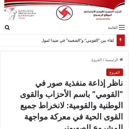
بح
القائمة
لقاء بين “القومي” و”الشعبية” في صيدا لمواجهة العدوان الصهيونيّ وإسقاط مشاريعه وسياساته
الرئيسية
/
الفروع
الفروع
ناظر إذاعة منفذية صور في
“القومي” باسم الأحزاب والقوى
الوطنية والقومية: لانخراط جميع
القوى الحية في معركة مواجهة
المشروع الصهيوني