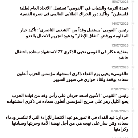
15/07/2026
عمدة التربية والشباب في “القومي” تستقبل “الاتحاد العام لطلبة
فلسطين” وتأكيد دور الحراك الطلابي العالمي في نصرة القضية
14/07/2026
رئيس “القومي” يستقبل وفداً من “الشعبي الناصري”: تأكيد خيار
المقاومة ورفض “اتفاق الإطار” ودعوة لتجريم الاتصال بالعدو
13/07/2026
منفذية عكار في القومي تحيي الذكرى 77 لاستشهاد سعاده باحتفال
حاشد
12/07/2026
«القومي» يحيي يوم الفداء ذكرى استشهاد مؤسس الحزب أنطون
سعاده بوقفة ولقاء حواري في ضهور الشوير
07/07/2026
رئيس “القومي” الأمين اسعد حردان على رأس وفد من قيادة الحزب
يضع اكليل زهر على ضريح المؤسس أنطون سعاده في ذكرى استشهاده
07/07/2026
حردان: عيد الفداء في 8 تموز هو عيد الانتصار للإرادة التي لا تنكسر ودماء
سعاده ومَن سار على نهجه هي من أجل نهضة الأمة وحريتها وسيادتها
وكرامتها