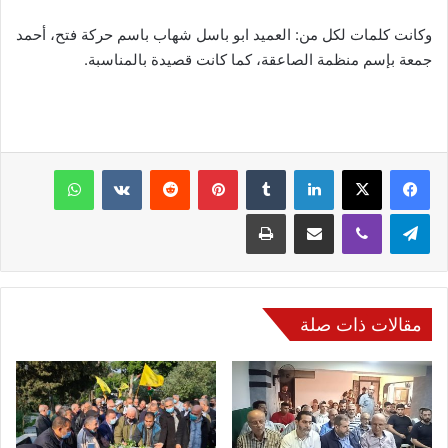
وكانت كلمات لكل من: العميد ابو باسل شهاب باسم حركة فتح، أحمد
جمعة بإسم منظمة الصاعقة، كما كانت قصيدة بالمناسبة.
فيسبوك
‫X
لينكدإن
‏Tumblr
بينتيريست
‏Reddit
‏VKontakte
واتساب
تيلقرام
ڤايبر
مشاركة عبر البريد
طباعة
مقالات ذات صلة