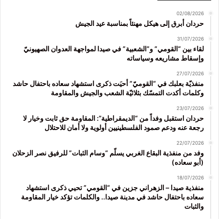
02/08/2026
حردان أبرق إلى هيكل مهنئاً بمناسبة عيد الجيش
31/07/2026
لقاء بين “القومي” و”الشعبية” في صيدا لمواجهة العدوان الصهيونيّ
وإسقاط مشاريعه وسياساته
27/07/2026
منفذيّة بعلبك في “القوميّ” أحيَت ذكرى استشهاد سعاده باحتفال حاشد
وكلمات أكدت التمسّك بثلاثيّة الشعب والجيش والمقاومة
23/07/2026
حردان استقبل وفداً من “الديمقراطية”: المقاومة حق ثابت وخيار لا
رجعة عنه ودعم صمود الفلسطينيين أولوية ولا أمان للاحتلال
22/07/2026
وفد من منفذية البقاع الغربي يسلّم “وسام الثبات” للرفيق نصر الزحلان
(أبو سعاده)
18/07/2026
منفذية صيدا – الزهراني جزين في “القومي” تحيي ذكرى استشهاد
سعاده باحتفال حاشد في مدينة صيدا.. والكلمات تؤكد خيار المقاومة
والثبات