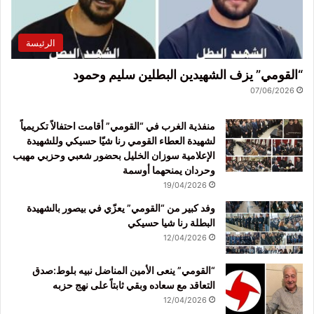
الرئيسة
“القومي” يزف الشهيدين البطلين سليم وحمود
07/06/2026
منفذية الغرب في “القومي” أقامت احتفالاً تكريمياً
لشهيدة العطاء القومي رنا شيّا حسيكي وللشهيدة
الإعلامية سوزان الخليل بحضور شعبي وحزبي مهيب
وحردان يمنحهما أوسمة
19/04/2026
وفد كبير من “القومي” يعزّي في بيصور بالشهيدة
البطلة رنا شيا حسيكي
12/04/2026
“القومي” ينعى الأمين المناضل نبيه بلوط:صدق
التعاقد مع سعاده وبقي ثابتاً على نهج حزبه
12/04/2026