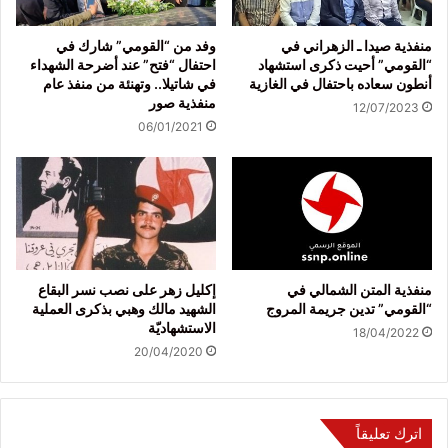
منفذية صيدا ـ الزهراني في
وفد من “القومي” شارك في
“القومي” أحيت ذكرى استشهاد
احتفال “فتح” عند أضرحة الشهداء
أنطون سعاده باحتفال في الغازية
في شاتيلا.. وتهنئة من منفذ عام
منفذية صور
12/07/2023
06/01/2021
منفذية المتن الشمالي في
إكليل زهر على نصب نسر البقاع
“القومي” تدين جريمة المروج
الشهيد مالك وهبي بذكرى العملية
الاستشهاديّة
18/04/2022
20/04/2020
اترك تعليقاً