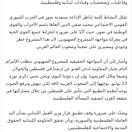
وفاعليات وشخصيات وقيادات لبنانية وفلسطينية.
تخلل النشاط كلمة لناظر الإذاعة بمنفذية صور في الحزب السوري
القومي الاجتماعي محمد صفي الدين ألقاها باسم الأحزاب والقوى
الوطنية في صور، حيث أكدّ على ضرورة انخراط جميع القوى الحية
في معركة مواجهة المشروع الصهيوني، لأن هذا المشروع خطر
وجودي ومصيري على شعبنا وشعوب العالم العربي.
وأشار إلى أن المواجهة الحقيقية للمشروع الصهيوني تتطلب الإلتزام
التام بخيار المقاومة لدحر العدو عن ارضنا في فلسطين والجولان
وشبعا وتلال كفرشوبا. وإن إن دعوتنا اليوم، ونحن نحيي ذكرى ثورة
23 يوليو، نوجهها إلى الشعوب العربية كافة لكي تنهض وترفع الصوت
بوجه أنظمة التطبيع التي تتآمر على فلسطين من خلال مشاركتها في
صفقة القرن لتصفية المسألة الفلسطينية.
وشدّد على ضرورة وقف تطبيق قرار وزير العمل اللبناني بشأن اليد
العاملة الفلسطينية والسورية، وبأن تحقق الحكومة اللبنانية الحقوق
المدنية والاجتماعية للفلسطينيين.