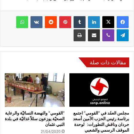
فيسبوك
‫X
لينكدإن
‏Tumblr
بينتيريست
‏Reddit
‏VKontakte
واتساب
تيلقرام
ڤايبر
مشاركة عبر البريد
طباعة
مقالات ذات صلة
مجلس العمُد في “القومي” اجتمع
“القومي” والنهضة النسائيّة والرعاية
برئاسة رئيس الحزب الأمين أسعد
الصحيّة يوزعون سللاً غذائيّة في بلدة
حردان وناقش التطورات: لوحدة
النبي عثمان
الموقف الرسمي والشعبي
21/04/2020