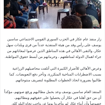
زار منفذ عام عكار في الحزب السوري القومي الاجتماعي ساسين
يوسف على رأس وفد من هيئة المنفذية عدداً من قرى وبلدات سهل
عكار، والتقى الأهالي في هذه المناطق الذين عرضوا لمعاناتهم من
جراء اهمال الدولة لمناطقهم ، وحرمانهم من أبسط حقوق المواطنة.
وعرض الأهالي للأضرار الكبيرة التي أتلفت محاصيلهم الزراعية
بسبب الاضطرابات المناخية المتكررة، وتأخر دفع التعويضات. كما
طالبوا بضرورة اتخاذ الخطوات المطلوبة لتصريف منتوجاتهم.
المنفذ العام ساسين يوسف وعد بحمل مطالبهم ورفع صوتهم، مؤكداً
أن من حق أهلنا في عكار أن يحصلوا على حقوقهم ومطالبهم،
خصوصاً وأن أبناء عكار لم يتأخروا يوما عن واجب تجاه البلد كله.