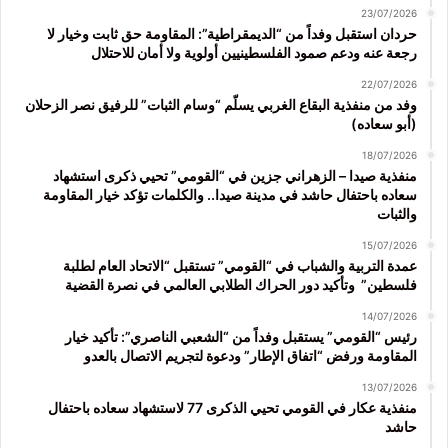
23/07/2026
حردان استقبل وفداً من “الديمقراطية”: المقاومة حق ثابت وخيار لا
رجعة عنه ودعم صمود الفلسطينيين أولوية ولا أمان للاحتلال
22/07/2026
وفد من منفذية البقاع الغربي يسلّم “وسام الثبات” للرفيق نصر الزحلان
(أبو سعاده)
18/07/2026
منفذية صيدا – الزهراني جزين في “القومي” تحيي ذكرى استشهاد
سعاده باحتفال حاشد في مدينة صيدا.. والكلمات تؤكد خيار المقاومة
والثبات
15/07/2026
عمدة التربية والشباب في “القومي” تستقبل “الاتحاد العام لطلبة
فلسطين” وتأكيد دور الحراك الطلابي العالمي في نصرة القضية
14/07/2026
رئيس “القومي” يستقبل وفداً من “الشعبي الناصري”: تأكيد خيار
المقاومة ورفض “اتفاق الإطار” ودعوة لتجريم الاتصال بالعدو
13/07/2026
منفذية عكار في القومي تحيي الذكرى 77 لاستشهاد سعاده باحتفال
حاشد