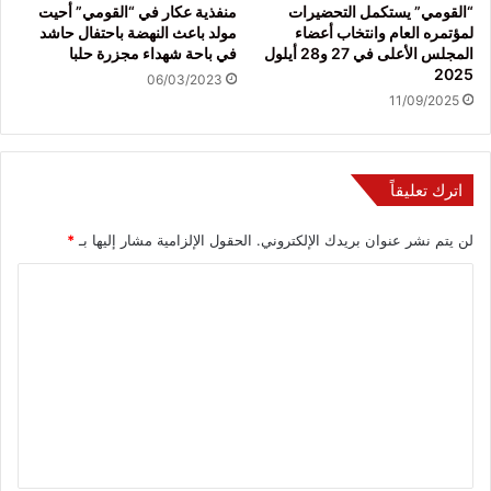
“القومي” يستكمل التحضيرات
منفذية عكار في “القومي” أحيت
لمؤتمره العام وانتخاب أعضاء
مولد باعث النهضة باحتفال حاشد
المجلس الأعلى في 27 و28 أيلول
في باحة شهداء مجزرة حلبا
2025
06/03/2023
11/09/2025
اترك تعليقاً
لن يتم نشر عنوان بريدك الإلكتروني.
الحقول الإلزامية مشار إليها بـ
*
ا
ل
ت
ع
ل
ي
ق