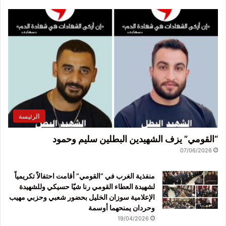
الرئيسة
“القومي” يزف الشهيدين البطلين سليم وحمود
07/06/2026
منفذية الغرب في “القومي” أقامت احتفالاً تكريمياً
لشهيدة العطاء القومي رنا شيّا حسيكي وللشهيدة
الإعلامية سوزان الخليل بحضور شعبي وحزبي مهيب
وحردان يمنحهما أوسمة
19/04/2026