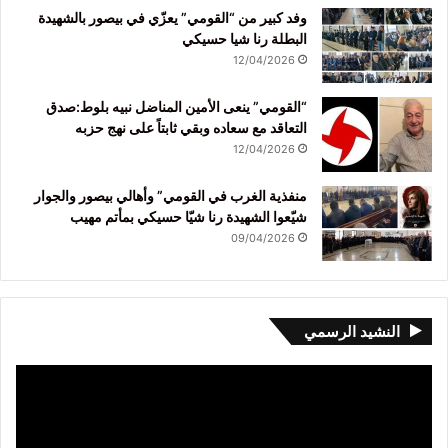
وفد كبير من “القومي” يعزّي في بيصور بالشهيدة
البطلة رنا شيا حسيكي
12/04/2026
“القومي” ينعى الأمين المناضل نبيه بلوط:صدق
التعاقد مع سعاده وبقي ثابتاً على نهج حزبه
12/04/2026
منفذية الغرب في القومي” وأهالي بيصور والجوار
شيّعوا الشهيدة رنا شيّا حسيكي بمأتم مهيب
09/04/2026
النشيد الرسمي
مشغل
الفيديو