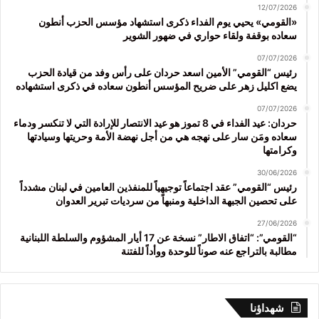
12/07/2026
«القومي» يحيي يوم الفداء ذكرى استشهاد مؤسس الحزب أنطون
سعاده بوقفة ولقاء حواري في ضهور الشوير
07/07/2026
رئيس “القومي” الأمين اسعد حردان على رأس وفد من قيادة الحزب
يضع اكليل زهر على ضريح المؤسس أنطون سعاده في ذكرى استشهاده
07/07/2026
حردان: عيد الفداء في 8 تموز هو عيد الانتصار للإرادة التي لا تنكسر ودماء
سعاده ومَن سار على نهجه هي من أجل نهضة الأمة وحريتها وسيادتها
وكرامتها
30/06/2026
رئيس “القومي” عقد اجتماعاً توجيهياً للمنفذين العامين في لبنان مشدداً
على تحصين الجبهة الداخلية ومنبهاً من سرديات تبرير العدوان
27/06/2026
“القومي”: “اتفاق الاطار” نسخة عن 17 أيار المشؤوم والسلطة اللبنانية
مطالبة بالتراجع عنه صوناً للوحدة ووأداً للفتنة
شهداؤنا