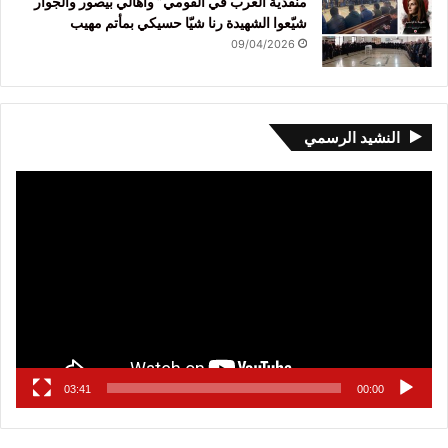
منفذية الغرب في القومي” وأهالي بيصور والجوار
شيّعوا الشهيدة رنا شيّا حسيكي بمأتم مهيب
09/04/2026
النشيد الرسمي
مشغل
الفيديو
03:41
00:00