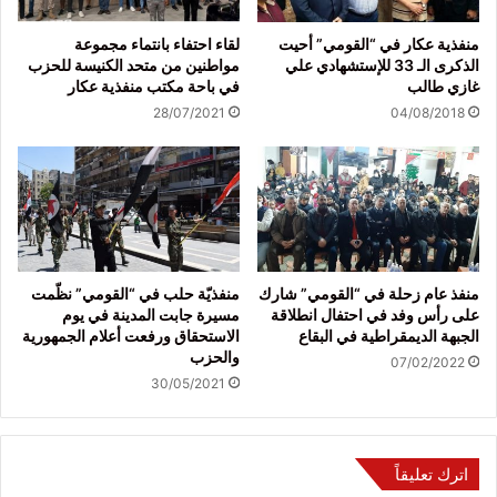
منفذية عكار في “القومي” أحيت
لقاء احتفاء بانتماء مجموعة
الذكرى الـ 33 للإستشهادي علي
مواطنين من متحد الكنيسة للحزب
غازي طالب
في باحة مكتب منفذية عكار
28/07/2021
04/08/2018
منفذ عام زحلة في “القومي” شارك
منفذيّة حلب في “القومي” نظّمت
على رأس وفد في احتفال انطلاقة
مسيرة جابت المدينة في يوم
الجبهة الديمقراطية في البقاع
الاستحقاق ورفعت أعلام الجمهورية
والحزب
07/02/2022
30/05/2021
اترك تعليقاً