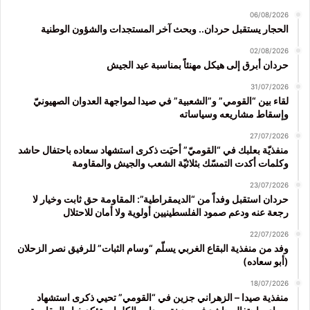
06/08/2026
الحجار يستقبل حردان.. وبحث آخر المستجدات والشؤون الوطنية
02/08/2026
حردان أبرق إلى هيكل مهنئاً بمناسبة عيد الجيش
31/07/2026
لقاء بين “القومي” و”الشعبية” في صيدا لمواجهة العدوان الصهيونيّ
وإسقاط مشاريعه وسياساته
27/07/2026
منفذيّة بعلبك في “القوميّ” أحيَت ذكرى استشهاد سعاده باحتفال حاشد
وكلمات أكدت التمسّك بثلاثيّة الشعب والجيش والمقاومة
23/07/2026
حردان استقبل وفداً من “الديمقراطية”: المقاومة حق ثابت وخيار لا
رجعة عنه ودعم صمود الفلسطينيين أولوية ولا أمان للاحتلال
22/07/2026
وفد من منفذية البقاع الغربي يسلّم “وسام الثبات” للرفيق نصر الزحلان
(أبو سعاده)
18/07/2026
منفذية صيدا – الزهراني جزين في “القومي” تحيي ذكرى استشهاد