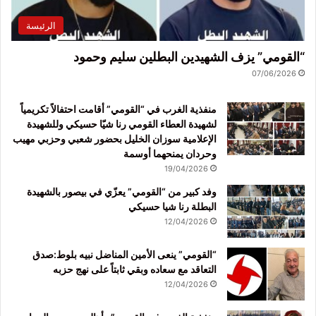
الرئيسة
“القومي” يزف الشهيدين البطلين سليم وحمود
07/06/2026
منفذية الغرب في “القومي” أقامت احتفالاً تكريمياً
لشهيدة العطاء القومي رنا شيّا حسيكي وللشهيدة
الإعلامية سوزان الخليل بحضور شعبي وحزبي مهيب
وحردان يمنحهما أوسمة
19/04/2026
وفد كبير من “القومي” يعزّي في بيصور بالشهيدة
البطلة رنا شيا حسيكي
12/04/2026
“القومي” ينعى الأمين المناضل نبيه بلوط:صدق
التعاقد مع سعاده وبقي ثابتاً على نهج حزبه
12/04/2026