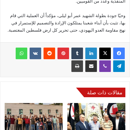
المنفذية وعدد من القوميين.
وحيّا جودة بطولة الشهيد عمر أبو ليلى، مؤكداً أن العملية التي قام
بها، تثبت بأن أبناء شعبنا يمتلكون الإرادة والتصميم للإستمرار في
نهج مقاومة العدو اليهودي، حتى تحرير كل ارض فلسطين المغتصبة.
فيسبوك
‫X
لينكدإن
‏Tumblr
بينتيريست
‏Reddit
‏VKontakte
واتساب
تيلقرام
ڤايبر
مشاركة عبر البريد
طباعة
مقالات ذات صلة