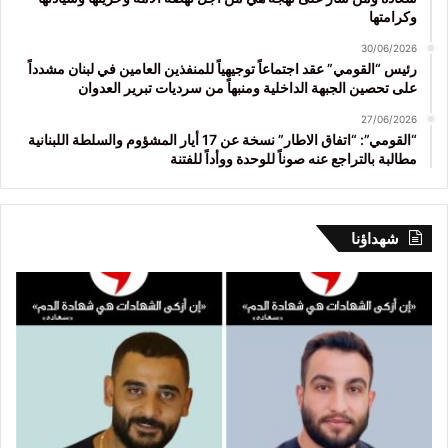
وكرامتها
30/06/2026
رئيس “القومي” عقد اجتماعاً توجيهياً للمنفذين العامين في لبنان مشدداً
على تحصين الجبهة الداخلية ومنبهاً من سرديات تبرير العدوان
27/06/2026
“القومي”: “اتفاق الاطار” نسخة عن 17 أيار المشؤوم والسلطة اللبنانية
مطالبة بالتراجع عنه صوناً للوحدة ووأداً للفتنة
شهداؤنا