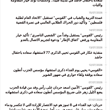
سعاده باحتفال حاشد في مدينة صيدا.. والكلمات تؤكد خيار المقاومة
والثبات
15/07/2026
عمدة التربية والشباب في “القومي” تستقبل “الاتحاد العام لطلبة
فلسطين” وتأكيد دور الحراك الطلابي العالمي في نصرة القضية
14/07/2026
رئيس “القومي” يستقبل وفداً من “الشعبي الناصري”: تأكيد خيار
المقاومة ورفض “اتفاق الإطار” ودعوة لتجريم الاتصال بالعدو
13/07/2026
منفذية عكار في القومي تحيي الذكرى 77 لاستشهاد سعاده باحتفال
حاشد
12/07/2026
«القومي» يحيي يوم الفداء ذكرى استشهاد مؤسس الحزب أنطون
سعاده بوقفة ولقاء حواري في ضهور الشوير
07/07/2026
رئيس “القومي” الأمين اسعد حردان على رأس وفد من قيادة الحزب
يضع اكليل زهر على ضريح المؤسس أنطون سعاده في ذكرى استشهاده
07/07/2026
حردان: عيد الفداء في 8 تموز هو عيد الانتصار للإرادة التي لا تنكسر ودماء
سعاده ومَن سار على نهجه هي من أجل نهضة الأمة وحريتها وسيادتها