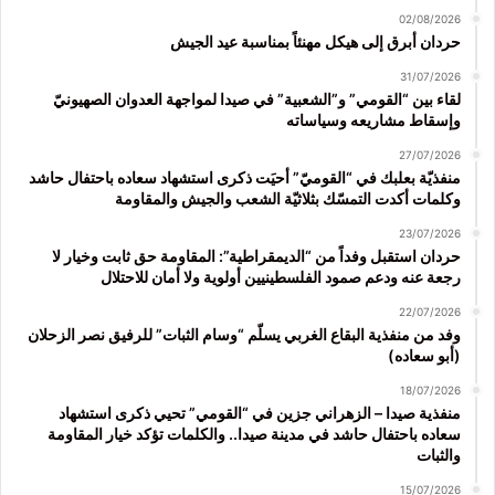
02/08/2026
حردان أبرق إلى هيكل مهنئاً بمناسبة عيد الجيش
31/07/2026
لقاء بين “القومي” و”الشعبية” في صيدا لمواجهة العدوان الصهيونيّ
وإسقاط مشاريعه وسياساته
27/07/2026
منفذيّة بعلبك في “القوميّ” أحيَت ذكرى استشهاد سعاده باحتفال حاشد
وكلمات أكدت التمسّك بثلاثيّة الشعب والجيش والمقاومة
23/07/2026
حردان استقبل وفداً من “الديمقراطية”: المقاومة حق ثابت وخيار لا
رجعة عنه ودعم صمود الفلسطينيين أولوية ولا أمان للاحتلال
22/07/2026
وفد من منفذية البقاع الغربي يسلّم “وسام الثبات” للرفيق نصر الزحلان
(أبو سعاده)
18/07/2026
منفذية صيدا – الزهراني جزين في “القومي” تحيي ذكرى استشهاد
سعاده باحتفال حاشد في مدينة صيدا.. والكلمات تؤكد خيار المقاومة
والثبات
15/07/2026