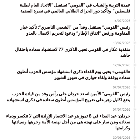
عمدة التربية والشباب في “القومي” تستقبل “الاتحاد العام لطلبة
فلسطين” وتأكيد دور الحراك الطلابي العالمي في نصرة القضية
14/07/2026
رئيس “القومي” يستقبل وفداً من “الشعبي الناصري”: تأكيد خيار
المقاومة ورفض “اتفاق الإطار” ودعوة لتجريم الاتصال بالعدو
13/07/2026
منفذية عكار في القومي تحيي الذكرى 77 لاستشهاد سعاده باحتفال
حاشد
12/07/2026
«القومي» يحيي يوم الفداء ذكرى استشهاد مؤسس الحزب أنطون
سعاده بوقفة ولقاء حواري في ضهور الشوير
07/07/2026
رئيس “القومي” الأمين اسعد حردان على رأس وفد من قيادة الحزب
يضع اكليل زهر على ضريح المؤسس أنطون سعاده في ذكرى استشهاده
07/07/2026
حردان: عيد الفداء في 8 تموز هو عيد الانتصار للإرادة التي لا تنكسر ودماء
سعاده ومَن سار على نهجه هي من أجل نهضة الأمة وحريتها وسيادتها
وكرامتها
30/06/2026