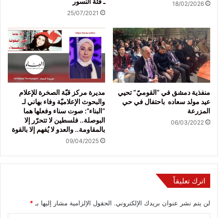
ـ فئة النسور
18/02/2026
25/07/2021
منفذية دمشق في “القوميّ” تحيي
مديرة مركز قبّة الصخرة للإعلام
عيد مولد سعاده باحتفال في حي
والبحوث الإعلاميّة وفاء بهاني لـ
المزرعة
“البناء”: صوت سناء وفعلها هما
البوصلة.. فلسطين لا تتحرّر إلا
06/03/2022
بالمقاومة.. والعدو لا يُفهم إلا بالقوة
09/04/2025
اترك تعليقاً
لن يتم نشر عنوان بريدك الإلكتروني.
الحقول الإلزامية مشار إليها بـ
*