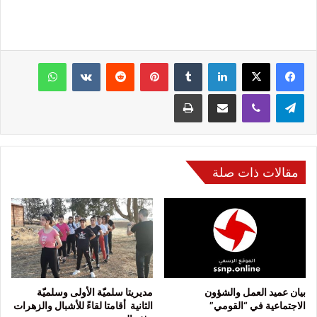
فيسبوك
‫X
لينكدإن
‏Tumblr
بينتيريست
‏Reddit
‏VKontakte
واتساب
تيلقرام
ڤايبر
مشاركة عبر البريد
طباعة
مقالات ذات صلة
بيان عميد العمل والشؤون
مديريتا سلميّة الأولى وسلميّة
الاجتماعية في “القومي”
الثانية أقامتا لقاءً للأشبال والزهرات