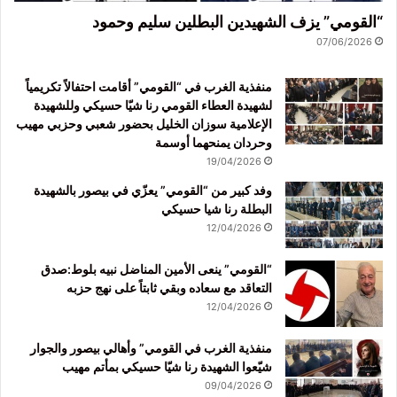
“القومي” يزف الشهيدين البطلين سليم وحمود
07/06/2026
منفذية الغرب في “القومي” أقامت احتفالاً تكريمياً
لشهيدة العطاء القومي رنا شيّا حسيكي وللشهيدة
الإعلامية سوزان الخليل بحضور شعبي وحزبي مهيب
وحردان يمنحهما أوسمة
19/04/2026
وفد كبير من “القومي” يعزّي في بيصور بالشهيدة
البطلة رنا شيا حسيكي
12/04/2026
“القومي” ينعى الأمين المناضل نبيه بلوط:صدق
التعاقد مع سعاده وبقي ثابتاً على نهج حزبه
12/04/2026
منفذية الغرب في القومي” وأهالي بيصور والجوار
شيّعوا الشهيدة رنا شيّا حسيكي بمأتم مهيب
09/04/2026