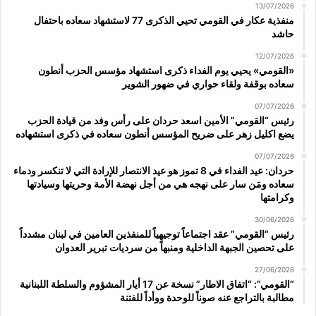
13/07/2026
منفذية عكار في القومي تحيي الذكرى 77 لاستشهاد سعاده باحتفال
حاشد
12/07/2026
«القومي» يحيي يوم الفداء ذكرى استشهاد مؤسس الحزب أنطون
سعاده بوقفة ولقاء حواري في ضهور الشوير
07/07/2026
رئيس “القومي” الأمين اسعد حردان على رأس وفد من قيادة الحزب
يضع اكليل زهر على ضريح المؤسس أنطون سعاده في ذكرى استشهاده
07/07/2026
حردان: عيد الفداء في 8 تموز هو عيد الانتصار للإرادة التي لا تنكسر ودماء
سعاده ومَن سار على نهجه هي من أجل نهضة الأمة وحريتها وسيادتها
وكرامتها
30/06/2026
رئيس “القومي” عقد اجتماعاً توجيهياً للمنفذين العامين في لبنان مشدداً
على تحصين الجبهة الداخلية ومنبهاً من سرديات تبرير العدوان
27/06/2026
“القومي”: “اتفاق الاطار” نسخة عن 17 أيار المشؤوم والسلطة اللبنانية
مطالبة بالتراجع عنه صوناً للوحدة ووأداً للفتنة