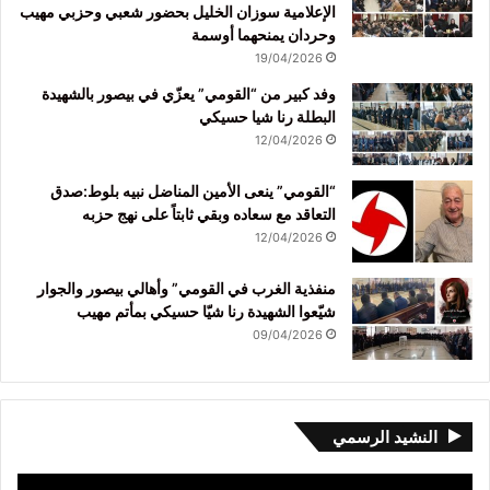
الإعلامية سوزان الخليل بحضور شعبي وحزبي مهيب
وحردان يمنحهما أوسمة
19/04/2026
وفد كبير من “القومي” يعزّي في بيصور بالشهيدة
البطلة رنا شيا حسيكي
12/04/2026
“القومي” ينعى الأمين المناضل نبيه بلوط:صدق
التعاقد مع سعاده وبقي ثابتاً على نهج حزبه
12/04/2026
منفذية الغرب في القومي” وأهالي بيصور والجوار
شيّعوا الشهيدة رنا شيّا حسيكي بمأتم مهيب
09/04/2026
النشيد الرسمي
مشغل