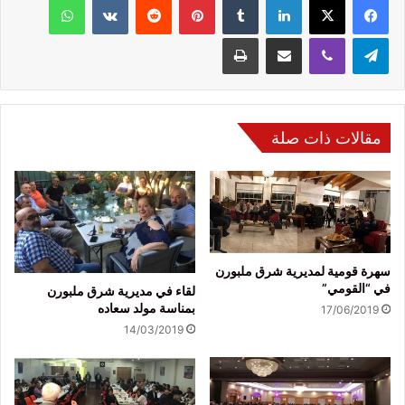
تيلقرام
ڤايبر
مشاركة عبر البريد
طباعة
مقالات ذات صلة
سهرة قومية لمديرية شرق ملبورن
في “القومي”
لقاء في مديرية شرق ملبورن
بمناسة مولد سعاده
17/06/2019
14/03/2019