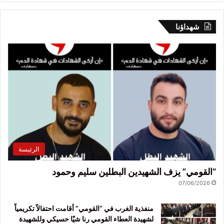
شهداؤنا
الرئيسة
“القومي” يزف الشهيدين البطلين سليم وحمود
07/06/2026
منفذية الغرب في “القومي” أقامت احتفالاً تكريمياً
لشهيدة العطاء القومي رنا شيّا حسيكي وللشهيدة