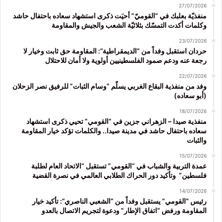
27/07/2026
منفذيّة بعلبك في “القوميّ” أحيَت ذكرى استشهاد سعاده باحتفال حاشد
وكلمات أكدت التمسّك بثلاثيّة الشعب والجيش والمقاومة
23/07/2026
حردان استقبل وفداً من “الديمقراطية”: المقاومة حق ثابت وخيار لا
رجعة عنه ودعم صمود الفلسطينيين أولوية ولا أمان للاحتلال
22/07/2026
وفد من منفذية البقاع الغربي يسلّم “وسام الثبات” للرفيق نصر الزحلان
(أبو سعاده)
18/07/2026
منفذية صيدا – الزهراني جزين في “القومي” تحيي ذكرى استشهاد
سعاده باحتفال حاشد في مدينة صيدا.. والكلمات تؤكد خيار المقاومة
والثبات
15/07/2026
عمدة التربية والشباب في “القومي” تستقبل “الاتحاد العام لطلبة
فلسطين” وتأكيد دور الحراك الطلابي العالمي في نصرة القضية
14/07/2026
رئيس “القومي” يستقبل وفداً من “الشعبي الناصري”: تأكيد خيار
المقاومة ورفض “اتفاق الإطار” ودعوة لتجريم الاتصال بالعدو