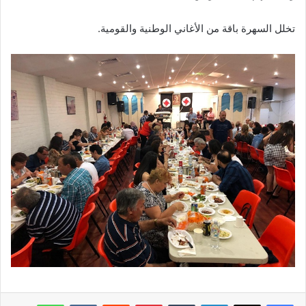
تخلل السهرة باقة من الأغاني الوطنية والقومية.
فيسبوك
‫X
لينكدإن
‏Tumblr
بينتيريست
‏Reddit
‏VKontakte
واتساب