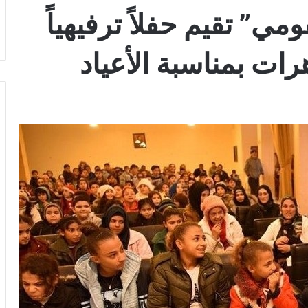
مي” تقيم حفلاً ترفيهياً
رات بمناسبة الأعياد