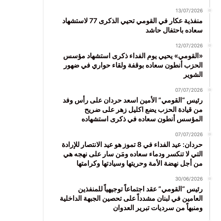
13/07/2026
منفذية عكار في القومي تحيي الذكرى 77 لاستشهاد
سعاده باحتفال حاشد
12/07/2026
«القومي» يحيي يوم الفداء ذكرى استشهاد مؤسس
الحزب أنطون سعاده بوقفة ولقاء حواري في ضهور
الشوير
07/07/2026
رئيس “القومي” الأمين اسعد حردان على رأس وفد
من قيادة الحزب يضع اكليل زهر على ضريح
المؤسس أنطون سعاده في ذكرى استشهاده
07/07/2026
حردان: عيد الفداء في 8 تموز هو عيد الانتصار للإرادة
التي لا تنكسر ودماء سعاده ومَن سار على نهجه هي
من أجل نهضة الأمة وحريتها وسيادتها وكرامتها
30/06/2026
رئيس “القومي” عقد اجتماعاً توجيهياً للمنفذين
العامين في لبنان مشدداً على تحصين الجبهة الداخلية
ومنبهاً من سرديات تبرير العدوان