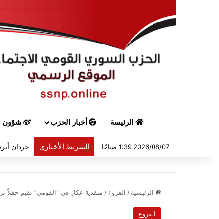
الرئيسة
أخبار الحزب
شؤون س
الشريط الأخباري
حردان أبرق
2026/08/07 1:39 صباحًا
الرئيسية
/
الفروع
/
منفذية عكار في “القومي” تقيم حفلاً ترفي
الفروع