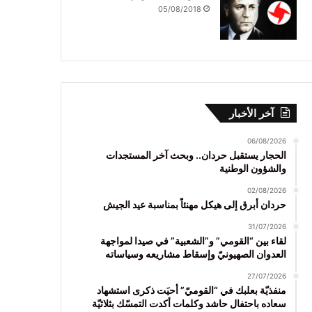
05/08/2018
آخر الأخبار
06/08/2026
الحجار يستقبل حردان.. وبحث آخر المستجدات
والشؤون الوطنية
02/08/2026
حردان أبرق إلى هيكل مهنئاً بمناسبة عيد الجيش
31/07/2026
لقاء بين “القومي” و”الشعبية” في صيدا لمواجهة
العدوان الصهيونيّ وإسقاط مشاريعه وسياساته
27/07/2026
منفذيّة بعلبك في “القوميّ” أحيَت ذكرى استشهاد
سعاده باحتفال حاشد وكلمات أكدت التمسّك بثلاثيّة