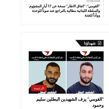
27/06/2026
“القومي”: “اتفاق الاطار” نسخة عن 17 أيار المشؤوم
والسلطة اللبنانية مطالبة بالتراجع عنه صوناً للوحدة
ووأداً للفتنة
شهداؤنا
الرئيسة
“القومي” يزف الشهيدين البطلين سليم
وحمود