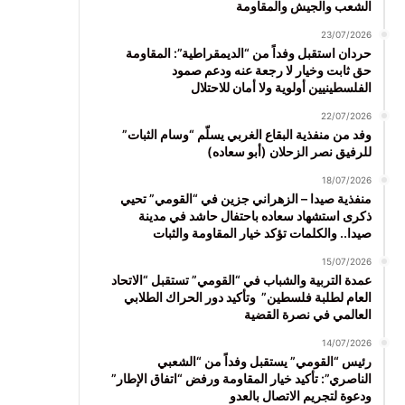
الشعب والجيش والمقاومة
23/07/2026
حردان استقبل وفداً من “الديمقراطية”: المقاومة
حق ثابت وخيار لا رجعة عنه ودعم صمود
الفلسطينيين أولوية ولا أمان للاحتلال
22/07/2026
وفد من منفذية البقاع الغربي يسلّم “وسام الثبات”
للرفيق نصر الزحلان (أبو سعاده)
18/07/2026
منفذية صيدا – الزهراني جزين في “القومي” تحيي
ذكرى استشهاد سعاده باحتفال حاشد في مدينة
صيدا.. والكلمات تؤكد خيار المقاومة والثبات
15/07/2026
عمدة التربية والشباب في “القومي” تستقبل “الاتحاد
العام لطلبة فلسطين” وتأكيد دور الحراك الطلابي
العالمي في نصرة القضية
14/07/2026
رئيس “القومي” يستقبل وفداً من “الشعبي
الناصري”: تأكيد خيار المقاومة ورفض “اتفاق الإطار”
ودعوة لتجريم الاتصال بالعدو