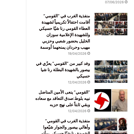
07/06/2026
منفذية الغرب في “القومي”
أقامت احتفالاً تكريمياً لشهيدة
العطاء القومي رنا شيّا حسيكي
وللشهيدة الإعلامية سوزان
الخليل بحضور شعبي وحزبي
مهيب وحردان يمنحهما أوسمة
19/04/2026
وفد كبير من “القومي” يعزّي في
بيصور بالشهيدة البطلة رنا شيا
حسيكي
12/04/2026
“القومي” ينعى الأمين المناضل
نبيه بلوط:صدق التعاقد مع سعاده
وبقي ثابتاً على نهج حزبه
12/04/2026
منفذية الغرب في القومي”
وأهالي بيصور والجوار شيّعوا
الشهيدة رنا شيّا حسيكي بمأتم