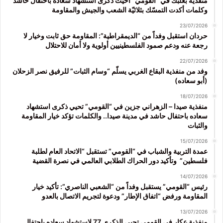
منفذيّة بعلبك في “القوميّ” أحيَت ذكرى استشهاد سعاده باحتفال حاشد
وكلمات أكدت التمسّك بثلاثيّة الشعب والجيش والمقاومة
23/07/2026
حردان استقبل وفداً من “الديمقراطية”: المقاومة حق ثابت وخيار لا
رجعة عنه ودعم صمود الفلسطينيين أولوية ولا أمان للاحتلال
22/07/2026
وفد من منفذية البقاع الغربي يسلّم “وسام الثبات” للرفيق نصر الزحلان
(أبو سعاده)
18/07/2026
منفذية صيدا – الزهراني جزين في “القومي” تحيي ذكرى استشهاد
سعاده باحتفال حاشد في مدينة صيدا.. والكلمات تؤكد خيار المقاومة
والثبات
15/07/2026
عمدة التربية والشباب في “القومي” تستقبل “الاتحاد العام لطلبة
فلسطين” وتأكيد دور الحراك الطلابي العالمي في نصرة القضية
14/07/2026
رئيس “القومي” يستقبل وفداً من “الشعبي الناصري”: تأكيد خيار
المقاومة ورفض “اتفاق الإطار” ودعوة لتجريم الاتصال بالعدو
13/07/2026
منفذية عكار في القومي تحيي الذكرى 77 لاستشهاد سعاده باحتفال