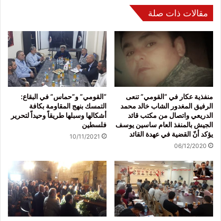
مقالات ذات صلة
منفذية عكار في “القومي” تنعى
“القومي” و”حماس” في البقاع:
الرفيق المغدور الشاب خالد محمد
التمسك بنهج المقاومة بكافة
الدريعي واتصال من مكتب قائد
أشكالها وسبلها طريقاً وحيداً لتحرير
الجيش بالمنفذ العام ساسين يوسف
فلسطين
يؤكد أنّ القضية في عهدة القائد
10/11/2021
06/12/2020