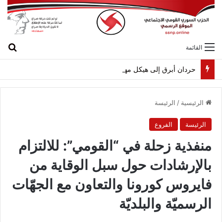
بح
القائمة
حردان أبرق إلى هيكل مهنئاً بمناسبة عيد الجيش
الرئيسية
/
الرئيسة
الرئيسة
الفروع
منفذية زحلة في “القومي”: للالتزام
بالإرشادات حول سبل الوقاية من
فايروس كورونا والتعاون مع الجهّات
الرسميّة والبلديّة