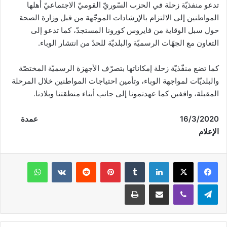
تدعو منفذيّة زحلة في الحزب السّوريّ القوميّ الاجتماعيّ أهلها
المواطنين إلى الالتزام بالإرشادات الموجّهة من قبل وزارة الصحة
حول سبل الوقاية من فايروس كورونا المستجدّ، كما تدعو إلى
التعاون مع الجهّات الرسميّة والبلديّة للحدّ من انتشار الوباء.
كما تضع منفّذيّة زحلة إمكاناتها بتصرّف الأجهزة الرسميّة المختصّة
والبلديّات لمواجهة الوباء، وتأمين احتياجات المواطنين خلال المرحلة
المقبلة، واقفين كما عهدتمونا إلى جانب أبناء منطقتنا وبلادنا.
/3/2020
16
عمدة
الإعلام
فيسبوك
‫X
لينكدإن
‏Tumblr
بينتيريست
‏Reddit
‏VKontakte
واتساب
تيلقرام
ڤايبر
مشاركة عبر البريد
طباعة