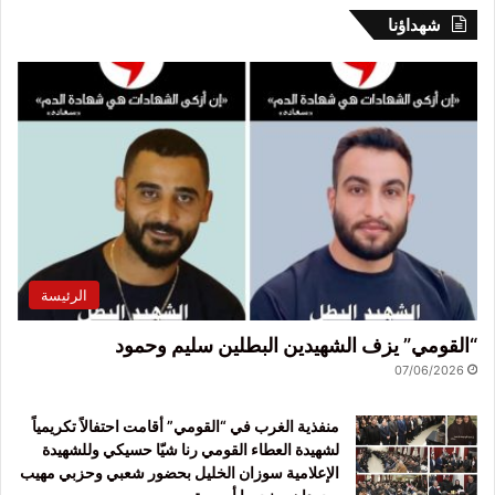
شهداؤنا
الرئيسة
“القومي” يزف الشهيدين البطلين سليم وحمود
07/06/2026
منفذية الغرب في “القومي” أقامت احتفالاً تكريمياً
لشهيدة العطاء القومي رنا شيّا حسيكي وللشهيدة
الإعلامية سوزان الخليل بحضور شعبي وحزبي مهيب