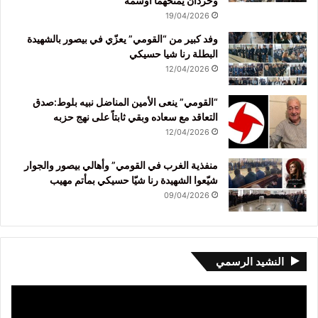
وحردان يمنحهما أوسمة
19/04/2026
وفد كبير من “القومي” يعزّي في بيصور بالشهيدة
البطلة رنا شيا حسيكي
12/04/2026
“القومي” ينعى الأمين المناضل نبيه بلوط:صدق
التعاقد مع سعاده وبقي ثابتاً على نهج حزبه
12/04/2026
منفذية الغرب في القومي” وأهالي بيصور والجوار
شيّعوا الشهيدة رنا شيّا حسيكي بمأتم مهيب
09/04/2026
النشيد الرسمي
مشغل
الفيديو