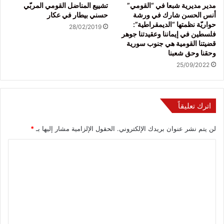
مدير مديرية شبعا في “القومي”
تشييع المناضل القومي المربّي
أنس الحسن شارك في ورشة
حسني بيطار في عكار
حواريّة نظمتها “الديمقراطية”:
28/02/2019
فلسطين في إيماننا وعقيدتنا جوهر
قضيتنا القومية هي جنوب سورية
وحقنا وحق شعبنا
25/09/2022
اترك تعليقاً
لن يتم نشر عنوان بريدك الإلكتروني.
الحقول الإلزامية مشار إليها بـ
*
ا
ل
ت
ع
ل
ي