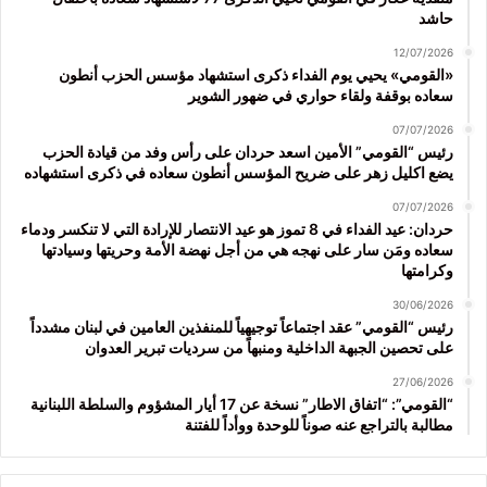
حاشد
12/07/2026
«القومي» يحيي يوم الفداء ذكرى استشهاد مؤسس الحزب أنطون
سعاده بوقفة ولقاء حواري في ضهور الشوير
07/07/2026
رئيس “القومي” الأمين اسعد حردان على رأس وفد من قيادة الحزب
يضع اكليل زهر على ضريح المؤسس أنطون سعاده في ذكرى استشهاده
07/07/2026
حردان: عيد الفداء في 8 تموز هو عيد الانتصار للإرادة التي لا تنكسر ودماء
سعاده ومَن سار على نهجه هي من أجل نهضة الأمة وحريتها وسيادتها
وكرامتها
30/06/2026
رئيس “القومي” عقد اجتماعاً توجيهياً للمنفذين العامين في لبنان مشدداً
على تحصين الجبهة الداخلية ومنبهاً من سرديات تبرير العدوان
27/06/2026
“القومي”: “اتفاق الاطار” نسخة عن 17 أيار المشؤوم والسلطة اللبنانية
مطالبة بالتراجع عنه صوناً للوحدة ووأداً للفتنة