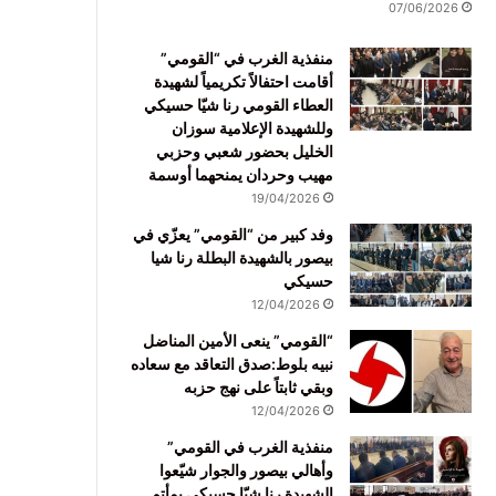
07/06/2026
منفذية الغرب في “القومي”
أقامت احتفالاً تكريمياً لشهيدة
العطاء القومي رنا شيّا حسيكي
وللشهيدة الإعلامية سوزان
الخليل بحضور شعبي وحزبي
مهيب وحردان يمنحهما أوسمة
19/04/2026
وفد كبير من “القومي” يعزّي في
بيصور بالشهيدة البطلة رنا شيا
حسيكي
12/04/2026
“القومي” ينعى الأمين المناضل
نبيه بلوط:صدق التعاقد مع سعاده
وبقي ثابتاً على نهج حزبه
12/04/2026
منفذية الغرب في القومي”
وأهالي بيصور والجوار شيّعوا
الشهيدة رنا شيّا حسيكي بمأتم