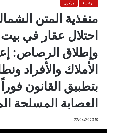
الرئيسة
مركزي
منفذية المتن الشما
احتلال عقار في بي
وإطلاق الرصاص: إع
الأملاك والأفراد ونط
بتطبيق القانون فورا
العصابة المسلحة الم
22/04/2023