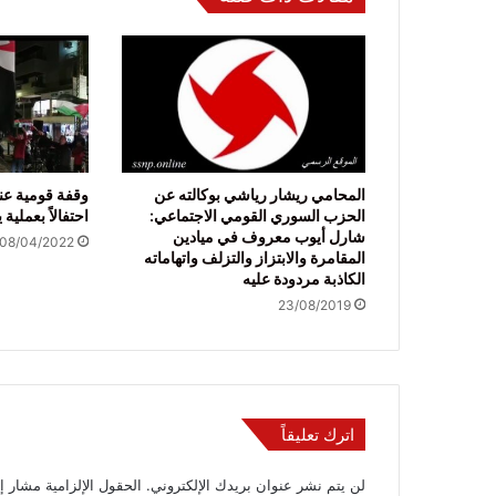
المحامي ريشار رياشي بوكالته عن
وقفة قومية عن
الحزب السوري القومي الاجتماعي:
احتفالاً بعملية 
شارل أيوب معروف في ميادين
08/04/2022
المقامرة والابتزاز والتزلف واتهاماته
الكاذبة مردودة عليه
23/08/2019
اترك تعليقاً
لن يتم نشر عنوان بريدك الإلكتروني.
الحقول الإلزامية مشار إل