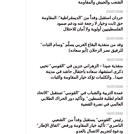
الشعب والجيش والمقاومة
23/07/2026
حردان استقبل وفداً من “الديمقراطية”: المقاومة
حق ثابت وخيار لا رجعة عنه ودعم صمود
الفلسطينيين أولوية ولا أمان للاحتلال
22/07/2026
وفد من منفذية البقاع الغربي يسلّم “وسام الثبات”
للرفيق نصر الزحلان (أبو سعاده)
18/07/2026
منفذية صيدا – الزهراني جزين في “القومي” تحيي
ذكرى استشهاد سعاده باحتفال حاشد في مدينة
صيدا.. والكلمات تؤكد خيار المقاومة والثبات
15/07/2026
عمدة التربية والشباب في “القومي” تستقبل “الاتحاد
العام لطلبة فلسطين” وتأكيد دور الحراك الطلابي
العالمي في نصرة القضية
14/07/2026
رئيس “القومي” يستقبل وفداً من “الشعبي
الناصري”: تأكيد خيار المقاومة ورفض “اتفاق الإطار”
ودعوة لتجريم الاتصال بالعدو