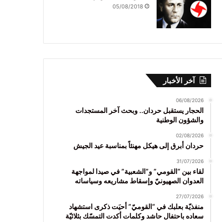
05/08/2018
آخر الأخبار
06/08/2026
الحجار يستقبل حردان.. وبحث آخر المستجدات
والشؤون الوطنية
02/08/2026
حردان أبرق إلى هيكل مهنئاً بمناسبة عيد الجيش
31/07/2026
لقاء بين “القومي” و”الشعبية” في صيدا لمواجهة
العدوان الصهيونيّ وإسقاط مشاريعه وسياساته
27/07/2026
منفذيّة بعلبك في “القوميّ” أحيَت ذكرى استشهاد
سعاده باحتفال حاشد وكلمات أكدت التمسّك بثلاثيّة