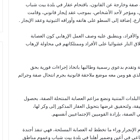
مسلحة، منتحلة صفة وخارجة عن القانون، باقتحام عقار في بلدة بيت شباب
ي، ومؤجر لأحد الأشخاص، بموجب عقد إيجار قانوني، وقامت
، إضافة إلى السطو على هاتفه وأوراقه الثبوتية وعقد الإيجار .
 والأفراد، وينطبق عليه وصف العمل الإرهابي كون العصابة
ق النار عشوائيا على الأفراد وممتلكاتهم في محاولة لإرهاب
نية وتقدم بدعوى رسمية وطالبها باتخاذ إجراءات فورية بحق
لذي هو ومن معه موضع ملاحقة قانونية بجرم انتحال صفة وجرائم
البلدات المتنية ونضع مزاعم العصابة المنتحلة الصفة، بحصول
، ولتحقيق غرضها بتحويل العقار المذكور إلى وكر لها،
الصفة، بإرادة القوميين الإجتماعيين أنفسهم.
الإنجرار وراء ما تخطط له العصابة المسلحة، فهي تنفذ أجندة
اعي في أعين وضمير أهلنا في بلدة بيت شباب وعموم مناطق