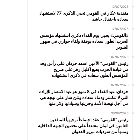
13/07/2026
منفذية عكار في القومي تحيي الذكرى 77 لاستشهاد
سعاده باحتفال حاشد
12/07/2026
«القومي» يحيي يوم الفداء ذكرى استشهاد مؤسس
الحزب أنطون سعاده بوقفة ولقاء حواري في ضهور
الشوير
07/07/2026
رئيس “القومي” الأمين اسعد حردان على رأس وفد
من قيادة الحزب يضع اكليل زهر على ضريح
المؤسس أنطون سعاده في ذكرى استشهاده
07/07/2026
حردان: عيد الفداء في 8 تموز هو عيد الانتصار للإرادة
التي لا تنكسر ودماء سعاده ومَن سار على نهجه هي
من أجل نهضة الأمة وحريتها وسيادتها وكرامتها
30/06/2026
رئيس “القومي” عقد اجتماعاً توجيهياً للمنفذين
العامين في لبنان مشدداً على تحصين الجبهة الداخلية
ومنبهاً من سرديات تبرير العدوان