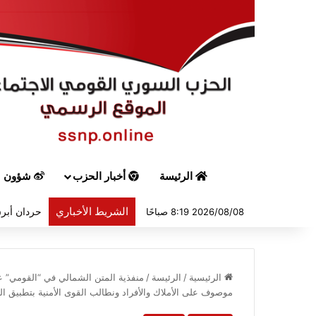
الرئيسة
أخبار الحزب
شؤون س
الشريط الأخباري
حردان أبرق
2026/08/08 8:19 صباحًا
الرئيسية
/
الرئيسة
/
منفذية المتن الشمالي في “القومي” 
موصوف على الأملاك والأفراد ونطالب القوى الأمنية بتطبيق ال