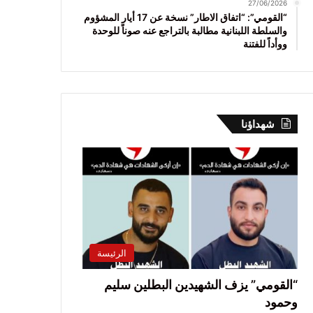
27/06/2026
“القومي”: “اتفاق الاطار” نسخة عن 17 أيار المشؤوم
والسلطة اللبنانية مطالبة بالتراجع عنه صوناً للوحدة
ووأداً للفتنة
شهداؤنا
الرئيسة
“القومي” يزف الشهيدين البطلين سليم
وحمود