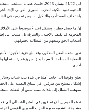
ليل 21/22 نيسان 2023، قامت عصابة 
المتنية، تعود ملكيته للحزب السوري القومي الإجتماع
باختطاف المستأجر، والتنكيل به، ومن ثم رميه في الشارع
إنّ ما حصل خطير، ويشكل اعتداءً موصوفاً على الأملاك
المجرمة لم تكتف بالإحتلال والسرقة بل عمدت إلى إطلا
أصحاب الحق ومنعهم من المطالبة بحقوقهم.
ندين بشدة الفعل المذكور، وقد أبلغ حزبنا الأجهزة الأم
العصابة المسلحة، لا سيما بحق من يزعم رئاسته لها وا
أخرى.
نعلن وقوفنا إلى جانب أهلنا في بلدة بيت شباب وسائر 
إشكال مسلح بين طرفين، في سياق التعمية على الحقيقة
متوهمة التسلل إلى بلدات متنية سبق أن لفظت منتحلي 
ندعو القوميين الإجتماعيين في المتن الشمالي إلى عدم 
مشبوهة، لتشويه صورة الحزب السوري القومي الإجتم