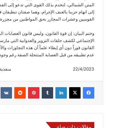
المتن الشمالي، لتخدم بذلك القوى التي تدعو إلى الفد
إلى اتهام حزبنا بالعنف الإجرام، وهما صفتان تنطبقان
القوميين وعشرات المجازر بحق المواطنين من مجزرة ال
وختم البيان: إن قوة القانون، وليس قانون العصابات 
الإجتماعي لكشف حلقات التزوير والعدوانية التي مارست
القانون فوراً دون أي إبطاء علماً أن هذه التجاوزات 
عدم تطبيقه من قبل العصابة المنتحلة الصفة رغم وجود 
22/4/2023 منفذية المتن الشمالي
فيسبوك
‫X
لينكدإن
‏Tumblr
بينتيريست
‏Reddit
‏te
مقالات ذات صلة