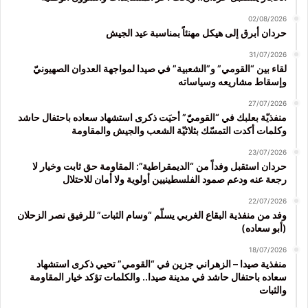
02/08/2026
حردان أبرق إلى هيكل مهنئاً بمناسبة عيد الجيش
31/07/2026
لقاء بين “القومي” و”الشعبية” في صيدا لمواجهة العدوان الصهيونيّ
وإسقاط مشاريعه وسياساته
27/07/2026
منفذيّة بعلبك في “القوميّ” أحيَت ذكرى استشهاد سعاده باحتفال حاشد
وكلمات أكدت التمسّك بثلاثيّة الشعب والجيش والمقاومة
23/07/2026
حردان استقبل وفداً من “الديمقراطية”: المقاومة حق ثابت وخيار لا
رجعة عنه ودعم صمود الفلسطينيين أولوية ولا أمان للاحتلال
22/07/2026
وفد من منفذية البقاع الغربي يسلّم “وسام الثبات” للرفيق نصر الزحلان
(أبو سعاده)
18/07/2026
منفذية صيدا – الزهراني جزين في “القومي” تحيي ذكرى استشهاد
سعاده باحتفال حاشد في مدينة صيدا.. والكلمات تؤكد خيار المقاومة
والثبات