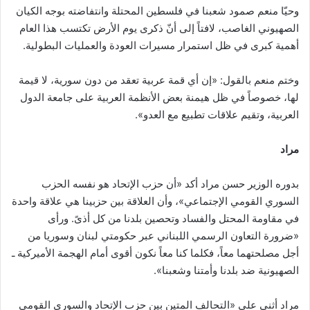
وحيّا منعم صمود شعبنا في فلسطين المحتلة وانتفاضته بوجه الكيان
الصهيوني الغاصب، لافتاً إلى أنّ ذكرى يوم الأرض تكتسب هذا العام
أهمية كبرى في ظل استمرار مسيرات العودة والعمليات البطولية.
وختم منعم بالقول: «إن أي قمة عربية تعقد من دون سورية، لا قيمة
لها، خصوصاً في ظل هيمنة بعض الأنظمة العربية على جامعة الدول
العربية، وتقيم علاقات تطبيع مع العدو».
مراد
بدوره الوزير حسن مراد أكد «أن حزب الإتحاد هو نفسه الحزب
السوري القومي الإجتماعي»، وأن العلاقة بين حزبينا هي علاقة واحدة
في مقاومة المحتل والفساد وتحصين بلدنا من كل أذىً. ورأى
«ضرورة التعاون الرسمي اللبناني عبر حكومتي لبنان وسوريا من
أجل مصلحتهما معاً، فكلما كنا معاً نكون أقوى أمام الهجمة الأميركية ـ
الصهيونية ضد بلدنا وأمتنا وشعبنا».
مراد أثنى على «التحالف المتين بين حزب الإتحاد والسوري القومي