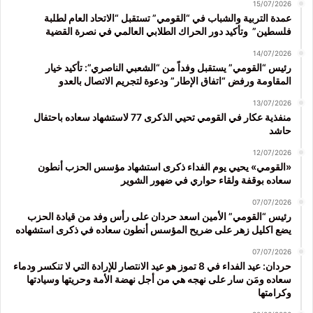
15/07/2026
عمدة التربية والشباب في “القومي” تستقبل “الاتحاد العام لطلبة
فلسطين” وتأكيد دور الحراك الطلابي العالمي في نصرة القضية
14/07/2026
رئيس “القومي” يستقبل وفداً من “الشعبي الناصري”: تأكيد خيار
المقاومة ورفض “اتفاق الإطار” ودعوة لتجريم الاتصال بالعدو
13/07/2026
منفذية عكار في القومي تحيي الذكرى 77 لاستشهاد سعاده باحتفال
حاشد
12/07/2026
«القومي» يحيي يوم الفداء ذكرى استشهاد مؤسس الحزب أنطون
سعاده بوقفة ولقاء حواري في ضهور الشوير
07/07/2026
رئيس “القومي” الأمين اسعد حردان على رأس وفد من قيادة الحزب
يضع اكليل زهر على ضريح المؤسس أنطون سعاده في ذكرى استشهاده
07/07/2026
حردان: عيد الفداء في 8 تموز هو عيد الانتصار للإرادة التي لا تنكسر ودماء
سعاده ومَن سار على نهجه هي من أجل نهضة الأمة وحريتها وسيادتها
وكرامتها