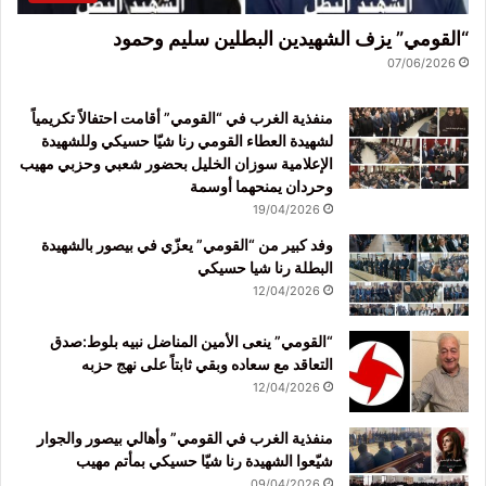
“القومي” يزف الشهيدين البطلين سليم وحمود
07/06/2026
منفذية الغرب في “القومي” أقامت احتفالاً تكريمياً
لشهيدة العطاء القومي رنا شيّا حسيكي وللشهيدة
الإعلامية سوزان الخليل بحضور شعبي وحزبي مهيب
وحردان يمنحهما أوسمة
19/04/2026
وفد كبير من “القومي” يعزّي في بيصور بالشهيدة
البطلة رنا شيا حسيكي
12/04/2026
“القومي” ينعى الأمين المناضل نبيه بلوط:صدق
التعاقد مع سعاده وبقي ثابتاً على نهج حزبه
12/04/2026
منفذية الغرب في القومي” وأهالي بيصور والجوار
شيّعوا الشهيدة رنا شيّا حسيكي بمأتم مهيب
09/04/2026