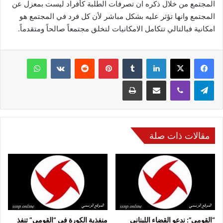
المجتمع من خلال ذكره ان تصرفات الطلبة كأفراد ليست بمعزل عن
المجتمع وانها تؤثر عليه بشكل مباشر لأن كل فرد في المجتمع هو
امكانية فبالتالي تتكامل الامكانيات لتخلق مجتمعاً صالحاً ومتقدماً.
فيسبوك
‫X
لينكدإن
‏Tumblr
بينتيريست
‏Reddit
‏VKontakte
واتساب
تيلقرام
ڤايبر
مشاركة عبر البريد
طباعة
مقالات ذات صلة
“القومي”: ندعو القضاء اللبناني
منفذية الكورة في “القومي” تنفذ