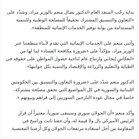
بداية رحّب المنفذ العام الدكتور نضال منعم بالوزير مراد، وشدّد على
«التعاون والتنسيق المشترك تحقيقاً للمصلحة الوطنية وللتنمية
المستدامة من بوابة توفير الخدمات الإنمائية للمنطقة».
وأثنى منعم على الخدمات الإنمائية التي تقدم لأبناء منطقتنا عبر
الوزير مراد، مؤكداً على «ضرورة مكافحة الفساد» لما لها من
«انعكاسٍ إيجابي وارتياح عام لناحية حصول المواطن على حقوقه في
الطبابة والتعليم والزراعة والإقتصاد والتنمية بكل جوانبها».
الدكتور منعم شدّد على «ضرورة التعاون والتنسيق بين الحكومتين
اللبنانية والسورية في كل المواضيع التي تحقق مصلحة مشتركة،
خاصةً في مجال عودة النازحين السوريين إلى قراهم وبيوتهم «.
وأكد منعم «أن الجولان سوري وسيبقى سورياً، معتبراً أن قرار
الرئيس الأميركي بال ولا قيمة له، وأن حقنا ثابت وراسخ في
المقاومة من أجل استعادة مرتفعات الجولان وكل أرضنا المغتصبة.