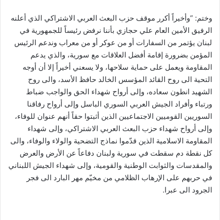
وختم: “وأخيراً أكرر موقف حزب البعث العربي الاشتراكي الذي أعلنه
الرفيق الأمين العام علي حجازي بأننا نرفض رئيساً للجمهورية في
لبنان يؤتمر من السفارات أو من عوكر أو من معراب وندعم الرئيس
المؤمن بضرورة إقامة أفضل العلاقات مع سورية، والذي يدعم
المقاومة ويعمل على حماية سلاحها، ولا يسعني أخيراً إلا أن أوجه
التحية الى روح القائد المؤسس الخالد حافظ الأسد، والى روح
الشهيد انطون سعاده، وإلى أرواح شهداء الحق والواجب ضباط
ورتباء وأفراد الجيش العربي السوري الباسل وإلى أرواح رفاقنا
السوريين القوميين الاجتماعيين الذين أثبتوا حقاً أنهم عنوان للوفاء،
وإلى أرواح شهداء حزب البعث العربي الاشتراكي، وإلى شهداء
المقاومة الاسلامية الذين قدّموا نماذج التضحية والولاء والوفاء، والى
كل نقطة دم سقطت في سورية ولبنان دفاعاً عن الأرض والعرض
والمقدسات والثوابت الوطنية والقومية، وإلى شهداء الجيش اللبناني
في حربهم على الإرهاب الظلامي من مخيّم مهر البارد الى فجر
الجرود الى عبرا.