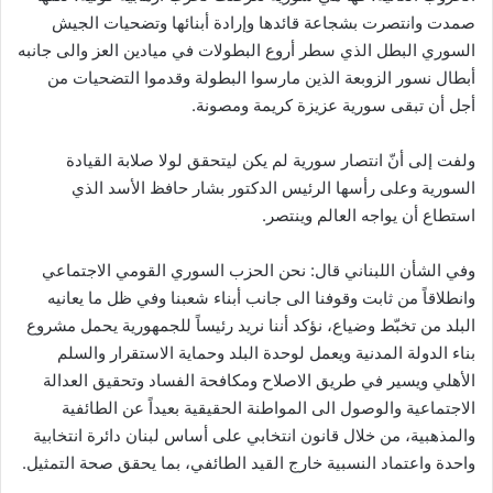
صمدت وانتصرت بشجاعة قائدها وإرادة أبنائها وتضحيات الجيش
السوري البطل الذي سطر أروع البطولات في ميادين العز والى جانبه
أبطال نسور الزوبعة الذين مارسوا البطولة وقدموا التضحيات من
أجل أن تبقى سورية عزيزة كريمة ومصونة.
ولفت إلى أنّ انتصار سورية لم يكن ليتحقق لولا صلابة القيادة
السورية وعلى رأسها الرئيس الدكتور بشار حافظ الأسد الذي
استطاع أن يواجه العالم وينتصر.
وفي الشأن اللبناني قال: نحن الحزب السوري القومي الاجتماعي
وانطلاقاً من ثابت وقوفنا الى جانب أبناء شعبنا وفي ظل ما يعانيه
البلد من تخبّط وضياع، نؤكد أننا نريد رئيساً للجمهورية يحمل مشروع
بناء الدولة المدنية ويعمل لوحدة البلد وحماية الاستقرار والسلم
الأهلي ويسير في طريق الاصلاح ومكافحة الفساد وتحقيق العدالة
الاجتماعية والوصول الى المواطنة الحقيقية بعيداً عن الطائفية
والمذهبية، من خلال قانون انتخابي على أساس لبنان دائرة انتخابية
واحدة واعتماد النسبية خارج القيد الطائفي، بما يحقق صحة التمثيل.