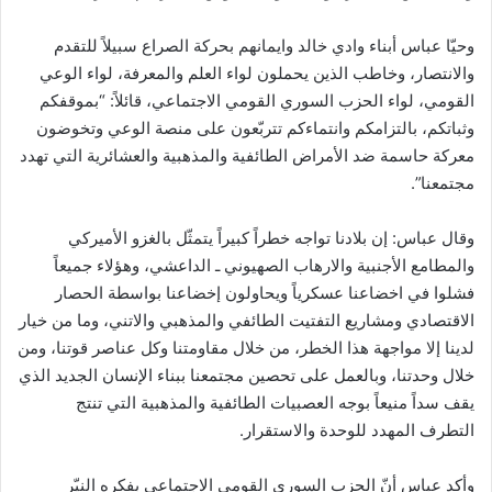
وحيّا عباس أبناء وادي خالد وايمانهم بحركة الصراع سبيلاً للتقدم
والانتصار، وخاطب الذين يحملون لواء العلم والمعرفة، لواء الوعي
القومي، لواء الحزب السوري القومي الاجتماعي، قائلاً: “بموقفكم
وثباتكم، بالتزامكم وانتماءكم تتربّعون على منصة الوعي وتخوضون
معركة حاسمة ضد الأمراض الطائفية والمذهبية والعشائرية التي تهدد
مجتمعنا”.
وقال عباس: إن بلادنا تواجه خطراً كبيراً يتمثّل بالغزو الأميركي
والمطامع الأجنبية والارهاب الصهيوني ـ الداعشي، وهؤلاء جميعاً
فشلوا في اخضاعنا عسكرياً ويحاولون إخضاعنا بواسطة الحصار
الاقتصادي ومشاريع التفتيت الطائفي والمذهبي والاتني، وما من خيار
لدينا إلا مواجهة هذا الخطر، من خلال مقاومتنا وكل عناصر قوتنا، ومن
خلال وحدتنا، وبالعمل على تحصين مجتمعنا ببناء الإنسان الجديد الذي
يقف سداً منيعاً بوجه العصبيات الطائفية والمذهبية التي تنتج
التطرف المهدد للوحدة والاستقرار.
وأكد عباس أنّ الحزب السوري القومي الاجتماعي بفكره النيّر