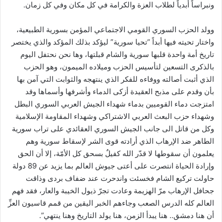
ونبراساً أبدياً لطلاب العزة والكرامة في كل مكان وفي كل زمان.
وولد الحزب السوري القومي الاجتماعي المؤمن بسورية الطبيعية،
واختار تحيته فيها أبداً “تحيا سورية” ليؤكد بذلك المؤكد والذي يختصر
تاريخ أمة واحدة قلبها سورية والشام قبلتها، وها نحن نحتفل اليوم
بالذكرى التسعين لتأسيس الحزب وميلاده الميمون، وهو الحزب
الذي أثبت أصالته ووفاءه للفكر الذي ينتهجه والثوابت التي آمن بها
بأن وقدم على مذبح العقيدة أزكى الدماء وأشرفها وأسماها وقد
امتزجت دماء القوميين بدماء شهداء الجيش العربي السوري البطل
وشهداء حزب البعث العربي الاشتراكي وشهداء المقاومة الإسلامية
وكل من قاتل الى جانب الجيش السوري العقائدي على تراب سورية
الطاهر ضد الإرهاب الذي أرادته قوى الشر لإسقاط سورية وهم
يعلمون أن سقوطها لا قدّر الله كفيلٌ بسحق كل الأمّة، إلا أن الحق
وإرادة الحياة انتصرت على أعتى جيوش العالم بما يزيد عن 89 دولة
حاولت تركيع الشام فخسئت واندحرت عند ضفاف بردى وذاقت
جحافل الإرهاب مرّ الهزيمة وعادت تجرّ ذيول الخيبة والعار، فقد فهم
العالم كله الدرس الصعب وجاءهم الخبر اليقين من قمم قاسيون العزِّ
أن هنا دمشق.. هنا يبدأ الزمن، هنا يولد التاريخ وهنا ينتهي”.