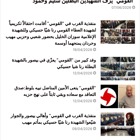
“القومي” يزف الشهيدين البطلين سليم وحمود
07/06/2026
منفذية الغرب في “القومي” أقامت احتفالاً تكريمياً
لشهيدة العطاء القومي رنا شيّا حسيكي وللشهيدة
الإعلامية سوزان الخليل بحضور شعبي وحزبي مهيب
وحردان يمنحهما أوسمة
19/04/2026
وفد كبير من “القومي” يعزّي في بيصور بالشهيدة
البطلة رنا شيا حسيكي
12/04/2026
“القومي” ينعى الأمين المناضل نبيه بلوط:صدق
التعاقد مع سعاده وبقي ثابتاً على نهج حزبه
12/04/2026
منفذية الغرب في القومي” وأهالي بيصور والجوار
شيّعوا الشهيدة رنا شيّا حسيكي بمأتم مهيب
09/04/2026