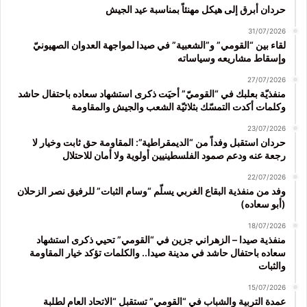
حردان أبرق إلى هيكل مهنئاً بمناسبة عيد الجيش
31/07/2026
لقاء بين “القومي” و”الشعبية” في صيدا لمواجهة العدوان الصهيونيّ
وإسقاط مشاريعه وسياساته
27/07/2026
منفذيّة بعلبك في “القوميّ” أحيَت ذكرى استشهاد سعاده باحتفال حاشد
وكلمات أكدت التمسّك بثلاثيّة الشعب والجيش والمقاومة
23/07/2026
حردان استقبل وفداً من “الديمقراطية”: المقاومة حق ثابت وخيار لا
رجعة عنه ودعم صمود الفلسطينيين أولوية ولا أمان للاحتلال
22/07/2026
وفد من منفذية البقاع الغربي يسلّم “وسام الثبات” للرفيق نصر الزحلان
(أبو سعاده)
18/07/2026
منفذية صيدا – الزهراني جزين في “القومي” تحيي ذكرى استشهاد
سعاده باحتفال حاشد في مدينة صيدا.. والكلمات تؤكد خيار المقاومة
والثبات
15/07/2026
عمدة التربية والشباب في “القومي” تستقبل “الاتحاد العام لطلبة