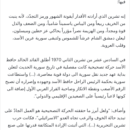
فيها:
إنه تشرين الذي أرادته الأقدار أيقونة الشهور ورمز التجدّد، لأنه ينبت
من الخريف ربيعاً ومن اليباس ياسميناً شامياً، ومن الضعف والذل
قوة ومجداً، ومن الهزيمة نصراً مؤزراً يحاكي عز حطين وميسلون،
ليعلن دمشق الشام عرشاً للشموس ولتبقى سورية عرين الأسد،
وقلب العروبة.
في السادس عشر من تشرين الثاني 1970 أطلق القائد الخالد حافظ
الأسد حركة تصحيحية كانت مفصلية في تاريخ سورية الحديث لتعلن
بداية عهد جديد نقل سورية الى دولة قوية معاصرة، (…) واستطاعت
سورية بحكمة الرئيس الراحل حافظ الأسد وجهوده وإصراره أن تصبح
الرقم الأصعب ونقطة الاتكاز وصاحبة القرار العربي الأول إضافة الى
كونها لاعباً رئيسياً على الصعيدين الإقليمي والدولي”.
وأضاف: “ولعل أبرز ما حققته الحركة التصحيحية هو العمل الجادّ على
تبديد حالة الخوف والرعب تجاه العدو “الاسرائيلي”، فكانت حرب
تشرين التحريرية (…)، التي أثبتت الإرادة المتكاتفة قدرتها على صنع