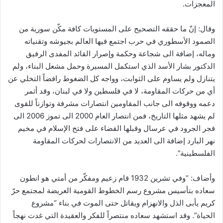
المعجزات.
وقال: إنّ ما حققه التصحيح على المستويات كافة مكّن سورية من
الصمود الأسطوري في حرب اجتمع فيها العالم بجيوشه وتقنياته
وماله، إضافة الى شجاعة وحكمة وإصرار القائد المفدى الرفيق
الدكتور بشار الأسد الذي استكمل المسيرة وحمل مشعل البناء، ولم
يتنازل ولم يساوم على الثوابت، وواجه كل الضغوط رافضاً التخلي عن
أي من حركات المقاومة، لا في فلسطين ولا في لبنان، وقد أثمر
دعمه ووقوفه الى جانب المقاومين انتصارات مشرفة وتوازناً للقوى
لم يشهد مثلها التاريخ، فمن انتصار العام 2000 الى تموز 2006 الى
فجر الجرود في عرسال وقبلها القضاء على فتح الإسلام في مخيم
نهر البارد إضافة الى العديد من الانتصارات لحركات المقاومة
الفلسطينية”.
وأضاف: “وفي تشرين 1932 قام زعيم ومفكّر من أمتي هو انطون
سعاده بتأسيس مشروع رسم الخطوط القومية العريضة لمجتمع حرّ
كريم يأبى الذل والانهزام ويقاتل حتى الموت في بناء “مشروع
الحياة”. وقد استشهد سعاده منتصراً للفكر والعقيدة التي غدت نهجاً