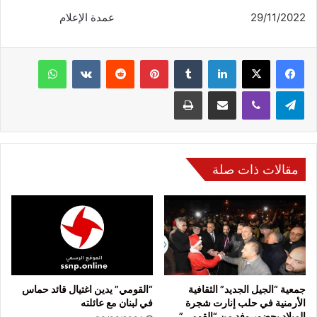
29/11/2022 عمدة الإعلام
فيسبوك
‫X
لينكدإن
‏Tumblr
بينتيريست
‏Reddit
‏VKontakte
واتساب
تيلقرام
ڤايبر
مشاركة عبر البريد
طباعة
مقالات ذات صلة
جمعية “الجيل الجديد” الثقافية
“القومي” يدين اغتيال قائد حماس
الأرمنية في حلب إنارت شجرة
في لبنان مع عائلته
الميلاد بحضور وفد من “القومي”