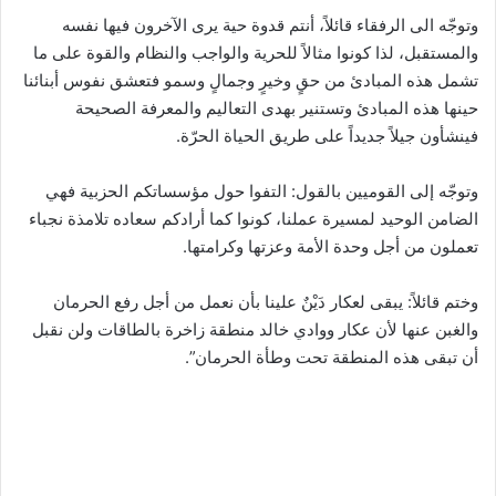
وتوجّه الى الرفقاء قائلاً، أنتم قدوة حية يرى الآخرون فيها نفسه
والمستقبل، لذا كونوا مثالاً للحرية والواجب والنظام والقوة على ما
تشمل هذه المبادئ من حقٍ وخيرٍ وجمالٍ وسمو فتعشق نفوس أبنائنا
حينها هذه المبادئ وتستنير بهدى التعاليم والمعرفة الصحيحة
فينشأون جيلاً جديداً على طريق الحياة الحرّة.
وتوجّه إلى القوميين بالقول: التفوا حول مؤسساتكم الحزبية فهي
الضامن الوحيد لمسيرة عملنا، كونوا كما أرادكم سعاده تلامذة نجباء
تعملون من أجل وحدة الأمة وعزتها وكرامتها.
وختم قائلاً: يبقى لعكار دَيْنٌ علينا بأن نعمل من أجل رفع الحرمان
والغبن عنها لأن عكار ووادي خالد منطقة زاخرة بالطاقات ولن نقبل
أن تبقى هذه المنطقة تحت وطأة الحرمان”.