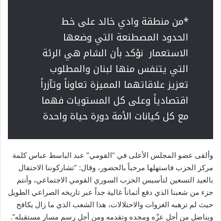
*من منطقة وادي خالد على خط
الحدود المصطنعة التي وضعها
الاستعمار نؤكد بأن الشام هي الرئة
التي يتنفس منها لبنان والمطلوب
تعزيز علاقاتهما المميزة تعاوناً وتآزراً
اقتصادياً وعلى كل المستويات فهما
مع كل كيانات الأمة دورة حياة واحدة
وألقى عضو المجلس الأعلى في “القومي” عبد الباسط عباس كلمة
مركز الحزب فاستهلها مرحباً بالحضور، وقال: “تشاركوننا الاحتفال
بالعيد التسعين لتأسيس الحزب السوري القومي الاجتماعي، وأنتم
جزء من شعبنا الذي دفع أثماناً غالية جداً عبر تاريخه الصراعي الطويل
حيث لم ترهبه الغزوات والاحتلالات، هذا الشعب الذي ما زال يكافح
ويناضل من أجل عزّه ومجده وتقدمه ومن أجل رسم مسار مستقبله”.