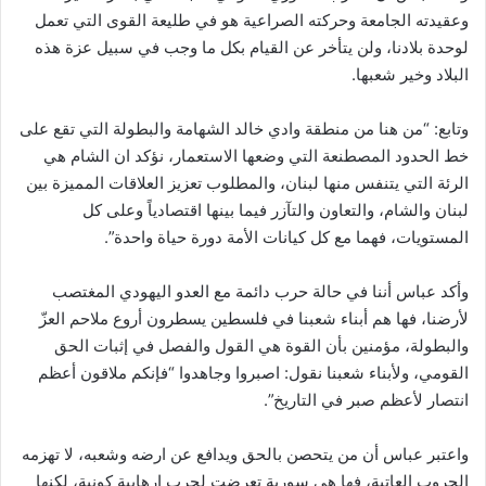
وعقيدته الجامعة وحركته الصراعية هو في طليعة القوى التي تعمل
لوحدة بلادنا، ولن يتأخر عن القيام بكل ما وجب في سبيل عزة هذه
البلاد وخير شعبها.
وتابع: “من هنا من منطقة وادي خالد الشهامة والبطولة التي تقع على
خط الحدود المصطنعة التي وضعها الاستعمار، نؤكد ان الشام هي
الرئة التي يتنفس منها لبنان، والمطلوب تعزيز العلاقات المميزة بين
لبنان والشام، والتعاون والتآزر فيما بينها اقتصادياً وعلى كل
المستويات، فهما مع كل كيانات الأمة دورة حياة واحدة”.
وأكد عباس أننا في حالة حرب دائمة مع العدو اليهودي المغتصب
لأرضنا، فها هم أبناء شعبنا في فلسطين يسطرون أروع ملاحم العزّ
والبطولة، مؤمنين بأن القوة هي القول والفصل في إثبات الحق
القومي، ولأبناء شعبنا نقول: اصبروا وجاهدوا “فإنكم ملاقون أعظم
انتصار لأعظم صبر في التاريخ”.
واعتبر عباس أن من يتحصن بالحق ويدافع عن ارضه وشعبه، لا تهزمه
الحروب العاتية، فها هي سورية تعرضت لحرب ارهابية كونية، لكنها