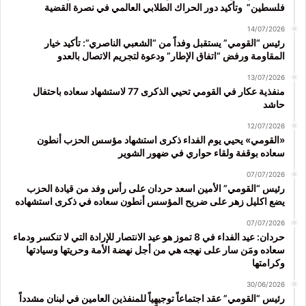
فلسطين” وتأكيد دور الحراك الطلابي العالمي في نصرة القضية
14/07/2026
رئيس “القومي” يستقبل وفداً من “الشعبي الناصري”: تأكيد خيار
المقاومة ورفض “اتفاق الإطار” ودعوة لتجريم الاتصال بالعدو
13/07/2026
منفذية عكار في القومي تحيي الذكرى 77 لاستشهاد سعاده باحتفال
حاشد
12/07/2026
«القومي» يحيي يوم الفداء ذكرى استشهاد مؤسس الحزب أنطون
سعاده بوقفة ولقاء حواري في ضهور الشوير
07/07/2026
رئيس “القومي” الأمين اسعد حردان على رأس وفد من قيادة الحزب
يضع اكليل زهر على ضريح المؤسس أنطون سعاده في ذكرى استشهاده
07/07/2026
حردان: عيد الفداء في 8 تموز هو عيد الانتصار للإرادة التي لا تنكسر ودماء
سعاده ومَن سار على نهجه هي من أجل نهضة الأمة وحريتها وسيادتها
وكرامتها
30/06/2026
رئيس “القومي” عقد اجتماعاً توجيهياً للمنفذين العامين في لبنان مشدداً