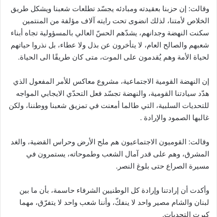
وقالت: إن حزبنا بعقيدته ومبادئه يجسّد تطلعات شعبنا ويشكل طريق
الخلاص لأمتنا، لذلك انضوى تحت رايته آلاف مؤلفة من المنتمين
سكنت النهضة وجدانهم، يشدّهم الحسّ العالي بالمسؤولية تجاه أبناء
شعبهم والصالح العام، لا يتأخرون عن بذل ولا عطاء، بل نذروا حياتهم
لحياة الأمة وهم يُقدمون على الموت، متى كان طريقًا الى الحياة.
إن النهضة القومية الاجتماعية، مشروع معاكس للأمر المفعول الذي
هدّد سيادتنا القومية، والنهضة تجسّد فعل التحدّي الايجابي المواجه
للتحديات السلبية، التي طالما أمعنت في تمزيق شعبنا ووطننا، ولكن
غالبها الصمود والإرادة .
وقالت: القوميون الاجتماعيون هم ملح الأرض وحراس القضية، والغد
المشرق، وهم على قدر آمال الشعب وطموحاته، يستمرون في
مسيرة الصراع حتى بلوغ النصر.
وأكدت أن إرادتنا وإرادة كل الوطنيين الشرفاء حاسمة، بأن ما بين
لبنان والشام مصير واحد لا ينفكّ، وأننا شعب واحد لا يتفرّق، مهما
كبرت التحديات.