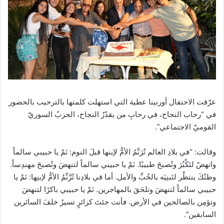
عرّفت الاحتفال أورنينا عطية التي استهلت كلمتها بالترحيب بالحضور
في “رحاب النجاح، في رحابِ من يقدّرُ النجاح، الحزبُ السوريّ
القوميّ الاجتماعي”.
وقالت: “في بلادِ العالم تُرَنَّمُ الأمُّ لإبنها قبلَ النوم: نَمْ يا حبيبي سالماً
وانهضْ لتَكْبُرَ وتُصبحَ طبيبًا. نَمْ يا حبيبي سالماً لتنهضَ وتُصبحَ مهندِساً.
وطنُكَ ينتظْر لتَبنِيَه بالحُبِّ والأمل. أما في بلادِنا تُرَّنِّمُ الأمُّ لإبنِها: نَمْ يا
حبيبي سالماً لتنهضَ وتلحَقَ بالمهاجرين. نَمْ يا حبيبي باكرًا لتنهضَ
وتؤمِن بالصالحين في الأرض. فأنت جئتَ كزائرٍ تسيرُ خلفَ السائرين
السابقين”.