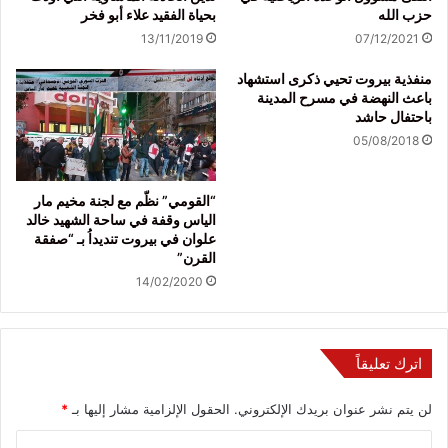
حزب الله
بحياة الفقيد علاء أبو فخر
13/11/2019
07/12/2021
منفذية بيروت تحيي ذكرى استشهاد
باعث النهضة في مسرح المدينة
باحتفال حاشد
05/08/2018
“القومي” نظّم مع لجنة مخيم مار
الياس وقفة في ساحة الشهيد خالد
علوان في بيروت تنديداُ بـ “صفقة
القرن”
14/02/2020
اترك تعليقاً
لن يتم نشر عنوان بريدك الإلكتروني.
الحقول الإلزامية مشار إليها بـ
*
ا