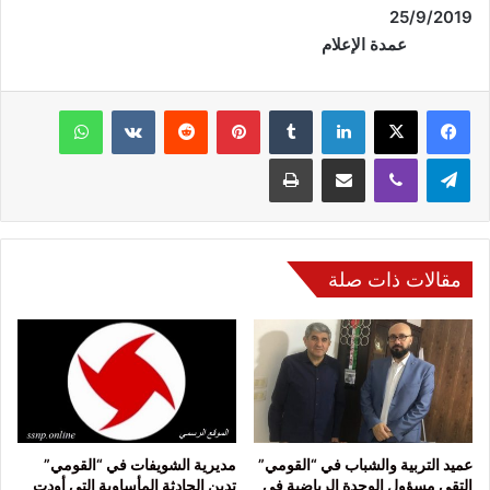
25/9/2019
عمدة الإعلام
فيسبوك
‫X
لينكدإن
‏Tumblr
بينتيريست
‏Reddit
‏VKontakte
واتساب
تيلقرام
ڤايبر
مشاركة عبر البريد
طباعة
مقالات ذات صلة
عميد التربية والشباب في “القومي”
مديرية الشويفات في “القومي”
التقى مسؤول الوحدة الرياضية في
تدين الحادثة المأساوية التي أودت