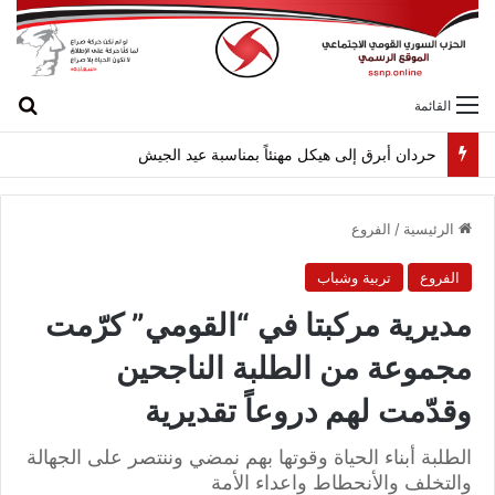
بح
القائمة
لقاء بين “القومي” و”الشعبية” في صيدا لمواجهة العدوان الصهيونيّ وإسقاط مشاريعه وسياساته
الرئيسية
/
الفروع
الفروع
تربية وشباب
مديرية مركبتا في “القومي” كرّمت
مجموعة من الطلبة الناجحين
وقدّمت لهم دروعاً تقديرية
الطلبة أبناء الحياة وقوتها بهم نمضي وننتصر على الجهالة
والتخلف والأنحطاط واعداء الأمة