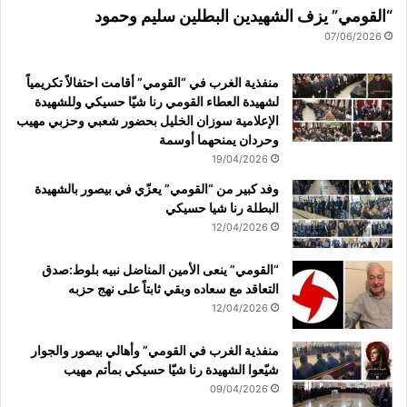
“القومي” يزف الشهيدين البطلين سليم وحمود
07/06/2026
منفذية الغرب في “القومي” أقامت احتفالاً تكريمياً
لشهيدة العطاء القومي رنا شيّا حسيكي وللشهيدة
الإعلامية سوزان الخليل بحضور شعبي وحزبي مهيب
وحردان يمنحهما أوسمة
19/04/2026
وفد كبير من “القومي” يعزّي في بيصور بالشهيدة
البطلة رنا شيا حسيكي
12/04/2026
“القومي” ينعى الأمين المناضل نبيه بلوط:صدق
التعاقد مع سعاده وبقي ثابتاً على نهج حزبه
12/04/2026
منفذية الغرب في القومي” وأهالي بيصور والجوار
شيّعوا الشهيدة رنا شيّا حسيكي بمأتم مهيب
09/04/2026