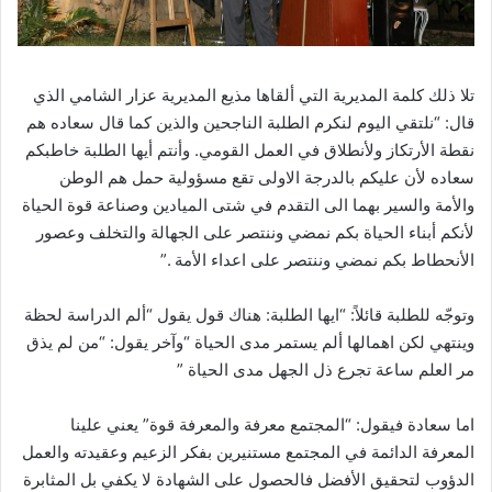
تلا ذلك كلمة المديرية التي ألقاها مذيع المديرية عزار الشامي الذي
قال: “نلتقي اليوم لنكرم الطلبة الناجحين والذين كما قال سعاده هم
نقطة الأرتكاز ولأنطلاق في العمل القومي. وأنتم أيها الطلبة خاطبكم
سعاده لأن عليكم بالدرجة الاولى تقع مسؤولية حمل هم الوطن
والأمة والسير بهما الى التقدم في شتى الميادين وصناعة قوة الحياة
لأنكم أبناء الحياة بكم نمضي وننتصر على الجهالة والتخلف وعصور
الأنحطاط بكم نمضي وننتصر على اعداء الأمة .”
وتوجّه للطلبة قائلاً: “ايها الطلبة: هناك قول يقول “ألم الدراسة لحظة
وينتهي لكن اهمالها ألم يستمر مدى الحياة “وآخر يقول: “من لم يذق
مر العلم ساعة تجرع ذل الجهل مدى الحياة ”
اما سعادة فيقول: “المجتمع معرفة والمعرفة قوة” يعني علينا
المعرفة الدائمة في المجتمع مستنيرين بفكر الزعيم وعقيدته والعمل
الدؤوب لتحقيق الأفضل فالحصول على الشهادة لا يكفي بل المثابرة