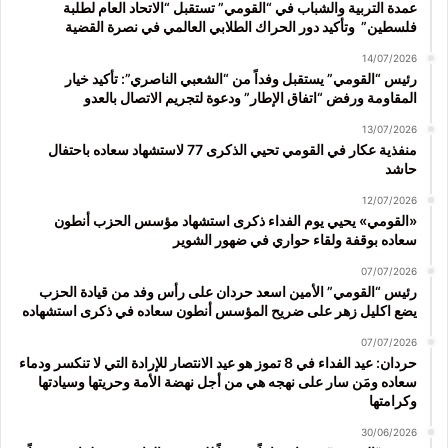
عمدة التربية والشباب في “القومي” تستقبل “الاتحاد العام لطلبة
فلسطين” وتأكيد دور الحراك الطلابي العالمي في نصرة القضية
14/07/2026
رئيس “القومي” يستقبل وفداً من “الشعبي الناصري”: تأكيد خيار
المقاومة ورفض “اتفاق الإطار” ودعوة لتجريم الاتصال بالعدو
13/07/2026
منفذية عكار في القومي تحيي الذكرى 77 لاستشهاد سعاده باحتفال
حاشد
12/07/2026
«القومي» يحيي يوم الفداء ذكرى استشهاد مؤسس الحزب أنطون
سعاده بوقفة ولقاء حواري في ضهور الشوير
07/07/2026
رئيس “القومي” الأمين اسعد حردان على رأس وفد من قيادة الحزب
يضع اكليل زهر على ضريح المؤسس أنطون سعاده في ذكرى استشهاده
07/07/2026
حردان: عيد الفداء في 8 تموز هو عيد الانتصار للإرادة التي لا تنكسر ودماء
سعاده ومَن سار على نهجه هي من أجل نهضة الأمة وحريتها وسيادتها
وكرامتها
30/06/2026