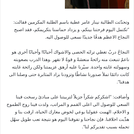
وتحدّثت الطالبة نينار عامر عطية باسم الطلبة المكرمين فقالت:
“تكتمل اليوم فرحتنا بينكم، و يزداد حماسنا بتكريمكم، فقد اصبح
النجاح الاعظم هدفًا جديدًا نسعى للوصول اليه.
النجاحُ دربٌ تغطي ترابَه الحصى والاشواك أحيانًا! وأحيانًا أخرى هو
ناعمٌ تنبعث منه رائحةً منعشةً و قوةً لا تقهر .وهذا الدرب بصعوبته
وسهولته غايته واحدة. سيْرنا عليه أرهق عزيمتنا ولكن رائحة غايته
كانت دائمًا تملأ صدورنا نشاطًا وتزودنا بزاد المثابرة حتى وصلنا الى
هدفنا”.
وأضافت: “اشكركم شكراً جزيلاً لتربيتنا على مبادئ رسخت فينا
السعي للوصول الى اعلى القمم و المراتب، ولدت فينا روح الطموح
و الاحلام، الهمت عقولنا بوعي لخوض معارك الحياة، ارقت بنا و
هذّبت اخلاقنا. فإن نجاحنا و تفوقنا اليوم هو نتيجة تعب طويل سهُل
تحمله بسبب تقديركم لنا”.