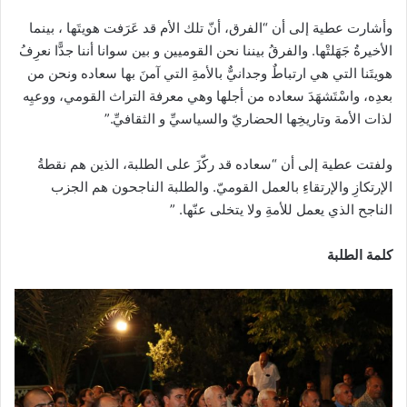
وأشارت عطية إلى أن “الفرق، أنّ تلك الأم قد عَرَفت هويتَها ، بينما
الأخيرةُ جَهَلتْها. والفرقُ بيننا نحن القوميين و بين سوانا أننا جدًّا نعرِفُ
هويتَنا التي هي ارتباطٌ وجدانيٌّ بالأمةِ التي آمنَ بها سعاده ونحن من
بعدِه، واسْتَشهَدَ سعاده من أجلها وهي معرفة التراث القومي، ووعيِه
لذات الأمة وتاريخِها الحضاريّ والسياسيِّ و الثقافيِّ.”
ولفتت عطية إلى أن “سعاده قد ركّزَ على الطلبة، الذين هم نقطةُ
الإرتكازِ والإرتقاءِ بالعمل القوميّ. والطلبة الناجحون هم الجزب
الناجح الذي يعمل للأمةِ ولا يتخلى عنّها. ”
كلمة الطلبة