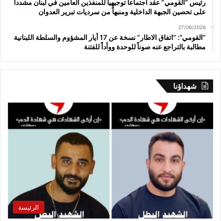
رئيس “القومي” عقد اجتماعاً توجيهياً للمنفذين العامين في لبنان مشدداً
على تحصين الجبهة الداخلية ومنبهاً من سرديات تبرير العدوان
27/06/2026
“القومي”: “اتفاق الاطار” نسخة عن 17 أيار المشؤوم والسلطة اللبنانية
مطالبة بالتراجع عنه صوناً للوحدة ووأداً للفتنة
شهداؤنا
الرئيسة