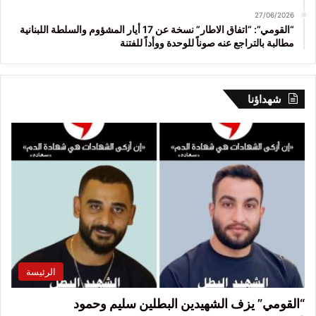
27/06/2026
“القومي”: “اتفاق الاطار” نسخة عن 17 أيار المشؤوم والسلطة اللبنانية
مطالبة بالتراجع عنه صوناً للوحدة ووأداً للفتنة
شهداؤنا
الرئيسة
“القومي” يزف الشهيدين البطلين سليم وحمود