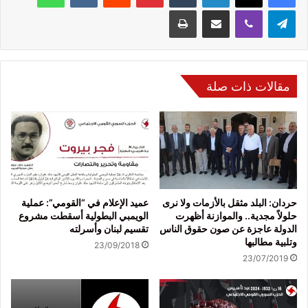
تيلقرام
ڤايبر
مشاركة عبر البريد
طباعة
مقالات ذات صلة
حردان: البلد مثقل بالأزمات ولا نرى
عميد الإعلام في “القومي”: عملية
حلولاً مجدية.. والموازنة أظهرت
الويمبي البطولية أسقطت مشروع
الدولة عاجزة عن صون حقوق الناس
تقسيم لبنان وأسرلته
وتلبية مطالبها
23/09/2018
23/07/2019