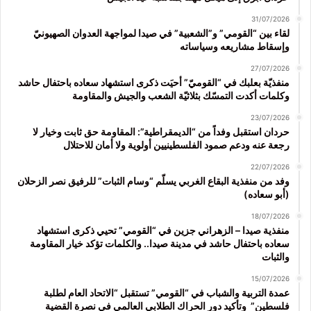
31/07/2026
لقاء بين “القومي” و”الشعبية” في صيدا لمواجهة العدوان الصهيونيّ
وإسقاط مشاريعه وسياساته
27/07/2026
منفذيّة بعلبك في “القوميّ” أحيَت ذكرى استشهاد سعاده باحتفال حاشد
وكلمات أكدت التمسّك بثلاثيّة الشعب والجيش والمقاومة
23/07/2026
حردان استقبل وفداً من “الديمقراطية”: المقاومة حق ثابت وخيار لا
رجعة عنه ودعم صمود الفلسطينيين أولوية ولا أمان للاحتلال
22/07/2026
وفد من منفذية البقاع الغربي يسلّم “وسام الثبات” للرفيق نصر الزحلان
(أبو سعاده)
18/07/2026
منفذية صيدا – الزهراني جزين في “القومي” تحيي ذكرى استشهاد
سعاده باحتفال حاشد في مدينة صيدا.. والكلمات تؤكد خيار المقاومة
والثبات
15/07/2026
عمدة التربية والشباب في “القومي” تستقبل “الاتحاد العام لطلبة
فلسطين” وتأكيد دور الحراك الطلابي العالمي في نصرة القضية