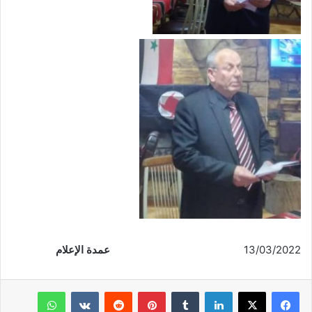
13/03/2022
عمدة الإعلام
فيسبوك
‫X
لينكدإن
‏Tumblr
بينتيريست
‏Reddit
‏VKontakte
واتساب