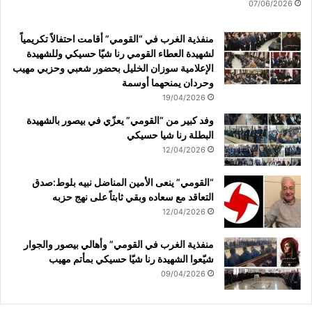
07/06/2026
منفذية الغرب في “القومي” أقامت احتفالاً تكريمياً
لشهيدة العطاء القومي رنا شيّا حسيكي وللشهيدة
الإعلامية سوزان الخليل بحضور شعبي وحزبي مهيب
وحردان يمنحهما أوسمة
19/04/2026
وفد كبير من “القومي” يعزّي في بيصور بالشهيدة
البطلة رنا شيا حسيكي
12/04/2026
“القومي” ينعى الأمين المناضل نبيه بلوط:صدق
التعاقد مع سعاده وبقي ثابتاً على نهج حزبه
12/04/2026
منفذية الغرب في القومي” وأهالي بيصور والجوار
شيّعوا الشهيدة رنا شيّا حسيكي بمأتم مهيب
09/04/2026