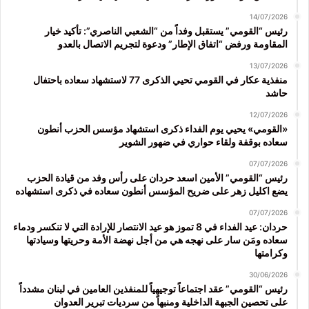
14/07/2026
رئيس “القومي” يستقبل وفداً من “الشعبي الناصري”: تأكيد خيار
المقاومة ورفض “اتفاق الإطار” ودعوة لتجريم الاتصال بالعدو
13/07/2026
منفذية عكار في القومي تحيي الذكرى 77 لاستشهاد سعاده باحتفال
حاشد
12/07/2026
«القومي» يحيي يوم الفداء ذكرى استشهاد مؤسس الحزب أنطون
سعاده بوقفة ولقاء حواري في ضهور الشوير
07/07/2026
رئيس “القومي” الأمين اسعد حردان على رأس وفد من قيادة الحزب
يضع اكليل زهر على ضريح المؤسس أنطون سعاده في ذكرى استشهاده
07/07/2026
حردان: عيد الفداء في 8 تموز هو عيد الانتصار للإرادة التي لا تنكسر ودماء
سعاده ومَن سار على نهجه هي من أجل نهضة الأمة وحريتها وسيادتها
وكرامتها
30/06/2026
رئيس “القومي” عقد اجتماعاً توجيهياً للمنفذين العامين في لبنان مشدداً
على تحصين الجبهة الداخلية ومنبهاً من سرديات تبرير العدوان