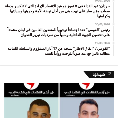
07/07/2026
حردان: عيد الفداء في 8 تموز هو عيد الانتصار للإرادة التي لا تنكسر ودماء
سعاده ومَن سار على نهجه هي من أجل نهضة الأمة وحريتها وسيادتها
وكرامتها
30/06/2026
رئيس “القومي” عقد اجتماعاً توجيهياً للمنفذين العامين في لبنان مشدداً
على تحصين الجبهة الداخلية ومنبهاً من سرديات تبرير العدوان
27/06/2026
“القومي”: “اتفاق الاطار” نسخة عن 17 أيار المشؤوم والسلطة اللبنانية
مطالبة بالتراجع عنه صوناً للوحدة ووأداً للفتنة
شهداؤنا