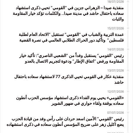
18/07/2026
منفذية صيدا – الزهراني جزين في “القومي” تحيي ذكرى استشهاد
سعاده باحتفال حاشد في مدينة صيدا.. والكلمات تؤكد خيار المقاومة
والثبات
15/07/2026
عمدة التربية والشباب في “القومي” تستقبل “الاتحاد العام لطلبة
فلسطين” وتأكيد دور الحراك الطلابي العالمي في نصرة القضية
14/07/2026
رئيس “القومي” يستقبل وفداً من “الشعبي الناصري”: تأكيد خيار
المقاومة ورفض “اتفاق الإطار” ودعوة لتجريم الاتصال بالعدو
13/07/2026
منفذية عكار في القومي تحيي الذكرى 77 لاستشهاد سعاده باحتفال
حاشد
12/07/2026
«القومي» يحيي يوم الفداء ذكرى استشهاد مؤسس الحزب أنطون
سعاده بوقفة ولقاء حواري في ضهور الشوير
07/07/2026
رئيس “القومي” الأمين اسعد حردان على رأس وفد من قيادة الحزب
يضع اكليل زهر على ضريح المؤسس أنطون سعاده في ذكرى استشهاده