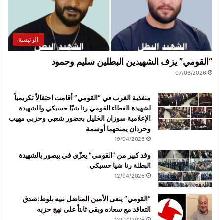
الرئيسة
“القومي” يزف الشهيدين البطلين سليم وحمود
07/06/2026
منفذية الغرب في “القومي” أقامت احتفالاً تكريمياً
لشهيدة العطاء القومي رنا شيّا حسيكي وللشهيدة
الإعلامية سوزان الخليل بحضور شعبي وحزبي مهيب
وحردان يمنحهما أوسمة
19/04/2026
وفد كبير من “القومي” يعزّي في بيصور بالشهيدة
البطلة رنا شيا حسيكي
12/04/2026
“القومي” ينعى الأمين المناضل نبيه بلوط:صدق
التعاقد مع سعاده وبقي ثابتاً على نهج حزبه
12/04/2026