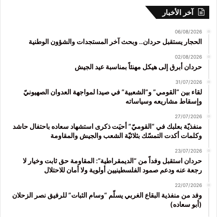
آخر الأخبار
06/08/2026
الحجار يستقبل حردان.. وبحث آخر المستجدات والشؤون الوطنية
02/08/2026
حردان أبرق إلى هيكل مهنئاً بمناسبة عيد الجيش
31/07/2026
لقاء بين “القومي” و”الشعبية” في صيدا لمواجهة العدوان الصهيونيّ
وإسقاط مشاريعه وسياساته
27/07/2026
منفذيّة بعلبك في “القوميّ” أحيَت ذكرى استشهاد سعاده باحتفال حاشد
وكلمات أكدت التمسّك بثلاثيّة الشعب والجيش والمقاومة
23/07/2026
حردان استقبل وفداً من “الديمقراطية”: المقاومة حق ثابت وخيار لا
رجعة عنه ودعم صمود الفلسطينيين أولوية ولا أمان للاحتلال
22/07/2026
وفد من منفذية البقاع الغربي يسلّم “وسام الثبات” للرفيق نصر الزحلان
(أبو سعاده)