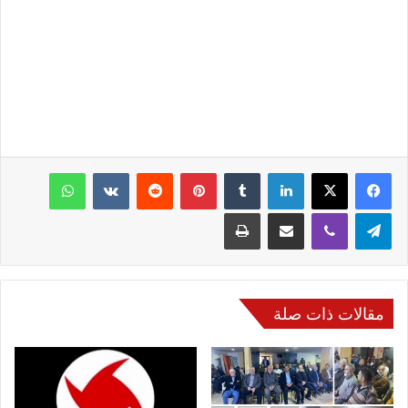
فيسبوك
‫X
لينكدإن
‏Tumblr
بينتيريست
‏Reddit
‏VKontakte
واتساب
تيلقرام
ڤايبر
مشاركة عبر البريد
طباعة
مقالات ذات صلة