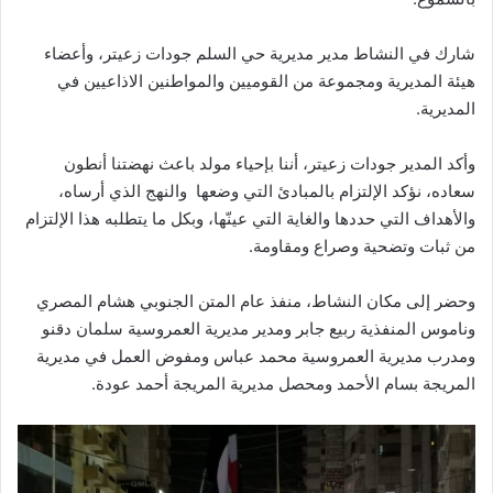
شارك في النشاط مدير مديرية حي السلم جودات زعيتر، وأعضاء
هيئة المديرية ومجموعة من القوميين والمواطنين الاذاعيين في
المديرية.
وأكد المدير جودات زعيتر، أننا بإحياء مولد باعث نهضتنا أنطون
سعاده، نؤكد الإلتزام بالمبادئ التي وضعها والنهج الذي أرساه،
والأهداف التي حددها والغاية التي عينّها، وبكل ما يتطلبه هذا الإلتزام
من ثبات وتضحية وصراع ومقاومة.
وحضر إلى مكان النشاط، منفذ عام المتن الجنوبي هشام المصري
وناموس المنفذية ربيع جابر ومدير مديرية العمروسية سلمان دقنو
ومدرب مديرية العمروسية محمد عباس ومفوض العمل في مديرية
المريجة بسام الأحمد ومحصل مديرية المريجة أحمد عودة.