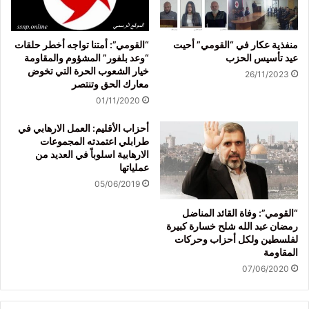
منفذية عكار في “القومي” أحيت
“القومي”: أمتنا تواجه أخطر حلقات
عيد تأسيس الحزب
“وعد بلفور” المشؤوم والمقاومة
خيار الشعوب الحرة التي تخوض
26/11/2023
معارك الحق وتنتصر
01/11/2020
أحزاب الأقليم: العمل الارهابي في
طرابلي اعتمدته المجموعات
الارهابية اسلوباً في العديد من
عملياتها
05/06/2019
“القومي”: وفاة القائد المناضل
رمضان عبد الله شلح خسارة كبيرة
لفلسطين ولكل أحزاب وحركات
المقاومة
07/06/2020