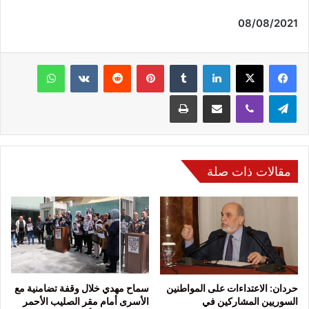
08/08/2021
فيسبوك
‫X
لينكدإن
‏Tumblr
بينتيريست
‏Reddit
‏VKontakte
واتساب
تيلقرام
ڤايبر
مشاركة عبر البريد
طباعة
مقالات ذات صلة
حردان: الاعتداءات على المواطنين
سماح مهدي خلال وقفة تضامنية مع
السوريين المشاركين في
الأسرى أمام مقر الصليب الأحمر