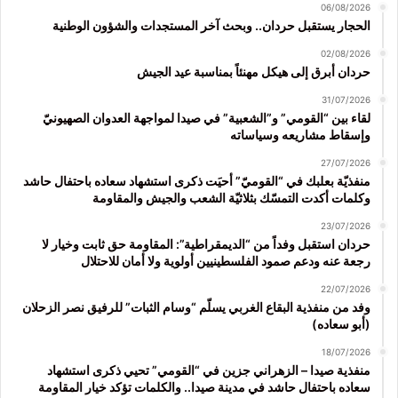
06/08/2026
الحجار يستقبل حردان.. وبحث آخر المستجدات والشؤون الوطنية
02/08/2026
حردان أبرق إلى هيكل مهنئاً بمناسبة عيد الجيش
31/07/2026
لقاء بين “القومي” و”الشعبية” في صيدا لمواجهة العدوان الصهيونيّ
وإسقاط مشاريعه وسياساته
27/07/2026
منفذيّة بعلبك في “القوميّ” أحيَت ذكرى استشهاد سعاده باحتفال حاشد
وكلمات أكدت التمسّك بثلاثيّة الشعب والجيش والمقاومة
23/07/2026
حردان استقبل وفداً من “الديمقراطية”: المقاومة حق ثابت وخيار لا
رجعة عنه ودعم صمود الفلسطينيين أولوية ولا أمان للاحتلال
22/07/2026
وفد من منفذية البقاع الغربي يسلّم “وسام الثبات” للرفيق نصر الزحلان
(أبو سعاده)
18/07/2026
منفذية صيدا – الزهراني جزين في “القومي” تحيي ذكرى استشهاد
سعاده باحتفال حاشد في مدينة صيدا.. والكلمات تؤكد خيار المقاومة