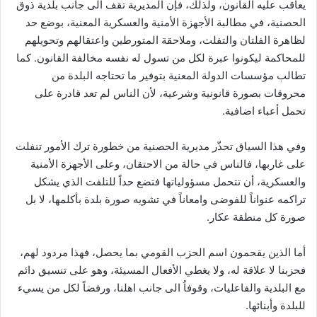
يعاقب عليه القانون، ولذلك، فإن المديرية تقف الى جانب بلدية ذوق
الحصنية، في مطالبة الأجهزة الأمنية والعسكرية المعنية، بوضع حد
لظاهرة الفلتان والتفلت، وملاحقة المتورطين واعتقالهم وتحويلهم
للمحاكمة ليكونوا عبرة لكل من تسول له نفسه مخالفة القانون. كما
تطالب مؤسسات الدولة المعنية بتوفير ما تحتاجه البلدة من
محروقات بصورة قانونية وشرعية، لأن الناس لم تعد قادرة على
تحمل أعباء اضافية.
وفي هذا السياق تحذّر مديرية الحصنية من خطورة ترك الأمور تنفلت
على غاربها، فالناس في حالة من الاحتقان، وعلى الأجهزة الأمنية
والعسكرية، أن تتحمل مسؤولياتها فتضع حداً للتلفت الذي يشكل
تراكمه عنواناً للفوضى وامعاناً في تشويه صورة بلدة بأكلمها، لا بل
صورة كل منطقة عكار.
أما الذين يقحمون اسم الحزب القومي بما يحصل، فهذا مردود لهم،
فحزبنا لا علاقة له، ولا يغطي الأفعال المسيئة، وهو على تنسيق دائم
مع البلدية والفاعليات، وقوفاُ الى جانب اهلنا، ورفضاً لكل من يسيء
للبلدة وأبنائها.