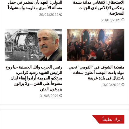
الاستحقاق الانتخابي مدانة بشدة
الدولي: العهد بأن نستمر في حمل
وتعكس الإفلاس لدى الجهات
مسألة الأسرى مقاومة واستشهاداً
المحرّضة
29/03/2022
20/05/2021
منفذية الشوف في “القومي” تحيي
رئيس الحزب وائل الحسنية حيا روح
مولد باعث النهضة أنطون سعاده
الرئيس الشهيد رشيد كرامي:
باحتفال في بلدة غريفة
مرتكبو الجريمة أرادوا إبقاء لبنان
مفتوحاً على الفتن… ولا يزالون
13/03/2023
يزرعون الفتن
31/05/2021
اترك تعليقاً