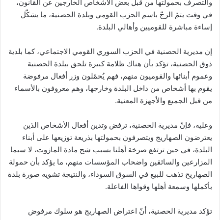
والتصرف بحمولتها من قبل بعض الأشخاص الخارجين عن القانون،
في وقت يتمّ الزجّ باسم الحزب القومي وبلدة الحصنية، ما يشكّل
إساءة مباشرة للقوميين وأهالي البلدة.
إن مديرية الحصنية في الحزب السوري القومي الاجتماعي، كما بلدية
ذوق الحصنية، تؤكد بأن هناك ظلامة كبيرة تلحق ببلدة الحصنية
وعموم أبنائها والقوميون منهم، فهم يُحمّلون وزر أفعال مرفوضة
يقوم بها أشخاص من داخل البلدة وخارجها، وهم معروفون بالأسماء
من قبل الجميع والأجهزة المعنية.
وعليه، فإنّ مديرية الحصنية، ترفض وتدين أفعال الأشخاص الذين
يعترضون الصهاريج ويتصرفون بحمولتها بذريعة توزيعها على أبناء
البلدة، في حين ترتفع صرخة أهلنا بسبب شح مادة المازوت، لا سيما
المزارعين والسائقين واضحاب المؤسسات منهم، ما يؤكد بأن حمولة
الصهاريح تذهب للبيع في السوق السوداء، والنتيجة تشويه صورة بلدة
بأكملها وسمعة أهلها وقواها الفاعلة.
تؤكد مديرية الحصنية، أنّ اعتراض الصهاريج هو سلوك مرفوض