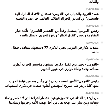
والثبات
15/07/2026
عمدة التربية والشباب في “القومي” تستقبل “الاتحاد العام لطلبة
فلسطين” وتأكيد دور الحراك الطلابي العالمي في نصرة القضية
14/07/2026
رئيس “القومي” يستقبل وفداً من “الشعبي الناصري”: تأكيد خيار
المقاومة ورفض “اتفاق الإطار” ودعوة لتجريم الاتصال بالعدو
13/07/2026
منفذية عكار في القومي تحيي الذكرى 77 لاستشهاد سعاده باحتفال
حاشد
12/07/2026
«القومي» يحيي يوم الفداء ذكرى استشهاد مؤسس الحزب أنطون
سعاده بوقفة ولقاء حواري في ضهور الشوير
07/07/2026
رئيس “القومي” الأمين اسعد حردان على رأس وفد من قيادة الحزب
يضع اكليل زهر على ضريح المؤسس أنطون سعاده في ذكرى استشهاده
07/07/2026
حردان: عيد الفداء في 8 تموز هو عيد الانتصار للإرادة التي لا تنكسر ودماء
سعاده ومَن سار على نهجه هي من أجل نهضة الأمة وحريتها وسيادتها