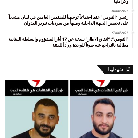
وكرامتها
30/06/2026
رئيس “القومي” عقد اجتماعاً توجيهياً للمنفذين العامين في لبنان مشدداً
على تحصين الجبهة الداخلية ومنبهاً من سرديات تبرير العدوان
27/06/2026
“القومي”: “اتفاق الاطار” نسخة عن 17 أيار المشؤوم والسلطة اللبنانية
مطالبة بالتراجع عنه صوناً للوحدة ووأداً للفتنة
شهداؤنا