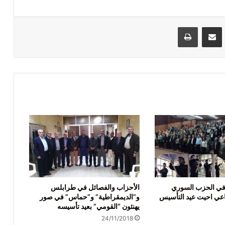
VKontak
مشاركة عبر البريد
طباعة
 في الحزب السوري
الأحزاب والفصائل في طرابلس
اعي احيت عيد التأسيس
و”الديمقراطية” و”حماس” في صور
يهنئون “القومي” بعيد تأسيسه
24/11/2018