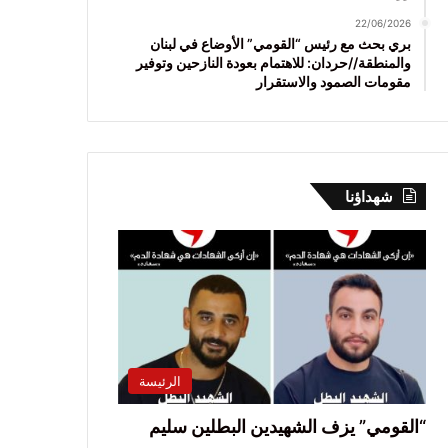
22/06/2026
بري بحث مع رئيس “القومي” الأوضاع في لبنان
والمنطقة//حردان: للاهتمام بعودة النازحين وتوفير
مقومات الصمود والاستقرار
شهداؤنا
الرئيسة
“القومي” يزف الشهيدين البطلين سليم