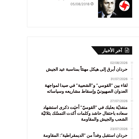
05/08/2018
آخر الأخبار
02/08/2026
حردان أبرق إلى هيكل مهنئاً بمناسبة عيد الجيش
31/07/2026
لقاء بين “القومي” و”الشعبية” في صيدا لمواجهة
العدوان الصهيونيّ وإسقاط مشاريعه وسياساته
27/07/2026
منفذيّة بعلبك في “القوميّ” أحيَت ذكرى استشهاد
سعاده باحتفال حاشد وكلمات أكدت التمسّك بثلاثيّة
الشعب والجيش والمقاومة
23/07/2026
حردان استقبل وفداً من “الديمقراطية”: المقاومة