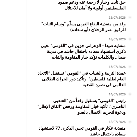
حق ثابت وخيار لا رجعة عنه ودعم صمود
الفلسطينيين أولوية ولا أمان للاحتلال
22/07/2026
وفد من منفذية البقاع الغربي يسلّم “وسام الثبات”
للرفيق نصر الزحلان (أبو سعاده)
18/07/2026
منفذية صيدا – الزهراني جزين في “القومي” تحيي
ذكرى استشهاد سعاده باحتفال حاشد في مدينة
صيدا.. والكلمات تؤكد خيار المقاومة والثبات
15/07/2026
عمدة التربية والشباب في “القومي” تستقبل “الاتحاد
العام لطلبة فلسطين” وتأكيد دور الحراك الطلابي
العالمي في نصرة القضية
14/07/2026
رئيس “القومي” يستقبل وفداً من “الشعبي
الناصري”: تأكيد خيار المقاومة ورفض “اتفاق الإطار”
ودعوة لتجريم الاتصال بالعدو
13/07/2026
منفذية عكار في القومي تحيي الذكرى 77 لاستشهاد
سعاده باحتفال حاشد