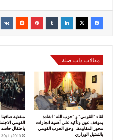
فيسبوك
‫X
لينكدإن
‏Tumblr
بينتيريست
‏Reddit
‏te
مقالات ذات صلة
لقاء “القومي” و “حزب الله” اشادة
منفذية صافيتا
بموقف عون وتأكيد على أهمية انجازات
القومي الاجتم
محور المقاومة.. وحق الحزب القومي
باحتفال حاشد
بالتمثيل الوزاري
30/11/2019