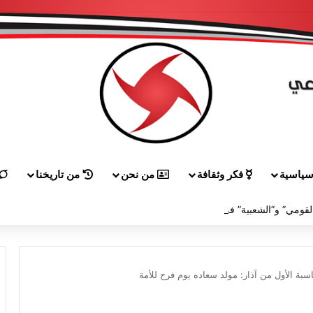
ياسية
فكر وثقافة
من نحن
من تاريخنا
لقاء بين “القومي” و”الشعبية” في صيدا لمواجهة العدوان الصهيونيّ وإسقاط مشاريعه وسياساته
بة الأول من آذار: مولد سعاده يوم فرح للأمة