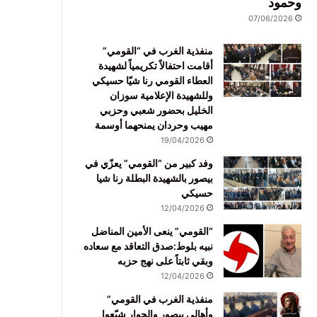
وحمود
07/06/2026
منفذية الغرب في “القومي”
أقامت احتفالاً تكريمياً لشهيدة
العطاء القومي رنا شيّا حسيكي
وللشهيدة الإعلامية سوزان
الخليل بحضور شعبي وحزبي
مهيب وحردان يمنحهما أوسمة
19/04/2026
وفد كبير من “القومي” يعزّي في
بيصور بالشهيدة البطلة رنا شيا
حسيكي
12/04/2026
“القومي” ينعى الأمين المناضل
نبيه بلوط:صدق التعاقد مع سعاده
وبقي ثابتاً على نهج حزبه
12/04/2026
منفذية الغرب في القومي”
وأهالي بيصور والجوار شيّعوا