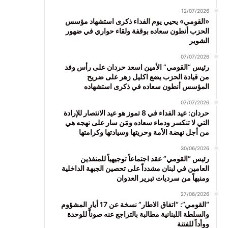
12/07/2026
«القومي» يحيي يوم الفداء ذكرى استشهاد مؤسس
الحزب أنطون سعاده بوقفة ولقاء حواري في ضهور
الشوير
07/07/2026
رئيس “القومي” الأمين اسعد حردان على رأس وفد
من قيادة الحزب يضع اكليل زهر على ضريح
المؤسس أنطون سعاده في ذكرى استشهاده
07/07/2026
حردان: عيد الفداء في 8 تموز هو عيد الانتصار للإرادة
التي لا تنكسر ودماء سعاده ومَن سار على نهجه هي
من أجل نهضة الأمة وحريتها وسيادتها وكرامتها
30/06/2026
رئيس “القومي” عقد اجتماعاً توجيهياً للمنفذين
العامين في لبنان مشدداً على تحصين الجبهة الداخلية
ومنبهاً من سرديات تبرير العدوان
27/06/2026
“القومي”: “اتفاق الاطار” نسخة عن 17 أيار المشؤوم
والسلطة اللبنانية مطالبة بالتراجع عنه صوناً للوحدة
ووأداً للفتنة