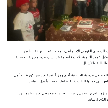
زب السوري القومي الاجتماعي، بمولد باعث النهضة أنطون
 عميد التنمية الادارية أسامة عزالدين، مدير مديرية الحصنية
الطلبة والأشبال.
لعام في مديرية الحصنية أقيم رمزياً نتيجة فيروس كورونا، ونأمل
س إلى حياتها الطبيعية، فتتفاعل اجتماعياً بدل التباعد.
ملؤها الفرح، نحيي زعيمنا الخالد، ونجدد في عيد مولده عهد
 الذي ارساه.