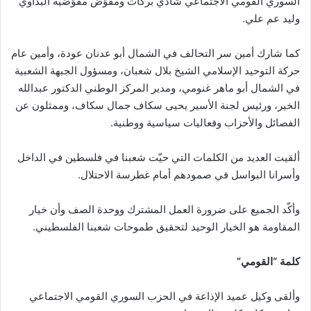
السوري القومي الاجتماعي شادي بركات ومفوّض مفوّضية البداوي
وليد عم علي.
كما شارك أمين سر التحالف في الشمال أبو عدنان عودة، وأمين عام
حركة التوحيد الإسلامي الشيخ بلال شعبان، ومسؤول الجبهة الشعبية
في الشمال أبو ماهر غنومي، ومدير المركز الوطني الدكتور عبدالله
الخير، ورئيس لجنة الأسير يحيى سكاف جمال سكاف، وممثلون عن
الفصائل والأحزاب وفعاليات سياسية ووطنية.
ألقيت العديد من الكلمات التي حيّت شعبنا في فلسطين في الداخل
وأسرانا البواسل في صمودهم أمام غطرسة الاحتلال.
وأكّد الجميع على ضرورة العمل المشترك ووحدة الصف وأن خيار
المقاومة هو الخيار الوحيد لتحقيق طموحات شعبنا الفلسطيني.
كلمة “القومي”
وألقى وكيل عميد الإذاعة في الحزب السوري القومي الاجتماعي