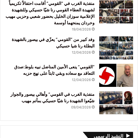
منفذية الغرب في “القومي” أقامت احتفالاً تكريمياً
لشهيدة العطاء القومي رنا شيّا حسيكي وللشهيدة
الإعلامية سوزان الخليل بحضور شعبي وحزبي مهيب
وحردان يمنحهما أوسمة
19/04/2026
وفد كبير من “القومي” يعزّي في بيصور بالشهيدة
البطلة رنا شيا حسيكي
12/04/2026
“القومي” ينعى الأمين المناضل نبيه بلوط:صدق
التعاقد مع سعاده وبقي ثابتاً على نهج حزبه
12/04/2026
منفذية الغرب في القومي” وأهالي بيصور والجوار
شيّعوا الشهيدة رنا شيّا حسيكي بمأتم مهيب
09/04/2026
النشيد الرسمي