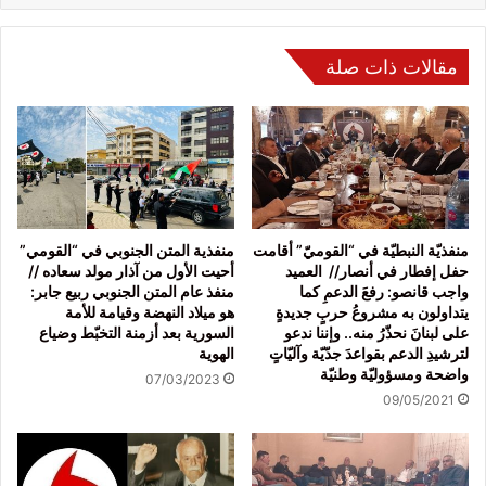
مقالات ذات صلة
منفذيّة النبطيّة في “القوميّ” أقامت
منفذية المتن الجنوبي في “القومي”
حفل إفطار في أنصار// العميد
أحيت الأول من آذار مولد سعاده //
واجب قانصو: رفعَ الدعمِ كما
منفذ عام المتن الجنوبي ربيع جابر:
يتداولون به مشروعُ حربٍ جديدةٍ
هو ميلاد النهضة وقيامة للأمة
على لبنانَ نحذّرُ منه.. وإننا ندعو
السورية بعد أزمنة التخبّط وضياع
لترشيدِ الدعم بقواعدَ جدّيّة وآليّاتٍ
الهوية
واضحة ومسؤوليّة وطنيّة
07/03/2023
09/05/2021