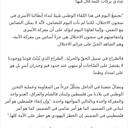
شادي بركات كلمة قال فيها:
“نجتمعُ اليوم في هذا اللقاء الوطني تلبيةً لنداء أبطالنا الأسرى في
سجون الاحتلال، لكننا لم نأت اليوم للتضامن، لأنّه لا يمكن التضامن
مع النفس، وإنّما لقاؤنا اليوم لنؤكد على أن معركة الأسرى
وانتفاضتهم في سجون الاحتلال هي جزءٌ أساس من معركة الأمة،
وهم الشاهد الحيّ على جرائم الاحتلال.
فالصّراع في سبيل الحقّ والحريّة.. الصّراع الذي يُثبّتُ قوتنا ووجودنا
لا يقتصرُ على السّاحات أو ينتهي عند حدود قيدٍ وجدران أسرٍ بل هو
على امتداد وطننا.
ونضالُ شعبنا في الداخل يشكّلُ جزءاً من المقاومة وعملية التحرر
الوطني في بلادنا من فلسطين ولبنان فالشام والعراق، العدو واحد
والمعركة واحدة وبالتالي المواجهة واحدة. “وإن إنقاذ فلسطين هو أمر
لبناني في الصميم، كما هو أمر شامي في الصميم، كما هو أمر
فلسطيني في الصميم. إن الخطر اليهودي هو خطر على الأمة كلها.”