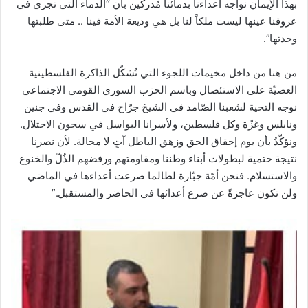
بهذا الإيمان نواجه أعداءنا بدمائنا مُدركين بأن “الدماء التي تجري في
عروقنا عينها ليست ملكاً لنا بل هي وديعة الأمة فينا .. متى طلبتها
وجدتها”.
من هنا من داخل مخيمات اللجوء التي تُشكّل الذاكرة الفلسطينية
العصيّة على الاستئصال وباسم الحزب السوري القومي الاجتماعي
نوجه التحية لشعبنا الصّامد في الشيخ جرّاح في القدس وفي جنين
ونابلس وغزّة وكل فلسطين، ولأسرانا البواسل في سجون الاحتلال.
ونؤكّدُ بأن يوم إحقاق الحق وزهق الباطل آتٍ لا محالة. لأن نصرنا
نتيجة حتمية لبطولات أبناء وطننا ومقاومتهم ورفضهم الذُلّ والخنوع
والاستسلام. فنحن أمّة جبّارة لطالما صرعت أعداءها في الماضي
ولن تكون عاجزةً عن صرع أعدائها في الحاضر والمستقبل.”