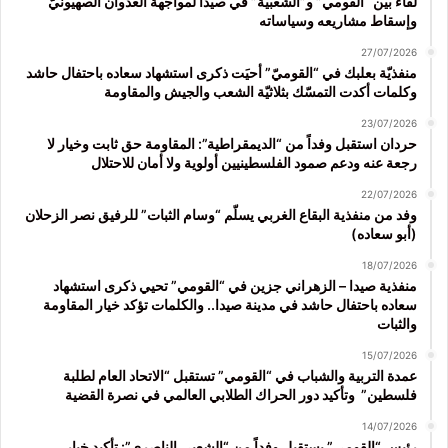
لقاء بين “القومي” و”الشعبية” في صيدا لمواجهة العدوان الصهيونيّ
وإسقاط مشاريعه وسياساته
27/07/2026
منفذيّة بعلبك في “القوميّ” أحيَت ذكرى استشهاد سعاده باحتفال حاشد
وكلمات أكدت التمسّك بثلاثيّة الشعب والجيش والمقاومة
23/07/2026
حردان استقبل وفداً من “الديمقراطية”: المقاومة حق ثابت وخيار لا
رجعة عنه ودعم صمود الفلسطينيين أولوية ولا أمان للاحتلال
22/07/2026
وفد من منفذية البقاع الغربي يسلّم “وسام الثبات” للرفيق نصر الزحلان
(أبو سعاده)
18/07/2026
منفذية صيدا – الزهراني جزين في “القومي” تحيي ذكرى استشهاد
سعاده باحتفال حاشد في مدينة صيدا.. والكلمات تؤكد خيار المقاومة
والثبات
15/07/2026
عمدة التربية والشباب في “القومي” تستقبل “الاتحاد العام لطلبة
فلسطين” وتأكيد دور الحراك الطلابي العالمي في نصرة القضية
14/07/2026
رئيس “القومي” يستقبل وفداً من “الشعبي الناصري”: تأكيد خيار