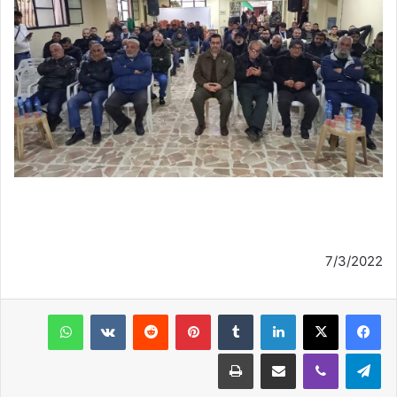
7/3/2022
فيسبوك
‫X
لينكدإن
‏Tumblr
بينتيريست
‏Reddit
‏VKontakte
واتساب
تيلقرام
ڤايبر
مشاركة عبر البريد
طباعة