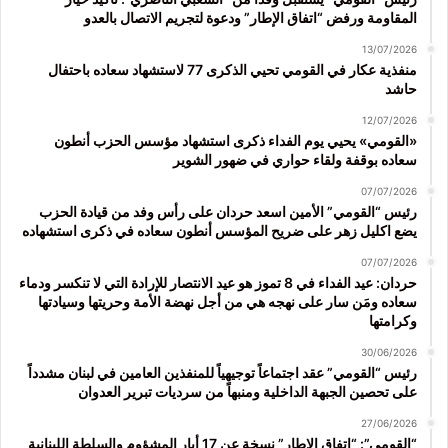
المقاومة ورفض “اتفاق الإطار” ودعوة لتجريم الاتصال بالعدو
13/07/2026
منفذية عكار في القومي تحيي الذكرى 77 لاستشهاد سعاده باحتفال
حاشد
12/07/2026
«القومي» يحيي يوم الفداء ذكرى استشهاد مؤسس الحزب أنطون
سعاده بوقفة ولقاء حواري في ضهور الشوير
07/07/2026
رئيس “القومي” الأمين اسعد حردان على رأس وفد من قيادة الحزب
يضع اكليل زهر على ضريح المؤسس أنطون سعاده في ذكرى استشهاده
07/07/2026
حردان: عيد الفداء في 8 تموز هو عيد الانتصار للإرادة التي لا تنكسر ودماء
سعاده ومَن سار على نهجه هي من أجل نهضة الأمة وحريتها وسيادتها
وكرامتها
30/06/2026
رئيس “القومي” عقد اجتماعاً توجيهياً للمنفذين العامين في لبنان مشدداً
على تحصين الجبهة الداخلية ومنبهاً من سرديات تبرير العدوان
27/06/2026
“القومي”: “اتفاق الاطار” نسخة عن 17 أيار المشؤوم والسلطة اللبنانية