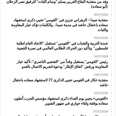
وفد من منفذية البقاع الغربي يسلّم “وسام الثبات” للرفيق نصر الزحلان
(أبو سعاده)
18/07/2026
منفذية صيدا – الزهراني جزين في “القومي” تحيي ذكرى استشهاد
سعاده باحتفال حاشد في مدينة صيدا.. والكلمات تؤكد خيار المقاومة
والثبات
15/07/2026
عمدة التربية والشباب في “القومي” تستقبل “الاتحاد العام لطلبة
فلسطين” وتأكيد دور الحراك الطلابي العالمي في نصرة القضية
14/07/2026
رئيس “القومي” يستقبل وفداً من “الشعبي الناصري”: تأكيد خيار
المقاومة ورفض “اتفاق الإطار” ودعوة لتجريم الاتصال بالعدو
13/07/2026
منفذية عكار في القومي تحيي الذكرى 77 لاستشهاد سعاده باحتفال
حاشد
12/07/2026
«القومي» يحيي يوم الفداء ذكرى استشهاد مؤسس الحزب أنطون
سعاده بوقفة ولقاء حواري في ضهور الشوير
07/07/2026