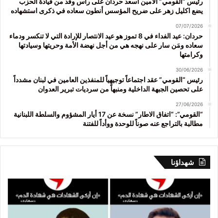
رئيس “القومي” الأمين اسعد حردان على رأس وفد من قيادة الحزب
يضع اكليل زهر على ضريح المؤسس أنطون سعاده في ذكرى استشهاده
07/07/2026
حردان: عيد الفداء في 8 تموز هو عيد الانتصار للإرادة التي لا تنكسر ودماء
سعاده ومَن سار على نهجه هي من أجل نهضة الأمة وحريتها وسيادتها
وكرامتها
30/06/2026
رئيس “القومي” عقد اجتماعاً توجيهياً للمنفذين العامين في لبنان مشدداً
على تحصين الجبهة الداخلية ومنبهاً من سرديات تبرير العدوان
27/06/2026
“القومي”: “اتفاق الاطار” نسخة عن 17 أيار المشؤوم والسلطة اللبنانية
مطالبة بالتراجع عنه صوناً للوحدة ووأداً للفتنة
شهداؤنا