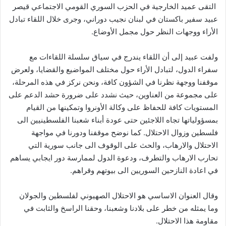
التقى عميد الخارجية في الحزب السوري القومي الاجتماعي قيصر
عبيد سفير باكستان في لبنان نجيب دوراني، وجرى خلال اللقاء تبادل
الأراء ووجهات النظر حول مجمل الأوضاع.
ولفت عبيد إلى أن اللقاء يندرج في سياق سلسلة اللقاءات مع
سفراء الدول، لتبادل الأراء حول مختلف المواضيع والقضايا، ولعرض
موقفنا ووجهة نظرنا في الشؤون كافة، ونحن نركز في هذه المرحلة،
على مجموعة من العناوين، حيث نشدد على ضرورة حشد الدعم على
المستويات كافة للحفاظ على وكالة الأونروا وتمكينها من القيام
بمسؤولياتها تجاه اللاجئين حتى عودة أبناء شعبنا الفلسطينيين الى
فلسطين وزوال الاحتلال. كما نوضح موقفنا ودورنا في مواجهة
الاحتلال والارهاب، والحث على الوقوف الى جانب سورية التي
تحارب الارهاب والتطرف، ودعوة الدول لممارسة دور ايجابي يساهم
في اعادة النازحين السوريين الى بيوتهم وقراهم.
وقال العنوان الاساسي هو الاحتلال الصهيوني لفلسطين والجولان
وما يمثله من خطر على بلادنا وشعبنا، وحقنا الراسخ والثابت في
مقاومة هذا الاحتلال.