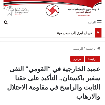
بح
القائمة
حردان أبرق إلى هيكل مهنئاً بمناسبة عيد الجيش
الرئيسية
/
الرئيسة
الرئيسة
مركزي
عميد الخارجية في “القومي” التقى
سفير باكستان.. التأكيد على حقنا
الثابت والراسخ في مقاومة الاحتلال
والارهاب