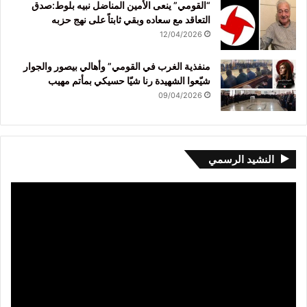
“القومي” ينعى الأمين المناضل نبيه بلوط:صدق
التعاقد مع سعاده وبقي ثابتاً على نهج حزبه
12/04/2026
منفذية الغرب في القومي” وأهالي بيصور والجوار
شيّعوا الشهيدة رنا شيّا حسيكي بمأتم مهيب
09/04/2026
النشيد الرسمي
مشغل
الفيديو