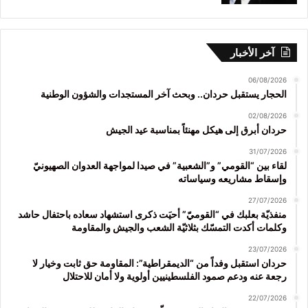
آخر الأخبار
06/08/2026
الحجار يستقبل حردان.. وبحث آخر المستجدات والشؤون الوطنية
02/08/2026
حردان أبرق إلى هيكل مهنئاً بمناسبة عيد الجيش
31/07/2026
لقاء بين “القومي” و”الشعبية” في صيدا لمواجهة العدوان الصهيونيّ
وإسقاط مشاريعه وسياساته
27/07/2026
منفذيّة بعلبك في “القوميّ” أحيَت ذكرى استشهاد سعاده باحتفال حاشد
وكلمات أكدت التمسّك بثلاثيّة الشعب والجيش والمقاومة
23/07/2026
حردان استقبل وفداً من “الديمقراطية”: المقاومة حق ثابت وخيار لا
رجعة عنه ودعم صمود الفلسطينيين أولوية ولا أمان للاحتلال
22/07/2026