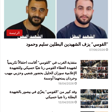
الرئيسة
“القومي” يزف الشهيدين البطلين سليم وحمود
07/06/2026
منفذية الغرب في “القومي” أقامت احتفالاً تكريمياً
لشهيدة العطاء القومي رنا شيّا حسيكي وللشهيدة
الإعلامية سوزان الخليل بحضور شعبي وحزبي مهيب
وحردان يمنحهما أوسمة
19/04/2026
وفد كبير من “القومي” يعزّي في بيصور بالشهيدة
البطلة رنا شيا حسيكي
12/04/2026