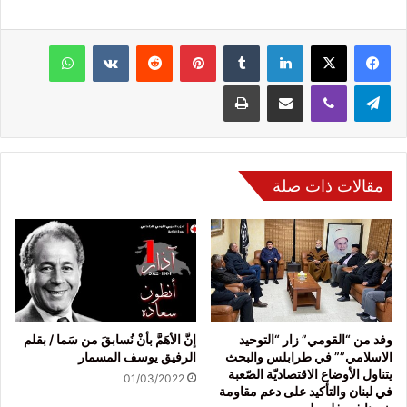
فيسبوك
‫X
لينكدإن
‏Tumblr
بينتيريست
‏Reddit
‏VKontakte
واتساب
تيلقرام
ڤايبر
مشاركة عبر البريد
طباعة
مقالات ذات صلة
وفد من “القومي” زار “التوحيد
إنَّ الأهَمَّ بأنْ نُسابقَ من سَما / بقلم
الاسلامي”” في طرابلس والبحث
الرفيق يوسف المسمار
يتناول الأوضاع الاقتصاديّة الصّعبة
01/03/2022
في لبنان والتأكيد على دعم مقاومة