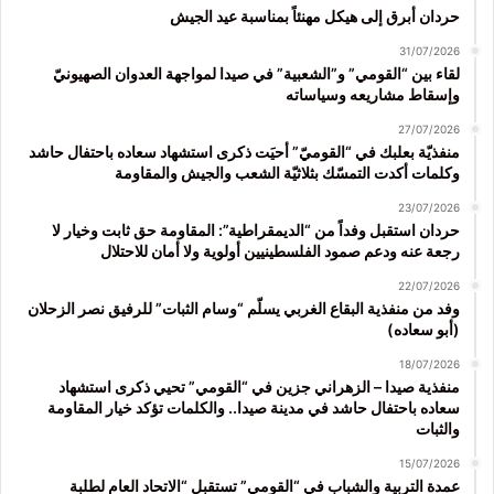
حردان أبرق إلى هيكل مهنئاً بمناسبة عيد الجيش
31/07/2026
لقاء بين “القومي” و”الشعبية” في صيدا لمواجهة العدوان الصهيونيّ
وإسقاط مشاريعه وسياساته
27/07/2026
منفذيّة بعلبك في “القوميّ” أحيَت ذكرى استشهاد سعاده باحتفال حاشد
وكلمات أكدت التمسّك بثلاثيّة الشعب والجيش والمقاومة
23/07/2026
حردان استقبل وفداً من “الديمقراطية”: المقاومة حق ثابت وخيار لا
رجعة عنه ودعم صمود الفلسطينيين أولوية ولا أمان للاحتلال
22/07/2026
وفد من منفذية البقاع الغربي يسلّم “وسام الثبات” للرفيق نصر الزحلان
(أبو سعاده)
18/07/2026
منفذية صيدا – الزهراني جزين في “القومي” تحيي ذكرى استشهاد
سعاده باحتفال حاشد في مدينة صيدا.. والكلمات تؤكد خيار المقاومة
والثبات
15/07/2026
عمدة التربية والشباب في “القومي” تستقبل “الاتحاد العام لطلبة