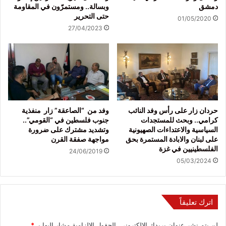
دمشق
وبسالة.. ومستمرّون في المقاومة
حتى التحرير
01/05/2020
27/04/2023
حردان زار على رأس وفد النائب
وفد من “الصاعقة” زار منفذية
كرامي.. وبحث للمستجدات
جنوب فلسطين في “القومي”..
السياسية والاعتداءات الصهيونية
وتشديد مشترك على ضرورة
على لبنان والابادة المستمرة بحق
مواجهة صفقة القرن
الفلسطينيين في غزة
24/06/2019
05/03/2024
اترك تعليقاً
لن يتم نشر عنوان بريدك الإلكتروني.
الحقول الإلزامية مشار إليها بـ
*