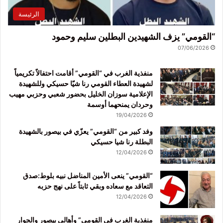
الرئيسة
“القومي” يزف الشهيدين البطلين سليم وحمود
07/06/2026
منفذية الغرب في “القومي” أقامت احتفالاً تكريمياً
لشهيدة العطاء القومي رنا شيّا حسيكي وللشهيدة
الإعلامية سوزان الخليل بحضور شعبي وحزبي مهيب
وحردان يمنحهما أوسمة
19/04/2026
وفد كبير من “القومي” يعزّي في بيصور بالشهيدة
البطلة رنا شيا حسيكي
12/04/2026
“القومي” ينعى الأمين المناضل نبيه بلوط:صدق
التعاقد مع سعاده وبقي ثابتاً على نهج حزبه
12/04/2026
منفذية الغرب في القومي” وأهالي بيصور والجوار