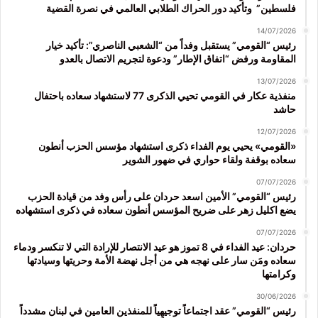
فلسطين” وتأكيد دور الحراك الطلابي العالمي في نصرة القضية
14/07/2026
رئيس “القومي” يستقبل وفداً من “الشعبي الناصري”: تأكيد خيار
المقاومة ورفض “اتفاق الإطار” ودعوة لتجريم الاتصال بالعدو
13/07/2026
منفذية عكار في القومي تحيي الذكرى 77 لاستشهاد سعاده باحتفال
حاشد
12/07/2026
«القومي» يحيي يوم الفداء ذكرى استشهاد مؤسس الحزب أنطون
سعاده بوقفة ولقاء حواري في ضهور الشوير
07/07/2026
رئيس “القومي” الأمين اسعد حردان على رأس وفد من قيادة الحزب
يضع اكليل زهر على ضريح المؤسس أنطون سعاده في ذكرى استشهاده
07/07/2026
حردان: عيد الفداء في 8 تموز هو عيد الانتصار للإرادة التي لا تنكسر ودماء
سعاده ومَن سار على نهجه هي من أجل نهضة الأمة وحريتها وسيادتها
وكرامتها
30/06/2026
رئيس “القومي” عقد اجتماعاً توجيهياً للمنفذين العامين في لبنان مشدداً