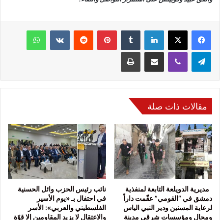
فيسبوك
‫X
لينكدإن
‏Tumblr
بينتيريست
‏Reddit
‏VKontakte
واتساب
تيلقرام
ڤايبر
مشاركة عبر البريد
طباعة
مقالات ذات صلة
مديرية الدويلعة التابعة لمنفذية
نائب رئيس الحزب وائل الحسنية
دمشق في “القومي” عقّمت داراً
في احتفال بـ «يوم الأسير
لرعاية المسنين ودير النبي الياس
الفلسطيني والعربي»: الأسر
ومحال ومؤسسات شرقي مدينة
والاعتقال لا يزيد المقاومين إلا قوّة