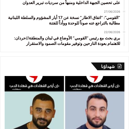
على تحصين الجبهة الداخلية ومنبهاً من سرديات تبرير العدوان
27/06/2026
“القومي”: “اتفاق الاطار” نسخة عن 17 أيار المشؤوم والسلطة اللبنانية
مطالبة بالتراجع عنه صوناً للوحدة ووأداً للفتنة
22/06/2026
بري بحث مع رئيس “القومي” الأوضاع في لبنان والمنطقة//حردان:
للاهتمام بعودة النازحين وتوفير مقومات الصمود والاستقرار
شهداؤنا