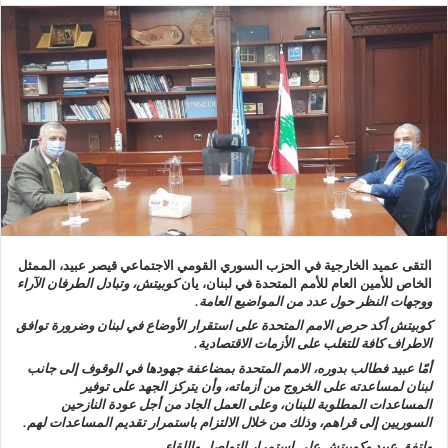
التقى عميد الخارجية في الحزب السوري القومي الاجتماعي قيصر عبيد، الممثل
الخاص للأمين العام للأمم المتحدة في لبنان، يان
كوبيتش،
و
تبادل الطرفان الآراء
ووجهات النظر حول عدد من المواضيع العامة.
كوبيتش أكد حرص الامم المتحدة على استقرار الأوضاع في لبنان وضرورة توافق
الاطراف كافة للتغلب على الأزمات الاقتصادية.
أمّا عبيد فطالب بدوره، الامم المتحدة بمضاعفة جهودها في الوقوف إلى جانب
لبنان لمساعدته على الخروج من أزماته، وأن يتركز الجهد على توفير
المساعدات المطلوبة للبنان، وعلى العمل الجاد من أجل عودة النازحين
السوريين إلى قراهم، وذلك من خلال الالتزام باستمرار تقديم المساعدات لهم.
واتفق عبيد وكوبيتش على استمرار التواصل واللقاء.