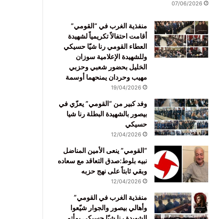
07/06/2026
منفذية الغرب في “القومي”
أقامت احتفالاً تكريمياً لشهيدة
العطاء القومي رنا شيّا حسيكي
وللشهيدة الإعلامية سوزان
الخليل بحضور شعبي وحزبي
مهيب وحردان يمنحهما أوسمة
19/04/2026
وفد كبير من “القومي” يعزّي في
بيصور بالشهيدة البطلة رنا شيا
حسيكي
12/04/2026
“القومي” ينعى الأمين المناضل
نبيه بلوط:صدق التعاقد مع سعاده
وبقي ثابتاً على نهج حزبه
12/04/2026
منفذية الغرب في القومي”
وأهالي بيصور والجوار شيّعوا
الشهيدة رنا شيّا حسيكي بمأتم