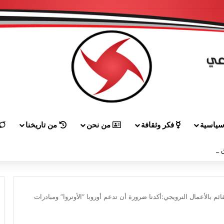
ياسية
فكر وثقافة
من نحن
من تاريخنا
إلى هيكل مهنئاً بمناسبة عيد الجيش
ئم بالأعمال النرويجي:أكدنا ضرورة أن تدعم أوروبا “الأونروا” ومبادرات