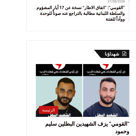
27/06/2026
“القومي”: “اتفاق الاطار” نسخة عن 17 أيار المشؤوم
والسلطة اللبنانية مطالبة بالتراجع عنه صوناً للوحدة
ووأداً للفتنة
شهداؤنا
الرئيسة
“القومي” يزف الشهيدين البطلين سليم
وحمود