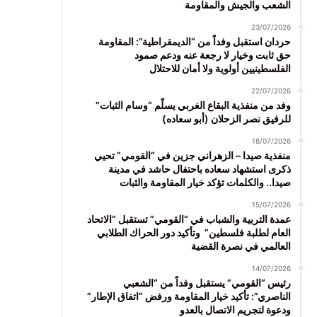
الشعب والجيش والمقاومة
23/07/2026
حردان استقبل وفداً من “الديمقراطية”: المقاومة
حق ثابت وخيار لا رجعة عنه ودعم صمود
الفلسطينيين أولوية ولا أمان للاحتلال
22/07/2026
وفد من منفذية البقاع الغربي يسلّم “وسام الثبات”
للرفيق نصر الزحلان (أبو سعاده)
18/07/2026
منفذية صيدا – الزهراني جزين في “القومي” تحيي
ذكرى استشهاد سعاده باحتفال حاشد في مدينة
صيدا.. والكلمات تؤكد خيار المقاومة والثبات
15/07/2026
عمدة التربية والشباب في “القومي” تستقبل “الاتحاد
العام لطلبة فلسطين” وتأكيد دور الحراك الطلابي
العالمي في نصرة القضية
14/07/2026
رئيس “القومي” يستقبل وفداً من “الشعبي
الناصري”: تأكيد خيار المقاومة ورفض “اتفاق الإطار”
ودعوة لتجريم الاتصال بالعدو