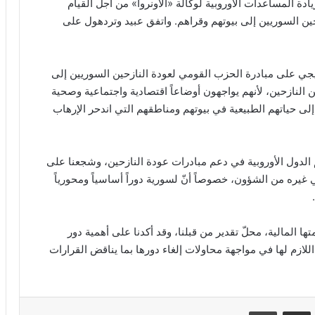
دة المساعدات الأوروبية لوكالة «الأونروا» من أجل القيام
حين السوريين إلى بيوتهم وقراهم. واتفق عبيد وتردهول على
لنرويجي على مبادرة الحزب القومي لعودة النازحين السوريين إلى
عن النازحين، لأنهم يواجهون أوضاعاً اقتصادية واجتماعية وصحية
م إلى حياتهم الطبيعية في بيوتهم ومناطقهم التي اندحر الإرهاب
 الدول الأوروبية في دعم مبادرات عودة النازحين، وشجعنا على
غيره من الشؤون، خصوصاً أنّ لسورية دوراً أساسياً ومحورياً
ها المالية، محلّ تقدير من قبلنا، وقد أكدنا على أهمية دور
للازم لها في مواجهة محاولات إلغاء دورها بما يناقض القرارات
VKontak
مشاركة عبر البريد
طباعة