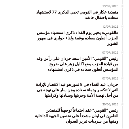
13/07/2026
منفذية عكار في القومي تحيي الذكرى 77 لاستشهاد
سعاده باحتفال حاشد
12/07/2026
«القومي» يحيي يوم الفداء ذكرى استشهاد مؤسس
الحزب أنطون سعاده بوقفة ولقاء حواري في ضهور
الشوير
07/07/2026
رئيس “القومي” الأمين اسعد حردان على رأس وفد
من قيادة الحزب يضع اكليل زهر على ضريح
المؤسس أنطون سعاده في ذكرى استشهاده
07/07/2026
حردان: عيد الفداء في 8 تموز هو عيد الانتصار للإرادة
التي لا تنكسر ودماء سعاده ومَن سار على نهجه هي
من أجل نهضة الأمة وحريتها وسيادتها وكرامتها
30/06/2026
رئيس “القومي” عقد اجتماعاً توجيهياً للمنفذين
العامين في لبنان مشدداً على تحصين الجبهة الداخلية
ومنبهاً من سرديات تبرير العدوان