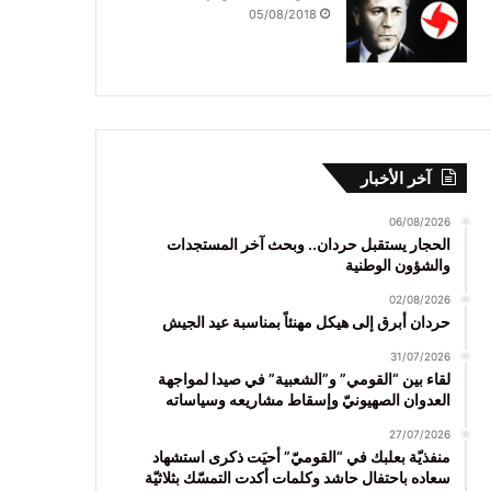
05/08/2018
آخر الأخبار
06/08/2026
الحجار يستقبل حردان.. وبحث آخر المستجدات
والشؤون الوطنية
02/08/2026
حردان أبرق إلى هيكل مهنئاً بمناسبة عيد الجيش
31/07/2026
لقاء بين “القومي” و”الشعبية” في صيدا لمواجهة
العدوان الصهيونيّ وإسقاط مشاريعه وسياساته
27/07/2026
منفذيّة بعلبك في “القوميّ” أحيَت ذكرى استشهاد
سعاده باحتفال حاشد وكلمات أكدت التمسّك بثلاثيّة