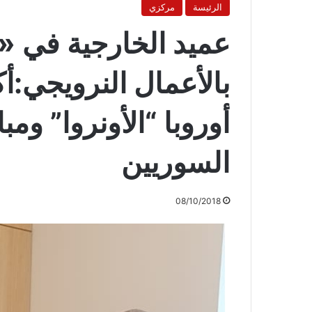
الرئيسة
مركزي
عميد الخارجية في «ا
بالأعمال النرويجي:أ
أوروبا “الأونروا” وم
السوريين
08/10/2018