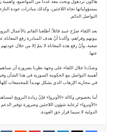
هاكون تردهول وبحث معه عدداً من المواضيع، وأهمية زيا
بمسؤولياتها تجاه اللاجئين، وكذلك مبادرات عودة الناز
التواصل الدائم.
بعد اللقاء صرّح عبيد قائلاً: أطلعنا القائم بالأعمال ا
بيوتهم وقراهم، وأكدنا أنّ هدف المبادرة رفع المعاناة 
صعبة، وأنّ رفع هذه المعاناة لا يتمّ إلا من خلال عودته
عنها.
وشدّدنا خلال اللقاء على وجهة نظرنا بضرورة أن تساهم
أهمية التواصل مع الحكومة السورية في هذا الشأن وفي 
في محاربة الإرهاب الذي يشكل تهديداً للمجتمعات كلها.
أما بخصوص وكالة «الأونروا» فإنّ زيادة النرويج لمساهمت
«الأونروا» لرعاية شؤون اللاجئين وضرورة توفير الدعم ا
الدولية لا سيما قرار حق العودة.
فيسبوك
‫X
لينكدإن
‏Tumblr
بينتيريست
‏Reddit
‏te