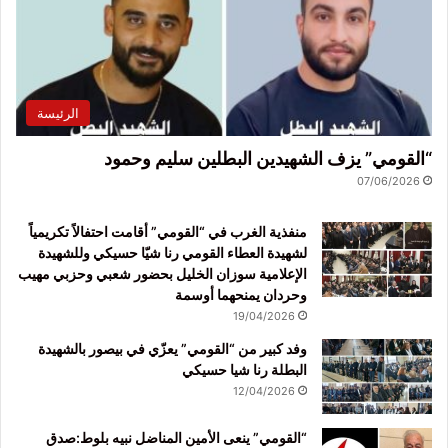
الرئيسة
“القومي” يزف الشهيدين البطلين سليم وحمود
07/06/2026
منفذية الغرب في “القومي” أقامت احتفالاً تكريمياً
لشهيدة العطاء القومي رنا شيّا حسيكي وللشهيدة
الإعلامية سوزان الخليل بحضور شعبي وحزبي مهيب
وحردان يمنحهما أوسمة
19/04/2026
وفد كبير من “القومي” يعزّي في بيصور بالشهيدة
البطلة رنا شيا حسيكي
12/04/2026
“القومي” ينعى الأمين المناضل نبيه بلوط:صدق