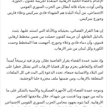
الإعدام بأعضاء الخلية الارهابية المنفذة لجريمة كفتون ـ الكورة،
والتي أودت بحياة ثلاثة أبطال من الحزب السوري القومي
الاجتماعي، من أبناء البلدة هم الشهداء فادي سركيس وعلاء فارس
وجورج سركيس.
إن هذا القرار القضائي، بحيثياته وبالأدلة التي استند عليها، يثبت
بالدليل القاطع، أن جريمة كفتون حصلت من ضمن مخطط ارهابي
فتنوي، وأن دماء فادي وعلاء وجورج، أجهضت هذا المخطط وحمت
الكورة وكل لبنان من شر الارهاب.
وإذ تشيد عمدة القضاء بقرار القاضية نصّار، وترى فيه ترسيخاً لمبدأ
العدالة والتعاطي بحزم مع كل قضايا الارهاب التي تشكل خطرا على
امن البلاد والانسانية جمعاء، تجدد الدعوة إلى البت في كل الملفات
المتعلقة بالارهاب، ومن ضمنها ملف مجزرة حلبا الوحشية.
وتتوجه عمدة القضاء إلى الأجهزة العسكرية والأمنية بالشكر على ما
بذلته من جهود وما قدمت من شهداء، خلال ملاحقتها للعناصر
الارهابية. كما تنوه بجهود محامي الحزب السوري القومي الاجتماعي