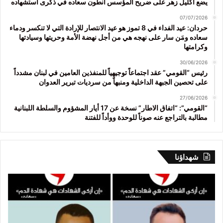
يضع اكليل زهر على ضريح المؤسس أنطون سعاده في ذكرى استشهاده
07/07/2026
حردان: عيد الفداء في 8 تموز هو عيد الانتصار للإرادة التي لا تنكسر ودماء
سعاده ومَن سار على نهجه هي من أجل نهضة الأمة وحريتها وسيادتها
وكرامتها
30/06/2026
رئيس “القومي” عقد اجتماعاً توجيهياً للمنفذين العامين في لبنان مشدداً
على تحصين الجبهة الداخلية ومنبهاً من سرديات تبرير العدوان
27/06/2026
“القومي”: “اتفاق الاطار” نسخة عن 17 أيار المشؤوم والسلطة اللبنانية
مطالبة بالتراجع عنه صوناً للوحدة ووأداً للفتنة
شهداؤنا