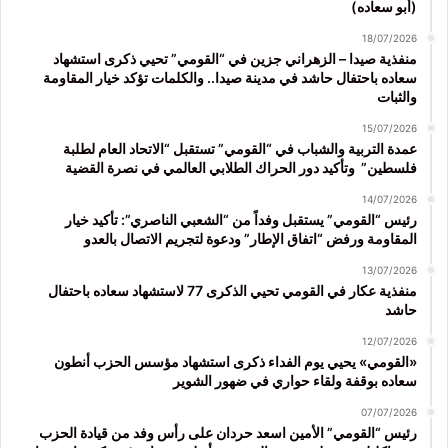
(أبو سعاده)
18/07/2026
منفذية صيدا – الزهراني جزين في “القومي” تحيي ذكرى استشهاد
سعاده باحتفال حاشد في مدينة صيدا.. والكلمات تؤكد خيار المقاومة
والثبات
15/07/2026
عمدة التربية والشباب في “القومي” تستقبل “الاتحاد العام لطلبة
فلسطين” وتأكيد دور الحراك الطلابي العالمي في نصرة القضية
14/07/2026
رئيس “القومي” يستقبل وفداً من “الشعبي الناصري”: تأكيد خيار
المقاومة ورفض “اتفاق الإطار” ودعوة لتجريم الاتصال بالعدو
13/07/2026
منفذية عكار في القومي تحيي الذكرى 77 لاستشهاد سعاده باحتفال
حاشد
12/07/2026
«القومي» يحيي يوم الفداء ذكرى استشهاد مؤسس الحزب أنطون
سعاده بوقفة ولقاء حواري في ضهور الشوير
07/07/2026
رئيس “القومي” الأمين اسعد حردان على رأس وفد من قيادة الحزب