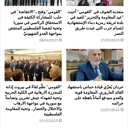
منفذية الشوف في “القومي” أحيت
“القومي” وفتح ـ “الانتفاضة” في
“عيد المقاومة والتحرير” للعيد في
حلب: للمشاركة الكثيفة في
بلدة غريفة رمزية دماء الإستشهادية
الاستحقاق الرئاسي في سوريا
ابتسام حرب التي عبدت طريق
وتحية لشعبنا الفلسطيني المنتفض
النصر
بمواجهة العدو الصهيونيّ
28/04/2021
31/05/2023
حردان يُعزّي قيادة حماس باستشهاد
“القومي” نظّم لقاءً في بيروت إدانة
القائد العاروري: المقاومة قوية
للمجزرة الارهابية في الكلية الحربية
والعدو سيدفع أثماناً باهظة على
وتحية لشهداء جيش تشرين وتضامناً
جرائمه
مع سورية في مواجهة الارهاب
والاحتلال والحصار.. وتحية للمقاومة
02/01/2024
الفلسطينية
10/10/2023