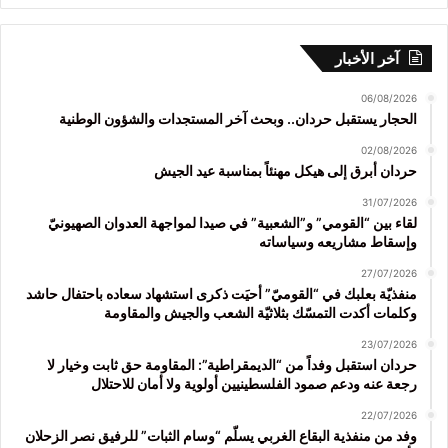
آخر الأخبار
06/08/2026
الحجار يستقبل حردان.. وبحث آخر المستجدات والشؤون الوطنية
02/08/2026
حردان أبرق إلى هيكل مهنئاً بمناسبة عيد الجيش
31/07/2026
لقاء بين “القومي” و”الشعبية” في صيدا لمواجهة العدوان الصهيونيّ
وإسقاط مشاريعه وسياساته
27/07/2026
منفذيّة بعلبك في “القوميّ” أحيَت ذكرى استشهاد سعاده باحتفال حاشد
وكلمات أكدت التمسّك بثلاثيّة الشعب والجيش والمقاومة
23/07/2026
حردان استقبل وفداً من “الديمقراطية”: المقاومة حق ثابت وخيار لا
رجعة عنه ودعم صمود الفلسطينيين أولوية ولا أمان للاحتلال
22/07/2026
وفد من منفذية البقاع الغربي يسلّم “وسام الثبات” للرفيق نصر الزحلان