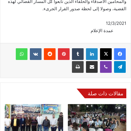
والمحامين الأصدقاء والحلفاء الذين تابعوا كل المسار القضائي لهذه
القضية، وصولا إلى لحظة صدور القرار الجرىء.
12/3/2021
عمدة الإعلام
فيسبوك
‫X
لينكدإن
‏Tumblr
بينتيريست
‏Reddit
‏VKontakte
واتساب
تيلقرام
ڤايبر
مشاركة عبر البريد
طباعة
مقالات ذات صلة