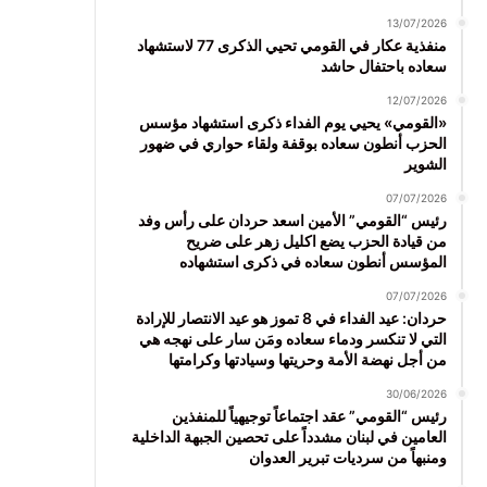
13/07/2026
منفذية عكار في القومي تحيي الذكرى 77 لاستشهاد
سعاده باحتفال حاشد
12/07/2026
«القومي» يحيي يوم الفداء ذكرى استشهاد مؤسس
الحزب أنطون سعاده بوقفة ولقاء حواري في ضهور
الشوير
07/07/2026
رئيس “القومي” الأمين اسعد حردان على رأس وفد
من قيادة الحزب يضع اكليل زهر على ضريح
المؤسس أنطون سعاده في ذكرى استشهاده
07/07/2026
حردان: عيد الفداء في 8 تموز هو عيد الانتصار للإرادة
التي لا تنكسر ودماء سعاده ومَن سار على نهجه هي
من أجل نهضة الأمة وحريتها وسيادتها وكرامتها
30/06/2026
رئيس “القومي” عقد اجتماعاً توجيهياً للمنفذين
العامين في لبنان مشدداً على تحصين الجبهة الداخلية
ومنبهاً من سرديات تبرير العدوان