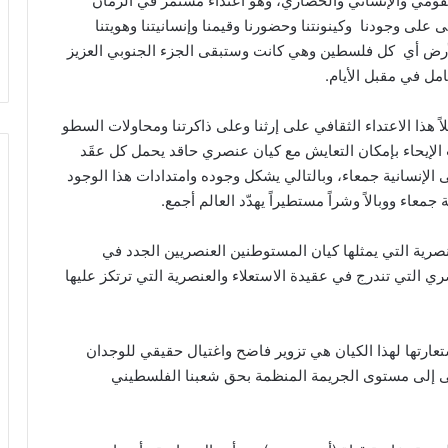
لقومي والإنساني والحضاري، وهو اعتداء مستمر في الزمان
على وجودنا وكينونتنا وحضورنا وقيمنا وإنسانيتنا وهويتنا
لأرض أي كل فلسطين وهي كانت وستبقى الجزء الجنوبي العزيز
مل في مقبل الأيام.
 هذا الاعتداء الثقافي على إرثنا وعلى ذاكرتنا ومحاولات السطو
الإيحاء بإمكان التعايش مع كيان عنصري حاقد يحمل كل عقَد
لإنسانية جمعاء، وبالتالي يشكل وجوده وامتدادات هذا الوجود
معاء ووبالاً وشراً مستطيراً يهدّد العالم أجمع.
عنصرية التي يمثلها كيان المستوطنين العنصريين الجدد في
ي التي تندرج في عقيدة الاستعلاء والعنصرية التي ترتكز عليها
عارتها لهذا الكيان هي تزوير فاضح واغتيال حقيقي للوجدان
ى إلى مستوى الجريمة المنظمة بحق شعبنا الفلسطيني