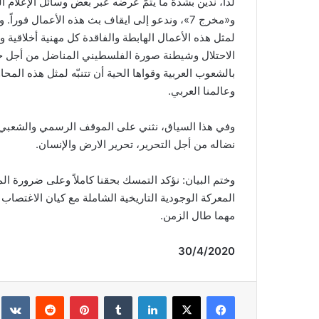
لذا، ندين بشدّة ما يتمّ عرضه عبر بعض وسائل الإعلام 
و«مخرج 7»، وندعو إلى ايقاف بث هذه الأعمال فو
لمثل هذه الأعمال الهابطة والفاقدة كل مهنية أخلاق
الاحتلال وشيطنة صورة الفلسطيني المناضل من أجل حق
بالشعوب العربية وقواها الحية أن تتنبّه لمثل هذه الم
وعالمنا العربي.
وفي هذا السياق، نثني على الموقف الرسمي والشعبي ف
نضاله من أجل التحرير، تحرير الارض والإنسان.
وختم البيان: نؤكد التمسك بحقنا كاملاً وعلى ضرورة الم
المعركة الوجودية التاريخية الشاملة مع كيان الاغتصاب 
مهما طال الزمن.
30
/
4
/2020
فيسبوك
‫X
لينكدإن
‏Tumblr
بينتيريست
‏Reddit
‏te