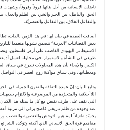
ناضلت الإنسانية من أجل بنائها قروناً وقروناً، وشهدت 
الحق والباطل، بين الخير والشر، بين الظلم والعدل، بين
والتفاعل الخلاق، بين التفاعل والعنصريّة.
أضافت العمدة في بيان لها: في هذا الزمن بالذات، تطالع
بعض الفضائيات “العربية” تتضمن تشويها متعمدا للتاريخ 
الاستيطاني اليهودي الغاصب على أرض فلسطين، وتصوير
طبيعي في النشأة والاستمرار، في محاولة لغسل أدمغة 
الكبير، والإيحاء بأن هذه المحاولات تندرج في سياق الع
ومعطياتها، وفي سياق مواكبة روح العصر في التواصل ال
وتابع البيان: إنّ عمدة الثقافة والفنون الجميلة في ا
اللاأخلاقية والمتجرّدة من الموضوعية والالتزام ببديهيات
التي تقف على طرف نقيض مع كل ما يمثله هذا الكيان الع
عنه وجوده من ظلم تاريخي فاضح يرقى الى مرتبة أعظم 
يجسّد طغياناً لمفاهيم التوحش والعنصرية والتعصب ور
مفاهيم قوة الحق الإنساني الذي أكدته وتؤكده الشرائع ا