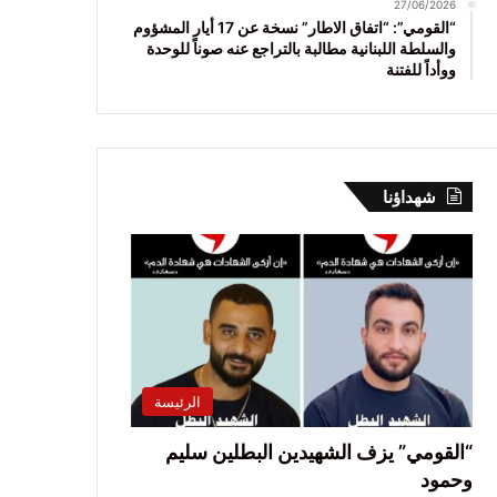
27/06/2026
“القومي”: “اتفاق الاطار” نسخة عن 17 أيار المشؤوم
والسلطة اللبنانية مطالبة بالتراجع عنه صوناً للوحدة
ووأداً للفتنة
شهداؤنا
الرئيسة
“القومي” يزف الشهيدين البطلين سليم
وحمود