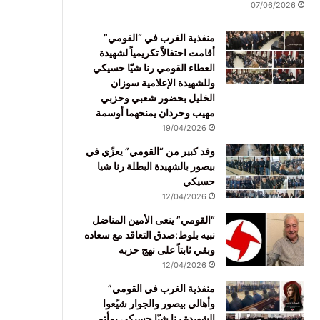
07/06/2026
منفذية الغرب في “القومي”
أقامت احتفالاً تكريمياً لشهيدة
العطاء القومي رنا شيّا حسيكي
وللشهيدة الإعلامية سوزان
الخليل بحضور شعبي وحزبي
مهيب وحردان يمنحهما أوسمة
19/04/2026
وفد كبير من “القومي” يعزّي في
بيصور بالشهيدة البطلة رنا شيا
حسيكي
12/04/2026
“القومي” ينعى الأمين المناضل
نبيه بلوط:صدق التعاقد مع سعاده
وبقي ثابتاً على نهج حزبه
12/04/2026
منفذية الغرب في القومي”
وأهالي بيصور والجوار شيّعوا
الشهيدة رنا شيّا حسيكي بمأتم