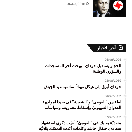
05/08/2018
آخر الأخبار
06/08/2026
الحجار يستقبل حردان.. وبحث آخر المستجدات
والشؤون الوطنية
02/08/2026
حردان أبرق إلى هيكل مهنئاً بمناسبة عيد الجيش
31/07/2026
لقاء بين “القومي” و”الشعبية” في صيدا لمواجهة
العدوان الصهيونيّ وإسقاط مشاريعه وسياساته
27/07/2026
منفذيّة بعلبك في “القوميّ” أحيَت ذكرى استشهاد
سعاده باحتفال حاشد وكلمات أكدت التمسّك بثلاثيّة