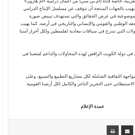
العربية، خاصة قناة (أم.بي.سي) من أعمال درامية «أم هارون»
راً. ونهيب بالجهات المنتجة أن تتوقف عن مسلسل الإنتاج الدرامي
ية وموضوعية في عرض الحقائق والتي تستهدف تبييض صورة
ه الوطني والقومي والإنساني والتاريخي في أرضه. كما نهيب
حاولات التي تندرج في سياقات معادية لفلسطين ولكل أحرار أمتنا
ي دولة الكويت الرافض لهذه المحاولات والداعم لشعبنا في
واجهة الثقافية الشاملة لكل مشاريع التطبيع والتمييع، وعلى
الاستيطاني حتى التحرير الناجز والكامل لكل أرضنا القومية
عمدة الإعلام
VKontak
مشاركة عبر البريد
طباعة