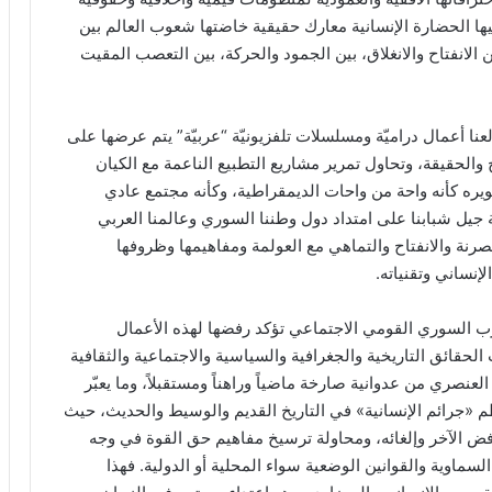
فيها الحضارة الإنسانية معارك حقيقية خاضتها شعوب العالم بين
 الانفتاح والانغلاق، بين الجمود والحركة، بين التعصب المقيت
نا أعمال دراميّة ومسلسلات تلفزيونيّة “عربيّة” يتم عرضها على
والحقيقة، وتحاول تمرير مشاريع التطبيع الناعمة مع الكيان
ه كأنه واحة من واحات الديمقراطية، وكأنه مجتمع عادي
جيل شبابنا على امتداد دول وطننا السوري وعالمنا العربي
صرنة والانفتاح والتماهي مع العولمة ومفاهيمها وظروفها
إنساني وتقنياته.
لحزب السوري القومي الاجتماعي تؤكد رفضها لهذه الأعمال
 الحقائق التاريخية والجغرافية والسياسية والاجتماعية والثقافية
نصري من عدوانية صارخة ماضياً وراهناً ومستقبلاً، وما يعبّر
«جرائم الإنسانية» في التاريخ القديم والوسيط والحديث، حيث
فض الآخر وإلغائه، ومحاولة ترسيخ مفاهيم حق القوة في وجه
لسماوية والقوانين الوضعية سواء المحلية أو الدولية. فهذا