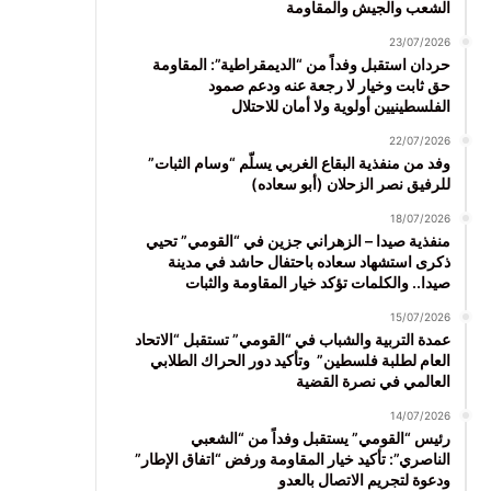
الشعب والجيش والمقاومة
23/07/2026
حردان استقبل وفداً من “الديمقراطية”: المقاومة
حق ثابت وخيار لا رجعة عنه ودعم صمود
الفلسطينيين أولوية ولا أمان للاحتلال
22/07/2026
وفد من منفذية البقاع الغربي يسلّم “وسام الثبات”
للرفيق نصر الزحلان (أبو سعاده)
18/07/2026
منفذية صيدا – الزهراني جزين في “القومي” تحيي
ذكرى استشهاد سعاده باحتفال حاشد في مدينة
صيدا.. والكلمات تؤكد خيار المقاومة والثبات
15/07/2026
عمدة التربية والشباب في “القومي” تستقبل “الاتحاد
العام لطلبة فلسطين” وتأكيد دور الحراك الطلابي
العالمي في نصرة القضية
14/07/2026
رئيس “القومي” يستقبل وفداً من “الشعبي
الناصري”: تأكيد خيار المقاومة ورفض “اتفاق الإطار”
ودعوة لتجريم الاتصال بالعدو