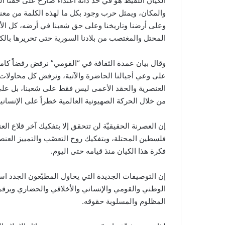
الكيان اللقيط هو في حد ذاته اعتداء صارخ على حقنا ا
والمكان، ويمثل حرب وجود بكل ما لهذه الكلمة من معنى 
وعلى أرضنا وتاريخنا وعلى حق شعبنا في أرضه، كل ا
المحتل والمغتصب من بلادنا السورية حتى تحريرها بالكا
وقال بيان عمدة الثقافة في “القومي” نرفض رفضاً كاملاً
على وعي أجيالنا الحاضرة والآتية، ونرفض كل محاولات 
العنصرية والحقد الأعمى ليس فقط على شعبنا، بل على ا
من خلال الحركة الصهيونية العالمية خطراً على الإنسانية ج
إن العصرنة الحقيقيّة لن تتحقق إلا بتفكيك آخر قلاع ال
فلسطين المحتلة، وبتفكيك روح التعصّب والتمييز العنصر
فكرة هذا الكيان منذ قيامه حتى اليوم.
إن التوصيفات الجديدة التي يحاول المطبّعون الجدد است
الوطني والقومي والإنساني والأخلاقي والحضاري ويرق
المظلوم والمسلوبة حقوقه.