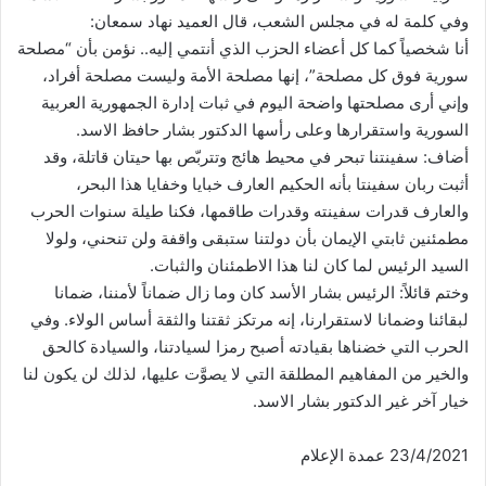
وفي كلمة له في مجلس الشعب، قال العميد نهاد سمعان:
أنا شخصياً كما كل أعضاء الحزب الذي أنتمي إليه.. نؤمن بأن “مصلحة
سورية فوق كل مصلحة”، إنها مصلحة الأمة وليست مصلحة أفراد،
وإني أرى مصلحتها واضحة اليوم في ثبات إدارة الجمهورية العربية
السورية واستقرارها وعلى رأسها الدكتور بشار حافظ الاسد.
أضاف: سفينتنا تبحر في محيط هائج وتتربّص بها حيتان قاتلة، وقد
أثبت ربان سفينتا بأنه الحكيم العارف خبايا وخفايا هذا البحر،
والعارف قدرات سفينته وقدرات طاقمها، فكنا طيلة سنوات الحرب
مطمئنين ثابتي الإيمان بأن دولتنا ستبقى واقفة ولن تنحني، ولولا
السيد الرئيس لما كان لنا هذا الاطمئنان والثبات.
وختم قائلاً: الرئيس بشار الأسد كان وما زال ضماناً لأمننا، ضمانا
لبقائنا وضمانا لاستقرارنا، إنه مرتكز ثقتنا والثقة أساس الولاء. وفي
الحرب التي خضناها بقيادته أصبح رمزا لسيادتنا، والسيادة كالحق
والخير من المفاهيم المطلقة التي لا يصوَّت عليها، لذلك لن يكون لنا
خيار آخر غير الدكتور بشار الاسد.
23/4/2021 عمدة الإعلام