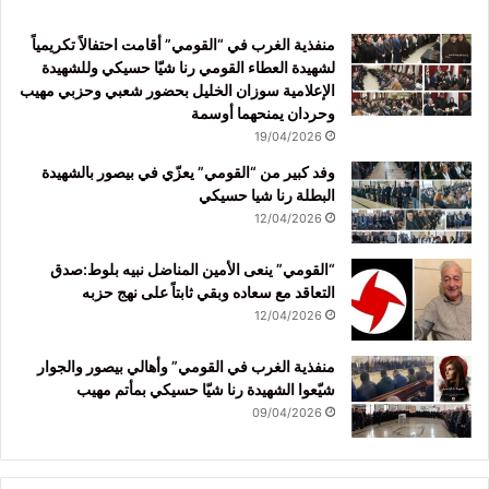
منفذية الغرب في “القومي” أقامت احتفالاً تكريمياً
لشهيدة العطاء القومي رنا شيّا حسيكي وللشهيدة
الإعلامية سوزان الخليل بحضور شعبي وحزبي مهيب
وحردان يمنحهما أوسمة
19/04/2026
وفد كبير من “القومي” يعزّي في بيصور بالشهيدة
البطلة رنا شيا حسيكي
12/04/2026
“القومي” ينعى الأمين المناضل نبيه بلوط:صدق
التعاقد مع سعاده وبقي ثابتاً على نهج حزبه
12/04/2026
منفذية الغرب في القومي” وأهالي بيصور والجوار
شيّعوا الشهيدة رنا شيّا حسيكي بمأتم مهيب
09/04/2026