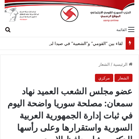
بح
القائمة
لقاء بين “القومي” و”الشعبية” في صيدا لمواجهة العدوان الصهيونيّ وإسقاط مشاريعه وسياساته
الرئيسية
/
الشعار
الشعار
مركزي
عضو مجلس الشعب العميد نهاد
سمعان: مصلحة سوريا واضحة اليوم
في ثبات إدارة الجمهورية العربية
السورية واستقرارها وعلى رأسها