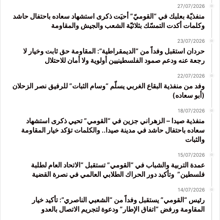
27/07/2026
منفذيّة بعلبك في “القوميّ” أحيَت ذكرى استشهاد سعاده باحتفال حاشد
وكلمات أكدت التمسّك بثلاثيّة الشعب والجيش والمقاومة
23/07/2026
حردان استقبل وفداً من “الديمقراطية”: المقاومة حق ثابت وخيار لا
رجعة عنه ودعم صمود الفلسطينيين أولوية ولا أمان للاحتلال
22/07/2026
وفد من منفذية البقاع الغربي يسلّم “وسام الثبات” للرفيق نصر الزحلان
(أبو سعاده)
18/07/2026
منفذية صيدا – الزهراني جزين في “القومي” تحيي ذكرى استشهاد
سعاده باحتفال حاشد في مدينة صيدا.. والكلمات تؤكد خيار المقاومة
والثبات
15/07/2026
عمدة التربية والشباب في “القومي” تستقبل “الاتحاد العام لطلبة
فلسطين” وتأكيد دور الحراك الطلابي العالمي في نصرة القضية
14/07/2026
رئيس “القومي” يستقبل وفداً من “الشعبي الناصري”: تأكيد خيار
المقاومة ورفض “اتفاق الإطار” ودعوة لتجريم الاتصال بالعدو