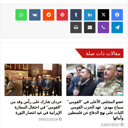
فيسبوك
‫X
لينكدإن
‏Tumblr
بينتيريست
‏Reddit
‏VKontakte
واتساب
تيلقرام
ڤايبر
مشاركة عبر البريد
طباعة
مقالات ذات صلة
عضو المجلس الأعلى في “القومي”
حردان شارك على رأس وفد من
سماح مهدي: عهد الحزب القومي
“القومي” في احتفال السفارة
الثبات على نهج الدفاع عن فلسطين
الإيرانية في عيد انتصار الثورة
وأبنائها
09/02/2024
02/01/2021