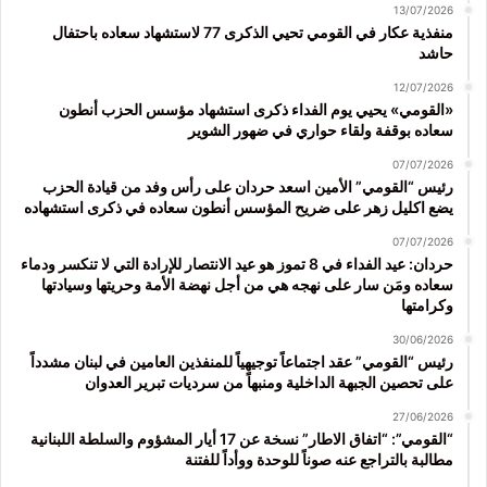
13/07/2026
منفذية عكار في القومي تحيي الذكرى 77 لاستشهاد سعاده باحتفال
حاشد
12/07/2026
«القومي» يحيي يوم الفداء ذكرى استشهاد مؤسس الحزب أنطون
سعاده بوقفة ولقاء حواري في ضهور الشوير
07/07/2026
رئيس “القومي” الأمين اسعد حردان على رأس وفد من قيادة الحزب
يضع اكليل زهر على ضريح المؤسس أنطون سعاده في ذكرى استشهاده
07/07/2026
حردان: عيد الفداء في 8 تموز هو عيد الانتصار للإرادة التي لا تنكسر ودماء
سعاده ومَن سار على نهجه هي من أجل نهضة الأمة وحريتها وسيادتها
وكرامتها
30/06/2026
رئيس “القومي” عقد اجتماعاً توجيهياً للمنفذين العامين في لبنان مشدداً
على تحصين الجبهة الداخلية ومنبهاً من سرديات تبرير العدوان
27/06/2026
“القومي”: “اتفاق الاطار” نسخة عن 17 أيار المشؤوم والسلطة اللبنانية
مطالبة بالتراجع عنه صوناً للوحدة ووأداً للفتنة