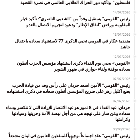
فلسطين” وتأكيد دور الحراك الطلابي العالمي في نصرة القضية
14/07/2026
رئيس “القومي” يستقبل وفداً من “الشعبي الناصري”: تأكيد خيار
المقاومة ورفض “اتفاق الإطار” ودعوة لتجريم الاتصال بالعدو
13/07/2026
منفذية عكار في القومي تحيي الذكرى 77 لاستشهاد سعاده باحتفال
حاشد
12/07/2026
«القومي» يحيي يوم الفداء ذكرى استشهاد مؤسس الحزب أنطون
سعاده بوقفة ولقاء حواري في ضهور الشوير
07/07/2026
رئيس “القومي” الأمين اسعد حردان على رأس وفد من قيادة الحزب
يضع اكليل زهر على ضريح المؤسس أنطون سعاده في ذكرى استشهاده
07/07/2026
حردان: عيد الفداء في 8 تموز هو عيد الانتصار للإرادة التي لا تنكسر ودماء
سعاده ومَن سار على نهجه هي من أجل نهضة الأمة وحريتها وسيادتها
وكرامتها
30/06/2026
رئيس “القومي” عقد اجتماعاً توجيهياً للمنفذين العامين في لبنان مشدداً