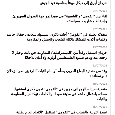
حردان أبرق إلى هيكل مهنئاً بمناسبة عيد الجيش
31/07/2026
لقاء بين “القومي” و”الشعبية” في صيدا لمواجهة العدوان الصهيونيّ
وإسقاط مشاريعه وسياساته
27/07/2026
منفذيّة بعلبك في “القوميّ” أحيَت ذكرى استشهاد سعاده باحتفال حاشد
وكلمات أكدت التمسّك بثلاثيّة الشعب والجيش والمقاومة
23/07/2026
حردان استقبل وفداً من “الديمقراطية”: المقاومة حق ثابت وخيار لا
رجعة عنه ودعم صمود الفلسطينيين أولوية ولا أمان للاحتلال
22/07/2026
وفد من منفذية البقاع الغربي يسلّم “وسام الثبات” للرفيق نصر الزحلان
(أبو سعاده)
18/07/2026
منفذية صيدا – الزهراني جزين في “القومي” تحيي ذكرى استشهاد
سعاده باحتفال حاشد في مدينة صيدا.. والكلمات تؤكد خيار المقاومة
والثبات
15/07/2026
عمدة التربية والشباب في “القومي” تستقبل “الاتحاد العام لطلبة