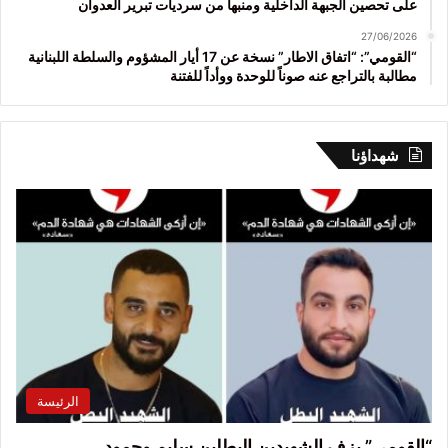
على تحصين الجبهة الداخلية ومنبهاً من سرديات تبرير العدوان
27/06/2026
“القومي”: “اتفاق الاطار” نسخة عن 17 أيار المشؤوم والسلطة اللبنانية
مطالبة بالتراجع عنه صوناً للوحدة ووأداً للفتنة
شهداؤنا
الرئيسة
“القومي” يزف الشهيدين البطلين سليم وحمود