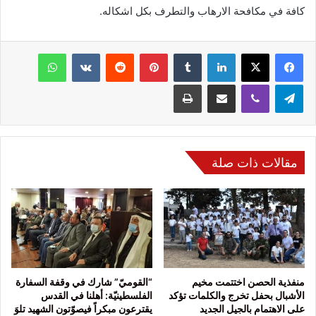
كافة في مكافحة الارهاب والتطرف بكل اشكاله.
فيسبوك
‫X
لينكدإن
‏Tumblr
بينتيريست
‏Reddit
‏VKontakte
واتساب
تيلقرام
ڤايبر
مشاركة عبر البريد
طباعة
مقالات ذات صلة
منفذية الحصن اختتمت مخيم
“القوميّ” شارك في وقفة السفارة
الأشبال بحفل تخرج والكلمات تؤكد
الفلسطينيّة: أهلنا في القدس
على الاهتمام بالجيل الجديد
يقترعون مبكراً فيصوّتون الشهيد تلوَ