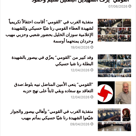
07/06/2026
منفذية الغرب في “القومي” أقامت احتفالاً تكريمياً
لشهيدة العطاء القومي رنا شيّا حسيكي وللشهيدة
الإعلامية سوزان الخليل بحضور شعبي وحزبي مهيب
وحردان يمنحهما أوسمة
19/04/2026
وفد كبير من “القومي” يعزّي في بيصور بالشهيدة
البطلة رنا شيا حسيكي
12/04/2026
“القومي” ينعى الأمين المناضل نبيه بلوط:صدق
التعاقد مع سعاده وبقي ثابتاً على نهج حزبه
12/04/2026
منفذية الغرب في القومي” وأهالي بيصور والجوار
شيّعوا الشهيدة رنا شيّا حسيكي بمأتم مهيب
09/04/2026