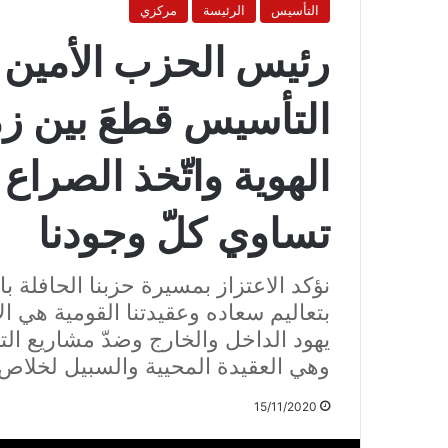
التأسيس
الرئيسة
مركزي
رئيس الحزب الأمين 
التأسيس قطعَ بين زمن
الهوية واتّخذ الصراع
تساوي كلّ وجودنا
نؤكد الاعتزاز بمسيرة حزبنا الحافلة
بتعاليم سعاده وعقيدتنا القومية هي 
يهود الداخل والخارج وضدّ مشاريع التج
وهي العقيدة المحيية والسبيل لخلاص أ
15/11/2020