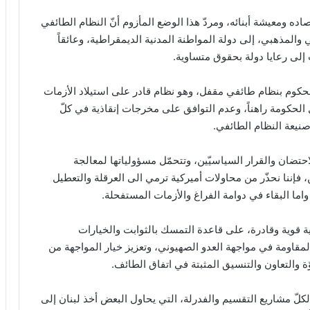
تصاده ومعيشة أبنائه، ومردّ هذا الوضع المأزوم أنّ النظام الطائفي
 والمذهبي، إلى دولة المواطنة المدنية الديمقراطية، وعائقاً
إلى رعايا دولة بحقوق متساوية.
ه محكوم بنظام طائفي مقفل، وهو نظام قادر على استيلاد الأزمات
الحكومة راهناً، وعدم التوافق على مخرجات إنقاذية في كلّ
يعة النظام الطائفي.
حتضان والقرار السياسيّين، وتتحمّل مسؤولياتها لمعالجة
 فإننا نحذّر من محاولات أميركية ترمي الى العرقلة والتعطيل
واما البقاء في دوامة الفراغ والأزمات المستفحلة.
نية قوية وقادرة، على قاعدة التمسك بالثوابت والخيارات
مقاومة في مواجهة العدو الصهيوني، وتعزيز خيار المواجهة من
 والتعاون والتنسيق المثبتة في اتفاق الطائف.
لكلّ مشاريع التقسيم والفدرلة، التي يحاول البعض أخذ لبنان إلى