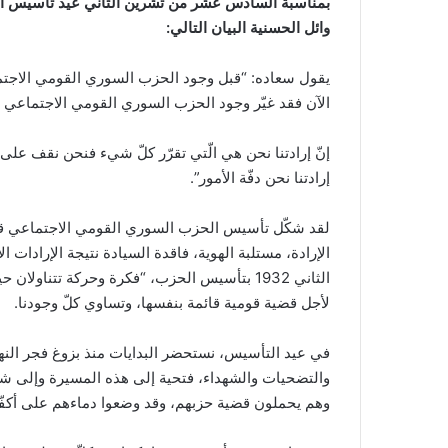
بمناسبة
السادس عشر من تشرين الثاني عيد تأسيس ال
وائل الحسنية البيان التالي:
يقول سعاده: “قبل وجود الحزب السوري القومي الاجتماعي 
الآن فقد غيّر وجود الحزب السوري القومي الاجتماعي 
إنّ إرادتنا نحن هي الّتي تقرّر كلّ شيء فنحن نقف على أر
إرادتنا نحن دفّة الأمور”.
الثاني 1932 بتأسيس الحزب، “فكرة وحركة تتناولا
لأجل قضية قومية قائمة بنفسها، وتساوي كلّ وجودنا.
في عيد التأسيس، نستحضر البدايات منذ بزوغ فجر النهض
والتضحيات والشهداء، فتحية إلى هذه المسيرة وإلى شهدا
وهم يحملون قضية حزبهم، وقد وضعوا دماءهم على أكفّه