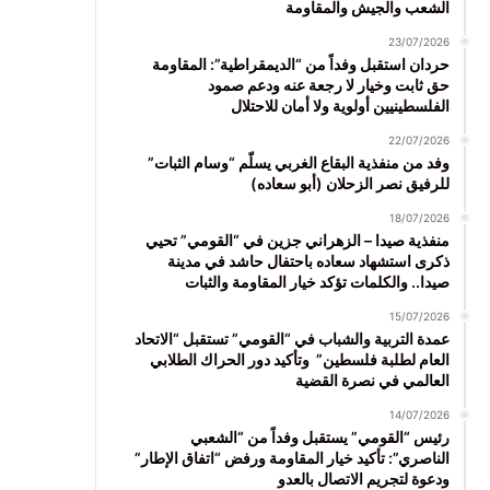
الشعب والجيش والمقاومة
23/07/2026
حردان استقبل وفداً من “الديمقراطية”: المقاومة
حق ثابت وخيار لا رجعة عنه ودعم صمود
الفلسطينيين أولوية ولا أمان للاحتلال
22/07/2026
وفد من منفذية البقاع الغربي يسلّم “وسام الثبات”
للرفيق نصر الزحلان (أبو سعاده)
18/07/2026
منفذية صيدا – الزهراني جزين في “القومي” تحيي
ذكرى استشهاد سعاده باحتفال حاشد في مدينة
صيدا.. والكلمات تؤكد خيار المقاومة والثبات
15/07/2026
عمدة التربية والشباب في “القومي” تستقبل “الاتحاد
العام لطلبة فلسطين” وتأكيد دور الحراك الطلابي
العالمي في نصرة القضية
14/07/2026
رئيس “القومي” يستقبل وفداً من “الشعبي
الناصري”: تأكيد خيار المقاومة ورفض “اتفاق الإطار”
ودعوة لتجريم الاتصال بالعدو