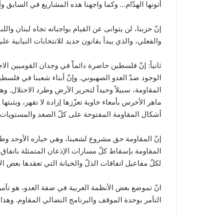
أتونها الهدّام… وكما واجهنا هذه المشاريع في السابق وأ
إنّ حزبنا، لن يتوانى عن القيام بواجباته تجاه لبنان والل
والفعلي، والذي يبدأ بقانون جديد للانتخابات النيابية ع
ثانياً: إنّ فلسطين حاضرة دائماّ في وجدان القوميين ال
الوجود ضدّ العدو الصهيوني. وإنّ أبناء شعبنا في فلسطي
المقاومة، سبيلاً وحيداً لتحرير الأرض وطرد الاحتلال. 
ماهر الأخرس بأمعاء خاوية تعزّزها إرادة لا تقهر، ويثبت
أشكال المقاومة المفتوحة على كلّ الصعد والمستويات.
إنّ المقاومة حق مشروع لشعبنا، وهي خياره الأوحد وط
المقاومة بإسقاط كلّ مسارات الإذعان المتمثلة باتفاق
لكلّ مفاعيل اتفاقات الذلّ والخيانة التي تعقدها بعض ال
انّ تموضع بعض الأنظمة العربية في ضفة العدو، هو تآم
التآمر بوحدة الموقف والبرنامج النضالي المقاوم. وهذا