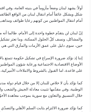
أولاً: يشهد لبنان وضعاً مأزوماً في بنيته العامة، وفي اق
شكل ويشكل عائقاً أمام انتقال لبنان من الواقع الطائفي
أمام انتقال المواطنين من كونهم رعايا طوائف ومذاهب 
إنّ لبنان لن يتقدّم خطوة واحدة إلى الأمام، طالما أن
والمشاكل، ونسف كلّ الحلول الممكنة، وما تعثر تشكيل 
حين، سوى دليل على عمق الأزمات والمآزق التي هي صن
إننا إذ نؤكد ضرورة الإسراع في تشكيل حكومة تتمتع بالا
الأوضاع الاقتصادية الاجتماعية ورعاية شؤون المواطنين،
على قاعدة، اما القبول بالشروط والاملاءات الأميركية، 
كما نؤكد بأن لا خلاص للبنان إلا من خلال قيام دولة مد
الوطنية، وفي مقدّمها تثبيت معادلة الجيش والشعب وال
خلال التنسيق والتعاون مع سورية بموجب معاهدة الأخوّة
كما نؤكد ضرورة الالتزام بثابت السلم الأهلي والتصدّي 