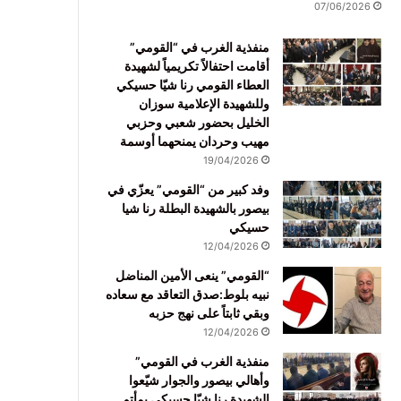
07/06/2026
منفذية الغرب في “القومي”
أقامت احتفالاً تكريمياً لشهيدة
العطاء القومي رنا شيّا حسيكي
وللشهيدة الإعلامية سوزان
الخليل بحضور شعبي وحزبي
مهيب وحردان يمنحهما أوسمة
19/04/2026
وفد كبير من “القومي” يعزّي في
بيصور بالشهيدة البطلة رنا شيا
حسيكي
12/04/2026
“القومي” ينعى الأمين المناضل
نبيه بلوط:صدق التعاقد مع سعاده
وبقي ثابتاً على نهج حزبه
12/04/2026
منفذية الغرب في القومي”
وأهالي بيصور والجوار شيّعوا
الشهيدة رنا شيّا حسيكي بمأتم