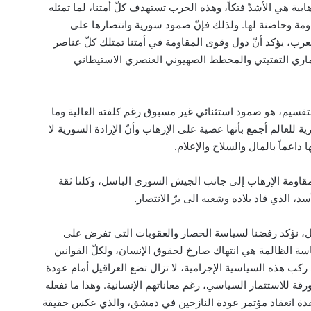
ابية هي الأشدّ فتكاً، وهذه الحرب تستهدف كلّ أمتنا، لما تمثله
اومة وحاضنة لها. ولذلك فإنّ صمود سورية وانتصارها على
لعرب، يؤكد أنّ دول وقوى المقاومة في أمتنا تمتلك كلّ عناصر
تعماري التفتيتي والمخطط الصهيوني العنصري الاستيطاني
لتقسيم، هو صمود استثنائي غير مسبوق رغم كلفته العالية وما
للعالم أجمع بأنها عصية على الإرهاب وأنّ الإرادة السورية لا
اعماً بالمال والسلاح والإعلام.
 مقاومة الإرهاب إلى جانب الجيش السوري الباسل، وكلنا ثقة
، الذي قاد بلاده وشعبه الى برّ الانتصار.
لال، نؤكد رفضنا لسياسة الحصار والعقوبات التي تفرض على
اسة الظالمة هي انتهاك صارخ لحقوق الإنسان، ولكلّ القوانين
ي ركب هذه السياسية الإجرامية، لا تزال تضع العراقيل أمام عودة
رقة للاستثمار السياسي، رغم معاناتهم الإنسانية. وهذا ما تفعله
تقدة انعقاد مؤتمر عودة النازحين في دمشق، والذي عكس حقيقة