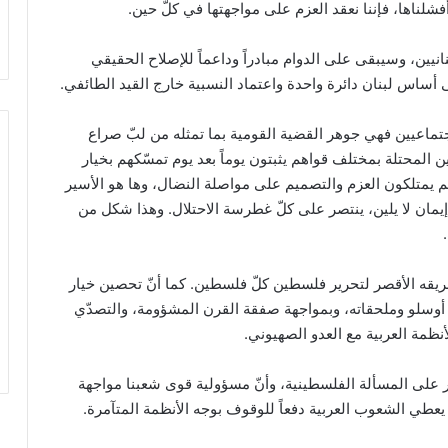
فشلناها، فإننا نعقد العزم على مواجهتها في كلّ حين.
بنانيين، وسيبقى على الدوام مبادراً وداعماً للإصلاح الحقيقي
لى أساس لبنان دائرة واحدة واعتماد النسبية خارج القيد الطائفي.
اجتماعيين فهي جوهر القضية القومية بما تمثله من لبّ صراع
ن المحتلة بمختلف قواهم يثبتون يوماً بعد يوم تمسّكهم بخيار
وهم يمتلكون العزم والتصميم على مواصلة النضال، وها هو الأسير
ها إيمان لا يلين، ينتصر على كلّ غطرسة الاحتلال. وهذا شكل من
ريقه الأقصر لتحرير فلسطين كلّ فلسطين. كما أنّ تحصين خيار
 أوسلو وملحقاته، وبمواجهة صفقة القرن المشؤومة، والتصدّي
أنظمة العربية مع العدو الصهيوني.
ر على المسألة الفلسطينية، وأنّ مسؤولية قوى شعبنا مواجهة
 يعطي الشعوب العربية دفعاً للوقوف بوجه الأنظمة المتآمرة.