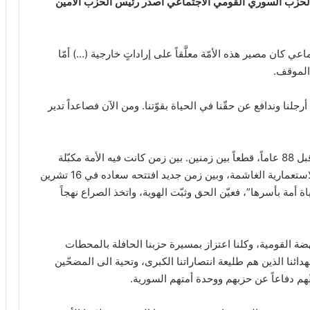
حزب السوري القومي الاجتماعي أصدر رئيس الحزب الأمين
كان مصير هذه الأمّة معلَّقاً على إراداتٍ خارجية (…) أمّا
الموقف.
جلنا وندافع عن حقّنا في الحياة بقوّتنا. ومن الآن فصاعداً تدير
لقد شكّل تأسيس الحزب السوري القومي الاجتماعي قبل 88 عاماً، قطعاً بين زمنين. بين زمن كانت فيه الأمة مكبّلة
الإرادة، مستلبة الهوية، فاقدة السيادة نتيجة الإرادات الاستعمارية الغاشمة، وبين زمن جديد افتتحه سعاده في 16 تشرين
ن حياة أمة بأسرها”، فعيّن الحق وثبّت الهوية، واتخذ الصراع نهجاً
ة القومية، وكلنا اعتزاز بمسيرة حزبنا الحافلة بالمحطات
ئنا الذين هم طليعة انتصاراتنا الكبرى، وتحية الى المضحّين
م دفاعاً عن حزبهم ووحدة أمتهم السورية.