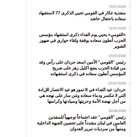
13/07/2026
منفذية عكار في القومي تحيي الذكرى 77 لاستشهاد
سعاده باحتفال حاشد
12/07/2026
«القومي» يحيي يوم الفداء ذكرى استشهاد مؤسس
الحزب أنطون سعاده بوقفة ولقاء حواري في ضهور
الشوير
07/07/2026
رئيس “القومي” الأمين اسعد حردان على رأس وفد
من قيادة الحزب يضع اكليل زهر على ضريح
المؤسس أنطون سعاده في ذكرى استشهاده
07/07/2026
حردان: عيد الفداء في 8 تموز هو عيد الانتصار للإرادة
التي لا تنكسر ودماء سعاده ومَن سار على نهجه هي
من أجل نهضة الأمة وحريتها وسيادتها وكرامتها
30/06/2026
رئيس “القومي” عقد اجتماعاً توجيهياً للمنفذين
العامين في لبنان مشدداً على تحصين الجبهة الداخلية
ومنبهاً من سرديات تبرير العدوان