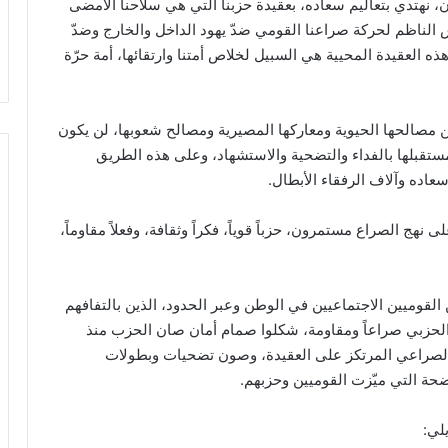
 نهتدي بتعاليم سعاده، بعقيدة حزبنا التي هي سلاحنا الأمضى
 الناظم لحركة صراعنا القومي ضدّ يهود الداخل والخارج وضدّ
هذه العقيدة المحيية هي السبيل لخلاص أمتنا وارتقائها، أمة حرّة
عن مصالحها الحيوية ومعاركها المصيرية ومصالح شعوبها، لن يكون
 مستقبلها بالفداء والتضحية والاستشهاد، وعلى هذه الطريق
ده وآلاف الرفقاء الأبطال.
 نهج الصراع مستمرون، حزباً قوياً، فكراً وثقافة، وفعلاً مقاوماً،
 القوميين الاجتماعيين في الوطن وعبر الحدود، الذين بالتفافهم
حزبي صراعاً ومقاومة، شكلوا صمام أمان صان الحزب منذ
 الصراعي المرتكز على العقيدة، وصون تضحيات وبطولات
ضحة التي ميّزت القوميين وحزبهم.
لي: