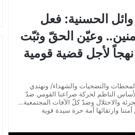
وائل الحسنية: فعل
ين.. وعيّن الحقّ وثبّت
 نهجاً لأجل قضية قومية
 بالمحطات والتضحيات والشهداء/ ونهتدي
الأساس الناظم لحركة صراعنا القومي ضدّ
زئة والاحتلال وضدّ كلّ الآفات المجتمعية...
متنا وارتقائها أمة حرة سيدة قوية