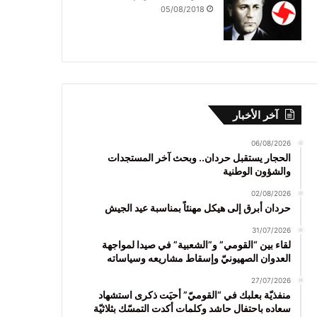
05/08/2018
آخر الأخبار
06/08/2026
الحجار يستقبل حردان.. وبحث آخر المستجدات
والشؤون الوطنية
02/08/2026
حردان أبرق إلى هيكل مهنئاً بمناسبة عيد الجيش
31/07/2026
لقاء بين “القومي” و”الشعبية” في صيدا لمواجهة
العدوان الصهيونيّ وإسقاط مشاريعه وسياساته
27/07/2026
منفذيّة بعلبك في “القوميّ” أحيَت ذكرى استشهاد
سعاده باحتفال حاشد وكلمات أكدت التمسّك بثلاثيّة