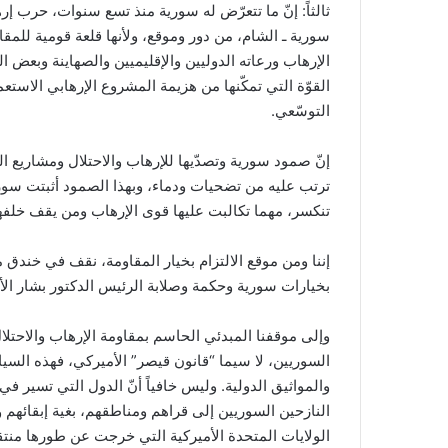
ثالثاً: إنّ ما تتعرّض له سورية منذ تسع سنوات، حرب إره
سورية ـ الشام، من دور وموقع، ولأنها قلعة قومية للمق
الإرهاب ورعاته الدوليين والإقليميين والصهاينة وبعض ا
القوّة التي تمكّنها من هزيمة المشروع الإرهابي الاس
التوسّعي.
إنّ صمود سورية وتصدّيها للإرهاب والاحتلال ومشاريع ا
ترتب عليه من تضحيات ودماء، وبهذا الصمود أثبتت سورية 
تنكسر، مهما تكالبت عليها قوى الإرهاب ومن يقف خلفها د
إننا ومن موقع الالتزام بخيار المقاومة، نقف في خندق
بخيارات سورية وحكمة وصلابة الرئيس الدكتور بشار الأسد
وإلى موقفنا المبدئي الحاسم بمقاومة الإرهاب والاحت
السوريين، لا سيما “قانون قيصر” الأميركي، فهذه السي
والمواثيق الدولية. وليس خافياً أنّ الدول التي تسير ف
النازحين السوريين إلى قراهم ومناطقهم، بغية إبقائهم و
الولايات المتحدة الأميركية التي خرجت عن طورها من