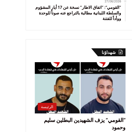
27/06/2026
“القومي”: “اتفاق الاطار” نسخة عن 17 أيار المشؤوم
والسلطة اللبنانية مطالبة بالتراجع عنه صوناً للوحدة
ووأداً للفتنة
شهداؤنا
الرئيسة
“القومي” يزف الشهيدين البطلين سليم
وحمود