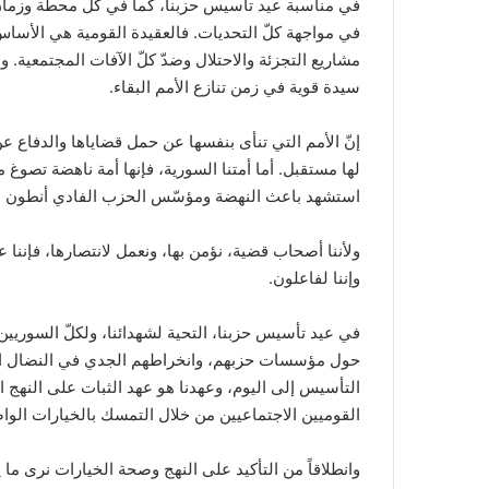
في مناسبة عيد تأسيس حزبنا، كما في كلّ محطة وزمان،
في مواجهة كلّ التحديات. فالعقيدة القومية هي الأساس
مشاريع التجزئة والاحتلال وضدّ كلّ الآفات المجتمعية. و
سيدة قوية في زمن تنازع الأمم البقاء.
إنّ الأمم التي تنأى بنفسها عن حمل قضاياها والدفاع 
لها مستقبل. أما أمتنا السورية، فإنها أمة ناهضة تصوغ
استشهد باعث النهضة ومؤسّس الحزب الفادي أنطون سعا
ولأننا أصحاب قضية، نؤمن بها، ونعمل لانتصارها، فإننا على
وإننا لفاعلون.
في عيد تأسيس حزبنا، التحية لشهدائنا، ولكلّ السوريين
حول مؤسسات حزبهم، وانخراطهم الجدي في النضال ال
التأسيس إلى اليوم، وعهدنا هو عهد الثبات على النهج
القوميين الاجتماعيين من خلال التمسك بالخيارات الوا
وانطلاقاً من التأكيد على النهج وصحة الخيارات نرى ما ي