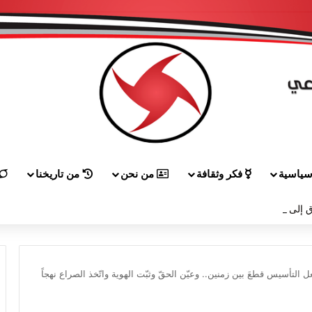
ياسية
فكر وثقافة
من نحن
من تاريخنا
 إلى هيكل مهنئاً بمناسبة عيد الجيش
التأسيس قطعَ بين زمنين.. وعيّن الحقّ وثبّت الهوية واتّخذ الصراع نهجاً