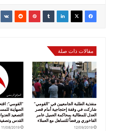
فيسبوك
‫X
لينكدإن
‏Tumblr
بينتيريست
‏Reddit
‏te
مقالات ذات صلة
منفذية الطلبة الجامعيين في “القومي”
“القومي”: اقتح
شاركت في وقفة إحتجاجية أمام قصر
الصهاينة للمس
العدل للمطالبة بمحاكمة العميل عامر
التصعيد العدوا
الفاخوري ورفضاً للتساهل مع العملاء
القدس وتصفية 
11/08/2019
12/09/2019