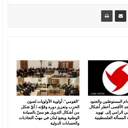
VKontak
مشاركة عبر البريد
طباعة
ام المستوطنين والجنود
“القومي”: أولوية الأولويات لصون
جد الأقصى أخطر أشكال
الحزب وتعزيز دوره وقوّته / أيّ شكل
ني الرامي إلى تهويد
من أشكال التدويل هو مسّ بالسيادة
المسألة الفلسطينية
الوطنية ويضع لبنان في مهبّ التجاذبات
والحسابات الدولية