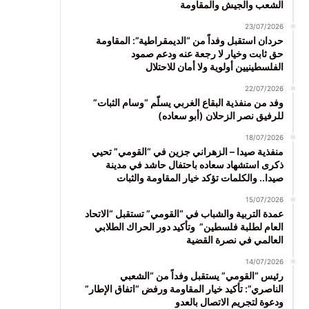
الشعب والجيش والمقاومة
23/07/2026
حردان استقبل وفداً من “الديمقراطية”: المقاومة
حق ثابت وخيار لا رجعة عنه ودعم صمود
الفلسطينيين أولوية ولا أمان للاحتلال
22/07/2026
وفد من منفذية البقاع الغربي يسلّم “وسام الثبات”
للرفيق نصر الزحلان (أبو سعاده)
18/07/2026
منفذية صيدا – الزهراني جزين في “القومي” تحيي
ذكرى استشهاد سعاده باحتفال حاشد في مدينة
صيدا.. والكلمات تؤكد خيار المقاومة والثبات
15/07/2026
عمدة التربية والشباب في “القومي” تستقبل “الاتحاد
العام لطلبة فلسطين” وتأكيد دور الحراك الطلابي
العالمي في نصرة القضية
14/07/2026
رئيس “القومي” يستقبل وفداً من “الشعبي
الناصري”: تأكيد خيار المقاومة ورفض “اتفاق الإطار”
ودعوة لتجريم الاتصال بالعدو