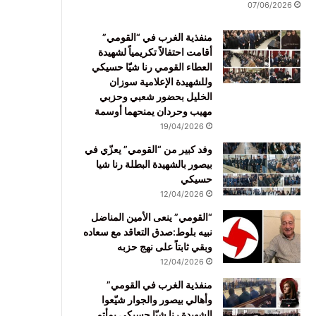
07/06/2026
منفذية الغرب في “القومي”
أقامت احتفالاً تكريمياً لشهيدة
العطاء القومي رنا شيّا حسيكي
وللشهيدة الإعلامية سوزان
الخليل بحضور شعبي وحزبي
مهيب وحردان يمنحهما أوسمة
19/04/2026
وفد كبير من “القومي” يعزّي في
بيصور بالشهيدة البطلة رنا شيا
حسيكي
12/04/2026
“القومي” ينعى الأمين المناضل
نبيه بلوط:صدق التعاقد مع سعاده
وبقي ثابتاً على نهج حزبه
12/04/2026
منفذية الغرب في القومي”
وأهالي بيصور والجوار شيّعوا
الشهيدة رنا شيّا حسيكي بمأتم