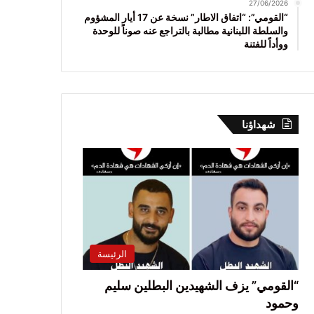
27/06/2026
“القومي”: “اتفاق الاطار” نسخة عن 17 أيار المشؤوم
والسلطة اللبنانية مطالبة بالتراجع عنه صوناً للوحدة
ووأداً للفتنة
شهداؤنا
الرئيسة
“القومي” يزف الشهيدين البطلين سليم
وحمود