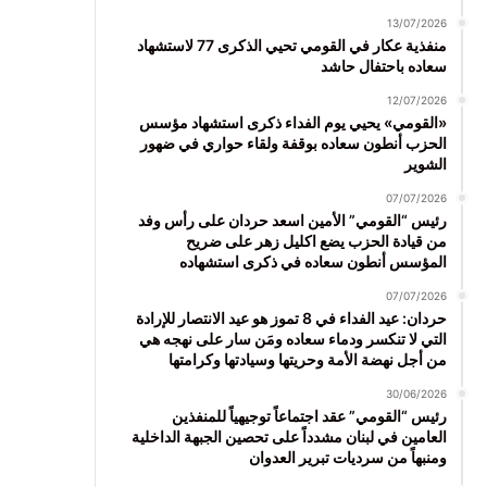
13/07/2026
منفذية عكار في القومي تحيي الذكرى 77 لاستشهاد
سعاده باحتفال حاشد
12/07/2026
«القومي» يحيي يوم الفداء ذكرى استشهاد مؤسس
الحزب أنطون سعاده بوقفة ولقاء حواري في ضهور
الشوير
07/07/2026
رئيس “القومي” الأمين اسعد حردان على رأس وفد
من قيادة الحزب يضع اكليل زهر على ضريح
المؤسس أنطون سعاده في ذكرى استشهاده
07/07/2026
حردان: عيد الفداء في 8 تموز هو عيد الانتصار للإرادة
التي لا تنكسر ودماء سعاده ومَن سار على نهجه هي
من أجل نهضة الأمة وحريتها وسيادتها وكرامتها
30/06/2026
رئيس “القومي” عقد اجتماعاً توجيهياً للمنفذين
العامين في لبنان مشدداً على تحصين الجبهة الداخلية
ومنبهاً من سرديات تبرير العدوان