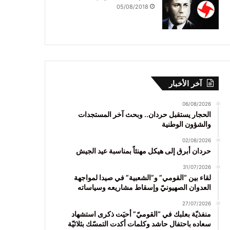
05/08/2018
آخر الأخبار
06/08/2026
الحجار يستقبل حردان.. وبحث آخر المستجدات
والشؤون الوطنية
02/08/2026
حردان أبرق إلى هيكل مهنئاً بمناسبة عيد الجيش
31/07/2026
لقاء بين “القومي” و”الشعبية” في صيدا لمواجهة
العدوان الصهيونيّ وإسقاط مشاريعه وسياساته
27/07/2026
منفذيّة بعلبك في “القوميّ” أحيَت ذكرى استشهاد
سعاده باحتفال حاشد وكلمات أكدت التمسّك بثلاثيّة