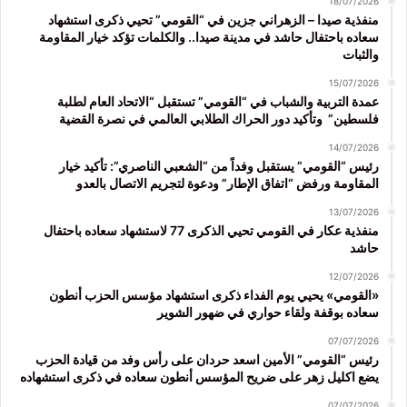
18/07/2026
منفذية صيدا – الزهراني جزين في “القومي” تحيي ذكرى استشهاد
سعاده باحتفال حاشد في مدينة صيدا.. والكلمات تؤكد خيار المقاومة
والثبات
15/07/2026
عمدة التربية والشباب في “القومي” تستقبل “الاتحاد العام لطلبة
فلسطين” وتأكيد دور الحراك الطلابي العالمي في نصرة القضية
14/07/2026
رئيس “القومي” يستقبل وفداً من “الشعبي الناصري”: تأكيد خيار
المقاومة ورفض “اتفاق الإطار” ودعوة لتجريم الاتصال بالعدو
13/07/2026
منفذية عكار في القومي تحيي الذكرى 77 لاستشهاد سعاده باحتفال
حاشد
12/07/2026
«القومي» يحيي يوم الفداء ذكرى استشهاد مؤسس الحزب أنطون
سعاده بوقفة ولقاء حواري في ضهور الشوير
07/07/2026
رئيس “القومي” الأمين اسعد حردان على رأس وفد من قيادة الحزب
يضع اكليل زهر على ضريح المؤسس أنطون سعاده في ذكرى استشهاده
07/07/2026