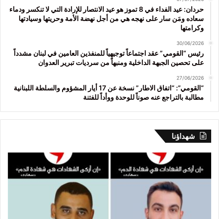
حردان: عيد الفداء في 8 تموز هو عيد الانتصار للإرادة التي لا تنكسر ودماء
سعاده ومَن سار على نهجه هي من أجل نهضة الأمة وحريتها وسيادتها
وكرامتها
30/06/2026
رئيس “القومي” عقد اجتماعاً توجيهياً للمنفذين العامين في لبنان مشدداً
على تحصين الجبهة الداخلية ومنبهاً من سرديات تبرير العدوان
27/06/2026
“القومي”: “اتفاق الاطار” نسخة عن 17 أيار المشؤوم والسلطة اللبنانية
مطالبة بالتراجع عنه صوناً للوحدة ووأداً للفتنة
شهداؤنا