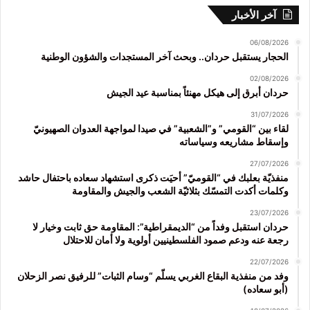
آخر الأخبار
06/08/2026
الحجار يستقبل حردان.. وبحث آخر المستجدات والشؤون الوطنية
02/08/2026
حردان أبرق إلى هيكل مهنئاً بمناسبة عيد الجيش
31/07/2026
لقاء بين “القومي” و”الشعبية” في صيدا لمواجهة العدوان الصهيونيّ
وإسقاط مشاريعه وسياساته
27/07/2026
منفذيّة بعلبك في “القوميّ” أحيَت ذكرى استشهاد سعاده باحتفال حاشد
وكلمات أكدت التمسّك بثلاثيّة الشعب والجيش والمقاومة
23/07/2026
حردان استقبل وفداً من “الديمقراطية”: المقاومة حق ثابت وخيار لا
رجعة عنه ودعم صمود الفلسطينيين أولوية ولا أمان للاحتلال
22/07/2026
وفد من منفذية البقاع الغربي يسلّم “وسام الثبات” للرفيق نصر الزحلان
(أبو سعاده)