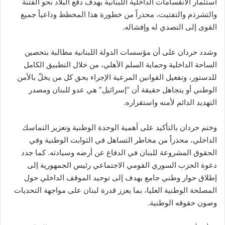
استثمار الانقسامات الداخلية اللبنانية بهدف دفع البلاد نحو الفتنة
والتشرذم والتفتيت، محذراً من خطورة هذا المخطط وداعياً جميع
القوى إلى التصدي له وإفشاله.
وشدد حردان على أن مؤسسات الدولة اللبنانية مطالبة بتحصين
الساحة الداخلية وحماية السلم الأهلي، من خلال التطبيق الكامل
للدستور، وتفعيل القوانين المرعية الإجراء بحق كل من يخلّ بالأمن
الوطني أو يتجاهل حقيقة أن “إسرائيل” هي عدو للبنان ومصدر
التهديد الدائم لأمنه واستقراره.
وختم حردان بالتأكيد على أهمية الوحدة الوطنية وتعزيز التماسك
الداخلي، محذراً من مخاطر التساهل في الثوابت الوطنية وفي
الحقوق المشروعة للبنان في الدفاع عن أرضه وسيادته. كما جدد
دعوة الحزب السوري القومي الاجتماعي رئيس الجمهورية إلى
إطلاق حوار وطني جامع يهدف إلى توحيد الموقف الداخلي حول
المصلحة الوطنية العليا، بما يعزز قدرة لبنان على مواجهة التحديات
وصون حقوقه الوطنية.