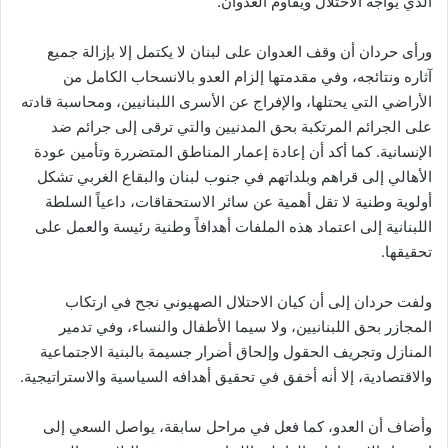
الذي يواجه الاحتلال ويقاوم العدوان.
ورأى حردان أن وقف العدوان على لبنان لا يكتمل إلا بإزالة جميع
آثاره ونتائجه، وفي مقدمتها إلزام العدو بالانسحاب الكامل من
الأراضي التي يحتلها، والإفراج عن الأسرى اللبنانيين، ومحاسبة قادته
على الجرائم المرتكبة بحق المدنيين والتي ترقى إلى جرائم ضد
الإنسانية. كما أكد أن إعادة إعمار المناطق المتضررة وتأمين عودة
الأهالي إلى قراهم وبلداتهم في جنوب لبنان والبقاع الغربي تشكل
أولوية وطنية لا تقل أهمية عن سائر الاستحقاقات، داعياً السلطة
اللبنانية إلى اعتماد هذه الملفات أهدافاً وطنية رئيسة والعمل على
تحقيقها.
ولفت حردان إلى أن كيان الاحتلال الصهيوني نجح في ارتكاب
المجازر بحق اللبنانيين، ولا سيما الأطفال والنساء، وفي تدمير
المنازل وتجريف الحقول وإلحاق أضرار جسيمة بالبنية الاجتماعية
والاقتصادية، إلا أنه أخفق في تحقيق أهدافه السياسية والاستراتيجية.
وأضاف أن العدو، كما فعل في مراحل سابقة، يواصل السعي إلى