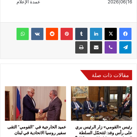
16|06|2026 عمدة الإعلام
فيسبوك
‫X
لينكدإن
بينتيريست
واتساب
تيلقرام
ڤايبر
مشاركة عبر البريد
طباعة
مقالات ذات صلة
رئيس «القومي» زار الرئيس بري
عميد الخارجية في “القومي” التقى
على رأس وفد: لتتحمّل السلطة
سفير روسيا الاتحادية في لبنان