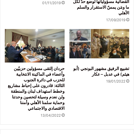
القضائية مسؤولياتها لوضع حدّ لكلّ
01/11/2019
ما ومَن يمسّ الاستقرار والسلم
الأهلي
17/09/2019
تشييع الرفيق مشهور البونجي (أبو
حردان إلتقى مسؤولين حزبيّين
هيثم) في عدبل – عكار
وأعضاء في الماكينة الانتخابية
للحزب في دائرة الجنوب
19/01/2022
الثالثة: قادرون على إحباط مشاريع
وخطط استهداف لبنان والمنطقة
ولن نعدم وسيلة لتحصين وحدتنا
وحماية سلمنا الأهلي وأمننا
الاقتصادي والاجتماعي
13/04/2022