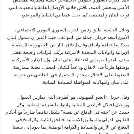
الأعلى ومجلس العمد، ناقش خلالها الأوضاع العامة والتحديات التي
تواجه لبنان والمنطقة، كما بحث عددا من النقاط والمواضيع.
وخلال الجلسة اطلق رئيس الحزب السوري القومي الاجتماعي،
الأمين أسعد حردان، جملة من المواقف، حيث اعتبر أن شمول لبنان
بمذكرة التفاهم واتفاق وقف إطلاق النار بين الجمهورية الإسلامية
الإيرانية والولايات المتحدة الأميركية يرتّب التزامات واضحة تقضي
بوقف العدو الصهيوني اعتداءاته على لبنان، وإن الإدارة الأميركية،
بوصفها طرفاً في الاتفاق وداعماً للكيان المحتل، معنية بممارسة
الضغوط على الاحتلال، وعدم الاستمرار في التغاضي عن عدوانه
على لبنان وانتهاكاته المتواصلة للسيادة اللبنانية.
وقال حردان: العدو الصهيوني هو الطرف الذي يمارس العدوان
ويواصل احتلال الأراضي اللبنانية وانتهاك السيادة الوطنية، وكل
حديث عن “حقه في الدفاع عن نفسه” يشكل تناقضاً صارخاً مع أحكام
القانون الدولي والمواثيق الإنسانية. فالحق الثابت والراسخ في
الدفاع عن الأرض والسيادة والكرامة الوطنية إنما يعود إلى شعبنا