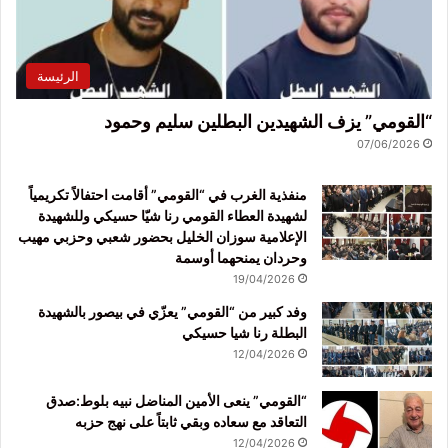
الرئيسة
“القومي” يزف الشهيدين البطلين سليم وحمود
07/06/2026
منفذية الغرب في “القومي” أقامت احتفالاً تكريمياً
لشهيدة العطاء القومي رنا شيّا حسيكي وللشهيدة
الإعلامية سوزان الخليل بحضور شعبي وحزبي مهيب
وحردان يمنحهما أوسمة
19/04/2026
وفد كبير من “القومي” يعزّي في بيصور بالشهيدة
البطلة رنا شيا حسيكي
12/04/2026
“القومي” ينعى الأمين المناضل نبيه بلوط:صدق
التعاقد مع سعاده وبقي ثابتاً على نهج حزبه
12/04/2026