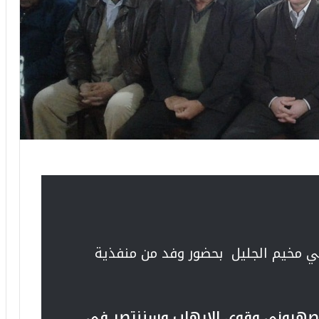
 مخيم الجليل بحضور وفد من منفذية
الصهيوني وقوى الارهاب وسننتصر في