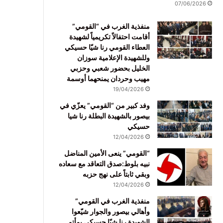
07/06/2026
منفذية الغرب في “القومي”
أقامت احتفالاً تكريمياً لشهيدة
العطاء القومي رنا شيّا حسيكي
وللشهيدة الإعلامية سوزان
الخليل بحضور شعبي وحزبي
مهيب وحردان يمنحهما أوسمة
19/04/2026
وفد كبير من “القومي” يعزّي في
بيصور بالشهيدة البطلة رنا شيا
حسيكي
12/04/2026
“القومي” ينعى الأمين المناضل
نبيه بلوط:صدق التعاقد مع سعاده
وبقي ثابتاً على نهج حزبه
12/04/2026
منفذية الغرب في القومي”
وأهالي بيصور والجوار شيّعوا
الشهيدة رنا شيّا حسيكي بمأتم