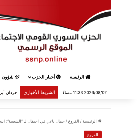
الرئيسة
أخبار الحزب
شؤون س
الشريط الأخباري
حردان أبرق
2026/08/07 11:33 مساءً
الرئيسية
/
الفروع
/
جمال ياغي في احتفال لـ “الشعبية”: ان
الفروع