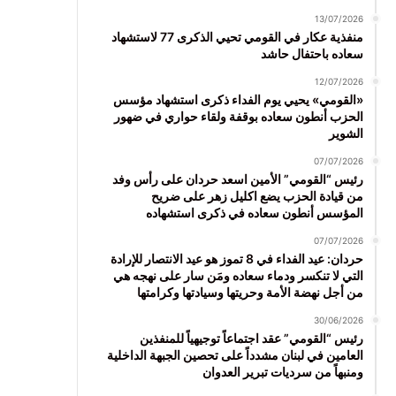
13/07/2026
منفذية عكار في القومي تحيي الذكرى 77 لاستشهاد
سعاده باحتفال حاشد
12/07/2026
«القومي» يحيي يوم الفداء ذكرى استشهاد مؤسس
الحزب أنطون سعاده بوقفة ولقاء حواري في ضهور
الشوير
07/07/2026
رئيس “القومي” الأمين اسعد حردان على رأس وفد
من قيادة الحزب يضع اكليل زهر على ضريح
المؤسس أنطون سعاده في ذكرى استشهاده
07/07/2026
حردان: عيد الفداء في 8 تموز هو عيد الانتصار للإرادة
التي لا تنكسر ودماء سعاده ومَن سار على نهجه هي
من أجل نهضة الأمة وحريتها وسيادتها وكرامتها
30/06/2026
رئيس “القومي” عقد اجتماعاً توجيهياً للمنفذين
العامين في لبنان مشدداً على تحصين الجبهة الداخلية
ومنبهاً من سرديات تبرير العدوان