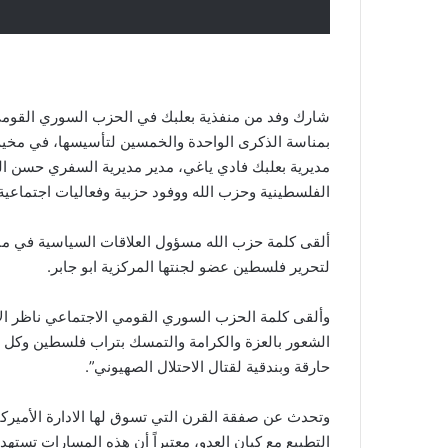
شارك وفد من منفذية بعلبك في الحزب السوري القومي 
بمناسة الذكرى الواحدة والخمسين لتأسيسها، في مخيم 
مديرية بعلبك فادي ياغي، مدير مديرية السفري حسن ا
الفلسطينية وحزب الله ووفود حزبية وفعاليات اجتماعية 
ألقى كلمة حزب الله مسؤول العلاقات السياسية في منط
لتحرير فلسطين عضو لجنتها المركزية ابو جابر.
وألقى كلمة الحزب السوري القومي الاجتماعي ناظر ال
الشعور بالعزة والكرامة والتمسك بتراب فلسطين وكل 
حارقة وبندقية لقتال الاحتلال الصهيوني”.
وتحدث عن صفقة القرن التي تسوق لها الادارة الأميركي
التطبيع مع كيان العدو، معتبراً أن هذه المسارات تسته