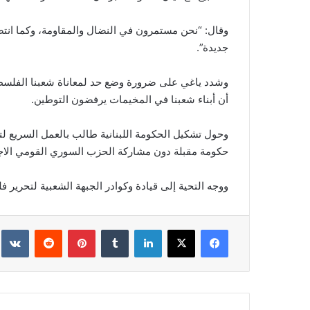
وقال: “نحن مستمرون في النضال والمقاومة، وكما انتص
جديدة”.
وشدد ياغي على ضرورة وضع حد لمعاناة شعبنا الفلسطي
أن أبناء شعبنا في المخيمات يرفضون التوطين.
وحول تشكيل الحكومة اللبنانية طالب بالعمل السريع لتش
حكومة مقبلة دون مشاركة الحزب السوري القومي الاج
ووجه التحية إلى قيادة وكوادر الجبهة الشعبية لتحرير
فيسبوك
‫X
لينكدإن
‏Tumblr
بينتيريست
‏Reddit
‏te