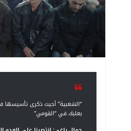
“الشعبية” أحيت ذكرى تأسيسها في
بعلبك في “القومي”
جمال ياغي: انتصرنا على العدو 