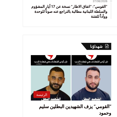
27/06/2026
“القومي”: “اتفاق الاطار” نسخة عن 17 أيار المشؤوم
والسلطة اللبنانية مطالبة بالتراجع عنه صوناً للوحدة
ووأداً للفتنة
شهداؤنا
الرئيسة
“القومي” يزف الشهيدين البطلين سليم
وحمود