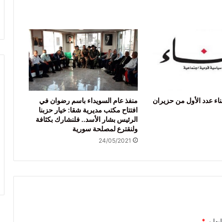
ناء عدد الأول من حزيران
منفذ عام السويداء باسم رضوان في
افتتاح مكتب مديرية شقا: خيار حزبنا
الرئيس بشار الأسد.. فلنشارك بكثافة
ولنقترع لمصلحة سورية
24/05/2021
يها بـ
*