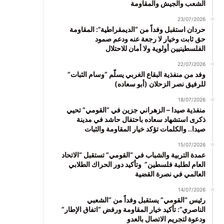
الشعب والجيش والمقاومة
23/07/2026
حردان استقبل وفداً من “الديمقراطية”: المقاومة
حق ثابت وخيار لا رجعة عنه ودعم صمود
الفلسطينيين أولوية ولا أمان للاحتلال
22/07/2026
وفد من منفذية البقاع الغربي يسلّم “وسام الثبات”
للرفيق نصر الزحلان (أبو سعاده)
18/07/2026
منفذية صيدا – الزهراني جزين في “القومي” تحيي
ذكرى استشهاد سعاده باحتفال حاشد في مدينة
صيدا.. والكلمات تؤكد خيار المقاومة والثبات
15/07/2026
عمدة التربية والشباب في “القومي” تستقبل “الاتحاد
العام لطلبة فلسطين” وتأكيد دور الحراك الطلابي
العالمي في نصرة القضية
14/07/2026
رئيس “القومي” يستقبل وفداً من “الشعبي
الناصري”: تأكيد خيار المقاومة ورفض “اتفاق الإطار”
ودعوة لتجريم الاتصال بالعدو