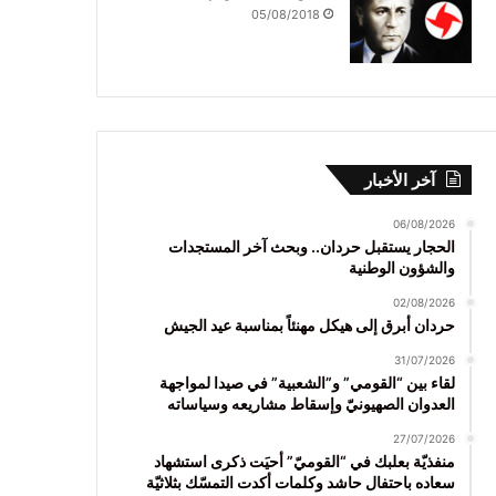
05/08/2018
آخر الأخبار
06/08/2026
الحجار يستقبل حردان.. وبحث آخر المستجدات
والشؤون الوطنية
02/08/2026
حردان أبرق إلى هيكل مهنئاً بمناسبة عيد الجيش
31/07/2026
لقاء بين “القومي” و”الشعبية” في صيدا لمواجهة
العدوان الصهيونيّ وإسقاط مشاريعه وسياساته
27/07/2026
منفذيّة بعلبك في “القوميّ” أحيَت ذكرى استشهاد
سعاده باحتفال حاشد وكلمات أكدت التمسّك بثلاثيّة