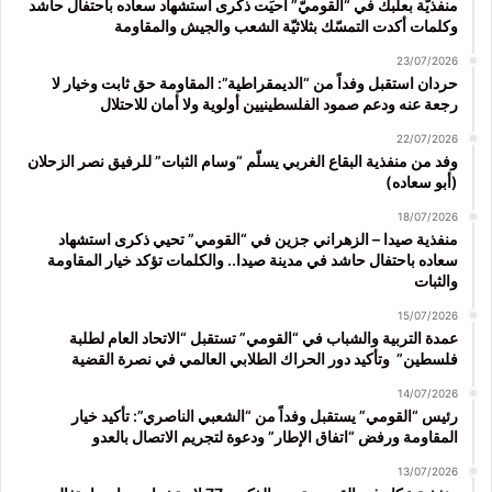
منفذيّة بعلبك في “القوميّ” أحيَت ذكرى استشهاد سعاده باحتفال حاشد
وكلمات أكدت التمسّك بثلاثيّة الشعب والجيش والمقاومة
23/07/2026
حردان استقبل وفداً من “الديمقراطية”: المقاومة حق ثابت وخيار لا
رجعة عنه ودعم صمود الفلسطينيين أولوية ولا أمان للاحتلال
22/07/2026
وفد من منفذية البقاع الغربي يسلّم “وسام الثبات” للرفيق نصر الزحلان
(أبو سعاده)
18/07/2026
منفذية صيدا – الزهراني جزين في “القومي” تحيي ذكرى استشهاد
سعاده باحتفال حاشد في مدينة صيدا.. والكلمات تؤكد خيار المقاومة
والثبات
15/07/2026
عمدة التربية والشباب في “القومي” تستقبل “الاتحاد العام لطلبة
فلسطين” وتأكيد دور الحراك الطلابي العالمي في نصرة القضية
14/07/2026
رئيس “القومي” يستقبل وفداً من “الشعبي الناصري”: تأكيد خيار
المقاومة ورفض “اتفاق الإطار” ودعوة لتجريم الاتصال بالعدو
13/07/2026