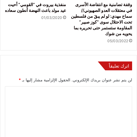
وقفة تضامنية مع انتفاضة الأسرى
منفذية بيروت في “القومي” أحيت
في معتقلات العدو الصهيوني//
عيد مولد باعث النهضة أنطون سعاده
سماح مهدي: لو لم يبقَ من فلسطين
01/03/2020
تحت الاحتلال سوى “كوز صبير”
المقاومة ستستمر حتى تحريره بما
يحويه من شوك
05/03/2022
اترك تعليقاً
لن يتم نشر عنوان بريدك الإلكتروني.
الحقول الإلزامية مشار إليها بـ
*
ا
ل
ت
ع
ل
ي