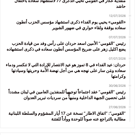
منفذية عكار في القومي تحيي الذكرى 77 لاستشهاد سعاده باحتفال
حاشد
12/07/2026
«القومي» يحيي يوم الفداء ذكرى استشهاد مؤسس الحزب أنطون
سعاده بوقفة ولقاء حواري في ضهور الشوير
07/07/2026
رئيس “القومي” الأمين اسعد حردان على رأس وفد من قيادة الحزب
يضع اكليل زهر على ضريح المؤسس أنطون سعاده في ذكرى استشهاده
07/07/2026
حردان: عيد الفداء في 8 تموز هو عيد الانتصار للإرادة التي لا تنكسر ودماء
سعاده ومَن سار على نهجه هي من أجل نهضة الأمة وحريتها وسيادتها
وكرامتها
30/06/2026
رئيس “القومي” عقد اجتماعاً توجيهياً للمنفذين العامين في لبنان مشدداً
على تحصين الجبهة الداخلية ومنبهاً من سرديات تبرير العدوان
27/06/2026
“القومي”: “اتفاق الاطار” نسخة عن 17 أيار المشؤوم والسلطة اللبنانية
مطالبة بالتراجع عنه صوناً للوحدة ووأداً للفتنة