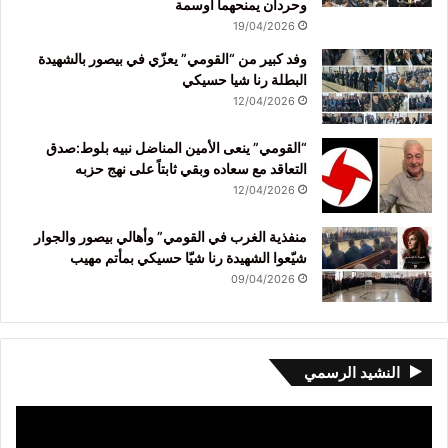
وحردان يمنحهما أوسمة
19/04/2026
وفد كبير من “القومي” يعزّي في بيصور بالشهيدة
البطلة رنا شيا حسيكي
12/04/2026
“القومي” ينعى الأمين المناضل نبيه بلوط:صدق
التعاقد مع سعاده وبقي ثابتاً على نهج حزبه
12/04/2026
منفذية الغرب في القومي” وأهالي بيصور والجوار
شيّعوا الشهيدة رنا شيّا حسيكي بمأتم مهيب
09/04/2026
النشيد الرسمي
مشغل
الفيديو