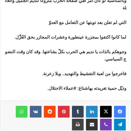
وبالمناسبة
لو
كان
أمر
طيّ
صفحة
الحرب
متروكاً
لنديم
الجميّل
والعائ
لة
التي
لم
تعلن
بعد
توبتها
عن
التعامل
مع
العدوّ
لما
كانوا
اكتفوا
بمجزرة
عينطورة
وعشرات
المجازر
بحق
العُزَّل
.
وجوهكم
بالذات
يا
نديم
هي
الحرب
بكلّ
بشاعتها
.
وقد
كان
وقت
النضو
ج
السياسي
.
فاخرجوا
من
لعبة
التفشيط
والتهديد
..
وبلا
زعرنة
.
وذيّل حمية تغريدته بهاشتاغ: #عملاء الاحتلال.
فيسبوك
‫X
لينكدإن
‏Tumblr
بينتيريست
‏Reddit
‏VKontakte
واتساب
تيلقرام
ڤايبر
مشاركة عبر البريد
طباعة