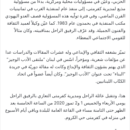
الحزبي، وعيّن في مسؤوليات محلية ومركزية، بدءاً من مسؤولية
مذيع لمديرية كفرمتى، إلى منفذ عام لمنفذية الغرب في ثمانينيات
القرن الماضي، وفي فترة تولّيه هذه المسؤولية قصف العدو اليهودي
مكتب المنفذية في بحمدون عام 1983. كما عيّن وكيلاً لعميد الثقافة
والفنون الجميلة. وقد عرّف الرفيق الراحل بمناقبيته، وكان مثالاً
للقومي الاجتماعي المعطاء.
تميّز بشغفه الثقافي والإبداعي وله عشرات المقالات والدراسات عدا
عن مؤلفات شعرية، ومؤخراً، اسّس في لبنان “ملتقى الأدب الوجيز”
الذي يهتم بشؤون الثقافة والإبداع وكانت له مقالة دوريّة في جريدة
“البناء” تحت عنوان “الأدب الوجيز”. وكان أيضاً عضواً في اتحاد
الكتّاب اللبنانيين.
هذا، وتتقبل عائلة الراحل ومديرية كفرمتى التعازي بالرفيق الراحل
يومي الأربعاء والخميس 1 و2 تموز 2020 من الساعة الخامسة بعد
الظهر حتى الثامنة مساء في القاعة العامة للبلدة وباقي أيام الأسبوع
في منزله في كفرمتى حي الكروم.