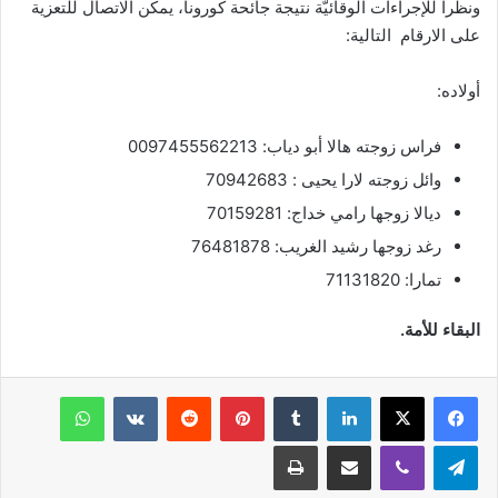
ونظراً للإجراءات الوقائيّة نتيجة جائحة كورونا، يمكن الاتصال للتعزية
على الارقام التالية:
أولاده:
فراس زوجته هالا أبو دياب: 0097455562213
وائل زوجته لارا يحيى : 70942683
ديالا زوجها رامي خداج: 70159281
رغد زوجها رشيد الغريب: 76481878
تمارا: 71131820
البقاء للأمة.
فيسبوك
‫X
لينكدإن
‏Tumblr
بينتيريست
‏Reddit
‏VKontakte
واتساب
تيلقرام
ڤايبر
مشاركة عبر البريد
طباعة