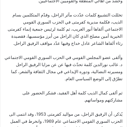
وحشد من أهالي المنطقة والقوميين الاجتماعيين.
تخللت التشييع كلمات عدّدت مآثر الراحل، وقدّم المتكلمين بسام
الذيب، فكلمة مديرية كفرمتى في الحزب السوري القومي
الاجتماعي ألقاها أنور الغريب، ثم كلمة لرئيس جمعية إنماء كفرمتى
الخيرية أمين مصلح الذي كان الراحل من أبرز مؤسسيها، فقصيدة
رثاء ألقاها الشاعر عادل خداج وفيها عدّد مواقف الرفيق الراحل.
وألقى عضو المجلس القومي في الحزب السوري القومي الاجتماعي
د. غالب نورالدين كلمة تحدّث فيها عن عن مزايا الرفيق الراحل
ومسيرته النضالية، ودوره الإبداعي في مجال الثقافة والشعر، كما
تطرّق إلى الوضع السياسي العام.
ثم ألقى كمال الذيب كلمة أهل الفقيد، فشكر الحضور على
مشاركتهم ومواساتهم.
يُذكر، أن الرفيق الراحل، من مواليد كفرمتى 1953، وقد انتمى الى
الحزب السوري القومي الاجتماعي عام 1969، وانخرط في العمل