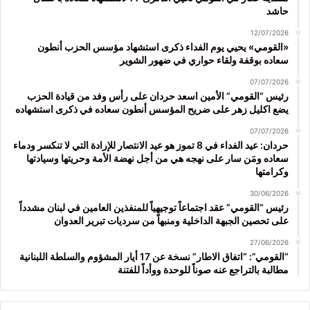
حاشد
12/07/2026
«القومي» يحيي يوم الفداء ذكرى استشهاد مؤسس الحزب أنطون
سعاده بوقفة ولقاء حواري في ضهور الشوير
07/07/2026
رئيس “القومي” الأمين اسعد حردان على رأس وفد من قيادة الحزب
يضع اكليل زهر على ضريح المؤسس أنطون سعاده في ذكرى استشهاده
07/07/2026
حردان: عيد الفداء في 8 تموز هو عيد الانتصار للإرادة التي لا تنكسر ودماء
سعاده ومَن سار على نهجه هي من أجل نهضة الأمة وحريتها وسيادتها
وكرامتها
30/06/2026
رئيس “القومي” عقد اجتماعاً توجيهياً للمنفذين العامين في لبنان مشدداً
على تحصين الجبهة الداخلية ومنبهاً من سرديات تبرير العدوان
27/06/2026
“القومي”: “اتفاق الاطار” نسخة عن 17 أيار المشؤوم والسلطة اللبنانية
مطالبة بالتراجع عنه صوناً للوحدة ووأداً للفتنة