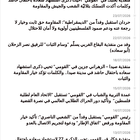
وكلمات أكدت التمسّك بثلاثيّة الشعب والجيش والمقاومة
23/07/2026
حردان استقبل وفداً من “الديمقراطية”: المقاومة حق ثابت وخيار لا
رجعة عنه ودعم صمود الفلسطينيين أولوية ولا أمان للاحتلال
22/07/2026
وفد من منفذية البقاع الغربي يسلّم “وسام الثبات” للرفيق نصر الزحلان
(أبو سعاده)
18/07/2026
منفذية صيدا – الزهراني جزين في “القومي” تحيي ذكرى استشهاد
سعاده باحتفال حاشد في مدينة صيدا.. والكلمات تؤكد خيار المقاومة
والثبات
15/07/2026
عمدة التربية والشباب في “القومي” تستقبل “الاتحاد العام لطلبة
فلسطين” وتأكيد دور الحراك الطلابي العالمي في نصرة القضية
14/07/2026
رئيس “القومي” يستقبل وفداً من “الشعبي الناصري”: تأكيد خيار
المقاومة ورفض “اتفاق الإطار” ودعوة لتجريم الاتصال بالعدو
13/07/2026
منفذية عكار في القومي تحيي الذكرى 77 لاستشهاد سعاده باحتفال