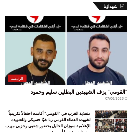
شهداؤنا
الرئيسة
“القومي” يزف الشهيدين البطلين سليم وحمود
07/06/2026
منفذية الغرب في “القومي” أقامت احتفالاً تكريمياً
لشهيدة العطاء القومي رنا شيّا حسيكي وللشهيدة
الإعلامية سوزان الخليل بحضور شعبي وحزبي مهيب
وحردان يمنحهما أوسمة