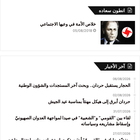
انطون سعاده
خلاص الأمة في وعيها الاجتماعي
05/08/2018
آخر الأخبار
06/08/2026
الحجار يستقبل حردان.. وبحث آخر المستجدات والشؤون الوطنية
02/08/2026
حردان أبرق إلى هيكل مهنئاً بمناسبة عيد الجيش
31/07/2026
لقاء بين “القومي” و”الشعبية” في صيدا لمواجهة العدوان الصهيونيّ
وإسقاط مشاريعه وسياساته
27/07/2026
منفذيّة بعلبك في “القوميّ” أحيَت ذكرى استشهاد سعاده باحتفال حاشد