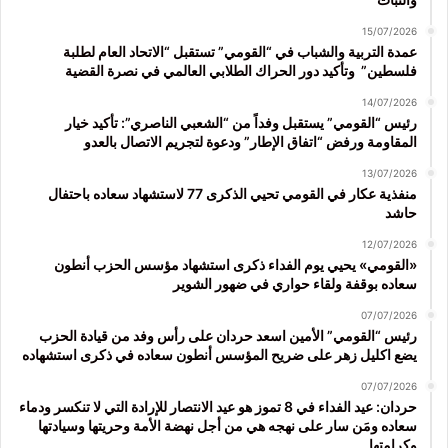
15/07/2026
عمدة التربية والشباب في “القومي” تستقبل “الاتحاد العام لطلبة
فلسطين” وتأكيد دور الحراك الطلابي العالمي في نصرة القضية
14/07/2026
رئيس “القومي” يستقبل وفداً من “الشعبي الناصري”: تأكيد خيار
المقاومة ورفض “اتفاق الإطار” ودعوة لتجريم الاتصال بالعدو
13/07/2026
منفذية عكار في القومي تحيي الذكرى 77 لاستشهاد سعاده باحتفال
حاشد
12/07/2026
«القومي» يحيي يوم الفداء ذكرى استشهاد مؤسس الحزب أنطون
سعاده بوقفة ولقاء حواري في ضهور الشوير
07/07/2026
رئيس “القومي” الأمين اسعد حردان على رأس وفد من قيادة الحزب
يضع اكليل زهر على ضريح المؤسس أنطون سعاده في ذكرى استشهاده
07/07/2026
حردان: عيد الفداء في 8 تموز هو عيد الانتصار للإرادة التي لا تنكسر ودماء
سعاده ومَن سار على نهجه هي من أجل نهضة الأمة وحريتها وسيادتها
وكرامتها