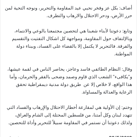
أضاف: بكل عز وفخر نحيي عيد المقاومة والتحرير، ونوجه التحية لمن
حرر الأرض، ودحر الاحتلال والارهاب والتطرف.
وتابع: دعوتنا لأبناء شعبنا هي لتحصين مجتمعنا بالوعي والانتماء،
وبالإلتفاف حول المقاومة، ومواجهة كل اشكال التفتيت والتقسيم
والفرقة. فالتحرير لا يكتمل إلا بالقضاء على الفساد، وببناء دولة
المواطنة.
وقال: النظام الطائفي فاسد وعاجز، يحاصر الناس في لقمة عيشها،
و”يكافىء” الشعب الذي قاوم وصمد وضحى بالفقر والحرمان، وأما
هذا الواقع، لا خلاص إلا عن طريق دولة مدنية ديمقراطية تحقق
الرعاية والعدالة والمساواة.
وختم: إن الأولية هي لمقارعة أخطار الاحتلال والاٍرهاب والفساد التي
تتهدد لبنان وكل أمتنا، من فلسطين المحتلة إلى الشام والعراق،
ولذلك دعوتنا أن نستمر في المقاومة سبيلاً للتحرير وأداة للتحصين.