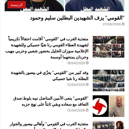
الرئيسة
“القومي” يزف الشهيدين البطلين سليم وحمود
07/06/2026
منفذية الغرب في “القومي” أقامت احتفالاً تكريمياً
لشهيدة العطاء القومي رنا شيّا حسيكي وللشهيدة
الإعلامية سوزان الخليل بحضور شعبي وحزبي مهيب
وحردان يمنحهما أوسمة
19/04/2026
وفد كبير من “القومي” يعزّي في بيصور بالشهيدة
البطلة رنا شيا حسيكي
12/04/2026
“القومي” ينعى الأمين المناضل نبيه بلوط:صدق
التعاقد مع سعاده وبقي ثابتاً على نهج حزبه
12/04/2026
منفذية الغرب في القومي” وأهالي بيصور والجوار