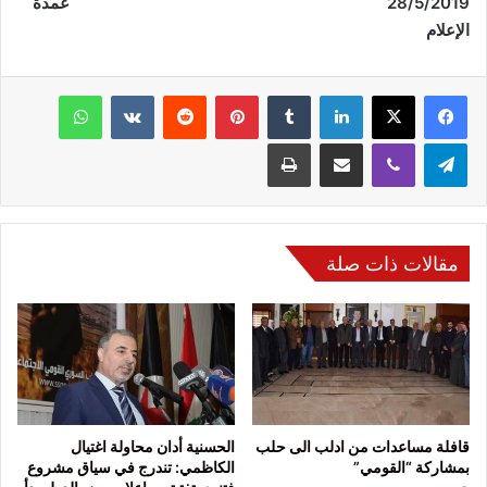
28/5/2019 عمدة
الإعلام
فيسبوك
‫X
لينكدإن
‏Tumblr
بينتيريست
‏Reddit
‏VKontakte
واتساب
تيلقرام
ڤايبر
مشاركة عبر البريد
طباعة
مقالات ذات صلة
قافلة مساعدات من ادلب الى حلب
الحسنية أدان محاولة اغتيال
بمشاركة “القومي”
الكاظمي: تندرج في سياق مشروع