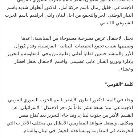
الاجتماعي، خليل رمال باسم حركة أمل، الدكتور أنطوان شديد باسم
التيار الوطني الحر والتجمع من اجل لبنان وايلي ابراهيم باسم الحزب
الشيوعي اللبناني.
تخلل الاحتفال عرض مسرحية مستوحاة من المناسبة، أعدها
وصممها شباب تجمع الجمعيات اللبنانية- الفرنسية، وقدم كورال
الأرز والمنشد حسين قطايا أغاني وطنية من وحي المقاومة والتحرير
بإدارة وتوزيع الفنان غابي عضيمي واختتم الاحتفال بحفل افطار
وعشاء.
كلمة “القومي”
وجاء في كلمة الدكتور انطون الأشقر باسم الحزب السوري القومي
الاجتماعي: منذ تسعة عشر عاماً تمّ دحر الاحتلال “الاسرائيلي” عن
القسم الأكبر من جنوب لبنان، وقد جاء التحرير بعد كفاح مضن
ومكلف، وبفضل سواعد المقاومين الأبطال من مختلف الأحزاب التي
انخرطت في المقاومة وبمساعدة الجيش في لبنان والشام.