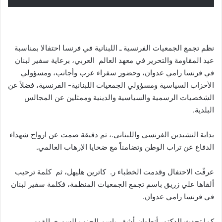
نظم تجمع الجمعيات الفرنسية ـ اللبنانية في فرنسا احتفالا بمناسبة
عيد المقاومة والتحرير في معهد العالم العربي، برعاية سفير لبنان
في فرنسا رامي عدوان، وحضور سفراء عرب وأجانب، ومسؤولي
الأحزاب السياسية ومسؤولي الجمعيات اللبنانية- الفرنسية، فضلاً عن
الشخصيات الرسمية والسياسية والدينية وممثلين عن المجالس
البلدية.
بداية النشيدين الفرنسي واللبناني.، ثم دقيقة صمت عن ارواح شهداء
الدفاع عن تراب الوطن وتضامناً مع ضحايا الإرهاب العالمي.
عرفّت الاحتفال وقدمت الخطباء ر. كاترين هليهل، ثم كلمة ترحيب
ألقاها علي زريق باسم تجمع الجمعيات المنظمة، فكلمة سفير لبنان
في فرنسا رامي عدوان.
كما تحدث الدكتور أنطوان أشقر باسم الحزب السوري القومي