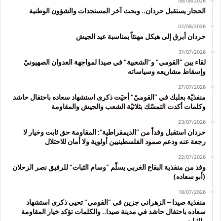
06/08/2026
الحجار يستقبل حردان.. وبحث آخر المستجدات والشؤون الوطنية
02/08/2026
حردان أبرق إلى هيكل مهنئاً بمناسبة عيد الجيش
31/07/2026
لقاء بين “القومي” و”الشعبية” في صيدا لمواجهة العدوان الصهيونيّ
وإسقاط مشاريعه وسياساته
27/07/2026
منفذيّة بعلبك في “القوميّ” أحيَت ذكرى استشهاد سعاده باحتفال حاشد
وكلمات أكدت التمسّك بثلاثيّة الشعب والجيش والمقاومة
23/07/2026
حردان استقبل وفداً من “الديمقراطية”: المقاومة حق ثابت وخيار لا
رجعة عنه ودعم صمود الفلسطينيين أولوية ولا أمان للاحتلال
22/07/2026
وفد من منفذية البقاع الغربي يسلّم “وسام الثبات” للرفيق نصر الزحلان
(أبو سعاده)
18/07/2026
منفذية صيدا – الزهراني جزين في “القومي” تحيي ذكرى استشهاد
سعاده باحتفال حاشد في مدينة صيدا.. والكلمات تؤكد خيار المقاومة
والثبات