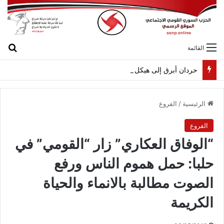
بح
القائمة
حردان أبرق إلى هيكل مهنئاً بمناسبة عيد الجيش
الرئيسية
/
الفروع
الفروع
“الوفاق العكاري” زار “القومي” في
حلبا: حمل هموم الناس ورفع
الصوت مطالبة بالانماء والحياة
الكريمة