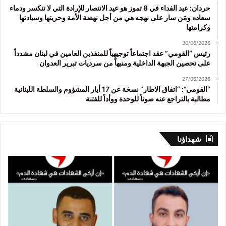
حردان: عيد الفداء في 8 تموز هو عيد الانتصار للإرادة التي لا تنكسر ودماء
سعاده ومَن سار على نهجه هي من أجل نهضة الأمة وحريتها وسيادتها
وكرامتها
30/06/2026
رئيس “القومي” عقد اجتماعاً توجيهياً للمنفذين العامين في لبنان مشدداً
على تحصين الجبهة الداخلية ومنبهاً من سرديات تبرير العدوان
27/06/2026
“القومي”: “اتفاق الاطار” نسخة عن 17 أيار المشؤوم والسلطة اللبنانية
مطالبة بالتراجع عنه صوناً للوحدة ووأداً للفتنة
شهداؤنا