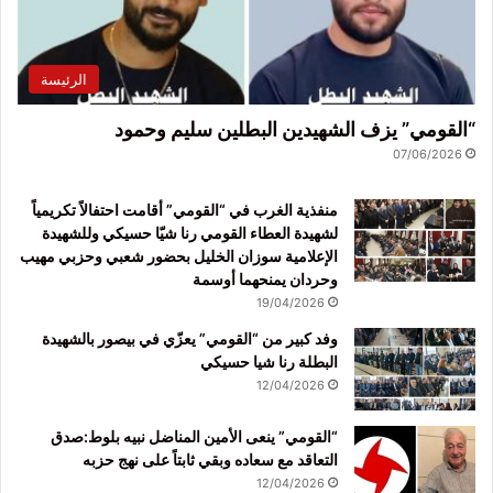
الرئيسة
“القومي” يزف الشهيدين البطلين سليم وحمود
07/06/2026
منفذية الغرب في “القومي” أقامت احتفالاً تكريمياً
لشهيدة العطاء القومي رنا شيّا حسيكي وللشهيدة
الإعلامية سوزان الخليل بحضور شعبي وحزبي مهيب
وحردان يمنحهما أوسمة
19/04/2026
وفد كبير من “القومي” يعزّي في بيصور بالشهيدة
البطلة رنا شيا حسيكي
12/04/2026
“القومي” ينعى الأمين المناضل نبيه بلوط:صدق
التعاقد مع سعاده وبقي ثابتاً على نهج حزبه
12/04/2026