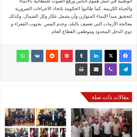
الوطنية في حمل هموم الناس ورفع الصوت للمطالبة بالانماء
والحياة الكريمة. كما طالبوا الحكومة باتخاذ الاجراءات الضرورية
لتحقيق مبدأ الإنماء المتوازن وأن يشمل عكار وكل الشمال، وكذلك
معالجة الأزمات التي تعصف بالبلد، وعدم المس بجيوب الفقراء و
ذوي الدخل المحدود وموظفي القطاع العام.
فيسبوك
‫X
لينكدإن
‏Tumblr
بينتيريست
‏Reddit
‏VKontakte
واتساب
تيلقرام
ڤايبر
مشاركة عبر البريد
طباعة
مقالات ذات صلة