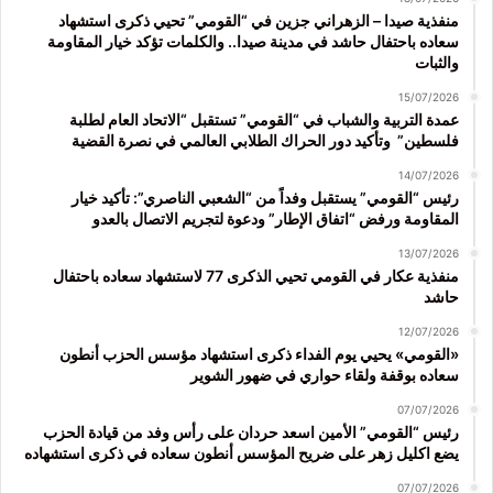
منفذية صيدا – الزهراني جزين في “القومي” تحيي ذكرى استشهاد
سعاده باحتفال حاشد في مدينة صيدا.. والكلمات تؤكد خيار المقاومة
والثبات
15/07/2026
عمدة التربية والشباب في “القومي” تستقبل “الاتحاد العام لطلبة
فلسطين” وتأكيد دور الحراك الطلابي العالمي في نصرة القضية
14/07/2026
رئيس “القومي” يستقبل وفداً من “الشعبي الناصري”: تأكيد خيار
المقاومة ورفض “اتفاق الإطار” ودعوة لتجريم الاتصال بالعدو
13/07/2026
منفذية عكار في القومي تحيي الذكرى 77 لاستشهاد سعاده باحتفال
حاشد
12/07/2026
«القومي» يحيي يوم الفداء ذكرى استشهاد مؤسس الحزب أنطون
سعاده بوقفة ولقاء حواري في ضهور الشوير
07/07/2026
رئيس “القومي” الأمين اسعد حردان على رأس وفد من قيادة الحزب
يضع اكليل زهر على ضريح المؤسس أنطون سعاده في ذكرى استشهاده
07/07/2026