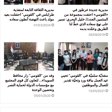
مديرية جديدة عرطوز في
مديرية الثقافة التابعة لمنفذية
«القومي» احتفت بمجموعة من
طرابلس في “القومي” احتفلت بعيد
المنتمين الجدد// خليل البحري: نسير
مولد باعث النهضة أنطون سعاده
على نهج سعاده الذي خطّ لنا
01/03/2024
الطريق وعمّده بدمه
25/09/2019
منفذيّة سلميّة في “القومي” تحيي
وفد من “القومي” زار محافظ
عيد العمل بباقة ورد وتحيّة تقدير
السويداء… لتعاون كل قوى المجتمع
للعمال والموظفين
مع مؤسسات الدولة لحماية النصر
وتحصين الوحدة
13/05/2021
05/01/2020