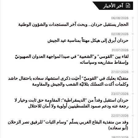
آخر الأخبار
06/08/2026
الحجار يستقبل حردان.. وبحث آخر المستجدات والشؤون الوطنية
02/08/2026
حردان أبرق إلى هيكل مهنئاً بمناسبة عيد الجيش
31/07/2026
لقاء بين “القومي” و”الشعبية” في صيدا لمواجهة العدوان الصهيونيّ
وإسقاط مشاريعه وسياساته
27/07/2026
منفذيّة بعلبك في “القوميّ” أحيَت ذكرى استشهاد سعاده باحتفال حاشد
وكلمات أكدت التمسّك بثلاثيّة الشعب والجيش والمقاومة
23/07/2026
حردان استقبل وفداً من “الديمقراطية”: المقاومة حق ثابت وخيار لا
رجعة عنه ودعم صمود الفلسطينيين أولوية ولا أمان للاحتلال
22/07/2026
وفد من منفذية البقاع الغربي يسلّم “وسام الثبات” للرفيق نصر الزحلان
(أبو سعاده)
18/07/2026