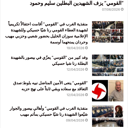
“القومي” يزف الشهيدين البطلين سليم وحمود
07/06/2026
منفذية الغرب في “القومي” أقامت احتفالاً تكريمياً
لشهيدة العطاء القومي رنا شيّا حسيكي وللشهيدة
الإعلامية سوزان الخليل بحضور شعبي وحزبي مهيب
وحردان يمنحهما أوسمة
19/04/2026
وفد كبير من “القومي” يعزّي في بيصور بالشهيدة
البطلة رنا شيا حسيكي
12/04/2026
“القومي” ينعى الأمين المناضل نبيه بلوط:صدق
التعاقد مع سعاده وبقي ثابتاً على نهج حزبه
12/04/2026
منفذية الغرب في القومي” وأهالي بيصور والجوار
شيّعوا الشهيدة رنا شيّا حسيكي بمأتم مهيب
09/04/2026