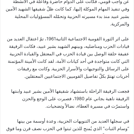
عن واجب قومي، فكانت على الدوام حاضرة وفاعلة في الأنشطة
وفي تنفيذ المهام الموكلة إليها، كما كانت ظلّ شقيقها الشهيد الأمين
بشير عبيد منذ بدء مسيرته الحزبية وتحمّله المسؤوليات المحلية
والمركزية.
على اثر الثورة القومية الاجتماعية الثانية1961، تمّ اعتقال العديد من
قيادات الحزب ومناضليه، وبينهم الشهيد بشير عبيد، فكانت الرفيقة
عفيفة حلقة الوصل بين قيادة الحزب في المعتقل والقيادة الحزبية
التي كانت متواجدة في أحد كيانات الأمة، لقد كانت الأمينة المؤتمنة
على الرسائل والتوجيهات والأسرار الحزبية. وكانت مع رفيقات
أخريات تهتمّ بكلّ تفاصيل القوميين الاجتماعيين المعتقلين.
فجعت الرفيقة الراحلة باستشهاد شقيقها الأمين بشير عبيد وابنتها
الرفيقة ناهية بجاني عام 1980، فصبرت على الوجع والحزن
واستمرّت في مسيرة العطاء، نضالاً وتضحيات.
في سجلها العديد من التنويهات الحزبية، وعدة أوسمة من بينها
“وسام الثبات” الذي يُمنح للذين ثبتوا في الحزب نصف قرن وما فوق