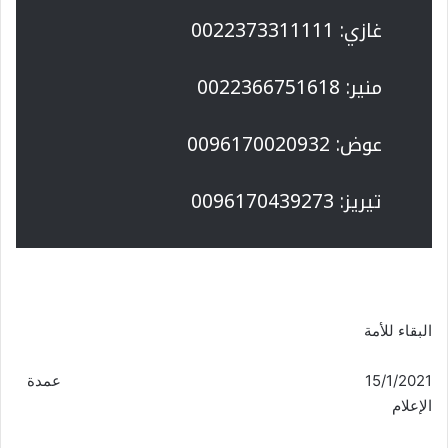
غازي: 0022373311111
منير: 0022366751618
عوض: 0096170020932
تيريز: 0096170439273
البقاء للأمة
15/1/2021 عمدة
الإعلام