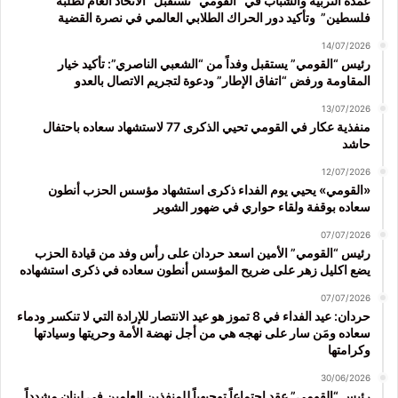
عمدة التربية والشباب في “القومي” تستقبل “الاتحاد العام لطلبة
فلسطين” وتأكيد دور الحراك الطلابي العالمي في نصرة القضية
14/07/2026
رئيس “القومي” يستقبل وفداً من “الشعبي الناصري”: تأكيد خيار
المقاومة ورفض “اتفاق الإطار” ودعوة لتجريم الاتصال بالعدو
13/07/2026
منفذية عكار في القومي تحيي الذكرى 77 لاستشهاد سعاده باحتفال
حاشد
12/07/2026
«القومي» يحيي يوم الفداء ذكرى استشهاد مؤسس الحزب أنطون
سعاده بوقفة ولقاء حواري في ضهور الشوير
07/07/2026
رئيس “القومي” الأمين اسعد حردان على رأس وفد من قيادة الحزب
يضع اكليل زهر على ضريح المؤسس أنطون سعاده في ذكرى استشهاده
07/07/2026
حردان: عيد الفداء في 8 تموز هو عيد الانتصار للإرادة التي لا تنكسر ودماء
سعاده ومَن سار على نهجه هي من أجل نهضة الأمة وحريتها وسيادتها
وكرامتها
30/06/2026
رئيس “القومي” عقد اجتماعاً توجيهياً للمنفذين العامين في لبنان مشدداً