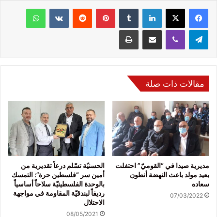
فيسبوك
‫X
لينكدإن
‏Tumblr
بينتيريست
‏Reddit
‏VKontakte
واتساب
تيلقرام
ڤايبر
مشاركة عبر البريد
طباعة
مقالات ذات صلة
مديرية صيدا في “القوميّ” احتفلت
الحسنيّة تسّلم درعاً تقديرية من
بعيد مولد باعث النهضة أنطون
أمين سر “فلسطين حرة”: التمسك
سعاده
بالوحدة الفلسطينيّة سلاحاً أساسياً
رديفاً لبندقيّة المقاومة في مواجهة
07/03/2022
الاحتلال
08/05/2021