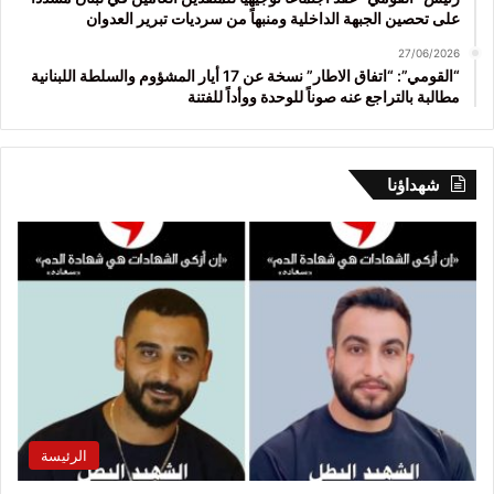
على تحصين الجبهة الداخلية ومنبهاً من سرديات تبرير العدوان
27/06/2026
“القومي”: “اتفاق الاطار” نسخة عن 17 أيار المشؤوم والسلطة اللبنانية
مطالبة بالتراجع عنه صوناً للوحدة ووأداً للفتنة
شهداؤنا
الرئيسة