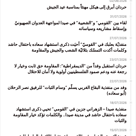
02/08/2026
حردان أبرق إلى هيكل مهنئاً بمناسبة عيد الجيش
31/07/2026
لقاء بين “القومي” و”الشعبية” في صيدا لمواجهة العدوان الصهيونيّ
وإسقاط مشاريعه وسياساته
27/07/2026
منفذيّة بعلبك في “القوميّ” أحيَت ذكرى استشهاد سعاده باحتفال حاشد
وكلمات أكدت التمسّك بثلاثيّة الشعب والجيش والمقاومة
23/07/2026
حردان استقبل وفداً من “الديمقراطية”: المقاومة حق ثابت وخيار لا
رجعة عنه ودعم صمود الفلسطينيين أولوية ولا أمان للاحتلال
22/07/2026
وفد من منفذية البقاع الغربي يسلّم “وسام الثبات” للرفيق نصر الزحلان
(أبو سعاده)
18/07/2026
منفذية صيدا – الزهراني جزين في “القومي” تحيي ذكرى استشهاد
سعاده باحتفال حاشد في مدينة صيدا.. والكلمات تؤكد خيار المقاومة
والثبات
15/07/2026