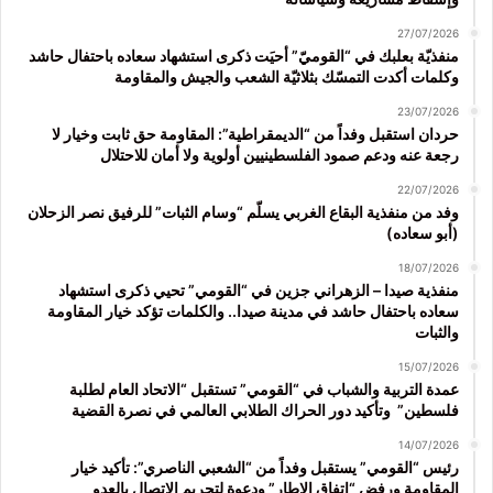
27/07/2026
منفذيّة بعلبك في “القوميّ” أحيَت ذكرى استشهاد سعاده باحتفال حاشد
وكلمات أكدت التمسّك بثلاثيّة الشعب والجيش والمقاومة
23/07/2026
حردان استقبل وفداً من “الديمقراطية”: المقاومة حق ثابت وخيار لا
رجعة عنه ودعم صمود الفلسطينيين أولوية ولا أمان للاحتلال
22/07/2026
وفد من منفذية البقاع الغربي يسلّم “وسام الثبات” للرفيق نصر الزحلان
(أبو سعاده)
18/07/2026
منفذية صيدا – الزهراني جزين في “القومي” تحيي ذكرى استشهاد
سعاده باحتفال حاشد في مدينة صيدا.. والكلمات تؤكد خيار المقاومة
والثبات
15/07/2026
عمدة التربية والشباب في “القومي” تستقبل “الاتحاد العام لطلبة
فلسطين” وتأكيد دور الحراك الطلابي العالمي في نصرة القضية
14/07/2026
رئيس “القومي” يستقبل وفداً من “الشعبي الناصري”: تأكيد خيار
المقاومة ورفض “اتفاق الإطار” ودعوة لتجريم الاتصال بالعدو