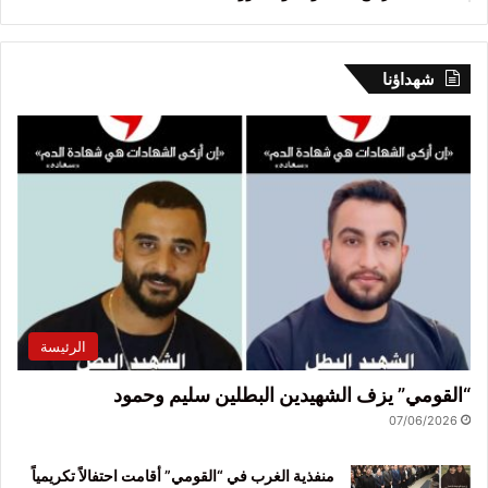
شهداؤنا
الرئيسة
“القومي” يزف الشهيدين البطلين سليم وحمود
07/06/2026
منفذية الغرب في “القومي” أقامت احتفالاً تكريمياً