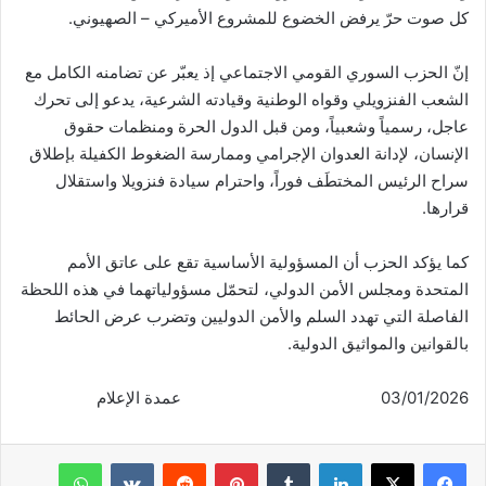
كل صوت حرّ يرفض الخضوع للمشروع الأميركي – الصهيوني.
إنّ الحزب السوري القومي الاجتماعي إذ يعبّر عن تضامنه الكامل مع
الشعب الفنزويلي وقواه الوطنية وقيادته الشرعية، يدعو إلى تحرك
عاجل، رسمياً وشعبياً، ومن قبل الدول الحرة ومنظمات حقوق
الإنسان، لإدانة العدوان الإجرامي وممارسة الضغوط الكفيلة بإطلاق
سراح الرئيس المختطَف فوراً، واحترام سيادة فنزويلا واستقلال
قرارها.
كما يؤكد الحزب أن المسؤولية الأساسية تقع على عاتق الأمم
المتحدة ومجلس الأمن الدولي، لتحمّل مسؤولياتهما في هذه اللحظة
الفاصلة التي تهدد السلم والأمن الدوليين وتضرب عرض الحائط
بالقوانين والمواثيق الدولية.
03/01/2026 عمدة الإعلام
فيسبوك
‫X
لينكدإن
‏Tumblr
بينتيريست
‏Reddit
‏VKontakte
واتساب