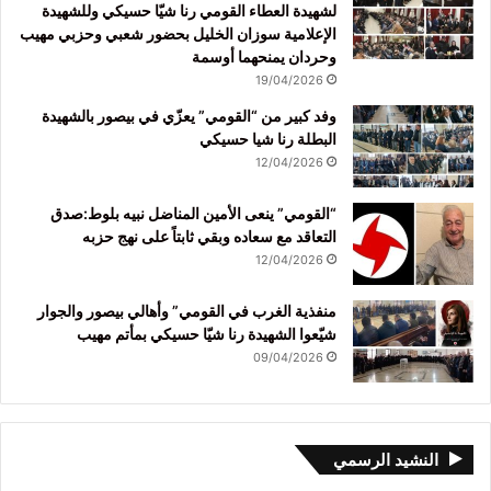
لشهيدة العطاء القومي رنا شيّا حسيكي وللشهيدة
الإعلامية سوزان الخليل بحضور شعبي وحزبي مهيب
وحردان يمنحهما أوسمة
19/04/2026
وفد كبير من “القومي” يعزّي في بيصور بالشهيدة
البطلة رنا شيا حسيكي
12/04/2026
“القومي” ينعى الأمين المناضل نبيه بلوط:صدق
التعاقد مع سعاده وبقي ثابتاً على نهج حزبه
12/04/2026
منفذية الغرب في القومي” وأهالي بيصور والجوار
شيّعوا الشهيدة رنا شيّا حسيكي بمأتم مهيب
09/04/2026
النشيد الرسمي