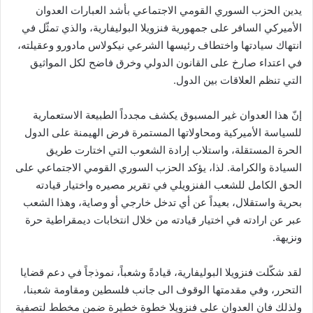
يدين الحزب السوري القومي الاجتماعي بأشد العبارات العدوان
الأميركي السافر على جمهورية فنزويلا البوليفارية، والذي تمثّل في
انتهاك سيادتها واختطاف رئيسها الشرعي نيكولاس مادورو وعقيلته،
في اعتداء صارخ على القانون الدولي وخرق فاضح لكل المواثيق
التي تنظم العلاقات بين الدول.
إنّ هذا العدوان غير المسبوق يكشف مجدداً الطبيعة الاستعمارية
للسياسة الأميركية ومحاولاتها المستمرة فرض الهيمنة على الدول
الحرة المستقلة، واستلاب إرادة الشعوب التي اختارت طريق
السيادة والكرامة. لذا، يؤكد الحزب السوري القومي الاجتماعي على
الحق الكامل للشعب الفنزويلي في تقرير مصيره واختيار قيادته
بحرية واستقلال، بعيداً عن أي تدخل خارجي أو وصاية، وهذا الشعب
عبر عن ارادته في اختيار قيادته من خلال انتخابات ديمقراطية حرة
ونزيهة.
لقد شكّلت فنزويلا البوليفارية، قيادةً وشعباً، نموذجاً في دعم قضايا
التحرر، وفي مقدمتها الوقوف الى جانب فلسطين ومقاومة شعبنا،
ولذلك فان العدوان على فنزويلا خطوة خطيرة ضمن مخطط لتصفية