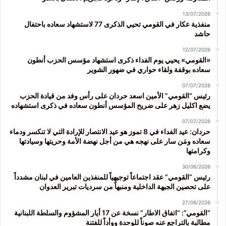
13/07/2026
منفذية عكار في القومي تحيي الذكرى 77 لاستشهاد سعاده باحتفال
حاشد
12/07/2026
«القومي» يحيي يوم الفداء ذكرى استشهاد مؤسس الحزب أنطون
سعاده بوقفة ولقاء حواري في ضهور الشوير
07/07/2026
رئيس “القومي” الأمين اسعد حردان على رأس وفد من قيادة الحزب
يضع اكليل زهر على ضريح المؤسس أنطون سعاده في ذكرى استشهاده
07/07/2026
حردان: عيد الفداء في 8 تموز هو عيد الانتصار للإرادة التي لا تنكسر ودماء
سعاده ومَن سار على نهجه هي من أجل نهضة الأمة وحريتها وسيادتها
وكرامتها
30/06/2026
رئيس “القومي” عقد اجتماعاً توجيهياً للمنفذين العامين في لبنان مشدداً
على تحصين الجبهة الداخلية ومنبهاً من سرديات تبرير العدوان
27/06/2026
“القومي”: “اتفاق الاطار” نسخة عن 17 أيار المشؤوم والسلطة اللبنانية
مطالبة بالتراجع عنه صوناً للوحدة ووأداً للفتنة