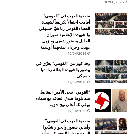
07/06/2026
منفذية الغرب في “القومي”
أقامت احتفالاً تكريمياً لشهيدة
العطاء القومي رنا شيّا حسيكي
وللشهيدة الإعلامية سوزان
الخليل بحضور شعبي وحزبي
مهيب وحردان يمنحهما أوسمة
19/04/2026
وفد كبير من “القومي” يعزّي في
بيصور بالشهيدة البطلة رنا شيا
حسيكي
12/04/2026
“القومي” ينعى الأمين المناضل
نبيه بلوط:صدق التعاقد مع سعاده
وبقي ثابتاً على نهج حزبه
12/04/2026
منفذية الغرب في القومي”
وأهالي بيصور والجوار شيّعوا
الشهيدة رنا شيّا حسيكي بمأتم