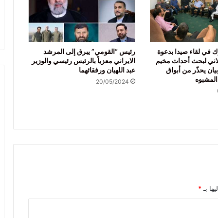
 في لقاء صيدا بدعوة
رئيس “القومي” يبرق إلى المرشد
لاني لبحث أحداث مخيم
الايراني معزياً بالرئيس رئيسي والوزير
يان يحذّر من أبواق
عبد اللهيان ورفقائهما
 المشبوه
20/05/2024
يها بـ
*