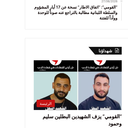
27/06/2026
“القومي”: “اتفاق الاطار” نسخة عن 17 أيار المشؤوم
والسلطة اللبنانية مطالبة بالتراجع عنه صوناً للوحدة
ووأداً للفتنة
شهداؤنا
الرئيسة
“القومي” يزف الشهيدين البطلين سليم
وحمود