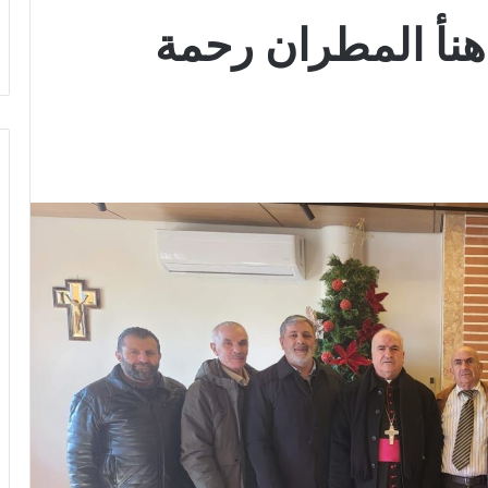
هنأ المطران رحمة