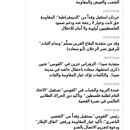
الشعب والجيش والمقاومة
23/07/2026
حردان استقبل وفداً من “الديمقراطية”: المقاومة
حق ثابت وخيار لا رجعة عنه ودعم صمود
الفلسطينيين أولوية ولا أمان للاحتلال
22/07/2026
وفد من منفذية البقاع الغربي يسلّم “وسام الثبات”
للرفيق نصر الزحلان (أبو سعاده)
18/07/2026
منفذية صيدا – الزهراني جزين في “القومي” تحيي
ذكرى استشهاد سعاده باحتفال حاشد في مدينة
صيدا.. والكلمات تؤكد خيار المقاومة والثبات
15/07/2026
عمدة التربية والشباب في “القومي” تستقبل “الاتحاد
العام لطلبة فلسطين” وتأكيد دور الحراك الطلابي
العالمي في نصرة القضية
14/07/2026
رئيس “القومي” يستقبل وفداً من “الشعبي
الناصري”: تأكيد خيار المقاومة ورفض “اتفاق الإطار”
ودعوة لتجريم الاتصال بالعدو