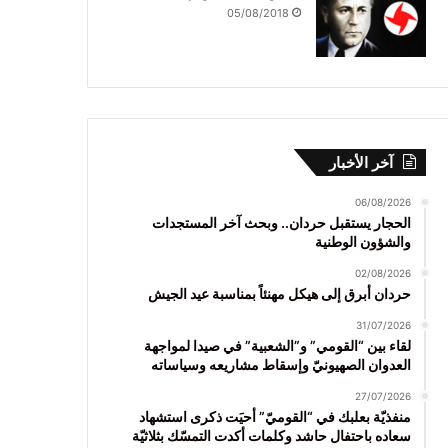
05/08/2018
آخر الأخبار
06/08/2026
الحجار يستقبل حردان.. وبحث آخر المستجدات
والشؤون الوطنية
02/08/2026
حردان أبرق إلى هيكل مهنئاً بمناسبة عيد الجيش
31/07/2026
لقاء بين “القومي” و”الشعبية” في صيدا لمواجهة
العدوان الصهيونيّ وإسقاط مشاريعه وسياساته
27/07/2026
منفذيّة بعلبك في “القوميّ” أحيَت ذكرى استشهاد
سعاده باحتفال حاشد وكلمات أكدت التمسّك بثلاثيّة