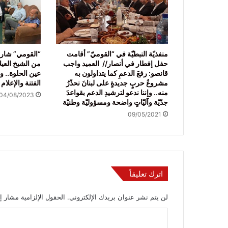
منفذيّة النبطيّة في “القوميّ” أقامت
“القومي” شارك
حفل إفطار في أنصار// العميد واجب
من الشيخ العي
قانصو: رفعَ الدعمِ كما يتداولون به
عين الحلوة.. وب
مشروعُ حربٍ جديدةٍ على لبنانَ نحذّرُ
الفتنة والإعلام
منه.. وإننا ندعو لترشيدِ الدعم بقواعدَ
04/08/2023
جدّيّة وآليّاتٍ واضحة ومسؤوليّة وطنيّة
09/05/2021
اترك تعليقاً
لن يتم نشر عنوان بريدك الإلكتروني.
الحقول الإلزامية مشار إل
ا