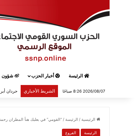
الرئيسة
أخبار الحزب
شؤون س
الشريط الأخباري
حردان أبرق
2026/08/07 8:26 صباحًا
الرئيسية
/
الرئيسة
/
“القومي” في بعلبك هنأ المطران رحمة ب
الرئيسة
الفروع