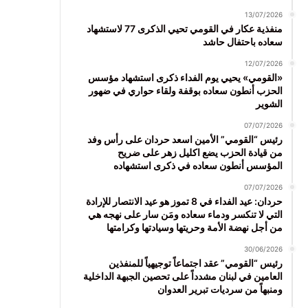
13/07/2026
منفذية عكار في القومي تحيي الذكرى 77 لاستشهاد
سعاده باحتفال حاشد
12/07/2026
«القومي» يحيي يوم الفداء ذكرى استشهاد مؤسس
الحزب أنطون سعاده بوقفة ولقاء حواري في ضهور
الشوير
07/07/2026
رئيس “القومي” الأمين اسعد حردان على رأس وفد
من قيادة الحزب يضع اكليل زهر على ضريح
المؤسس أنطون سعاده في ذكرى استشهاده
07/07/2026
حردان: عيد الفداء في 8 تموز هو عيد الانتصار للإرادة
التي لا تنكسر ودماء سعاده ومَن سار على نهجه هي
من أجل نهضة الأمة وحريتها وسيادتها وكرامتها
30/06/2026
رئيس “القومي” عقد اجتماعاً توجيهياً للمنفذين
العامين في لبنان مشدداً على تحصين الجبهة الداخلية
ومنبهاً من سرديات تبرير العدوان