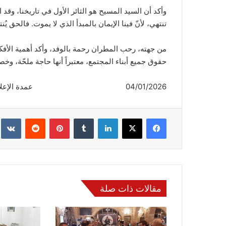
وأكد أن السيد المسيح هو الثائر الأول في تاريخنا، وقد 
تنتهي، لأنّ فينا الإيمان بالمبدأ الذي لا يموت. فالحق ي
من جهته، رحب المطران رحمة بالوفد، وأكد أهمية الأفك
حقوق جميع أبناء المجتمع، معتبراً أنها حاجة ملحّة، وخ
04/01/2026 عمدة الإعلام
فيسبوك
‫X
لينكدإن
‏Tumblr
بينتيريست
‏Reddit
‏te
مقالات ذات صلة