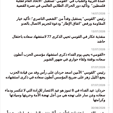
عمدة التربية والشباب في “القومي” تستقبل “الاتحاد العام لطلبة
فلسطين” وتأكيد دور الحراك الطلابي العالمي في نصرة القضية
14/07/2026
رئيس “القومي” يستقبل وفداً من “الشعبي الناصري”: تأكيد خيار
المقاومة ورفض “اتفاق الإطار” ودعوة لتجريم الاتصال بالعدو
13/07/2026
منفذية عكار في القومي تحيي الذكرى 77 لاستشهاد سعاده باحتفال
حاشد
12/07/2026
«القومي» يحيي يوم الفداء ذكرى استشهاد مؤسس الحزب أنطون
سعاده بوقفة ولقاء حواري في ضهور الشوير
07/07/2026
رئيس “القومي” الأمين اسعد حردان على رأس وفد من قيادة الحزب
يضع اكليل زهر على ضريح المؤسس أنطون سعاده في ذكرى استشهاده
07/07/2026
حردان: عيد الفداء في 8 تموز هو عيد الانتصار للإرادة التي لا تنكسر ودماء
سعاده ومَن سار على نهجه هي من أجل نهضة الأمة وحريتها وسيادتها
وكرامتها
30/06/2026
رئيس “القومي” عقد اجتماعاً توجيهياً للمنفذين العامين في لبنان مشدداً