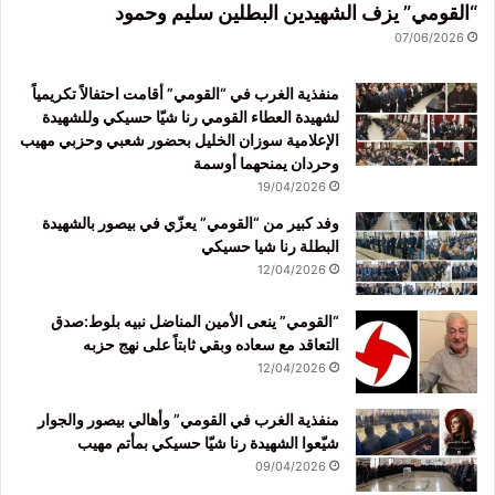
“القومي” يزف الشهيدين البطلين سليم وحمود
07/06/2026
منفذية الغرب في “القومي” أقامت احتفالاً تكريمياً
لشهيدة العطاء القومي رنا شيّا حسيكي وللشهيدة
الإعلامية سوزان الخليل بحضور شعبي وحزبي مهيب
وحردان يمنحهما أوسمة
19/04/2026
وفد كبير من “القومي” يعزّي في بيصور بالشهيدة
البطلة رنا شيا حسيكي
12/04/2026
“القومي” ينعى الأمين المناضل نبيه بلوط:صدق
التعاقد مع سعاده وبقي ثابتاً على نهج حزبه
12/04/2026
منفذية الغرب في القومي” وأهالي بيصور والجوار
شيّعوا الشهيدة رنا شيّا حسيكي بمأتم مهيب
09/04/2026