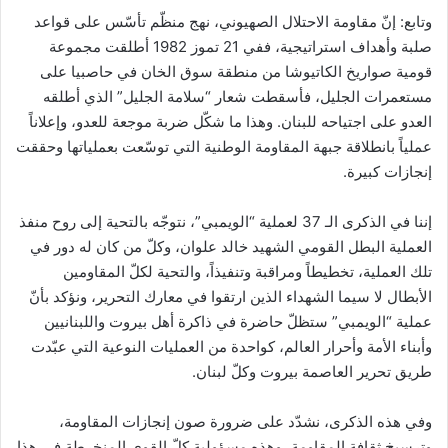
وتابع: إنّ مقاومة الاحتلال الصهيوني، نهج منظّم تأسّس على قواعد
صلبة وأهداف استراتيجية، ففي 21 تموز 1982 أطلقت مجموعة
قومية صواريخ الكاتيوشا من منطقة سوق الخان في حاصبيا على
مستعمرات الجليل، فأسقطت شعار “سلامة الجليل” الذي أطلقه
العدو على اجتياحه للبنان. وهذا ما شكّل ضربة موجعة للعدو، وإعلاناً
عملياً بانطلاقة جبهة المقاومة الوطنية التي توسّعت بعملياتها وحققت
إنجازات كبيرة.
إننا في الذكرى الـ 37 لعملية “الويمبي”، نتوجّه بالتحية إلى روح منفذ
العملية البطل القومي الشهيد خالد علوان، وكلّ من كان له دور في
تلك العملية، تخطيطاً ومراقبة وتنفيذاً، والتحية لكلّ المقاومين
الأبطال لا سيما الشهداء الذين ارتقوا في معارك التحرير، ونؤكد بأنّ
عملية “الويمبي” ستظلّ حاضرة في ذاكرة أهل بيروت واللبنانيين
وأبناء الأمة وأحرار العالم، كواحدة من العمليات النوعية التي عبّدت
طريق تحرير العاصمة بيروت وكلّ لبنان.
وفي هذه الذكرى، نشدّد على ضرورة صون إنجازات المقاومة،
وترسيخ ثقافة المقاومة، وهذه مسؤولية كلّ القوى المنخرطة في هذا