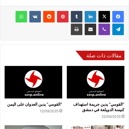
فيسبوك
‫X
لينكدإن
‏Tumblr
بينتيريست
‏Reddit
‏VKontakte
واتساب
تيلقرام
ڤايبر
مشاركة عبر البريد
طباعة
مقالات ذات صلة
“القومي” يدين جريمة استهداف
“القومي” يدين العدوان على اليمن
كنيسة الدويلعة في دمشق
12/09/2025
22/06/2025