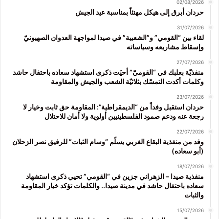
02/08/2026
حردان أبرق إلى هيكل مهنئاً بمناسبة عيد الجيش
31/07/2026
لقاء بين “القومي” و”الشعبية” في صيدا لمواجهة العدوان الصهيونيّ
وإسقاط مشاريعه وسياساته
27/07/2026
منفذيّة بعلبك في “القوميّ” أحيَت ذكرى استشهاد سعاده باحتفال حاشد
وكلمات أكدت التمسّك بثلاثيّة الشعب والجيش والمقاومة
23/07/2026
حردان استقبل وفداً من “الديمقراطية”: المقاومة حق ثابت وخيار لا
رجعة عنه ودعم صمود الفلسطينيين أولوية ولا أمان للاحتلال
22/07/2026
وفد من منفذية البقاع الغربي يسلّم “وسام الثبات” للرفيق نصر الزحلان
(أبو سعاده)
18/07/2026
منفذية صيدا – الزهراني جزين في “القومي” تحيي ذكرى استشهاد
سعاده باحتفال حاشد في مدينة صيدا.. والكلمات تؤكد خيار المقاومة
والثبات
15/07/2026