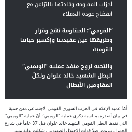
أحزاب المقاومة وقادتها بالتزامن مع
انفضاح عودة العملاء
“القومي”: المقاومة نهج وقرار
وطريقها عين عقيدتنا وإكسير حياتنا
القومية
والتحية لروح منفذ عملية “الويمبي”
البطل الشهيد خالد علوان ولكلّ
المقاومين الأبطال
أكدّ عميد الإعلام في الحزب السوري القومي الاجتماعي معن حمية
في بيان أصدره بمناسبة ذكرى عملية “الويمبي”: أنّ عملية “الويمبي”
التي نفذها البطل القومي الشهيد خالد علوان قبل 37 عاماً في شارع
الحمرا ـ بيروت، ضدّ قوات الاحتلال الصهيوني، شكلت بداية مسار