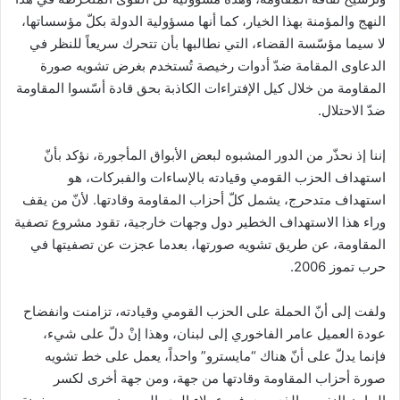
النهج والمؤمنة بهذا الخيار، كما أنها مسؤولية الدولة بكلّ مؤسساتها،
لا سيما مؤسّسة القضاء، التي نطالبها بأن تتحرك سريعاً للنظر في
الدعاوى المقامة ضدّ أدوات رخيصة تُستخدم بغرض تشويه صورة
المقاومة من خلال كيل الإفتراءات الكاذبة بحق قادة أسّسوا المقاومة
ضدّ الاحتلال.
إننا إذ نحذّر من الدور المشبوه لبعض الأبواق المأجورة، نؤكد بأنّ
استهداف الحزب القومي وقيادته بالإساءات والفبركات، هو
استهداف متدحرج، يشمل كلّ أحزاب المقاومة وقادتها. لأنّ من يقف
وراء هذا الاستهداف الخطير دول وجهات خارجية، تقود مشروع تصفية
المقاومة، عن طريق تشويه صورتها، بعدما عجزت عن تصفيتها في
حرب تموز 2006.
ولفت إلى أنّ الحملة على الحزب القومي وقيادته، تزامنت وانفضاح
عودة العميل عامر الفاخوري إلى لبنان، وهذا إنْ دلّ على شيء،
فإنما يدلّ على أنّ هناك “مايسترو” واحداً، يعمل على خط تشويه
صورة أحزاب المقاومة وقادتها من جهة، ومن جهة أخرى لكسر