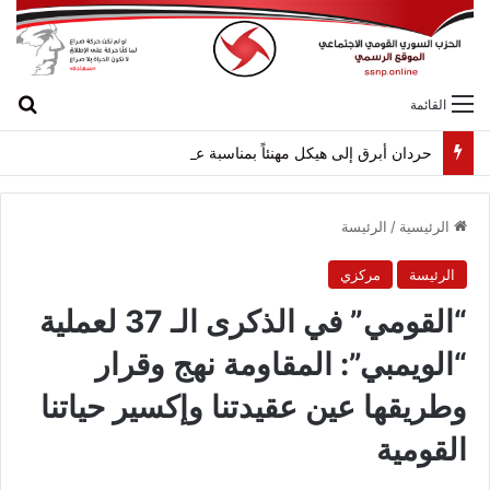
بح
القائمة
حردان أبرق إلى هيكل مهنئاً بمناسبة عيد الجيش
الرئيسية
/
الرئيسة
الرئيسة
مركزي
“القومي” في الذكرى الـ 37 لعملية
“الويمبي”: المقاومة نهج وقرار
وطريقها عين عقيدتنا وإكسير حياتنا
القومية