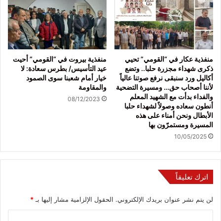
منفذية عكار في “القومي” تحيي
منفذية بيروت في “القومي” أحيت
ذكرى شهداء مجزرة حلبا.. وتضع
عيد التأسيس/ بطرس سعادة: لا
أكاليل ورد سنبقى نرفع صوتنا عالياً
خيار أمام شعبنا سوى الصمود
لأننا أصحاب حق… ومسيرة التضحية
والمقاومة
والفداء بدأت مع الشهيد المعلم
08/12/2023
أنطون سعاده وصولاً لشهداء حلبا
الأبطال ونحن أمناء على هذه
المسيرة ومستمرّون بها
10/05/2025
اترك تعليقاً
لن يتم نشر عنوان بريدك الإلكتروني.
الحقول الإلزامية مشار إليها بـ
*
ا