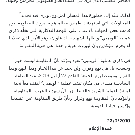
الحاجز النفسي الذي يرى في عملاء العدو الصهيوني مجرمين وخونة.
لذلك، ننبّه إلى خطورة هذا المسار المزدوج، ونرى فيه تجديداً
للمحاولات التي استهدفت طمس معالم هوية بيروت المقاومة، يوم
قامت بعض الجهات بالاعتداء على اللوحة التذكارية التي تخلّد ذكرى
عملية “الويمبي” وبطلها الشهيد خالد علوان، وهو الأمر الذي تصدّينا
له بحزم، مؤكدين بأنّ لبيروت هوية واحدة، هي هوية المقاومة.
في ذكرى عملية “الويمبي” نعود ونؤكد بأنّ المقاومة ليست خياراً
وحسب، بل هي نهج وقرار، ولن نحيد عن هذا الخيار وهذا النهج وهذا
القرار. وموعدنا يوم الجمعة القادم 27 أيلول 2019، عند الساعة
السادسة مساء، في مكان تنفيذ عملية “الويمبي” لنقف معاً تحية
لمنفذ العملية الشهيد خالد علوان وكلّ شهداء الحزب والمقاومة،
ولنؤكد بأنّ المقاومة نهج وقرار، وبأنّ طريق المقاومة عين عقيدتنا
وإكسير حياتنا القومية.
23/9/2019
عمدة الإعلام