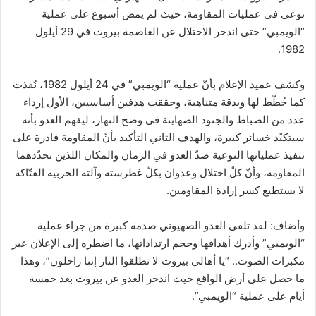
نوعي في عمليات المقاومة، حيث لم يمض أسبوع على عملية
“الويمبي” حتى اندحر الاحتلال عن العاصمة بيروت في 29 أيلول
1982.
وكشف عميد الإعلام بأنّ عملية “الويمبي” في 24 أيلول 1982، نُفذت
كما خُطّط لها وبدقة متناهية، وحققت هدفين أساسيين، الأول إرداء
عدد من الضباط والجنود الصهاينة في وضح النهار، ليفهم العدو بأنه
سيتكبّد خسائر كبيرة، والهدف الثاني التأكيد بأنّ المقاومة قادرة على
تنفيذ عملياتها النوعية ضدّ العدو في الزمان والمكان اللذين تحدّدهما
المقاومة، وأنّ كلّ احتلال وعدوان بكلّ غطرسته وآلته الحربية الفتّاكة
لا يستطيع كسر إرادة المقاومين.
وأضاف: لقد تلقى العدو الصهيوني صدمة كبيرة من جراء عملية
“الويمبي” وأدرك أهدافها وحجم ارتداداتها، ما اضطره إلى الإعلان عبر
مكبرات الصوت.. “يا أهالي بيروت لا تطلقوا النار إننا راحلون”، وهذا
ما حصل على أرض الواقع حيث اندحر العدو عن بيروت بعد خمسة
أيام على عملية “الويمبي”.