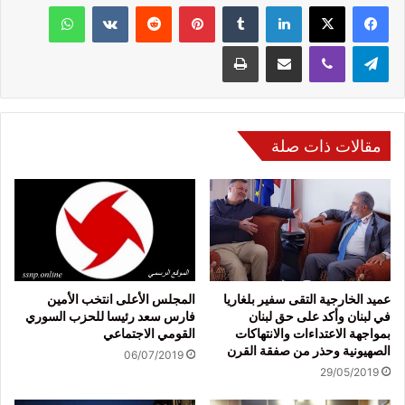
فيسبوك
‫X
لينكدإن
‏Tumblr
بينتيريست
‏Reddit
‏VKontakte
واتساب
تيلقرام
ڤايبر
مشاركة عبر البريد
طباعة
مقالات ذات صلة
عميد الخارجية التقى سفير بلغاريا
المجلس الأعلى انتخب الأمين
في لبنان وأكد على حق لبنان
فارس سعد رئيسا للحزب السوري
بمواجهة الاعتداءات والانتهاكات
القومي الاجتماعي
الصهيونية وحذر من صفقة القرن
06/07/2019
29/05/2019