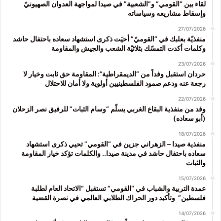
لقاء بين “القومي” و”الشعبية” في صيدا لمواجهة العدوان الصهيونيّ
وإسقاط مشاريعه وسياساته
27/07/2026
منفذيّة بعلبك في “القوميّ” أحيَت ذكرى استشهاد سعاده باحتفال حاشد
وكلمات أكدت التمسّك بثلاثيّة الشعب والجيش والمقاومة
23/07/2026
حردان استقبل وفداً من “الديمقراطية”: المقاومة حق ثابت وخيار لا
رجعة عنه ودعم صمود الفلسطينيين أولوية ولا أمان للاحتلال
22/07/2026
وفد من منفذية البقاع الغربي يسلّم “وسام الثبات” للرفيق نصر الزحلان
(أبو سعاده)
18/07/2026
منفذية صيدا – الزهراني جزين في “القومي” تحيي ذكرى استشهاد
سعاده باحتفال حاشد في مدينة صيدا.. والكلمات تؤكد خيار المقاومة
والثبات
15/07/2026
عمدة التربية والشباب في “القومي” تستقبل “الاتحاد العام لطلبة
فلسطين” وتأكيد دور الحراك الطلابي العالمي في نصرة القضية
14/07/2026