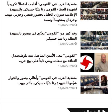
منفذية الغرب في “القومي” أقامت احتفالاً تكريمياً
لشهيدة العطاء القومي رنا شيّا حسيكي وللشهيدة
الإعلامية سوزان الخليل بحضور شعبي وحزبي مهيب
وحردان يمنحهما أوسمة
19/04/2026
وفد كبير من “القومي” يعزّي في بيصور بالشهيدة
البطلة رنا شيا حسيكي
12/04/2026
“القومي” ينعى الأمين المناضل نبيه بلوط:صدق
التعاقد مع سعاده وبقي ثابتاً على نهج حزبه
12/04/2026
منفذية الغرب في القومي” وأهالي بيصور والجوار
شيّعوا الشهيدة رنا شيّا حسيكي بمأتم مهيب
09/04/2026
النشيد الرسمي