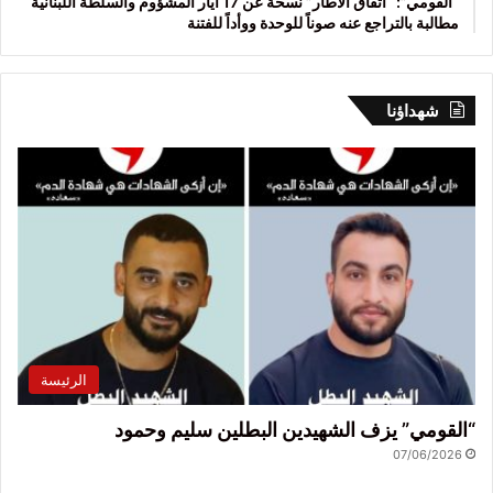
“القومي”: “اتفاق الاطار” نسخة عن 17 أيار المشؤوم والسلطة اللبنانية
مطالبة بالتراجع عنه صوناً للوحدة ووأداً للفتنة
شهداؤنا
الرئيسة
“القومي” يزف الشهيدين البطلين سليم وحمود
07/06/2026