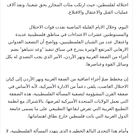
احتلاله لفلسطين، حيث ارتكب مئات المجازر بحق شعبنا، ونفذ آلاف
عمليات القتل والاعتقال والاقتلاع.
اليوم، وخلال الايام القليلة الماضية نفذت قوات الاحتلال
والمستوطنين عشرات الاعتداءات في مناطق فلسطينية عديدة
واعتقال عدد من الشبان الفلسطينيين، وواضح أن التصعيد العدواني
الارهابي المرتفع الوتيرة يندرج في سياق تنفيذ “وعد نتنياهو” بضم
أجزاء من الضفة الغربية ونهر الأردن، الأمر الذي يجب التصدي له بكل
وسائل القوة وعناصرها.
إن مخطط ضمّ أجزاء اضافية من الضفة الغربية ونهر الأردن إلى كيان
الاحتلال الغاصب، يلقى دعماً من الادارة الأميركية، لأنه الأساس في
صفقة القرن المشؤومة لتصفية المسألة الفلسطينية، هذه الصفقة
التى تعمل الولايات المتحدة الأميركية لفرضها، بالاشتراك مع انظمة
التطبيع العربية التي تفرض ايقاعها التطبيعي على ما يسمى جامعة
الدول العربية التي باتت فلسطين خارج نطاق اهتماماتها.
وأمام هذا التحدي البالغ الخطورة الذي يتهدد المسألة الفلسطينية، لا