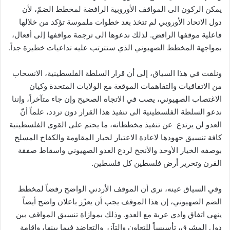
يمكن الركون الى المواقف الأوروبية الرافضة لمخطط الضمّ، لأن
دول الاتحاد الأوروبي لم تتخذ بعد خطوات ملموسة تؤكد من خلالها
فاعلية موقفها الرافض. لذلك ندعوها الى ترجمة مواقفها إلى أفعال،
بمواجهة المخطط الصهيوني الذي ستترتب عليه تداعيات خطيرة جداً.
ونلفت في هذا السياق، إلى أن قرار السلطة الفلسطينية، الانسحاب
من الاتفاقيات والتفاهمات الموقعة مع الولايات المتحدة وكيان
الاغتصاب الصهيوني، يصب في الاتجاه الصحيح وإن جاء متآخراً، وإننا
ندعو السلطة الفلسطينية الى تنفيذ هذا القرار دون تردد، علماً أنّ
العدو لن يرتدع عن تنفيذ مخططاته، ما يحتم على القوى الفلسطينية
كافة تنسيق جهودها لاعادة الاعتبار لخيار المقاومة والكفاح المسلح
بوصفه الخيار الأوحد والأنجح لردع العدو الصهيوني واسقاط صفقة
القرن وتحرير أرض فلسطين كل فلسطين.
وفي السياق عينه، نرى أن الموقف الأردني الواضح رفضاً لمخطط
الضم الصهيوني، إن هذا الموقف يجب أن يعزّز باعلان واضح أيضاً
ينهي اتفاق وادي عربة مع العدو. وذلك بموازاة تنسيق المواقف بين
دول المشرق، تأسيساً للتعاون والتآزر والتعاضد فيما بينها، وإقامة