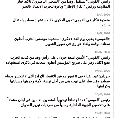
رئيس “القومي” يستقبل وفداً من “الشعبي الناصري”: تأكيد خيار
المقاومة ورفض “اتفاق الإطار” ودعوة لتجريم الاتصال بالعدو
13/07/2026
منفذية عكار في القومي تحيي الذكرى 77 لاستشهاد سعاده باحتفال
حاشد
12/07/2026
«القومي» يحيي يوم الفداء ذكرى استشهاد مؤسس الحزب أنطون
سعاده بوقفة ولقاء حواري في ضهور الشوير
07/07/2026
رئيس “القومي” الأمين اسعد حردان على رأس وفد من قيادة الحزب
يضع اكليل زهر على ضريح المؤسس أنطون سعاده في ذكرى استشهاده
07/07/2026
حردان: عيد الفداء في 8 تموز هو عيد الانتصار للإرادة التي لا تنكسر ودماء
سعاده ومَن سار على نهجه هي من أجل نهضة الأمة وحريتها وسيادتها
وكرامتها
30/06/2026
رئيس “القومي” عقد اجتماعاً توجيهياً للمنفذين العامين في لبنان مشدداً
على تحصين الجبهة الداخلية ومنبهاً من سرديات تبرير العدوان
27/06/2026