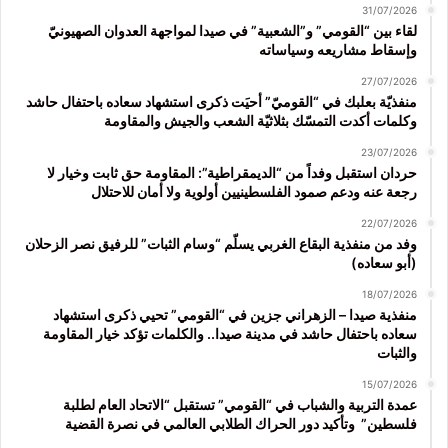
31/07/2026
لقاء بين “القومي” و”الشعبية” في صيدا لمواجهة العدوان الصهيونيّ
وإسقاط مشاريعه وسياساته
27/07/2026
منفذيّة بعلبك في “القوميّ” أحيَت ذكرى استشهاد سعاده باحتفال حاشد
وكلمات أكدت التمسّك بثلاثيّة الشعب والجيش والمقاومة
23/07/2026
حردان استقبل وفداً من “الديمقراطية”: المقاومة حق ثابت وخيار لا
رجعة عنه ودعم صمود الفلسطينيين أولوية ولا أمان للاحتلال
22/07/2026
وفد من منفذية البقاع الغربي يسلّم “وسام الثبات” للرفيق نصر الزحلان
(أبو سعاده)
18/07/2026
منفذية صيدا – الزهراني جزين في “القومي” تحيي ذكرى استشهاد
سعاده باحتفال حاشد في مدينة صيدا.. والكلمات تؤكد خيار المقاومة
والثبات
15/07/2026
عمدة التربية والشباب في “القومي” تستقبل “الاتحاد العام لطلبة
فلسطين” وتأكيد دور الحراك الطلابي العالمي في نصرة القضية