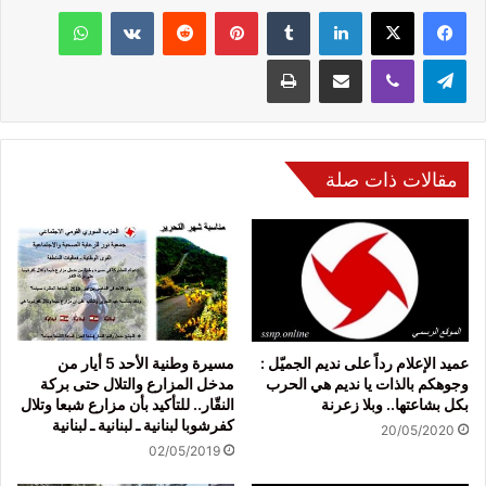
فيسبوك
‫X
لينكدإن
‏Tumblr
بينتيريست
‏Reddit
‏VKontakte
واتساب
تيلقرام
ڤايبر
مشاركة عبر البريد
طباعة
مقالات ذات صلة
عميد الإعلام رداً على نديم الجميّل :
مسيرة وطنية الأحد 5 أيار من
وجوهكم بالذات يا نديم هي الحرب
مدخل المزارع والتلال حتى بركة
بكل بشاعتها.. وبلا زعرنة
النقّار.. للتأكيد بأن مزارع شبعا وتلال
كفرشوبا لبنانية ـ لبنانية ـ لبنانية
20/05/2020
02/05/2019