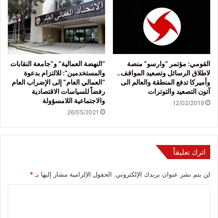
القومي: مؤتمر “وارسو” منصة
“النهضة العمالية” و”جامعة النقابات
لاطلاق الرسائل وتصعيد المواقف..
والمستخدمين”: للالتزام بدعوة
وأميركا تدفع المنطقة والعالم الى
“العمالي العام” إلى الإضراب العام
آتون التصعيد والتوترات
رفضاً للسياسات الاقتصادية
والاجتماعية اللامسؤولة
12/02/2019
26/05/2021
اترك تعليقاً
لن يتم نشر عنوان بريدك الإلكتروني.
الحقول الإلزامية مشار إليها بـ
*
ا
ل