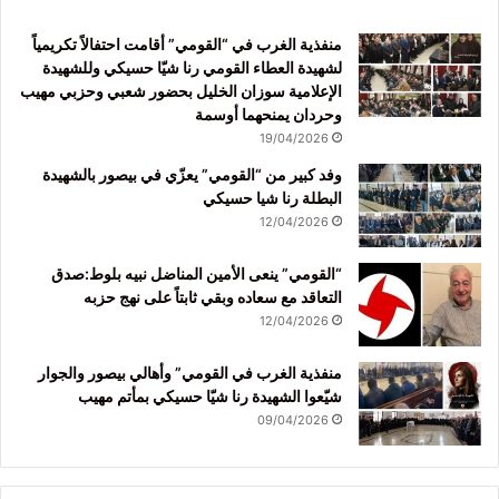
منفذية الغرب في “القومي” أقامت احتفالاً تكريمياً
لشهيدة العطاء القومي رنا شيّا حسيكي وللشهيدة
الإعلامية سوزان الخليل بحضور شعبي وحزبي مهيب
وحردان يمنحهما أوسمة
19/04/2026
وفد كبير من “القومي” يعزّي في بيصور بالشهيدة
البطلة رنا شيا حسيكي
12/04/2026
“القومي” ينعى الأمين المناضل نبيه بلوط:صدق
التعاقد مع سعاده وبقي ثابتاً على نهج حزبه
12/04/2026
منفذية الغرب في القومي” وأهالي بيصور والجوار
شيّعوا الشهيدة رنا شيّا حسيكي بمأتم مهيب
09/04/2026