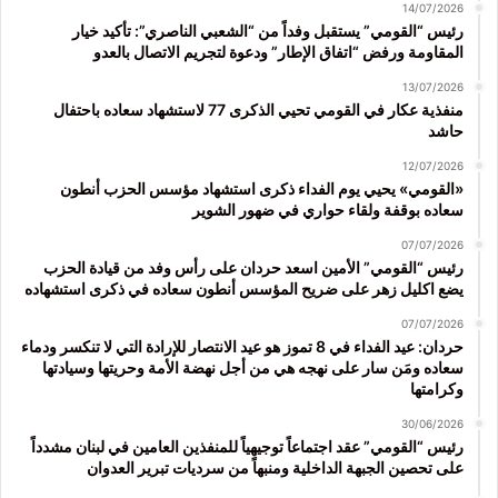
14/07/2026
رئيس “القومي” يستقبل وفداً من “الشعبي الناصري”: تأكيد خيار
المقاومة ورفض “اتفاق الإطار” ودعوة لتجريم الاتصال بالعدو
13/07/2026
منفذية عكار في القومي تحيي الذكرى 77 لاستشهاد سعاده باحتفال
حاشد
12/07/2026
«القومي» يحيي يوم الفداء ذكرى استشهاد مؤسس الحزب أنطون
سعاده بوقفة ولقاء حواري في ضهور الشوير
07/07/2026
رئيس “القومي” الأمين اسعد حردان على رأس وفد من قيادة الحزب
يضع اكليل زهر على ضريح المؤسس أنطون سعاده في ذكرى استشهاده
07/07/2026
حردان: عيد الفداء في 8 تموز هو عيد الانتصار للإرادة التي لا تنكسر ودماء
سعاده ومَن سار على نهجه هي من أجل نهضة الأمة وحريتها وسيادتها
وكرامتها
30/06/2026
رئيس “القومي” عقد اجتماعاً توجيهياً للمنفذين العامين في لبنان مشدداً
على تحصين الجبهة الداخلية ومنبهاً من سرديات تبرير العدوان