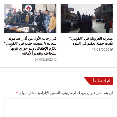
مديرية العزونيّة في “القومي”
في رحاب الأول من آذار عيد مولد
نفّذت حملة تعقيم في البلدة
سعاده // منفذية حلب في “القومي”
تكرّم الإطفائي وليد حوري تنويهاً
17/03/2020
بشجاعته وتقديراً لأمانته
04/03/2023
اترك تعليقاً
لن يتم نشر عنوان بريدك الإلكتروني.
الحقول الإلزامية مشار إليها بـ
*
ا
ل