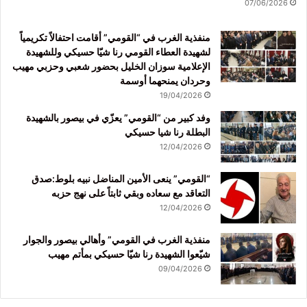
07/06/2026
منفذية الغرب في “القومي” أقامت احتفالاً تكريمياً
لشهيدة العطاء القومي رنا شيّا حسيكي وللشهيدة
الإعلامية سوزان الخليل بحضور شعبي وحزبي مهيب
وحردان يمنحهما أوسمة
19/04/2026
وفد كبير من “القومي” يعزّي في بيصور بالشهيدة
البطلة رنا شيا حسيكي
12/04/2026
“القومي” ينعى الأمين المناضل نبيه بلوط:صدق
التعاقد مع سعاده وبقي ثابتاً على نهج حزبه
12/04/2026
منفذية الغرب في القومي” وأهالي بيصور والجوار
شيّعوا الشهيدة رنا شيّا حسيكي بمأتم مهيب
09/04/2026