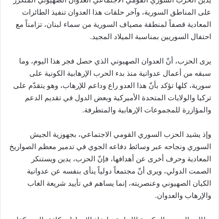
على المناطق السورية، وآخر حلقات هذا العدوان تنفيذ الطائرات
المعادية قصفاً لمنطقة مصياف السورية من سماء لبنان، تزامناً مع
احتفال السوريين بمناسبة الميلاد المجيد.
يرى الحزب، أنّ العدوان الصهيوني الذي حصل فجر هذا اليوم، وما
سبقه من أعمال عدوانية منذ بدء الحرب الإرهابية الكونية على
سورية، كلها تؤكد بأنّ هذا العدو راع وداعم للإرهاب، وهو يتقدّم على
تركيا والولايات المتحدة الأميركية وبعض الدول في تقديم الدعم
والمؤازرة للمجموعات الإرهابية والمتطرفة.
وإذ يشيد الحزب السوري القومي الاجتماعي، بجهوزية الجيش
السوري ونجاحه عبر وسائط دفاعه الجوي في تدمير معظم الصواريخ
المعادية وحرف أخرى عن أهدافها، فإنّ الحزب، يدين ويستنكر
الصمت الدولي، ويرى أنّ مجتمعاً دولياً ينأى بنفسه عن عدوانية
الكيان الصهيوني وعنصريته، إنما يساهم في تأييد شريعة الغاب
والإرهاب والعدوان.