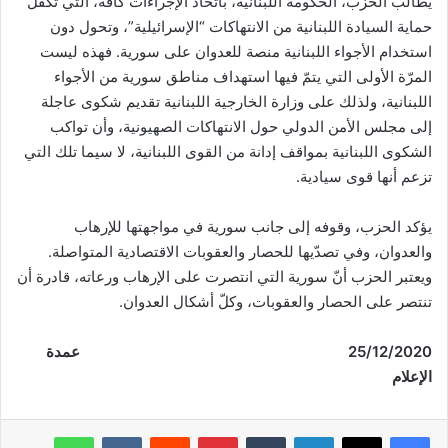
يطالب الحزب، الحكومة اللبنانية، باتخاذ الإجراءات كافة، التي تكفل
حماية السيادة اللبنانية من الانتهاكات “الإسرائيلية”، وتحول دون
استخدام الأجواء اللبنانية منصة للعدوان على سورية. فهذه ليست
المرّة الأولى التي يتمّ فيها استهداف مناطق سورية من الأجواء
اللبنانية، ولذلك على وزارة الخارجية اللبنانية تقديم شكوى عاجلة
إلى مجلس الأمن الدولي حول الانتهاكات الصهيونية، وأن تواكب
الشكوى اللبنانية بمواقف إدانة من القوى اللبنانية، لا سيما تلك التي
تزعم أنها قوى سيادية.
يؤكد الحزب، وقوفه إلى جانب سورية في مواجهتها للإرهاب
والعدوان، وفي تصدّيها للحصار والعقوبات الاقتصادية المتواصلة.
ويعتبر الحزب أنّ سورية التي انتصرت على الإرهاب ورعاته، قادرة أن
تنتصر على الحصار والعقوبات، وكلّ أشكال العدوان.
25/12/2020
عمدة
الإعلام
فيسبوك
‫X
لينكدإن
‏Tumblr
بينتيريست
‏Reddit
‏VKontakte
واتساب