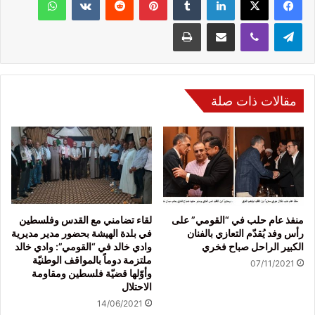
تيلقرام
ڤايبر
مشاركة عبر البريد
طباعة
مقالات ذات صلة
منفذ عام حلب في “القومي” على
لقاء تضامني مع القدس وفلسطين
رأس وفد يُقدّم التعازي بالفنان
في بلدة الهيشة بحضور مدير مديرية
الكبير الراحل صباح فخري
وادي خالد في “القومي”: وادي خالد
ملتزمة دوماً بالمواقف الوطنيّة
07/11/2021
وأوّلها قضيّة فلسطين ومقاومة
الاحتلال
14/06/2021