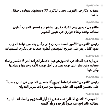
13/07/2026
منفذية عكار في القومي تحيي الذكرى 77 لاستشهاد سعاده باحتفال
حاشد
12/07/2026
«القومي» يحيي يوم الفداء ذكرى استشهاد مؤسس الحزب أنطون
سعاده بوقفة ولقاء حواري في ضهور الشوير
07/07/2026
رئيس “القومي” الأمين اسعد حردان على رأس وفد من قيادة الحزب
يضع اكليل زهر على ضريح المؤسس أنطون سعاده في ذكرى استشهاده
07/07/2026
حردان: عيد الفداء في 8 تموز هو عيد الانتصار للإرادة التي لا تنكسر ودماء
سعاده ومَن سار على نهجه هي من أجل نهضة الأمة وحريتها وسيادتها
وكرامتها
30/06/2026
رئيس “القومي” عقد اجتماعاً توجيهياً للمنفذين العامين في لبنان مشدداً
على تحصين الجبهة الداخلية ومنبهاً من سرديات تبرير العدوان
27/06/2026
“القومي”: “اتفاق الاطار” نسخة عن 17 أيار المشؤوم والسلطة اللبنانية
مطالبة بالتراجع عنه صوناً للوحدة ووأداً للفتنة