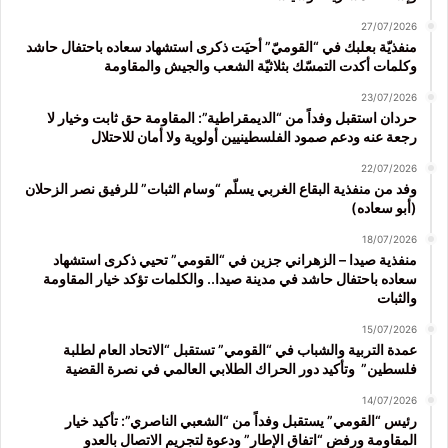
27/07/2026
منفذيّة بعلبك في “القوميّ” أحيَت ذكرى استشهاد سعاده باحتفال حاشد
وكلمات أكدت التمسّك بثلاثيّة الشعب والجيش والمقاومة
23/07/2026
حردان استقبل وفداً من “الديمقراطية”: المقاومة حق ثابت وخيار لا
رجعة عنه ودعم صمود الفلسطينيين أولوية ولا أمان للاحتلال
22/07/2026
وفد من منفذية البقاع الغربي يسلّم “وسام الثبات” للرفيق نصر الزحلان
(أبو سعاده)
18/07/2026
منفذية صيدا – الزهراني جزين في “القومي” تحيي ذكرى استشهاد
سعاده باحتفال حاشد في مدينة صيدا.. والكلمات تؤكد خيار المقاومة
والثبات
15/07/2026
عمدة التربية والشباب في “القومي” تستقبل “الاتحاد العام لطلبة
فلسطين” وتأكيد دور الحراك الطلابي العالمي في نصرة القضية
14/07/2026
رئيس “القومي” يستقبل وفداً من “الشعبي الناصري”: تأكيد خيار
المقاومة ورفض “اتفاق الإطار” ودعوة لتجريم الاتصال بالعدو