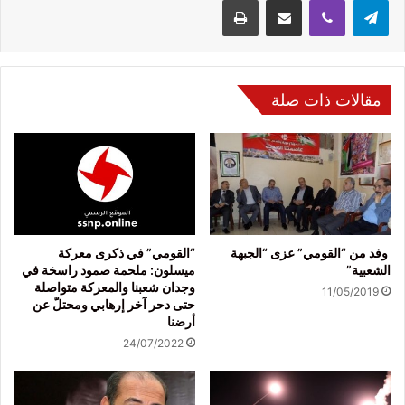
تيلقرام
ڤايبر
مشاركة عبر البريد
طباعة
مقالات ذات صلة
وفد من “القومي” عزى “الجبهة
“القومي” في ذكرى معركة
الشعبية”
ميسلون: ملحمة صمود راسخة في
وجدان شعبنا والمعركة متواصلة
11/05/2019
حتى دحر آخر إرهابي ومحتلّ عن
أرضنا
24/07/2022