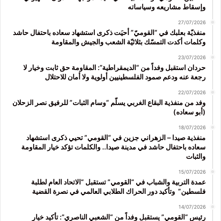
وإسقاط مشاريعه وسياساته
27/07/2026
منفذيّة بعلبك في “القوميّ” أحيَت ذكرى استشهاد سعاده باحتفال حاشد
وكلمات أكدت التمسّك بثلاثيّة الشعب والجيش والمقاومة
23/07/2026
حردان استقبل وفداً من “الديمقراطية”: المقاومة حق ثابت وخيار لا
رجعة عنه ودعم صمود الفلسطينيين أولوية ولا أمان للاحتلال
22/07/2026
وفد من منفذية البقاع الغربي يسلّم “وسام الثبات” للرفيق نصر الزحلان
(أبو سعاده)
18/07/2026
منفذية صيدا – الزهراني جزين في “القومي” تحيي ذكرى استشهاد
سعاده باحتفال حاشد في مدينة صيدا.. والكلمات تؤكد خيار المقاومة
والثبات
15/07/2026
عمدة التربية والشباب في “القومي” تستقبل “الاتحاد العام لطلبة
فلسطين” وتأكيد دور الحراك الطلابي العالمي في نصرة القضية
14/07/2026
رئيس “القومي” يستقبل وفداً من “الشعبي الناصري”: تأكيد خيار