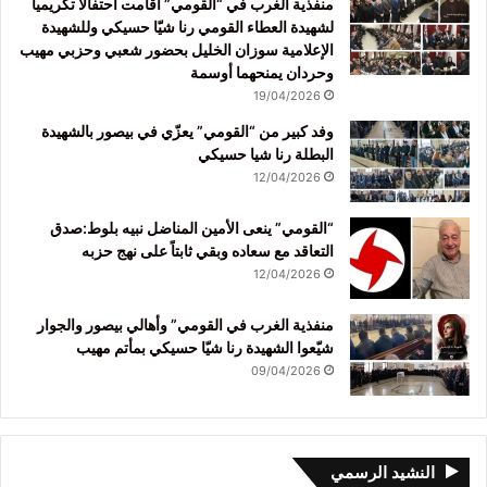
منفذية الغرب في “القومي” أقامت احتفالاً تكريمياً
لشهيدة العطاء القومي رنا شيّا حسيكي وللشهيدة
الإعلامية سوزان الخليل بحضور شعبي وحزبي مهيب
وحردان يمنحهما أوسمة
19/04/2026
وفد كبير من “القومي” يعزّي في بيصور بالشهيدة
البطلة رنا شيا حسيكي
12/04/2026
“القومي” ينعى الأمين المناضل نبيه بلوط:صدق
التعاقد مع سعاده وبقي ثابتاً على نهج حزبه
12/04/2026
منفذية الغرب في القومي” وأهالي بيصور والجوار
شيّعوا الشهيدة رنا شيّا حسيكي بمأتم مهيب
09/04/2026
النشيد الرسمي