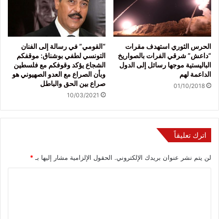
الحرس الثوري استهدف مقرات
“القومي” في رسالة إلى الفنان
“داعش” شرقي الفرات بالصواريخ
التونسي لطفي بوشناق: موقفكم
الباليستية موجها رسائل إلى الدول
الشجاع يؤكد وقوفكم مع فلسطين
الداعمة لهم
وبأن الصراع مع العدو الصهيوني هو
صراع بين الحق والباطل
01/10/2018
10/03/2021
اترك تعليقاً
لن يتم نشر عنوان بريدك الإلكتروني.
الحقول الإلزامية مشار إليها بـ
*
ا
ل
ت