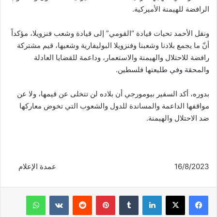
الرافضة للهيمنة الأميركية.
ونقل الأحمد تحيات قيادة “القومي” إلى قيادة وشعب فنزويلا، مؤكداً
أنّ ما يجمع بلادنا وشعبنا وفنزويلا البوليفارية وشعبها، قيم مشتركة
رافضة للاحتلال والهيمنة والاستعمار، وداعمة للقضايا العادلة
والمحقة وفي طليعتها فلسطين.
بدوره، أكد السفير بيومورجي أن بلاده لن تتخلى عن قيمها، ولا عن
مواقفها الداعمة والمساندة للدول والشعوب التي تخوض معاركها
ضد الاحتلال والهيمنة.
16/8/2023 عمدة الإعلام
فيسبوك
‫X
لينكدإن
‏Tumblr
بينتيريست
‏Reddit
‏VKontakte
واتساب