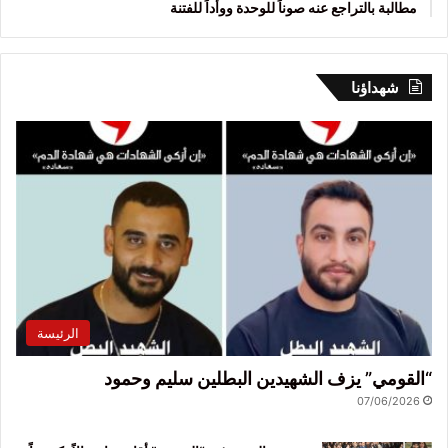
مطالبة بالتراجع عنه صوناً للوحدة ووأداً للفتنة
شهداؤنا
الرئيسة
“القومي” يزف الشهيدين البطلين سليم وحمود
07/06/2026