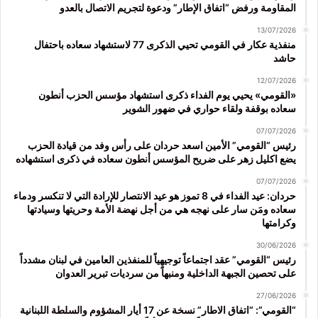
المقاومة ورفض “اتفاق الإطار” ودعوة لتجريم الاتصال بالعدو
13/07/2026
منفذية عكار في القومي تحيي الذكرى 77 لاستشهاد سعاده باحتفال
حاشد
12/07/2026
«القومي» يحيي يوم الفداء ذكرى استشهاد مؤسس الحزب أنطون
سعاده بوقفة ولقاء حواري في ضهور الشوير
07/07/2026
رئيس “القومي” الأمين اسعد حردان على رأس وفد من قيادة الحزب
يضع اكليل زهر على ضريح المؤسس أنطون سعاده في ذكرى استشهاده
07/07/2026
حردان: عيد الفداء في 8 تموز هو عيد الانتصار للإرادة التي لا تنكسر ودماء
سعاده ومَن سار على نهجه هي من أجل نهضة الأمة وحريتها وسيادتها
وكرامتها
30/06/2026
رئيس “القومي” عقد اجتماعاً توجيهياً للمنفذين العامين في لبنان مشدداً
على تحصين الجبهة الداخلية ومنبهاً من سرديات تبرير العدوان
27/06/2026
“القومي”: “اتفاق الاطار” نسخة عن 17 أيار المشؤوم والسلطة اللبنانية