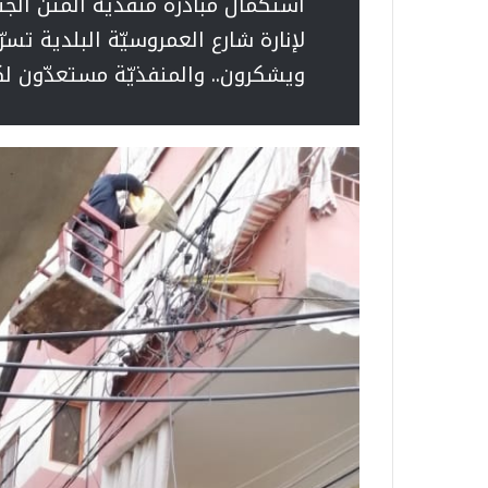
استكمال مبادرة منفذية المتن الجن
لإنارة شارع العمروسيّة البلدية تسرّ
ويشكرون.. والمنفذيّة مستعدّون ل