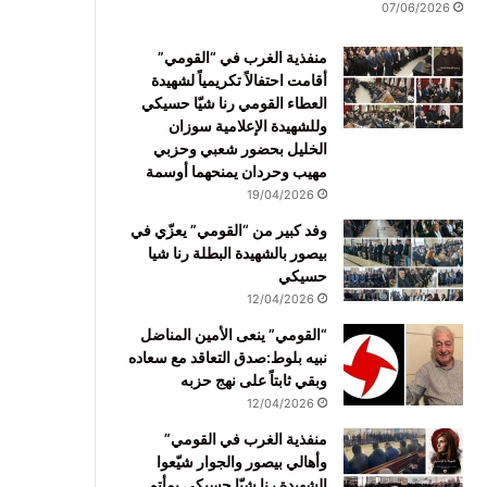
07/06/2026
منفذية الغرب في “القومي”
أقامت احتفالاً تكريمياً لشهيدة
العطاء القومي رنا شيّا حسيكي
وللشهيدة الإعلامية سوزان
الخليل بحضور شعبي وحزبي
مهيب وحردان يمنحهما أوسمة
19/04/2026
وفد كبير من “القومي” يعزّي في
بيصور بالشهيدة البطلة رنا شيا
حسيكي
12/04/2026
“القومي” ينعى الأمين المناضل
نبيه بلوط:صدق التعاقد مع سعاده
وبقي ثابتاً على نهج حزبه
12/04/2026
منفذية الغرب في القومي”
وأهالي بيصور والجوار شيّعوا
الشهيدة رنا شيّا حسيكي بمأتم