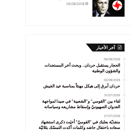
05/08/2018
آخر الأخبار
06/08/2026
الحجار يستقبل حردان.. وبحث آخر المستجدات
والشؤون الوطنية
02/08/2026
حردان أبرق إلى هيكل مهنئاً بمناسبة عيد الجيش
31/07/2026
لقاء بين “القومي” و”الشعبية” في صيدا لمواجهة
العدوان الصهيونيّ وإسقاط مشاريعه وسياساته
27/07/2026
منفذيّة بعلبك في “القوميّ” أحيَت ذكرى استشهاد
سعاده باحتفال حاشد وكلمات أكدت التمسّك بثلاثيّة