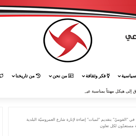
ياسية
فكر وثقافة
من نحن
من تاريخنا
 إلى هيكل مهنئاً بمناسبة عيد الجيش
ي “القوميّ” بتقديم “لمبات” إضاءة لإنارة شارع العمروسيّة البلدية
ّة مستعدّون لكل تعاون