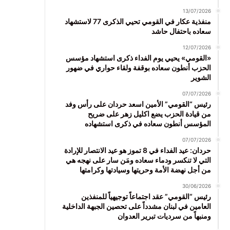
13/07/2026
منفذية عكار في القومي تحيي الذكرى 77 لاستشهاد
سعاده باحتفال حاشد
12/07/2026
«القومي» يحيي يوم الفداء ذكرى استشهاد مؤسس
الحزب أنطون سعاده بوقفة ولقاء حواري في ضهور
الشوير
07/07/2026
رئيس “القومي” الأمين اسعد حردان على رأس وفد
من قيادة الحزب يضع اكليل زهر على ضريح
المؤسس أنطون سعاده في ذكرى استشهاده
07/07/2026
حردان: عيد الفداء في 8 تموز هو عيد الانتصار للإرادة
التي لا تنكسر ودماء سعاده ومَن سار على نهجه هي
من أجل نهضة الأمة وحريتها وسيادتها وكرامتها
30/06/2026
رئيس “القومي” عقد اجتماعاً توجيهياً للمنفذين
العامين في لبنان مشدداً على تحصين الجبهة الداخلية
ومنبهاً من سرديات تبرير العدوان