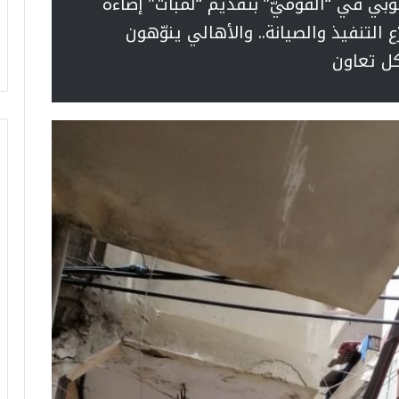
وبي في “القوميّ” بتقديم “لمبات” إضاءة
ع التنفيذ والصيانة.. والأهالي ينوّهون
كل تعاون