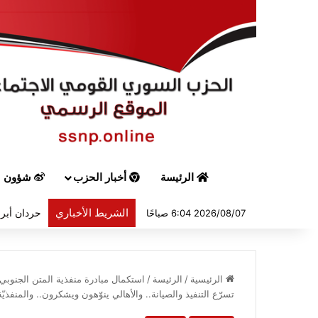
الرئيسة
أخبار الحزب
شؤون س
الشريط الأخباري
حردان أبرق
2026/08/07 6:04 صباحًا
الرئيسية
/
الرئيسة
/
استكمال مبادرة منفذية المتن الجنوبي ف
تسرّع التنفيذ والصيانة.. والأهالي ينوّهون ويشكرون.. والمنفذي