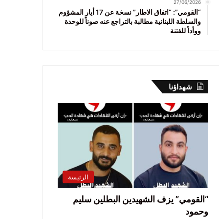
27/06/2026
“القومي”: “اتفاق الاطار” نسخة عن 17 أيار المشؤوم
والسلطة اللبنانية مطالبة بالتراجع عنه صوناً للوحدة
ووأداً للفتنة
شهداؤنا
الرئيسة
“القومي” يزف الشهيدين البطلين سليم
وحمود