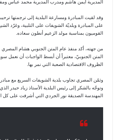
المديرية أيمن هاشم ومدرب المديرية محمد عباس ومفوّ
وقد لقيت المبادرة ومسارعة البلدية إلى ترجمتها ترحيب
على المبادرة وبلديّة الشويفات على التلبية، وغرّد الش
القوميون بمناسبة مولد الزعيم أنطون سعاده.
من جهته، أكد منفذ عام المتن الجنوبي هشام المصري ع
المتن الجنوبيّ، معتبراً أن أبسط الواجبات أن نعمل سو
الظروف الاقتصادية الصعبة التي نمر بها.
وثمّن المصري تجاوب بلدية الشويفات السريع مع مبادرتنا
وتوجّه بالشكر إلى رئيس البلدية الأستاذ زياد حيدر ال
المهندسة الصديقة نور الجردي التي أشرفت على كل الأع