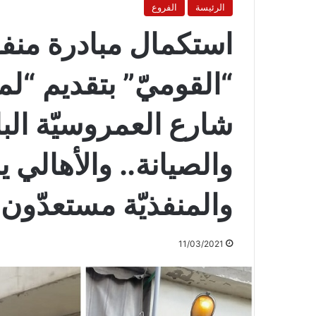
الرئيسة
الفروع
استكمال مبادرة منفذ
“القوميّ” بتقديم “لم
شارع العمروسيّة البل
والصيانة.. والأهالي 
والمنفذيّة مستعدّون
11/03/2021