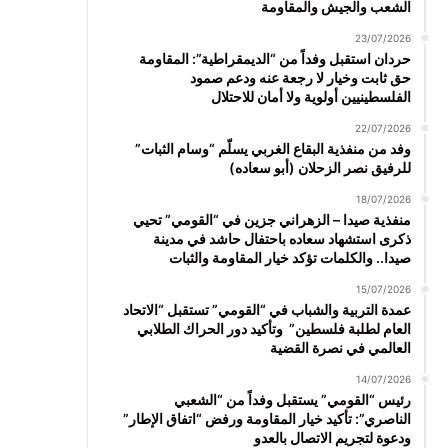
الشعب والجيش والمقاومة
23/07/2026
حردان استقبل وفداً من “الديمقراطية”: المقاومة
حق ثابت وخيار لا رجعة عنه ودعم صمود
الفلسطينيين أولوية ولا أمان للاحتلال
22/07/2026
وفد من منفذية البقاع الغربي يسلّم “وسام الثبات”
للرفيق نصر الزحلان (أبو سعاده)
18/07/2026
منفذية صيدا – الزهراني جزين في “القومي” تحيي
ذكرى استشهاد سعاده باحتفال حاشد في مدينة
صيدا.. والكلمات تؤكد خيار المقاومة والثبات
15/07/2026
عمدة التربية والشباب في “القومي” تستقبل “الاتحاد
العام لطلبة فلسطين” وتأكيد دور الحراك الطلابي
العالمي في نصرة القضية
14/07/2026
رئيس “القومي” يستقبل وفداً من “الشعبي
الناصري”: تأكيد خيار المقاومة ورفض “اتفاق الإطار”
ودعوة لتجريم الاتصال بالعدو