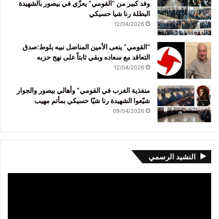
وفد كبير من “القومي” يعزّي في بيصور بالشهيدة
البطلة رنا شيا حسيكي
12/04/2026
“القومي” ينعى الأمين المناضل نبيه بلوط:صدق
التعاقد مع سعاده وبقي ثابتاً على نهج حزبه
12/04/2026
منفذية الغرب في القومي” وأهالي بيصور والجوار
شيّعوا الشهيدة رنا شيّا حسيكي بمأتم مهيب
09/04/2026
النشيد الرسمي
مشغل
الفيديو