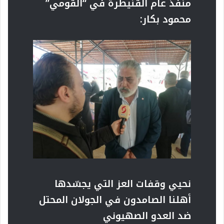
منفذ عام القنيطرة في “القومي”
محمود بكار:
نحيي وقفات العز التي يجسّدها
أهلنا الصامدون في الجولان المحتل
ضد العدو الصهيوني