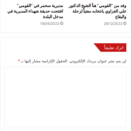
وفد من “القومي” هنأ الشيخ الدكتور
مديرية سحمر في “القومي”
علي الغزاوي بانتخابه مفتياً لزحلة
افتتحت حديقة شهداء المديرية في
والبقاع
مدخل البلدة
19/09/2023
26/12/2022
اترك تعليقاً
لن يتم نشر عنوان بريدك الإلكتروني.
الحقول الإلزامية مشار إليها بـ
*
ا
ل
ت
ع
ل
ي
ق