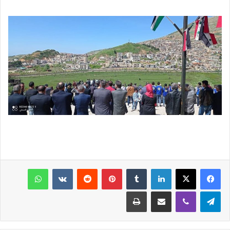
فيسبوك
‫X
لينكدإن
‏Tumblr
بينتيريست
‏Reddit
‏VKontakte
واتساب
تيلقرام
ڤايبر
مشاركة عبر البريد
طباعة