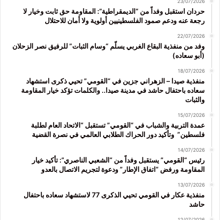
23/07/2026
حردان استقبل وفداً من “الديمقراطية”: المقاومة حق ثابت وخيار لا
رجعة عنه ودعم صمود الفلسطينيين أولوية ولا أمان للاحتلال
22/07/2026
وفد من منفذية البقاع الغربي يسلّم “وسام الثبات” للرفيق نصر الزحلان
(أبو سعاده)
18/07/2026
منفذية صيدا – الزهراني جزين في “القومي” تحيي ذكرى استشهاد
سعاده باحتفال حاشد في مدينة صيدا.. والكلمات تؤكد خيار المقاومة
والثبات
15/07/2026
عمدة التربية والشباب في “القومي” تستقبل “الاتحاد العام لطلبة
فلسطين” وتأكيد دور الحراك الطلابي العالمي في نصرة القضية
14/07/2026
رئيس “القومي” يستقبل وفداً من “الشعبي الناصري”: تأكيد خيار
المقاومة ورفض “اتفاق الإطار” ودعوة لتجريم الاتصال بالعدو
13/07/2026
منفذية عكار في القومي تحيي الذكرى 77 لاستشهاد سعاده باحتفال
حاشد
12/07/2026