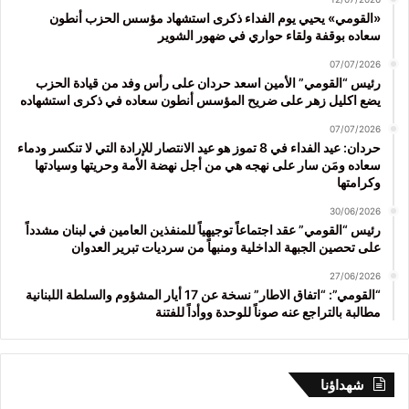
«القومي» يحيي يوم الفداء ذكرى استشهاد مؤسس الحزب أنطون
سعاده بوقفة ولقاء حواري في ضهور الشوير
07/07/2026
رئيس “القومي” الأمين اسعد حردان على رأس وفد من قيادة الحزب
يضع اكليل زهر على ضريح المؤسس أنطون سعاده في ذكرى استشهاده
07/07/2026
حردان: عيد الفداء في 8 تموز هو عيد الانتصار للإرادة التي لا تنكسر ودماء
سعاده ومَن سار على نهجه هي من أجل نهضة الأمة وحريتها وسيادتها
وكرامتها
30/06/2026
رئيس “القومي” عقد اجتماعاً توجيهياً للمنفذين العامين في لبنان مشدداً
على تحصين الجبهة الداخلية ومنبهاً من سرديات تبرير العدوان
27/06/2026
“القومي”: “اتفاق الاطار” نسخة عن 17 أيار المشؤوم والسلطة اللبنانية
مطالبة بالتراجع عنه صوناً للوحدة ووأداً للفتنة
شهداؤنا