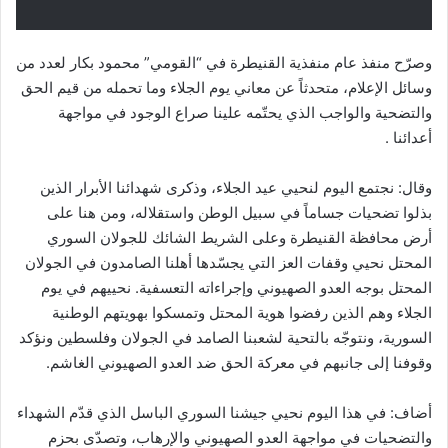
وصرّح منفذ عام منفذية القنيطرة في “القومي” محمود بكار لعدد من
وسائل الإعلام، متحدثاً عن معاني يوم الجلاء وما تحمله من قيم الحق
والتضحية والواجب الذي يحتّمه علينا صراع الوجود في مواجهة
أعدائنا .
وقال: نجتمع اليوم لنحيي عيد الجلاء، وذكرى شهدائنا الأبرار الذين
بذلوا تضحيات جساماً في سبيل الوطن واستقلاله، ومن هنا على
أرض محافظة القنيطرة وعلى الشريط الشائك للجولان السوري
المحتل نحيي وقفات العز التي يجسّدها أهلنا الصامدون في الجولان
المحتل بوجه العدو الصهيوني وإجراءاته التعسفية. نحييهم في يوم
الجلاء وهم الذين رفضوا هوية المحتل وتمسكوا بهويتهم الوطنية
السورية، ونتوجّه بالتحية لشعبنا الصامد في الجولان وفلسطين ونؤكد
وقوفنا إلى جانبهم في معركة الحق ضد العدو الصهيوني الغاشم.
أضاف: في هذا اليوم نحيي جيشنا السوري الباسل الذي قدّم الشهداء
والتضحيات في مواجهة العدو الصهيوني والإرهاب، وتصدّى بحزم