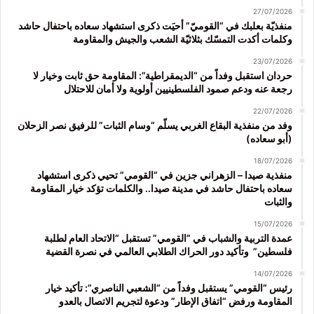
27/07/2026
منفذيّة بعلبك في “القوميّ” أحيَت ذكرى استشهاد سعاده باحتفال حاشد
وكلمات أكدت التمسّك بثلاثيّة الشعب والجيش والمقاومة
23/07/2026
حردان استقبل وفداً من “الديمقراطية”: المقاومة حق ثابت وخيار لا
رجعة عنه ودعم صمود الفلسطينيين أولوية ولا أمان للاحتلال
22/07/2026
وفد من منفذية البقاع الغربي يسلّم “وسام الثبات” للرفيق نصر الزحلان
(أبو سعاده)
18/07/2026
منفذية صيدا – الزهراني جزين في “القومي” تحيي ذكرى استشهاد
سعاده باحتفال حاشد في مدينة صيدا.. والكلمات تؤكد خيار المقاومة
والثبات
15/07/2026
عمدة التربية والشباب في “القومي” تستقبل “الاتحاد العام لطلبة
فلسطين” وتأكيد دور الحراك الطلابي العالمي في نصرة القضية
14/07/2026
رئيس “القومي” يستقبل وفداً من “الشعبي الناصري”: تأكيد خيار
المقاومة ورفض “اتفاق الإطار” ودعوة لتجريم الاتصال بالعدو