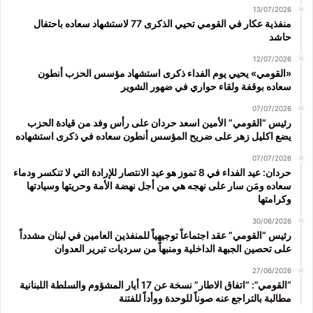
13/07/2026
منفذية عكار في القومي تحيي الذكرى 77 لاستشهاد سعاده باحتفال
حاشد
12/07/2026
«القومي» يحيي يوم الفداء ذكرى استشهاد مؤسس الحزب أنطون
سعاده بوقفة ولقاء حواري في ضهور الشوير
07/07/2026
رئيس “القومي” الأمين اسعد حردان على رأس وفد من قيادة الحزب
يضع اكليل زهر على ضريح المؤسس أنطون سعاده في ذكرى استشهاده
07/07/2026
حردان: عيد الفداء في 8 تموز هو عيد الانتصار للإرادة التي لا تنكسر ودماء
سعاده ومَن سار على نهجه هي من أجل نهضة الأمة وحريتها وسيادتها
وكرامتها
30/06/2026
رئيس “القومي” عقد اجتماعاً توجيهياً للمنفذين العامين في لبنان مشدداً
على تحصين الجبهة الداخلية ومنبهاً من سرديات تبرير العدوان
27/06/2026
“القومي”: “اتفاق الاطار” نسخة عن 17 أيار المشؤوم والسلطة اللبنانية
مطالبة بالتراجع عنه صوناً للوحدة ووأداً للفتنة