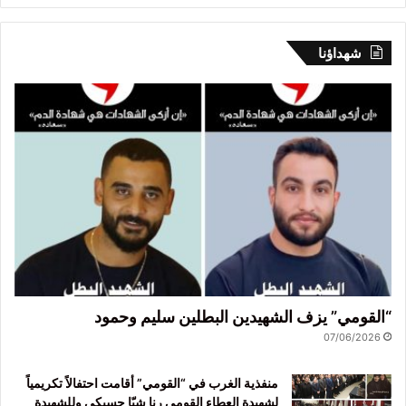
شهداؤنا
“القومي” يزف الشهيدين البطلين سليم وحمود
07/06/2026
منفذية الغرب في “القومي” أقامت احتفالاً تكريمياً
لشهيدة العطاء القومي رنا شيّا حسيكي وللشهيدة