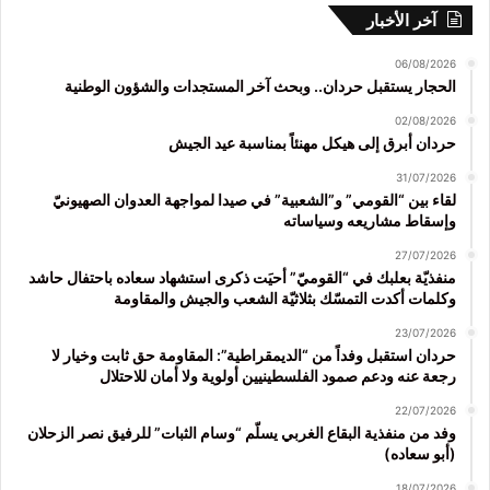
آخر الأخبار
06/08/2026
الحجار يستقبل حردان.. وبحث آخر المستجدات والشؤون الوطنية
02/08/2026
حردان أبرق إلى هيكل مهنئاً بمناسبة عيد الجيش
31/07/2026
لقاء بين “القومي” و”الشعبية” في صيدا لمواجهة العدوان الصهيونيّ
وإسقاط مشاريعه وسياساته
27/07/2026
منفذيّة بعلبك في “القوميّ” أحيَت ذكرى استشهاد سعاده باحتفال حاشد
وكلمات أكدت التمسّك بثلاثيّة الشعب والجيش والمقاومة
23/07/2026
حردان استقبل وفداً من “الديمقراطية”: المقاومة حق ثابت وخيار لا
رجعة عنه ودعم صمود الفلسطينيين أولوية ولا أمان للاحتلال
22/07/2026
وفد من منفذية البقاع الغربي يسلّم “وسام الثبات” للرفيق نصر الزحلان
(أبو سعاده)
18/07/2026