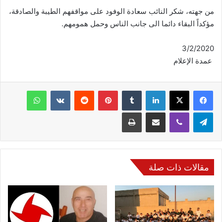
من جهته، شكر النائب سعادة الوفود على مواقفهم الطيبة والصادقة،
مؤكداً البقاء دائما الى جانب الناس وحمل همومهم.
3/2/2020
عمدة الإعلام
فيسبوك
‫X
لينكدإن
‏Tumblr
بينتيريست
‏Reddit
‏VKontakte
واتساب
تيلقرام
ڤايبر
مشاركة عبر البريد
طباعة
مقالات ذات صلة