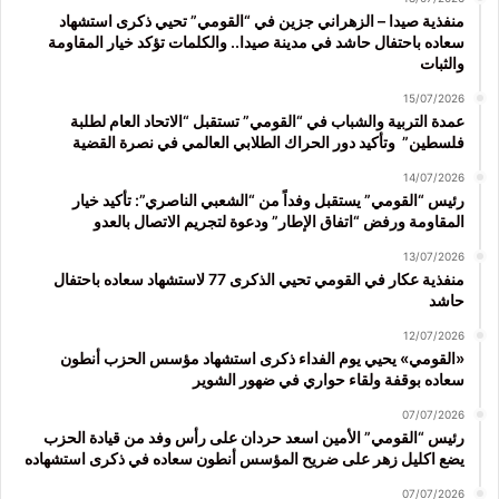
منفذية صيدا – الزهراني جزين في “القومي” تحيي ذكرى استشهاد
سعاده باحتفال حاشد في مدينة صيدا.. والكلمات تؤكد خيار المقاومة
والثبات
15/07/2026
عمدة التربية والشباب في “القومي” تستقبل “الاتحاد العام لطلبة
فلسطين” وتأكيد دور الحراك الطلابي العالمي في نصرة القضية
14/07/2026
رئيس “القومي” يستقبل وفداً من “الشعبي الناصري”: تأكيد خيار
المقاومة ورفض “اتفاق الإطار” ودعوة لتجريم الاتصال بالعدو
13/07/2026
منفذية عكار في القومي تحيي الذكرى 77 لاستشهاد سعاده باحتفال
حاشد
12/07/2026
«القومي» يحيي يوم الفداء ذكرى استشهاد مؤسس الحزب أنطون
سعاده بوقفة ولقاء حواري في ضهور الشوير
07/07/2026
رئيس “القومي” الأمين اسعد حردان على رأس وفد من قيادة الحزب
يضع اكليل زهر على ضريح المؤسس أنطون سعاده في ذكرى استشهاده
07/07/2026