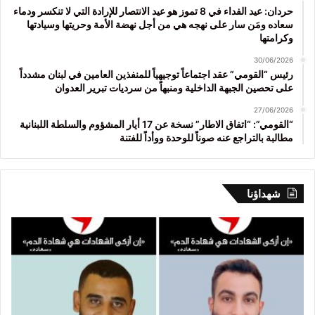
حردان: عيد الفداء في 8 تموز هو عيد الانتصار للإرادة التي لا تنكسر ودماء
سعاده ومَن سار على نهجه هي من أجل نهضة الأمة وحريتها وسيادتها
وكرامتها
30/06/2026
رئيس “القومي” عقد اجتماعاً توجيهياً للمنفذين العامين في لبنان مشدداً
على تحصين الجبهة الداخلية ومنبهاً من سرديات تبرير العدوان
27/06/2026
“القومي”: “اتفاق الاطار” نسخة عن 17 أيار المشؤوم والسلطة اللبنانية
مطالبة بالتراجع عنه صوناً للوحدة ووأداً للفتنة
شهداؤنا