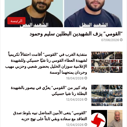
الرئيسة
“القومي” يزف الشهيدين البطلين سليم وحمود
07/06/2026
منفذية الغرب في “القومي” أقامت احتفالاً تكريمياً
لشهيدة العطاء القومي رنا شيّا حسيكي وللشهيدة
الإعلامية سوزان الخليل بحضور شعبي وحزبي مهيب
وحردان يمنحهما أوسمة
19/04/2026
وفد كبير من “القومي” يعزّي في بيصور بالشهيدة
البطلة رنا شيا حسيكي
12/04/2026
“القومي” ينعى الأمين المناضل نبيه بلوط:صدق
التعاقد مع سعاده وبقي ثابتاً على نهج حزبه
12/04/2026