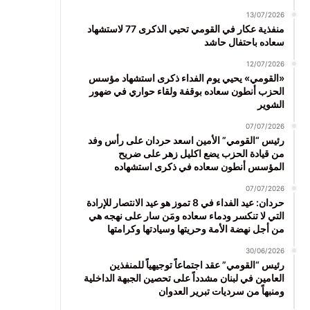
13/07/2026
منفذية عكار في القومي تحيي الذكرى 77 لاستشهاد
سعاده باحتفال حاشد
12/07/2026
«القومي» يحيي يوم الفداء ذكرى استشهاد مؤسس
الحزب أنطون سعاده بوقفة ولقاء حواري في ضهور
الشوير
07/07/2026
رئيس “القومي” الأمين اسعد حردان على رأس وفد
من قيادة الحزب يضع اكليل زهر على ضريح
المؤسس أنطون سعاده في ذكرى استشهاده
07/07/2026
حردان: عيد الفداء في 8 تموز هو عيد الانتصار للإرادة
التي لا تنكسر ودماء سعاده ومَن سار على نهجه هي
من أجل نهضة الأمة وحريتها وسيادتها وكرامتها
30/06/2026
رئيس “القومي” عقد اجتماعاً توجيهياً للمنفذين
العامين في لبنان مشدداً على تحصين الجبهة الداخلية
ومنبهاً من سرديات تبرير العدوان