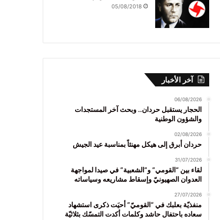
05/08/2018
آخر الأخبار
06/08/2026
الحجار يستقبل حردان.. وبحث آخر المستجدات
والشؤون الوطنية
02/08/2026
حردان أبرق إلى هيكل مهنئاً بمناسبة عيد الجيش
31/07/2026
لقاء بين “القومي” و”الشعبية” في صيدا لمواجهة
العدوان الصهيونيّ وإسقاط مشاريعه وسياساته
27/07/2026
منفذيّة بعلبك في “القوميّ” أحيَت ذكرى استشهاد
سعاده باحتفال حاشد وكلمات أكدت التمسّك بثلاثيّة