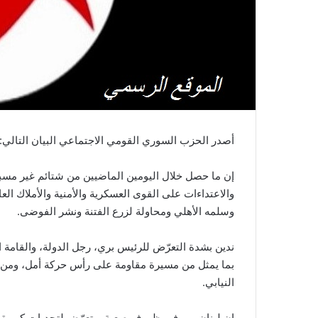
أصدر الحزب السوري القومي الاجتماعي البيان التالي:
إن ما حصل خلال اليومين الماضيين من شتائم غير مسبو
والاعتداءات على القوى العسكرية والأمنية والأملاك العا
وسلمه الأهلي ومحاولة لزرع الفتنة ونشر الفوضى.
ندين بشدة التعرّض للرئيس بري، رجل الدولة، والقامة ال
بما يمثل من مسيرة مقاومة على رأس حركة أمل، ومن ض
النيابي.
إن لبنان يمر في ظروف صعبة ويتعرّض لتحديات كبيرة،