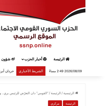
الرئيسة
أخبار الحزب
شؤون س
الشريط الأخباري
حردان أبرق
2026/08/09 2:49 مساءً
الرئيسية
/
الرئيسة
/
“القومي” دان التعرّض للرئيس بري.. و
الرئيسة
مركزي