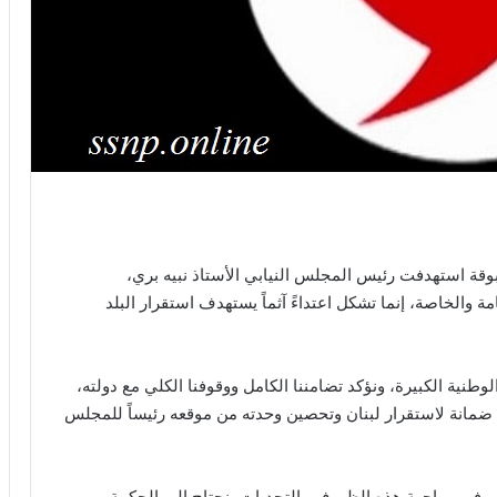
قة استهدفت رئيس المجلس النيابي الأستاذ نبيه بري،
مة والخاصة، إنما تشكل اعتداءً آثماً يستهدف استقرار البلد
وطنية الكبيرة، ونؤكد تضامننا الكامل ووقوفنا الكلي مع دولته،
مانة لاستقرار لبنان وتحصين وحدته من موقعه رئيساً للمجلس
 وفي مواجهة هذه الظروف والتحديات، نحتاج إلى الحكمة