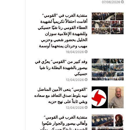
07/06/2026
منفذية الغرب في “القومي”
أقامت احتفالاً تكريمياً لشهيدة
العطاء القومي رنا شيّا حسيكي
وللشهيدة الإعلامية سوزان
الخليل بحضور شعبي وحزبي
مهيب وحردان يمنحهما أوسمة
19/04/2026
وفد كبير من “القومي” يعزّي في
بيصور بالشهيدة البطلة رنا شيا
حسيكي
12/04/2026
“القومي” ينعى الأمين المناضل
نبيه بلوط:صدق التعاقد مع سعاده
وبقي ثابتاً على نهج حزبه
12/04/2026
منفذية الغرب في القومي”
وأهالي بيصور والجوار شيّعوا
الشهيدة رنا شيّا حسيكي بمأتم