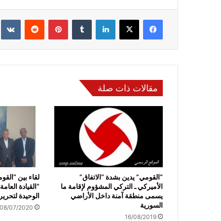
فيسبوك
‫X
لينكدإن
‏Tumblr
بينتيريست
‏Reddit
‏te
مقالات ذات صلة
“القومي” يدين بشدة “الاتفاق”
لقاء بين “القو
الأميركي ـ التركي المشؤوم لإقامة ما
“القيادة العامة
يسمى منطقة آمنة داخل الأراضي
الوحيدة لتحري
السورية
08/07/2020
16/08/2019