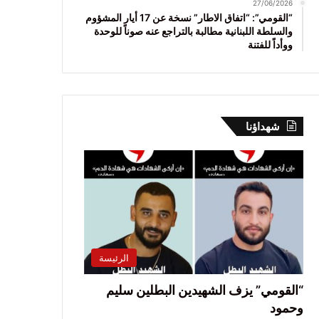
27/06/2026
“القومي”: “اتفاق الاطار” نسخة عن 17 أيار المشؤوم
والسلطة اللبنانية مطالبة بالتراجع عنه صوناً للوحدة
ووأداً للفتنة
شهداؤنا
الرئيسة
“القومي” يزف الشهيدين البطلين سليم
وحمود