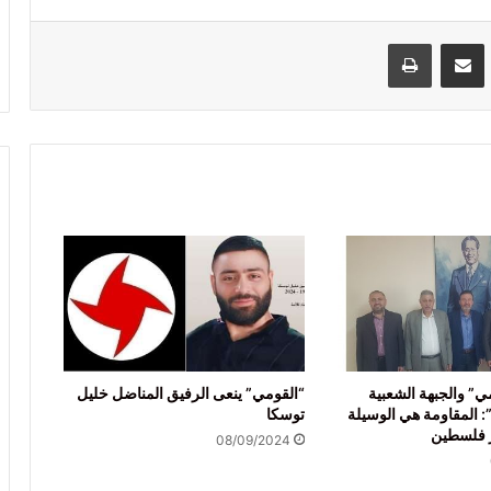
VKontak
مشاركة عبر البريد
طباعة
مي” والجبهة الشعبية
“القومي” ينعى الرفيق المناضل خليل
”: المقاومة هي الوسيلة
توسكا
ر فلسطين
08/09/2024