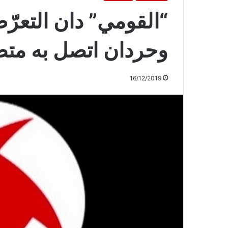
“القومي” دان التعرّ
وحردان اتصل به متضا
16/12/2019