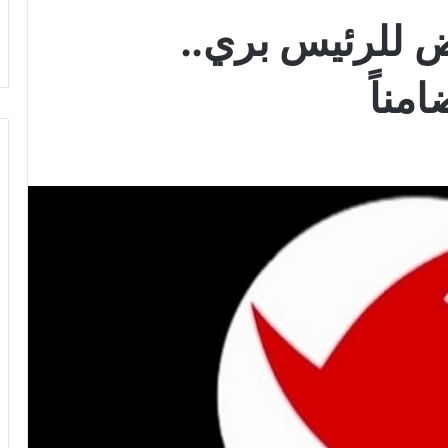
ض للرئيس بري..
مناً