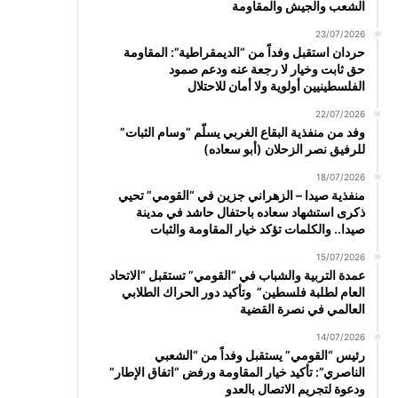
الشعب والجيش والمقاومة
23/07/2026
حردان استقبل وفداً من “الديمقراطية”: المقاومة
حق ثابت وخيار لا رجعة عنه ودعم صمود
الفلسطينيين أولوية ولا أمان للاحتلال
22/07/2026
وفد من منفذية البقاع الغربي يسلّم “وسام الثبات”
للرفيق نصر الزحلان (أبو سعاده)
18/07/2026
منفذية صيدا – الزهراني جزين في “القومي” تحيي
ذكرى استشهاد سعاده باحتفال حاشد في مدينة
صيدا.. والكلمات تؤكد خيار المقاومة والثبات
15/07/2026
عمدة التربية والشباب في “القومي” تستقبل “الاتحاد
العام لطلبة فلسطين” وتأكيد دور الحراك الطلابي
العالمي في نصرة القضية
14/07/2026
رئيس “القومي” يستقبل وفداً من “الشعبي
الناصري”: تأكيد خيار المقاومة ورفض “اتفاق الإطار”
ودعوة لتجريم الاتصال بالعدو