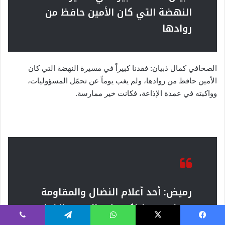
النهضة التي كان الأمين حافظ من
روادها
الصحافي كمال ذبيان: فقدنا كبيراً في مسيرة النهضة التي كان
الأمين حافظ من روادها، ولم يغب يوماً عن تحمّل المسؤوليات،
وواكبته في عمدة الإذاعة، فكانت خير ممارسة.
رميض: أحد أعلام النضال والمقاومة
وسنبقى وإياكم على الدرب والخط
نفسهما لتحقيق التحرير والنصر