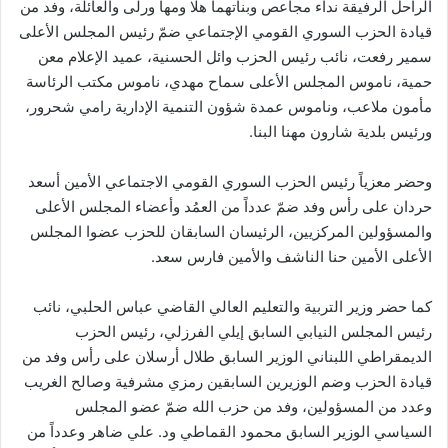
الراحل الرفيقة نداء مجاعص وبناتهما هلا ومها ورلى والعائلة، وفد من
قيادة الحزب السوري القومي الإجتماعي ضمّ رئيس المجلس الأعلى
سمير رفعت، نائب رئيس الحزب وائل الحسنية، عميد الإعلام معن
حمية، ناموس المجلس الأعلى سماح مهدي، ناموس مكتب الرئاسة
مأمون ملاعب، وناموس عمدة شؤون التنمية الإدارية رامي شحرور،
ورئيس بلدية شارون مهنا البنا.
وحضر معزياً رئيس الحزب السوري القومي الاجتماعي الأمين أسعد
حردان على رأس وفد ضمّ عدداً من العمُد وأعضاء المجلس الأعلى
والمسؤولين المركزيين، الرئيسان السابقان للحزب عضوا المجلس
الأعلى الأمين حنا الناشف والأمين فارس سعد.
كما حضر وزير التربية والتعليم العالي القاضي عباس الحلبي، نائب
رئيس المجلس النيابي السابق إيلي الفرزلي، رئيس الحزب
الديمقراطي اللبناني الوزير السابق طلال أرسلان على رأس وفد من
قيادة الحزب وضم الوزيرين السابقين رمزي مشرفية وصالح الغريب
وعدد من المسؤولين، وفد من حزب الله ضمّ عضو المجلس
السياسي الوزير السابق محمود القماطي ود. علي ضاهر وعدداً من