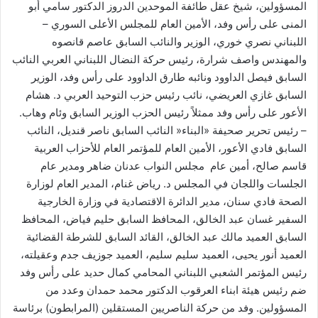
المسؤولين، شيخ عقل طائفة الموحدين الدروز الدكتور سامي أبو
المنى على رأس وفد، الأمين العام للمجلس الأعلى السوري –
اللبناني نصري خوري، الوزير والنائب السابق عاصم قانصوه
والمهندس واصف شرارة، رئيس حركة النضال اللبناني العربي النائب
السابق فيصل الداوود ونائبه طارق الداوود على رأس وفد، الوزير
السابق غازي العريضي، نائب رئيس حزب التوحيد العربي د. هشام
الأعور على رأس وفد ممثلاً رئيس الحزب الوزير السابق وئام وهاب.
– رئيس تحرير صحيفة «البناء« النائب السابق ناصر قنديل، النائب
السابق فادي الأعور، الأمين العام للمؤتمر العام للأحزاب العربية
قاسم صالح، أمين عام مجلس النواب عدنان ضاهر ومدير عام
الجلسات واللجان في المجلس د. رياض غنام، المدير العام لوزارة
الصحة فادي سنان، مدير الدائرة الاقتصادية في وزارة الخارجية
السفير غسان عبد الخالق، المحافظ السابق حليم فياض، المحافظ
السابق العميد مالك عبد الخالق، القائد السابق للشرطة القضائية
العميد أنور يحيى، العميد سليم سليم، العميد جوزيف جدم وعقيلته،
رئيس المؤتمر الشعبي اللبناني المحامي كمال حديد على رأس وفد
ضم رئيس هيئة ابناء العرقوب الدكتور محمد حمدان وعدد من
المسؤولين. وفد من حركة الناصريين المستقلين (المرابطون) برئاسة