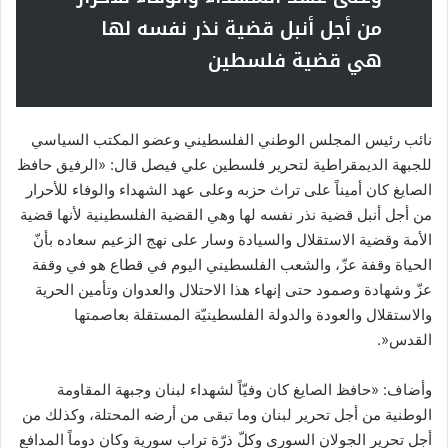
من أجل أنبل قضية نذر نفسه لها
هي قضية فلسطين
نائب رئيس المجلس الوطني الفلسطيني وعضو المكتب السياسي
للجبهة الديمقراطية لتحرير فلسطين علي فيصل قال: «الرفيق حافظ
الصايغ كان أميناً على تراث حزبه وعلى عهد الشهداء والوفاء للأحرار
من أجل أنبل قضية نذر نفسه لها وهي القضية الفلسطينية لأنها قضية
الأمة وقضية الاستقلال والسيادة وسار على نهج الزعيم سعاده بأنّ
الحياة وقفة عزّ، والشعب الفلسطيني اليوم في قطاع هو في وقفة
عزّ وشهادة وصمود حتى إنهاء هذا الاحتلال والعدوان وتأمين الحرية
والاستقلال والعودة والدولة الفلسطينيّة المستقلة بعاصمتها
القدس«.
وأضاف: «حافظ الصايغ كان وفيّاً لشهداء لبنان وجبهة المقاومة
الوطنية من أجل تحرير لبنان وما تبقى من أرضه المحتلة، وكذلك من
أجل تحرير الجولان السوري وكلّ ذرّة تراب سورية وكان دوماً المدافع