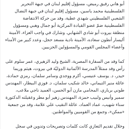
أبو هاني رفيق رميض، مسؤول إقليم لبنان في جبهة التحرير
الفلسطينية محمد ياسين، مسؤول إقليم لبنان في جبهة النضال
الشعبي الفلسطيني شهدي عطية، وفد من حركة الانتفاضة
الفلسطينية ضمّ عضو القيادة المركزية أبو جمال وهبي ومسؤول
منطقة بيروت أبو شادي الشهابي. وشارك في واجب العزاء، الأمينة
أليسار أنطون سعاده، الأمينة نادية مسعد حجل، وعدد كبير من الأمناء
وأعضاء المجلس القومي والمسؤولين الحزبيين.
كما وفد من السفارة المصرية، الشيخ وليد الزهيري، عمر سلوم على
رأس وفد ممثلاً المدرسة الألمانية الدوليّة في بيروت، هيثم وريما
حيدر، د. يوسف عنيسي، أكرم ووجدي وسامر سلمان، رمزي حمادة،
عائلة منير التيماني، خالد شكيب سلمان، د. فوزي البيطار، المهندس
طوني برباري، المحامي مازن أبو الحسن، العميد ناجي ملاعب،
سمير وأنيس ولبيب حمزة، المهندس زهير أبو مطر وعقيلته الدكتورة
سناء شهيب، عماد العماد، عائلة النقيب علي علامة، وفد من جمعية
«ممكن«، وجمع من القوميين والمواطنين.
وخلال تقديم التعازي كانت كلمات وتصريحات وتدوين في سجل