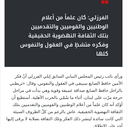
الفرزلي: كان علماً من أعلام
الوطنيين والقوميين والتقدميين
بتلك الثقافة النهضوية الحقيقية
وفكره متشظٍ في العقول والنفوس
كلها
ورأى نائب رئيس المجلس النيابي السابق إيلي الفرزلي أنّ فكر
الأمين حافظ الصايغ سيبقى في العقول والنفوس، وقال: «تربطني
بالراحل حافظ الصايغ صداقة عميقة وقوية وهي بدأت في مراحل
حرجة مرّت على لبنان، أثناء ما سُمّي بالحرب الأهلية، أستطيع أن
أؤكد أنه كان علماً من أعلام الوطنيين والقوميين والتقدميين بتلك
الثقافة النهضوية الحقيقية. عاش بالرغم من كلّ الظروف السيئة
التي كانت سائدة لينشر ذلك الفكر وتلك الثقافة بصلابة لا يرقى إليها
أحد على الإطلاق.