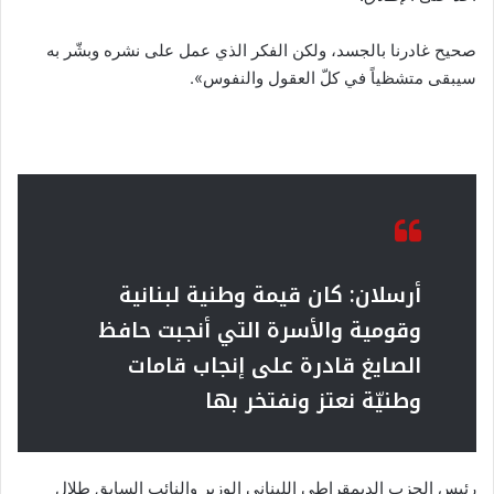
صحيح غادرنا بالجسد، ولكن الفكر الذي عمل على نشره وبشّر به
سيبقى متشظياً في كلّ العقول والنفوس».
أرسلان: كان قيمة وطنية لبنانية
وقومية والأسرة التي أنجبت حافظ
الصايغ قادرة على إنجاب قامات
وطنيّة نعتز ونفتخر بها
رئيس الحزب الديمقراطي اللبناني الوزير والنائب السابق طلال