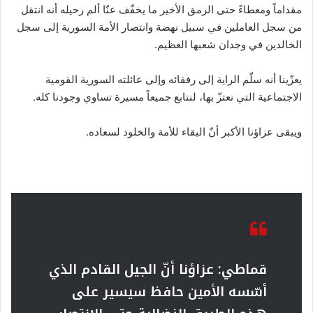
مقداماً ومعطاءً حتى الرمق الأخير ما يخفّف عنّا ألم رحيله أنه انتقل
من سجل العاملين في سبيل نهضة وانتصار الأمة السورية إلى سجل
الخالدين في وجدان شعبها العظيم.
يعزّينا أنه سلّم الراية إلى رفقائه وإلى عائلته السورية القومية
الاجتماعية التي نعتزّ بها، لنتابع جميعاً مسيرة تساوي وجودنا كله.
ويبقى عزاؤنا الأكبر أنّ البقاء للأمة والخلود لسعاده.
قماطي: عزاؤنا أنّ الجيل القادم الذي
أسّسه الأمين حافظ سيسير على