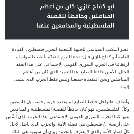
أبو كفاح غازي: كان من أعظم
المناضلين وحافظاً للقضية
الفلسطينية والمدافعين عنها
عضو المكتب السياسي للجبهة الشعبية لتحرير فلسطين ـ القيادة
العامة أبو كفاح غازي قال: «جئنا اليوم لنتقدّم بأطيب المواساة
لرفقائنا في الحزب السوري القومي الاجتماعي على هذا الفقد
الجلل، الأمين حافظ الصايغ. هذا العميد الذي كان من أعظم
المناضلين ونحن افتقدناه جميعنا وليس فقط الحزب الذي ينتمي
إليه«.
وأضاف: «الراحل حافظ الصايغ لم يفقده حزبه وحسب بل فلسطين،
وكلّ الفلسطينيين، فهو كان حافظاً للقضية الفلسطينية والمدافعين
عنها كما الحزب السوري القومي الاجتماعي. هذا الحزب الذي أُسِّس
على أرضية أنّ فلسطين هي قضيّة الأمة، والحزب الذي ناضل لأجل
كلّ قضايا الأمة والذي لا يعترف بالحدود ويرى أن سورية هي البلاد