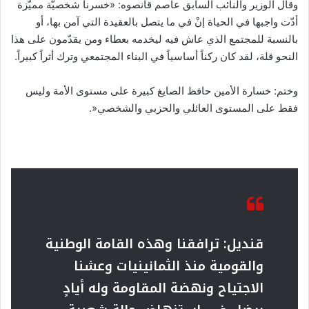
وقال الوزير والنائب السابق عاصم قانصوه: «خسرنا شخصيّة مميّزة
أدّت واجبها في الحياة إنْ في ما يتصل بالعقيدة التي آمن بها، أو
بالنسبة للمجتمع الذي عاش فيه ليخدمه بعطاء ومن يقدّمون على هذا
النحو قلة، لقد كان ركناً أساسياً في البناء المجتمعي وترك أثراً كبيراً.
وختم: خسارة الأمين حافظ الصايغ كبيرة على مستوى الأمة وليس
فقط على المستوى العائلي والحزبي والشخصي«.
قنديل: ترافقنا وهذه القامة الوطنية
والقومية منذ الثمانينيات وعشنا
الاجتياح ونهضة المقاومة وله أيادٍ