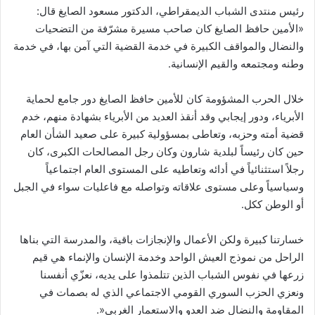
رئيس منتدى الشباب الديمقراطي، الدكتور مسعود الصايغ قال:
«الأمين حافظ الصايغ كان صاحب مسيرة مشرّفة من التضحيات
والنضال والمواقف الكبيرة في خدمة القضية التي آمن بها، في خدمة
وطنه ومجتمعه والقيم الإنسانية.
خلال الحرب المشؤومة كان للأمين حافظ الصايغ دور جامع لحماية
الأبرياء، ودور إيجابي وقد أنقذ العديد من الأبرياء بشهادة منهم، خدم
قضية أمته وحزبه، وتعاطى بمسؤولية كبيرة على صعيد الشأن العام
حين كان رئيساً لبلدية شارون وكان رجل المصالحات الكبرى، كان
رجلاً استثنائياً في أدائه وتعاطيه على المستوى العام اجتماعياً
وسياسياً وعلى مستوى علاقاته وتواصله مع فاعليات سواء في الجبل
أو الوطن ككل.
خسارتنا كبيرة ولكن الأعمال والإنجازات باقية، والمدرسة التي بناها
الراحل من نموذج العيش الواحد وخدمة الإنسان والإنماء هي قيم
زرعها في نفوس الشباب الذين تتلمذوا على يديه، نعزّي أنفسنا
ونعزي الحزب السوري القومي الاجتماعي الذي له بصمات في
المقاومة والنضال ضد العدو والاستعمار الغربي«.