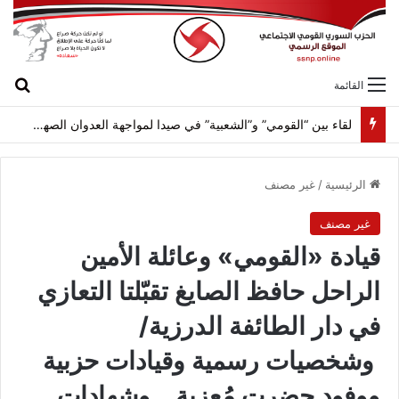
بح
القائمة
لقاء بين “القومي” و”الشعبية” في صيدا لمواجهة العدوان الصهيونيّ وإسقاط مشاريعه وسياساته
الرئيسية
/
غير مصنف
غير مصنف
قيادة «القومي» وعائلة الأمين
الراحل حافظ الصايغ تقبّلتا التعازي
في دار الطائفة الدرزية/
وشخصيات رسمية وقيادات حزبية
ووفود حضرت مُعزية… وشهادات