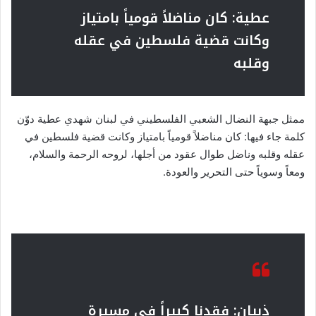
عطية: كان مناضلاً قومياً بامتياز
وكانت قضية فلسطين في عقله
وقلبه
ممثل جبهة النضال الشعبي الفلسطيني في لبنان شهدي عطية دوّن
كلمة جاء فيها: كان مناضلاً قومياً بامتياز وكانت قضية فلسطين في
عقله وقلبه وناضل طوال عقود من أجلها، لروحه الرحمة والسلام،
ومعاً وسوياً حتى التحرير والعودة.
ذبيان: فقدنا كبيراً في مسيرة