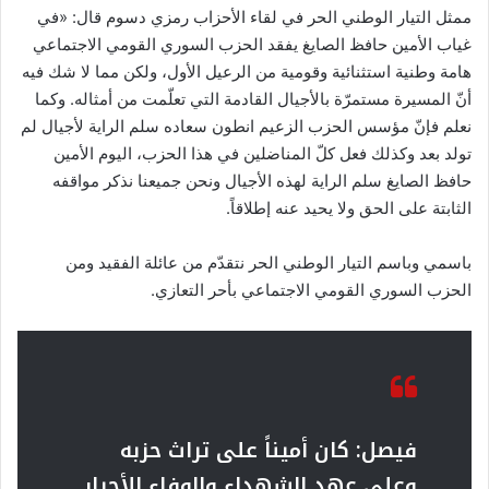
ممثل التيار الوطني الحر في لقاء الأحزاب رمزي دسوم قال: «في
غياب الأمين حافظ الصايغ يفقد الحزب السوري القومي الاجتماعي
هامة وطنية استثنائية وقومية من الرعيل الأول، ولكن مما لا شك فيه
أنّ المسيرة مستمرّة بالأجيال القادمة التي تعلّمت من أمثاله. وكما
نعلم فإنّ مؤسس الحزب الزعيم انطون سعاده سلم الراية لأجيال لم
تولد بعد وكذلك فعل كلّ المناضلين في هذا الحزب، اليوم الأمين
حافظ الصايغ سلم الراية لهذه الأجيال ونحن جميعنا نذكر مواقفه
الثابتة على الحق ولا يحيد عنه إطلاقاً.
باسمي وباسم التيار الوطني الحر نتقدّم من عائلة الفقيد ومن
الحزب السوري القومي الاجتماعي بأحر التعازي.
فيصل: كان أميناً على تراث حزبه
وعلى عهد الشهداء والوفاء للأحرار