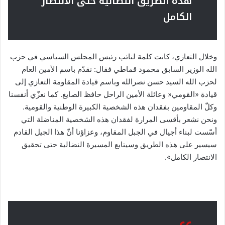
هذه الطريق النضالية حتى الانتصار
الكامل
وخلال التعازي، كانت كلمة لنائب رئيس المجلس السياسي في حزب
الله الوزير السابق محمود قماطي فقال: نقدّم باسم الأمين العام
لحزب الله السيد حسن نصرالله وباسم قيادة المقاومة التعازي إلى
قيادة «القومي« وعائلة الأمين الراحل حافظ الصايغ. كما نعزّي أنفسنا
وكلّ المقاومين بفقدان هذه الشخصية الكبيرة الوطنية والقومية.
ونحن نشعر بأقسى المرارة لفقدان هذه الشخصية المناضلة التي
أسّست لبناء أجيال في الجبل المقاوم، وعزاؤنا أنّ هذا الجيل القادم
سيسير على هذه الطريق وسيتابع المسيرة النضالية حتى تحقيق
الانتصار الكامل».