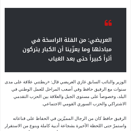
العريضي: من القلة الراسخة في
مبادئها وما يعزّينا أن الكبار يتركون
أثراً كبيراً حتى بعد الغياب
الوزير والنائب السابق غازي العريضي قال: «ربطتني علاقة على مدى
سنوات مع الرفيق حافظ وفي أصعب المراحل للعمل الوطني في
البلد، وخصوصاً على مستوى الجبل والعلاقة بين الحزب التقدمي
الاشتراكي والحزب السوري القومي الاجتماعي.
الرفيق حافظ كان من الرجال المميّزين في الحفاظ على قناعاته
واستمرّ حتى اللحظة الأخيرة بشجاعة أدبية كاملة وبنوع من الاستقرار