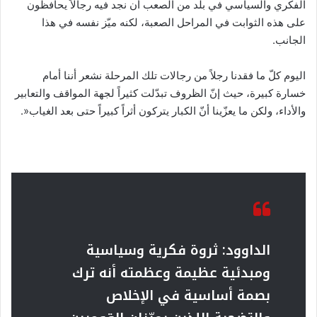
الفكري والسياسي في بلد من الصعب أن نجد فيه رجالاً يحافظون
على هذه الثوابت في المراحل الصعبة، لكنه ميّز نفسه في هذا
الجانب.
اليوم كلّ ما فقدنا رجلاً من رجالات تلك المرحلة نشعر أننا أمام
خسارة كبيرة، حيث إنّ الظروف تبدّلت كثيراً لجهة المواقف والتعابير
والأداء، ولكن ما يعزّينا أنّ الكبار يتركون أثراً كبيراً حتى بعد الغياب«.
الداوود: ثروة فكرية وسياسية
ومبدئية عظيمة وعظمته أنه ترك
بصمة أساسية في الإخلاص