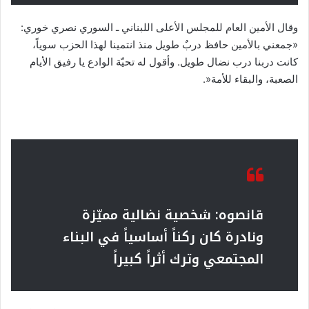
وقال الأمين العام للمجلس الأعلى اللبناني ـ السوري نصري خوري:
«جمعني بالأمين حافظ دربٌ طويل منذ انتمينا لهذا الحزب سوياً،
كانت دربنا درب نضال طويل. وأقول له تحيّة الوادع يا رفيق الأيام
الصعبة، والبقاء للأمة«.
قانصوه: شخصية نضالية مميّزة
ونادرة كان ركناً أساسياً في البناء
المجتمعي وترك أثراً كبيراً