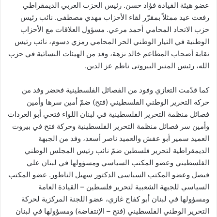
عضو هيئة القيادة فؤاد حسن. رئيس الحزب العربي الديمقراطي
رفعت عيد ممثلاً بمقرّر لقاء الأحزاب مهدي مصطفى. نائب رئيس
حزب الاتحاد المحامي أحمد مرعي. مسؤول العلاقات مع الأحزاب
الوطنية في التيار الوطني الحر المحامي رمزي دسوم، نائب رئيس
نقابة أصحاب المطاعم خالد نزهة، وفد من الهيئات النسائية في حزب
الله، رئيس المنبر البيروتي ناظم عز الدين.
كما قدّمت التعازي وفود من الفصائل الفلسطينية فحضر وفد من
حركة التحرير الوطني الفلسطيني (فتح) ضمّ أمين سرها وأمين
فصائل منظمة التحرير الفلسطينية في لبنان اللواء فتحي أبو العردات
وأمين سر فصائل منظمة التحرير الفلسطينية وحركة فتح في بيروت
العميد سمير أبو عفش والعميد ناصر أسعد، وفد من الجبهة
الديمقراطية لتحرير فلسطين ضمّ نائب رئيس المجلس الوطني
الفلسطيني وعضو المكتب السياسي ومسؤولها في لبنان علي
فيصل وعضو المكتب السياسي الدكتور سهيل الناطور. عضو المكتب
السياسي للجبهة الشعبية لتحرير فلسطين – القيادة العامة
ومسؤولها في لبنان أبو كفاح غازي، عضو اللجنة المركزية لحركة
التحرير الوطني الفلسطيني (فتح – الإنتفاضة) ومسؤولها في لبنان