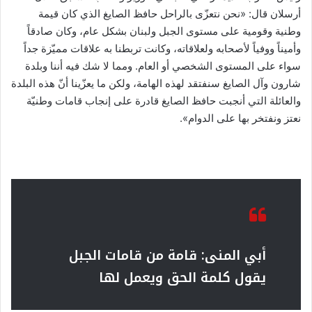
أرسلان قال: «نحن نتعزّى بالراحل حافظ الصايغ الذي كان قيمة
وطنية وقومية على مستوى الجبل ولبنان بشكل عام، وكان صادقاً
وأميناً ووفياً لأصحابه ولعلاقاته، وكانت تربطنا به علاقات مميّزة جداً
سواء على المستوى الشخصي أو العام. ومما لا شك فيه أننا وبلدة
شارون وآل الصايغ سنفتقد لهذه الهامة، ولكن ما يعزّينا أنّ هذه البلدة
والعائلة التي أنجبت حافظ الصايغ قادرة على إنجاب قامات وطنيّة
نعتز ونفتخر بها على الدوام».
أبي المنى: قامة من قامات الجبل
يقول كلمة الحق ويعمل لها