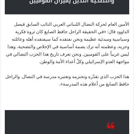
والتضحية اللذين يميّزان القوميين
الأمين العام لحركة النضال اللبناني العربي النائب السابق فيصل
الداوود قال: «في الحقيقة الراحل حافظ الصايغ كان ثروة فكرية
وسياسية ومبدئية عظيمة ونحن نفتقده كما سيفتقده أهله وعائلته
وحزبه، وعظمته أنه ترك بصمة أساسية في الإخلاص والتضحية، وهذا
ليس غريباً على القوميين. ونحن نعرف تاريخ هذا الحزب النضالي في
مواجهة العدو الإسرائيلي وكلّ أعداء الأمة والوطن.
هذا الحزب الذي نقدّره ونحترمه ونعتبره مدرسة في النضال. والراحل
حافظ الصايغ من أعلام هذه المدرسة«.