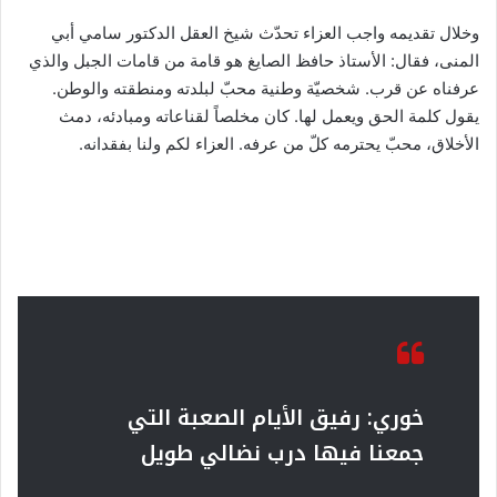
وخلال تقديمه واجب العزاء تحدّث شيخ العقل الدكتور سامي أبي
المنى، فقال: الأستاذ حافظ الصايغ هو قامة من قامات الجبل والذي
عرفناه عن قرب. شخصيّة وطنية محبّ لبلدته ومنطقته والوطن.
يقول كلمة الحق ويعمل لها. كان مخلصاً لقناعاته ومبادئه، دمث
الأخلاق، محبّ يحترمه كلّ من عرفه. العزاء لكم ولنا بفقدانه.
خوري: رفيق الأيام الصعبة التي
جمعنا فيها درب نضالي طويل