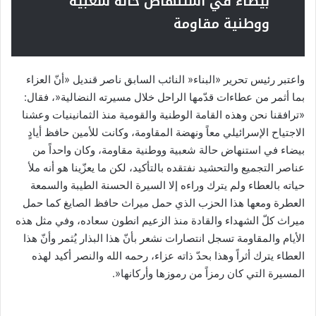
بيضاء في استنهاض حالة شعبية
ووطنية مقاومة
واعتبر رئيس تحرير «البناء« النائب السابق ناصر قنديل «أنّ العزاء
بما أثمر من عطاءات قدّمها الراحل خلال مسيرته النضالية«، فقال:
«ترافقنا نحن وهذه القامة الوطنية والقومية منذ الثمانينيات وعشنا
الاجتياح الإسرائيلي معاً ونهضة المقاومة، وكانت للأمين حافظ أيادٍ
بيضاء في استنهاض حالة شعبية ووطنية مقاومة، وكان واحداً من
عناصر التجميع والتحشيد نفتقده بالتأكيد، لكن ما يعزّينا هو أنه ملأ
حياته بالعطاء ولم يترك وراءه إلا السيرة الحسنة الطيبة والسمعة
العطرة ومعها هذا الحزب الذي حمل ميراث حافظ الصايغ كما حمل
ميراث كلّ الشهداء والقادة منذ الزعيم انطون سعاده، وفي مثل هذه
الأيام والمقاومة تسجل انتصارات نشعر بأنّ هذا البذار يُثمر وأنّ هذا
العطاء يترك أثراً وهذا بحدّ ذاته عزاء، رحمه الله والنصر أكيد لهذه
المسيرة التي كان رمزاً من رموزها وأركانها«.