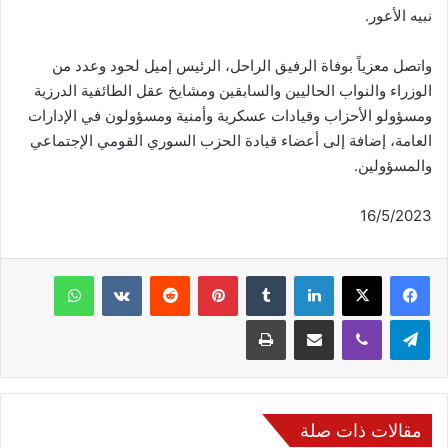
نبيه الأعور.
واتصل معزياً بوفاة الرفيق الراحل، الرئيس إميل لحود وعدد من
الوزراء والنواب الحاليين والسابقين ومشايخ عقل الطائفية الدرزية
ومسؤولو الأحزاب وقيادات عسكرية وأمنية ومسؤولون في الإدارات
العامة، إضافة إلى أعضاء قيادة الحزب السوري القومي الإجتماعي
والمسؤولين.
16/5/2023
فيسبوك
‫X
لينكدإن
‏Tumblr
بينتيريست
‏Reddit
‏VKontakte
واتساب
تيلقرام
ڤايبر
مشاركة عبر البريد
طباعة
مقالات ذات صلة