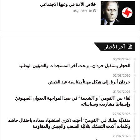
خلاص الأمة في وعيها الاجتماعي
05/08/2018
آخر الأخبار
06/08/2026
الحجار يستقبل حردان.. وبحث آخر المستجدات والشؤون الوطنية
02/08/2026
حردان أبرق إلى هيكل مهنئاً بمناسبة عيد الجيش
31/07/2026
لقاء بين “القومي” و”الشعبية” في صيدا لمواجهة العدوان الصهيونيّ
وإسقاط مشاريعه وسياساته
27/07/2026
منفذيّة بعلبك في “القوميّ” أحيَت ذكرى استشهاد سعاده باحتفال حاشد
وكلمات أكدت التمسّك بثلاثيّة الشعب والجيش والمقاومة
23/07/2026