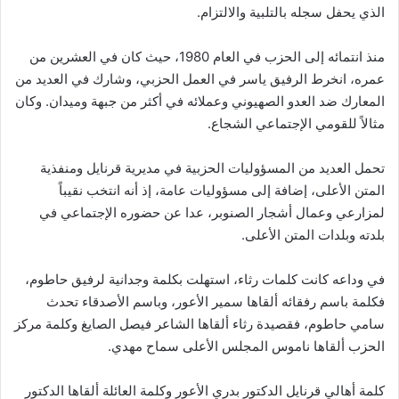
الذي يحفل سجله بالتلبية والالتزام.
منذ انتمائه إلى الحزب في العام 1980، حيث كان في العشرين من
عمره، انخرط الرفيق ياسر في العمل الحزبي، وشارك في العديد من
المعارك ضد العدو الصهيوني وعملائه في أكثر من جبهة وميدان. وكان
مثالاً للقومي الإجتماعي الشجاع.
تحمل العديد من المسؤوليات الحزبية في مديرية قرنايل ومنفذية
المتن الأعلى، إضافة إلى مسؤوليات عامة، إذ أنه انتخب نقيباً
لمزارعي وعمال أشجار الصنوبر، عدا عن حضوره الإجتماعي في
بلدته وبلدات المتن الأعلى.
في وداعه كانت كلمات رثاء، استهلت بكلمة وجدانية لرفيق حاطوم،
فكلمة باسم رفقائه ألقاها سمير الأعور، وباسم الأصدقاء تحدث
سامي حاطوم، فقصيدة رثاء ألقاها الشاعر فيصل الصايغ وكلمة مركز
الحزب ألقاها ناموس المجلس الأعلى سماح مهدي.
كلمة أهالي قرنايل الدكتور بدري الأعور وكلمة العائلة ألقاها الدكتور