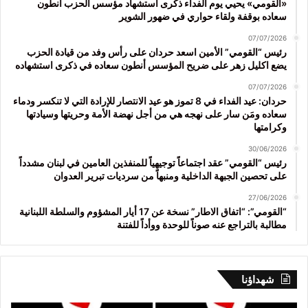
«القومي» يحيي يوم الفداء ذكرى استشهاد مؤسس الحزب أنطون
سعاده بوقفة ولقاء حواري في ضهور الشوير
07/07/2026
رئيس “القومي” الأمين اسعد حردان على رأس وفد من قيادة الحزب
يضع اكليل زهر على ضريح المؤسس أنطون سعاده في ذكرى استشهاده
07/07/2026
حردان: عيد الفداء في 8 تموز هو عيد الانتصار للإرادة التي لا تنكسر ودماء
سعاده ومَن سار على نهجه هي من أجل نهضة الأمة وحريتها وسيادتها
وكرامتها
30/06/2026
رئيس “القومي” عقد اجتماعاً توجيهياً للمنفذين العامين في لبنان مشدداً
على تحصين الجبهة الداخلية ومنبهاً من سرديات تبرير العدوان
27/06/2026
“القومي”: “اتفاق الاطار” نسخة عن 17 أيار المشؤوم والسلطة اللبنانية
مطالبة بالتراجع عنه صوناً للوحدة ووأداً للفتنة
شهداؤنا