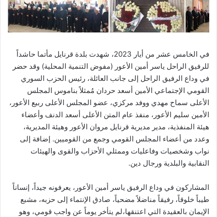
في الخامس عشر من أيار 2023، شهدت بلدة قرنايل مأتما حاشداً
للرفيق الراحل ياسر أمين الأعور (مفوض التنمية المحلية) وقد حضر
في وداع الرفيق الراحل إلى جانب العائلة، رئيس الحزب السوري
القومي الإجتماعي الأمين أسعد حردان مُمثلاً بناموس المجلس
الأعلى سماح مهدي ووفد مركزي، عضو المجلس الأعلى ربيع الأعور،
الأمين سليم الأعور، منفذ عام المتن الأعلى أسعد الدنف وأعضاء
هيئة المنفذية، مدير مديرية قرنايل مروان الأعور وهيئة المديرية،
وعدد من أعضاء المجلس القومي وجمع من القوميين. إضافة إلى
نواب وشخصيات وفاعليات وممثلي الأحزاب والقوى والهيئات
النقابية والبلدية ورجال دين.
المشاركون في وداع الرفيق ياسر أمين الأعور، يعرفونه جيداً، إنساناً
طيباً خلوقاً، رفيقاً مناضلاً مضحياً، صادق الإنتماء إلى حزبه، مشبع
الإيمان بالعقيدة التي اعتنقها،لم يتأخر يوماً عن واجب قومي، وهو