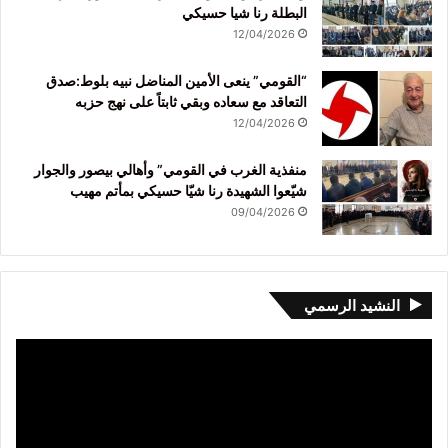
البطلة رنا شيا حسيكي
12/04/2026
“القومي” ينعى الأمين المناضل نبيه بلوط:صدق
التعاقد مع سعاده وبقي ثابتاً على نهج حزبه
12/04/2026
منفذية الغرب في القومي” وأهالي بيصور والجوار
شيّعوا الشهيدة رنا شيّا حسيكي بمأتم مهيب
09/04/2026
النشيد الرسمي
مشغل
الفيديو