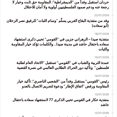
حردان استقبل وفداً من “الديمقراطية”: المقاومة حق ثابت وخيار لا
رجعة عنه ودعم صمود الفلسطينيين أولوية ولا أمان للاحتلال
22/07/2026
وفد من منفذية البقاع الغربي يسلّم “وسام الثبات” للرفيق نصر الزحلان
(أبو سعاده)
18/07/2026
منفذية صيدا – الزهراني جزين في “القومي” تحيي ذكرى استشهاد
سعاده باحتفال حاشد في مدينة صيدا.. والكلمات تؤكد خيار المقاومة
والثبات
15/07/2026
عمدة التربية والشباب في “القومي” تستقبل “الاتحاد العام لطلبة
فلسطين” وتأكيد دور الحراك الطلابي العالمي في نصرة القضية
14/07/2026
رئيس “القومي” يستقبل وفداً من “الشعبي الناصري”: تأكيد خيار
المقاومة ورفض “اتفاق الإطار” ودعوة لتجريم الاتصال بالعدو
13/07/2026
منفذية عكار في القومي تحيي الذكرى 77 لاستشهاد سعاده باحتفال
حاشد
12/07/2026