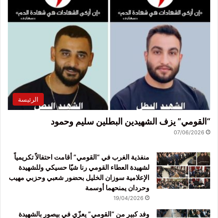
الرئيسة
“القومي” يزف الشهيدين البطلين سليم وحمود
07/06/2026
منفذية الغرب في “القومي” أقامت احتفالاً تكريمياً
لشهيدة العطاء القومي رنا شيّا حسيكي وللشهيدة
الإعلامية سوزان الخليل بحضور شعبي وحزبي مهيب
وحردان يمنحهما أوسمة
19/04/2026
وفد كبير من “القومي” يعزّي في بيصور بالشهيدة