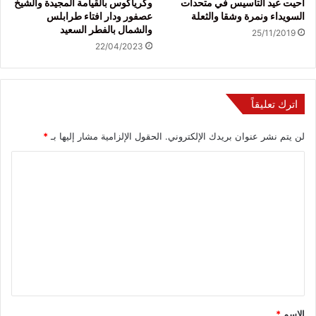
أحيت عيد التأسيس في متحدات
وكرياكوس بالقيامة المجيدة والشيخ
السويداء ونمرة وشقا والثعلة
عصفور ودار افتاء طرابلس
والشمال بالفطر السعيد
25/11/2019
22/04/2023
اترك تعليقاً
لن يتم نشر عنوان بريدك الإلكتروني.
الحقول الإلزامية مشار إليها بـ
*
ا
ل
ت
ع
ل
ي
ق
*
الاسم
*