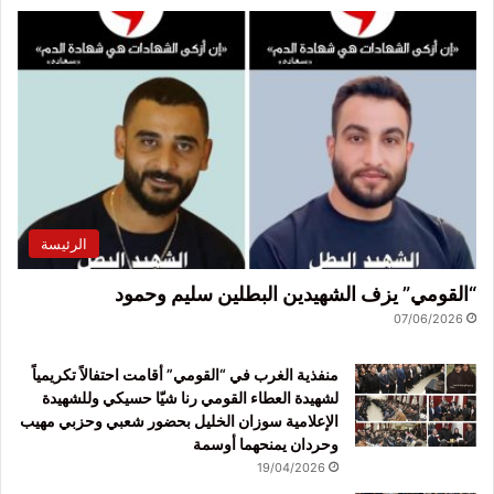
الرئيسة
“القومي” يزف الشهيدين البطلين سليم وحمود
07/06/2026
منفذية الغرب في “القومي” أقامت احتفالاً تكريمياً
لشهيدة العطاء القومي رنا شيّا حسيكي وللشهيدة
الإعلامية سوزان الخليل بحضور شعبي وحزبي مهيب
وحردان يمنحهما أوسمة
19/04/2026