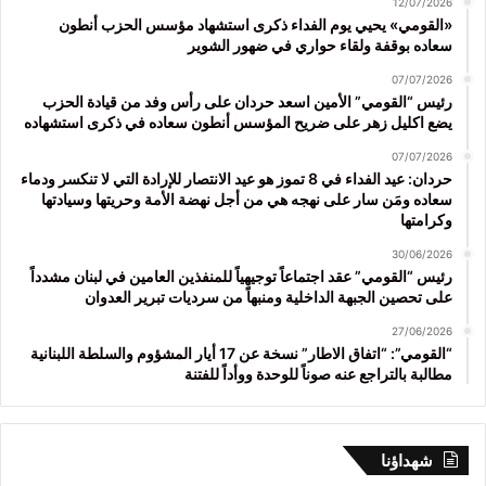
12/07/2026
«القومي» يحيي يوم الفداء ذكرى استشهاد مؤسس الحزب أنطون
سعاده بوقفة ولقاء حواري في ضهور الشوير
07/07/2026
رئيس “القومي” الأمين اسعد حردان على رأس وفد من قيادة الحزب
يضع اكليل زهر على ضريح المؤسس أنطون سعاده في ذكرى استشهاده
07/07/2026
حردان: عيد الفداء في 8 تموز هو عيد الانتصار للإرادة التي لا تنكسر ودماء
سعاده ومَن سار على نهجه هي من أجل نهضة الأمة وحريتها وسيادتها
وكرامتها
30/06/2026
رئيس “القومي” عقد اجتماعاً توجيهياً للمنفذين العامين في لبنان مشدداً
على تحصين الجبهة الداخلية ومنبهاً من سرديات تبرير العدوان
27/06/2026
“القومي”: “اتفاق الاطار” نسخة عن 17 أيار المشؤوم والسلطة اللبنانية
مطالبة بالتراجع عنه صوناً للوحدة ووأداً للفتنة
شهداؤنا