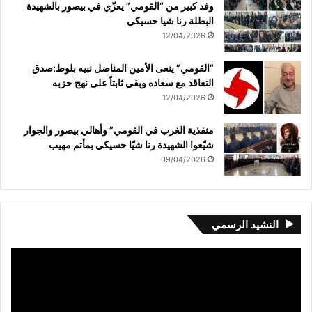
وفد كبير من “القومي” يعزّي في بيصور بالشهيدة
البطلة رنا شيا حسيكي
12/04/2026
“القومي” ينعى الأمين المناضل نبيه بلوط:صدق
التعاقد مع سعاده وبقي ثابتاً على نهج حزبه
12/04/2026
منفذية الغرب في القومي” وأهالي بيصور والجوار
شيّعوا الشهيدة رنا شيّا حسيكي بمأتم مهيب
09/04/2026
النشيد الرسمي
مشغل
الفيديو