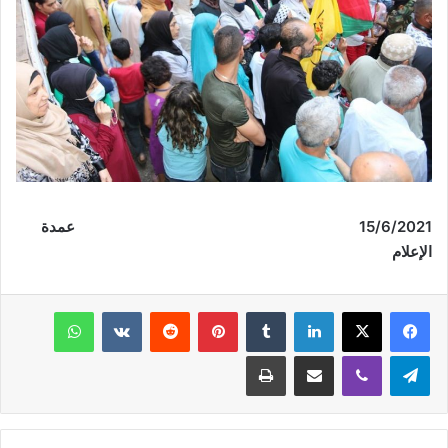
6
15/
/2021 عمدة
الإعلام
فيسبوك
‫X
لينكدإن
‏Tumblr
بينتيريست
‏Reddit
‏VKontakte
واتساب
تيلقرام
ڤايبر
مشاركة عبر البريد
طباعة