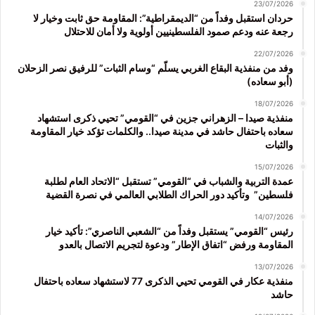
23/07/2026
حردان استقبل وفداً من “الديمقراطية”: المقاومة حق ثابت وخيار لا
رجعة عنه ودعم صمود الفلسطينيين أولوية ولا أمان للاحتلال
22/07/2026
وفد من منفذية البقاع الغربي يسلّم “وسام الثبات” للرفيق نصر الزحلان
(أبو سعاده)
18/07/2026
منفذية صيدا – الزهراني جزين في “القومي” تحيي ذكرى استشهاد
سعاده باحتفال حاشد في مدينة صيدا.. والكلمات تؤكد خيار المقاومة
والثبات
15/07/2026
عمدة التربية والشباب في “القومي” تستقبل “الاتحاد العام لطلبة
فلسطين” وتأكيد دور الحراك الطلابي العالمي في نصرة القضية
14/07/2026
رئيس “القومي” يستقبل وفداً من “الشعبي الناصري”: تأكيد خيار
المقاومة ورفض “اتفاق الإطار” ودعوة لتجريم الاتصال بالعدو
13/07/2026
منفذية عكار في القومي تحيي الذكرى 77 لاستشهاد سعاده باحتفال
حاشد