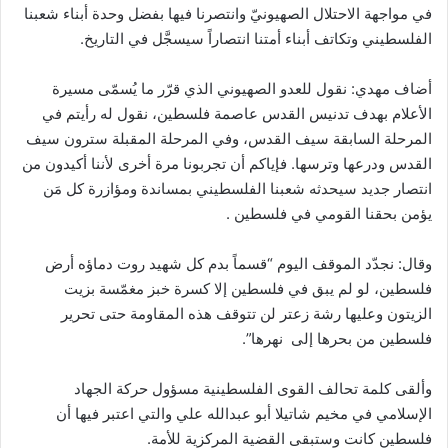
في مواجهة الاحتلال الصهيونيّ وانتصرنا فيها بفضل وحدة أبناء شعبنا
الفلسطيني وتكاتف أبناء أمتنا انتصاراً سيسجَّل في التاريخ.
أضاف مهدي: نقول للعدو الصهيوني الذي قرّر ما يُسمّى مسيرة
الأعلام بهدف تدنيس القدس عاصمة فلسطين، نقول له رأيتم في
المرحلة السابقة سيف القدس، وفي المرحلة المقبلة سترون سيف
القدس ودرعها وترسها. فإياكم أن تجربونا مرة أخرى لأننا أكيدون من
انتصار جديد سيحدثه شعبنا الفلسطيني بمساندة ومؤازرة كل مَن
يؤمن بحقنا القومي في فلسطين .
وقال: نجدّد الموقف اليوم “قسماً بدم كل شهيد روت دماؤه أرض
فلسطين، لو لم يبق في فلسطين إلا كسرة خبز مغمّسة بزيت
الزيتون وعليها رشة زعتر لن تتوقف هذه المقاومة حتى تحرير
فلسطين من بحرها إلى نهرها”.
وألقى كلمة تحالف القوى الفلسطينية مسؤول حركة الجهاد
الإسلامي في مخيم شاتيلا أبو عبدالله علي والتي اعتبر فيها أن
فلسطين كانت وستبقى القضية المركزية للأمة.