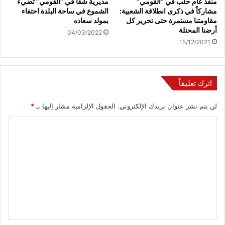
منفذ عام حلب في “القومي”
مديرية شقّا في “القومي” تضيء
مشاركاً في ذكرى انطلاقة الشعبية:
الشموع في ساحة البلدة احتفاء
مقاومتنا مستمرة حتى تحرير كل
بمولد سعاده
أرضنا المحتلة
04/03/2022
15/12/2021
اترك تعليقاً
لن يتم نشر عنوان بريدك الإلكتروني.
الحقول الإلزامية مشار إليها بـ
*
ا
ل
ت
ع
ل
ي
ق