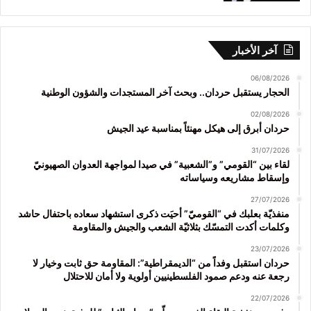
آخر الأخبار
06/08/2026
الحجار يستقبل حردان.. وبحث آخر المستجدات والشؤون الوطنية
02/08/2026
حردان أبرق إلى هيكل مهنئاً بمناسبة عيد الجيش
31/07/2026
لقاء بين “القومي” و”الشعبية” في صيدا لمواجهة العدوان الصهيونيّ
وإسقاط مشاريعه وسياساته
27/07/2026
منفذيّة بعلبك في “القوميّ” أحيَت ذكرى استشهاد سعاده باحتفال حاشد
وكلمات أكدت التمسّك بثلاثيّة الشعب والجيش والمقاومة
23/07/2026
حردان استقبل وفداً من “الديمقراطية”: المقاومة حق ثابت وخيار لا
رجعة عنه ودعم صمود الفلسطينيين أولوية ولا أمان للاحتلال
22/07/2026