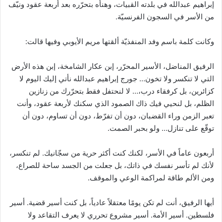
إبراهيم عبدالله في بلدته القبيات، وهنأه بتحرّره بعد أربعة عقود ونيّف
من الأسر في السجون الفرنسيّة.
وكانت كلمة باسم وفد المنفذيّة ألقتها مريم الأيوبي وفيها قالت:
الرفيق المناضل، الأسير المحرّر، إبن عكار الشامخة، إبن هذه الأرض
التي لا تنكسر ولا تخون… جورج إبراهيم عبدالله نأتي إليك اليوم لا
كزائرين، بل كرفقاء درب،… لا لنحتفل فقط بتحرّرك من زنازين
الظلم، بل لنحيي فيك ذاك الصمود الذي سكنك لأربعة عقود، وأنت
تعبر الزمن وراء القضبان، دون أن تفرّط، دون أن تساوم، دون أن
توقّع على تنازل… ولو بحبر الصمت.
أربعون عاماً في الأسر، لكنك كنت أكثر حرية من سجّانيك. لم تنكسر،
لأنك لم تأسر نفسك في ذاتك، بل جعلت من الجسد ساحة للصراع،
ومن الألم طاقة لمراكمة الوعي والموقف.
أيها الرفيق، أنت لم تكن يومًا معتقلاً عادياً، بل كنت أسير قضية. أسير
فلسطين. أسير الأمة. أسير مشروع تحرري لا يعرف التقاعد ولا