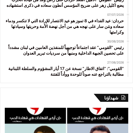
يضع اكليل زهر على ضريح المؤسس أنطون سعاده في ذكرى استشهاده
07/07/2026
حردان: عيد الفداء في 8 تموز هو عيد الانتصار للإرادة التي لا تنكسر ودماء
سعاده ومَن سار على نهجه هي من أجل نهضة الأمة وحريتها وسيادتها
وكرامتها
30/06/2026
رئيس “القومي” عقد اجتماعاً توجيهياً للمنفذين العامين في لبنان مشدداً
على تحصين الجبهة الداخلية ومنبهاً من سرديات تبرير العدوان
27/06/2026
“القومي”: “اتفاق الاطار” نسخة عن 17 أيار المشؤوم والسلطة اللبنانية
مطالبة بالتراجع عنه صوناً للوحدة ووأداً للفتنة
شهداؤنا