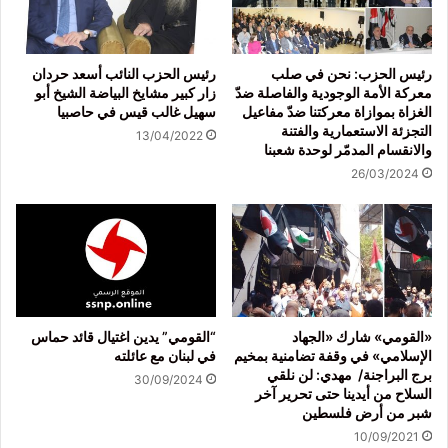
رئيس الحزب: نحن في صلب
رئيس الحزب النائب أسعد حردان
معركة الأمة الوجودية والفاصلة ضدّ
زار كبير مشايخ البياضة الشيخ أبو
الغزاة بموازاة معركتنا ضدّ مفاعيل
سهيل غالب قيس في حاصبيا
التجزئة الاستعمارية والفتنة
13/04/2022
والانقسام المدمّر لوحدة شعبنا
26/03/2024
«القومي» شارك «الجهاد
“القومي” يدين اغتيال قائد حماس
الإسلامي» في وقفة تضامنية بمخيم
في لبنان مع عائلته
برج البراجنة/ مهدي: لن نلقي
30/09/2024
السلاح من أيدينا حتى تحرير آخر
شبر من أرض فلسطين
10/09/2021