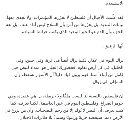
الاستسلام.
لقد علّمت الأجيال أن فلسطين لا تحرّرها المؤتمرات، ولا تجدي معها
بيانات التنديد، بل يحرّرها من آمن بأن السلاح ليس أداة عنف، بل لغة
الحق، وأن الدم هو الحبر الوحيد الذي يكتب خرائط السيادة.
أيّها الرفيق،
نراك اليوم في عكار، لكننا نراك أيضاً في غزة، وفي جنين، وفي
الخليل، في كل أرض تقاوم. فحضورك الجبّار هو امتداد لنبض جيل
كامل من أبناء أمتنا، فهم يرون فيك دليلاً أن الأسوار تسقط، وأن
السجّان إلى زوال.
إن فلسطين بالنسبة لنا ليست ملفًّا ولا خريطة، بل هي عقيدة، وهي
جوهر الصراع. وفلسطين اليوم في عين العاصفة، لكننا نعرف، كما
كنت تعرف، أن النصر لا يُولد إلا من رحم التضحيات، وأن مَن يزرع في
الأرض دمه، سيحصد حريةً وزيتونًا وسماءً بلا طائرات الاحتلال.