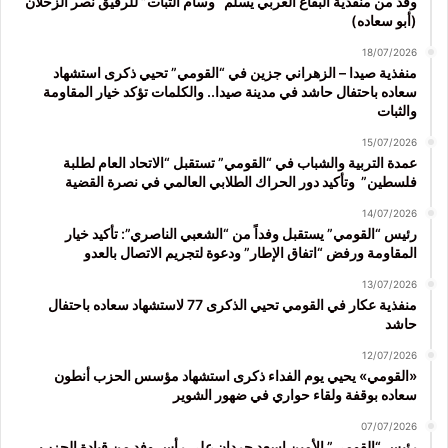
وفد من منفذية البقاع الغربي يسلّم “وسام الثبات” للرفيق نصر الزحلان
(أبو سعاده)
18/07/2026
منفذية صيدا – الزهراني جزين في “القومي” تحيي ذكرى استشهاد
سعاده باحتفال حاشد في مدينة صيدا.. والكلمات تؤكد خيار المقاومة
والثبات
15/07/2026
عمدة التربية والشباب في “القومي” تستقبل “الاتحاد العام لطلبة
فلسطين” وتأكيد دور الحراك الطلابي العالمي في نصرة القضية
14/07/2026
رئيس “القومي” يستقبل وفداً من “الشعبي الناصري”: تأكيد خيار
المقاومة ورفض “اتفاق الإطار” ودعوة لتجريم الاتصال بالعدو
13/07/2026
منفذية عكار في القومي تحيي الذكرى 77 لاستشهاد سعاده باحتفال
حاشد
12/07/2026
«القومي» يحيي يوم الفداء ذكرى استشهاد مؤسس الحزب أنطون
سعاده بوقفة ولقاء حواري في ضهور الشوير
07/07/2026
رئيس “القومي” الأمين اسعد حردان على رأس وفد من قيادة الحزب