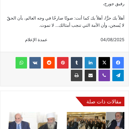
رفيق جورج،
أهلاً بك حرًّا، أهلاً بك كما أنت: صوتًا صارخًا في وجه العالم، بأن الحقّ
لا يُسجن، وأن الأمة التي تنجب أمثالك… لا تموت.
04/08/2025 عمدة الإعلام
فيسبوك
‫X
لينكدإن
‏Tumblr
بينتيريست
‏Reddit
‏VKontakte
واتساب
تيلقرام
ڤايبر
مشاركة عبر البريد
طباعة
مقالات ذات صلة