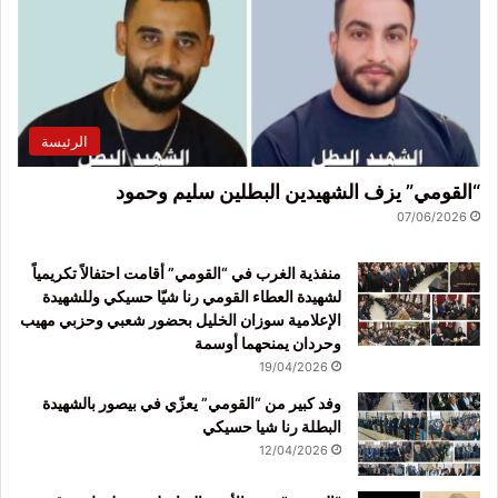
الرئيسة
“القومي” يزف الشهيدين البطلين سليم وحمود
07/06/2026
منفذية الغرب في “القومي” أقامت احتفالاً تكريمياً
لشهيدة العطاء القومي رنا شيّا حسيكي وللشهيدة
الإعلامية سوزان الخليل بحضور شعبي وحزبي مهيب
وحردان يمنحهما أوسمة
19/04/2026
وفد كبير من “القومي” يعزّي في بيصور بالشهيدة
البطلة رنا شيا حسيكي
12/04/2026