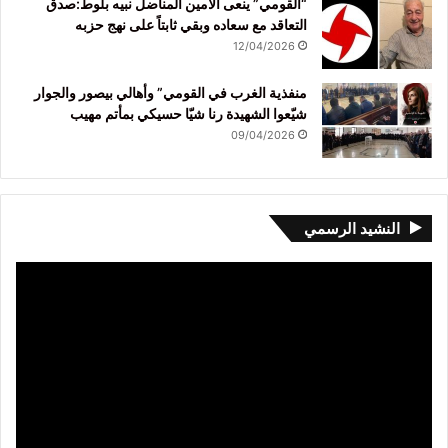
“القومي” ينعى الأمين المناضل نبيه بلوط:صدق
التعاقد مع سعاده وبقي ثابتاً على نهج حزبه
12/04/2026
منفذية الغرب في القومي” وأهالي بيصور والجوار
شيّعوا الشهيدة رنا شيّا حسيكي بمأتم مهيب
09/04/2026
النشيد الرسمي
مشغل
الفيديو