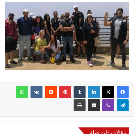
فيسبوك
‫X
لينكدإن
‏Tumblr
بينتيريست
‏Reddit
‏VKontakte
واتساب
تيلقرام
ڤايبر
مشاركة عبر البريد
طباعة
مقالات ذات صلة