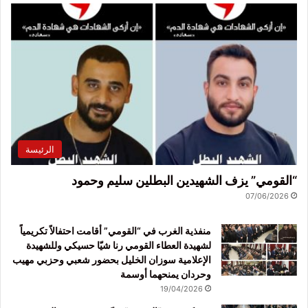
الرئيسة
“القومي” يزف الشهيدين البطلين سليم وحمود
07/06/2026
منفذية الغرب في “القومي” أقامت احتفالاً تكريمياً
لشهيدة العطاء القومي رنا شيّا حسيكي وللشهيدة
الإعلامية سوزان الخليل بحضور شعبي وحزبي مهيب
وحردان يمنحهما أوسمة
19/04/2026