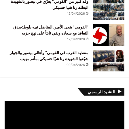
وفد كبير من “القومي” يعزّي في بيصور بالشهيدة
البطلة رنا شيا حسيكي
12/04/2026
“القومي” ينعى الأمين المناضل نبيه بلوط:صدق
التعاقد مع سعاده وبقي ثابتاً على نهج حزبه
12/04/2026
منفذية الغرب في القومي” وأهالي بيصور والجوار
شيّعوا الشهيدة رنا شيّا حسيكي بمأتم مهيب
09/04/2026
النشيد الرسمي
مشغل
الفيديو