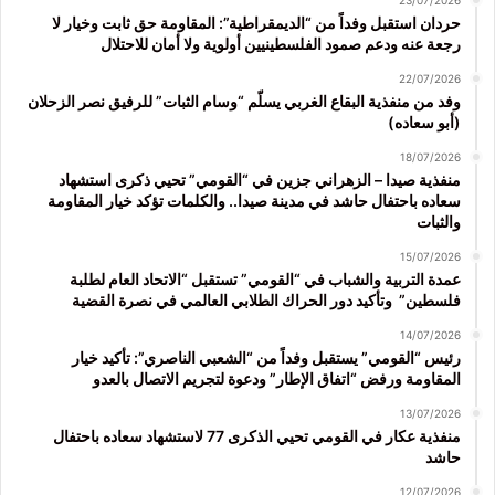
23/07/2026
حردان استقبل وفداً من “الديمقراطية”: المقاومة حق ثابت وخيار لا
رجعة عنه ودعم صمود الفلسطينيين أولوية ولا أمان للاحتلال
22/07/2026
وفد من منفذية البقاع الغربي يسلّم “وسام الثبات” للرفيق نصر الزحلان
(أبو سعاده)
18/07/2026
منفذية صيدا – الزهراني جزين في “القومي” تحيي ذكرى استشهاد
سعاده باحتفال حاشد في مدينة صيدا.. والكلمات تؤكد خيار المقاومة
والثبات
15/07/2026
عمدة التربية والشباب في “القومي” تستقبل “الاتحاد العام لطلبة
فلسطين” وتأكيد دور الحراك الطلابي العالمي في نصرة القضية
14/07/2026
رئيس “القومي” يستقبل وفداً من “الشعبي الناصري”: تأكيد خيار
المقاومة ورفض “اتفاق الإطار” ودعوة لتجريم الاتصال بالعدو
13/07/2026
منفذية عكار في القومي تحيي الذكرى 77 لاستشهاد سعاده باحتفال
حاشد
12/07/2026