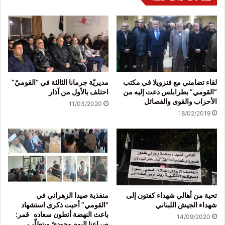
لقاء تضامني مع فنزويلا في مكتب
مديريّة جرمانا الثالثة في “القوميّ”
“القومي” بطرابلس دعت إليه من
احتلف بالأول من آذار
الأحزاب والقوى والفصائل
11/03/2020
18/02/2019
تحية من أهالي شهداء كفتون إلى
منفذية صيدا الزهراني في
شهداء الجيش اللبناني
“القومي” أحيت ذكرى استشهاد
باعث النهضة أنطون سعاده قمر:
14/09/2020
صراعنا اليوم وجوديّ ويتطلّب