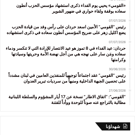
«القومي» يحيي يوم الفداء ذكرى استشهاد مؤسس الحزب أنطون
سعاده بوقفة ولقاء حواري في ضهور الشوير
07/07/2026
رئيس “القومي” الأمين اسعد حردان على رأس وفد من قيادة الحزب
يضع اكليل زهر على ضريح المؤسس أنطون سعاده في ذكرى استشهاده
07/07/2026
حردان: عيد الفداء في 8 تموز هو عيد الانتصار للإرادة التي لا تنكسر ودماء
سعاده ومَن سار على نهجه هي من أجل نهضة الأمة وحريتها وسيادتها
وكرامتها
30/06/2026
رئيس “القومي” عقد اجتماعاً توجيهياً للمنفذين العامين في لبنان مشدداً
على تحصين الجبهة الداخلية ومنبهاً من سرديات تبرير العدوان
27/06/2026
“القومي”: “اتفاق الاطار” نسخة عن 17 أيار المشؤوم والسلطة اللبنانية
مطالبة بالتراجع عنه صوناً للوحدة ووأداً للفتنة
شهداؤنا