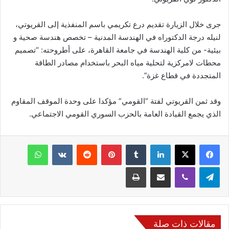
جرى خلال الزيارة تقديم درع تكريمي باسم المنفذية إلى القريوتي،
لنيله درجة الدكتوراه في الهندسة المدنية – تخصص هندسة صحية و
بيئية- من كلية الهندسة في جامعة القاهرة، على أطروحته: “تصميم
محطات لامركزية لتحلية مياه البحر باستخدام مصادر الطاقة
المتجددة في قطاع غزة”.
وقد ثمن القريوتي لفتة “القومي” مؤكدا على وحدة الموقف المقاوم
الذي يجمع القيادة العامة بالحزب السوري القومي الاجتماعي.
فيسبوك
‫X
لينكدإن
‏Tumblr
بينتيريست
‏Reddit
‏VKontakte
واتساب
تيلقرام
ڤايبر
مشاركة عبر البريد
طباعة
مقالات ذات صلة