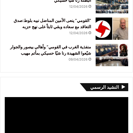
البطلة رنا شيا حسيكي
12/04/2026
“القومي” ينعى الأمين المناضل نبيه بلوط:صدق
التعاقد مع سعاده وبقي ثابتاً على نهج حزبه
12/04/2026
منفذية الغرب في القومي” وأهالي بيصور والجوار
شيّعوا الشهيدة رنا شيّا حسيكي بمأتم مهيب
09/04/2026
النشيد الرسمي
مشغل
الفيديو