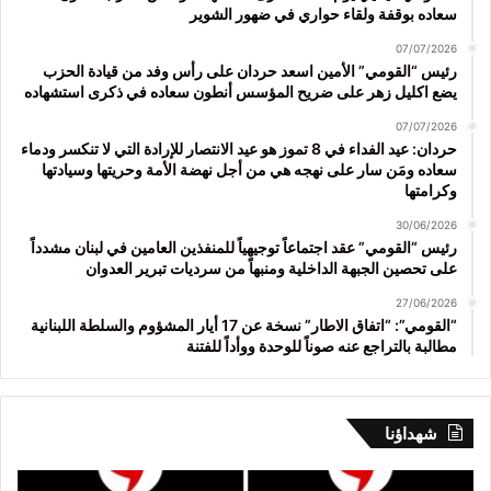
سعاده بوقفة ولقاء حواري في ضهور الشوير
07/07/2026
رئيس “القومي” الأمين اسعد حردان على رأس وفد من قيادة الحزب
يضع اكليل زهر على ضريح المؤسس أنطون سعاده في ذكرى استشهاده
07/07/2026
حردان: عيد الفداء في 8 تموز هو عيد الانتصار للإرادة التي لا تنكسر ودماء
سعاده ومَن سار على نهجه هي من أجل نهضة الأمة وحريتها وسيادتها
وكرامتها
30/06/2026
رئيس “القومي” عقد اجتماعاً توجيهياً للمنفذين العامين في لبنان مشدداً
على تحصين الجبهة الداخلية ومنبهاً من سرديات تبرير العدوان
27/06/2026
“القومي”: “اتفاق الاطار” نسخة عن 17 أيار المشؤوم والسلطة اللبنانية
مطالبة بالتراجع عنه صوناً للوحدة ووأداً للفتنة
شهداؤنا