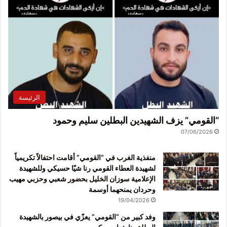
الرئيسة
“القومي” يزف الشهيدين البطلين سليم وحمود
07/06/2026
منفذية الغرب في “القومي” أقامت احتفالاً تكريمياً
لشهيدة العطاء القومي رنا شيّا حسيكي وللشهيدة
الإعلامية سوزان الخليل بحضور شعبي وحزبي مهيب
وحردان يمنحهما أوسمة
19/04/2026
وفد كبير من “القومي” يعزّي في بيصور بالشهيدة