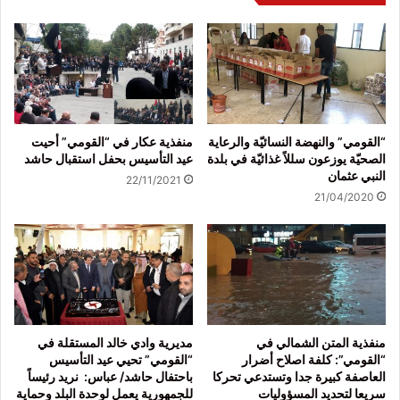
“القومي” والنهضة النسائيّة والرعاية
منفذية عكار في “القومي” أحيت
الصحيّة يوزعون سللاً غذائيّة في بلدة
عيد التأسيس بحفل استقبال حاشد
النبي عثمان
22/11/2021
21/04/2020
منفذية المتن الشمالي في
مديرية وادي خالد المستقلة في
“القومي”: كلفة اصلاح أضرار
“القومي” تحيي عيد التأسيس
العاصفة كبيرة جدا وتستدعي تحركا
باحتفال حاشد/ عباس: نريد رئيساً
سريعا لتحديد المسؤوليات
للجمهورية يعمل لوحدة البلد وحماية