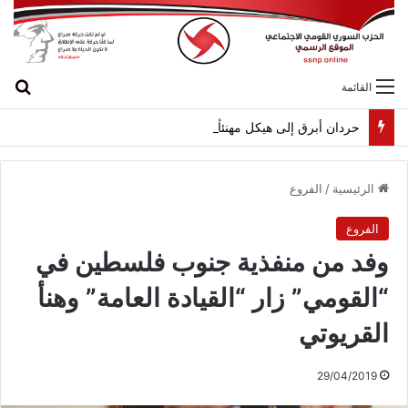
بح
القائمة
حردان أبرق إلى هيكل مهنئاً بمناسبة عيد الجيش
الرئيسية
/
الفروع
الفروع
وفد من منفذية جنوب فلسطين في
“القومي” زار “القيادة العامة” وهنأ
القريوتي
29/04/2019