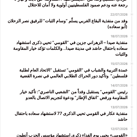
رجعة عنه ودعم صمود الفلسطينيين أولوية ولا أمان للاحتلال
22/07/2026
وفد من منفذية البقاع الغربي يسلّم “وسام الثبات” للرفيق نصر الزحلان
(أبو سعاده)
18/07/2026
منفذية صيدا – الزهراني جزين في “القومي” تحيي ذكرى استشهاد
سعاده باحتفال حاشد في مدينة صيدا.. والكلمات تؤكد خيار المقاومة
والثبات
15/07/2026
عمدة التربية والشباب في “القومي” تستقبل “الاتحاد العام لطلبة
فلسطين” وتأكيد دور الحراك الطلابي العالمي في نصرة القضية
14/07/2026
رئيس “القومي” يستقبل وفداً من “الشعبي الناصري”: تأكيد خيار
المقاومة ورفض “اتفاق الإطار” ودعوة لتجريم الاتصال بالعدو
13/07/2026
منفذية عكار في القومي تحيي الذكرى 77 لاستشهاد سعاده باحتفال
حاشد
12/07/2026
«القومي» يحيي يوم الفداء ذكرى استشهاد مؤسس الحزب أنطون