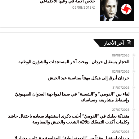
خلاص الأمة في وعيها الاجتماعي
05/08/2018
آخر الأخبار
06/08/2026
الحجار يستقبل حردان.. وبحث آخر المستجدات والشؤون الوطنية
02/08/2026
حردان أبرق إلى هيكل مهنئاً بمناسبة عيد الجيش
31/07/2026
لقاء بين “القومي” و”الشعبية” في صيدا لمواجهة العدوان الصهيونيّ
وإسقاط مشاريعه وسياساته
27/07/2026
منفذيّة بعلبك في “القوميّ” أحيَت ذكرى استشهاد سعاده باحتفال حاشد
وكلمات أكدت التمسّك بثلاثيّة الشعب والجيش والمقاومة
23/07/2026
حردان استقبل وفداً من “الديمقراطية”: المقاومة حق ثابت وخيار لا